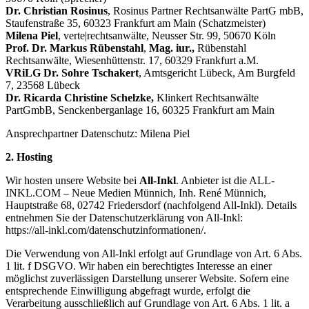
Dr. Christian Rosinus
, Rosinus Partner Rechtsanwälte PartG mbB,
Staufenstraße 35, 60323 Frankfurt am Main (Schatzmeister)
Milena Piel
, verte|rechtsanwälte, Neusser Str. 99
, 50670
Köln
Prof. Dr. Markus Rübenstahl
,
Mag. iur.,
Rübenstahl
Rechtsanwälte,
Wiesenhüttenstr. 17, 60329 Frankfurt a.M.
VRiLG Dr. Sohre Tschakert
, Amtsgericht Lübeck, Am Burgfeld
7, 23568 Lübeck
Dr. Ricarda Christine Schelzke,
Klinkert Rechtsanwälte
PartGmbB, Senckenberganlage 16, 60325 Frankfurt am Main
Ansprechpartner Datenschutz: Milena Piel
2. Hosting
Wir hosten unsere Website bei
All-Inkl
. Anbieter ist die ALL-
INKL.COM – Neue Medien Münnich, Inh. René Münnich,
Hauptstraße 68, 02742 Friedersdorf (nachfolgend All-Inkl). Details
entnehmen Sie der Datenschutzerklärung von All-Inkl:
https://all-inkl.com/datenschutzinformationen/.
Die Verwendung von All-Inkl erfolgt auf Grundlage von Art. 6 Abs.
1 lit. f DSGVO. Wir haben ein berechtigtes Interesse an einer
möglichst zuverlässigen Darstellung unserer Website. Sofern eine
entsprechende Einwilligung abgefragt wurde, erfolgt die
Verarbeitung ausschließlich auf Grundlage von Art. 6 Abs. 1 lit. a