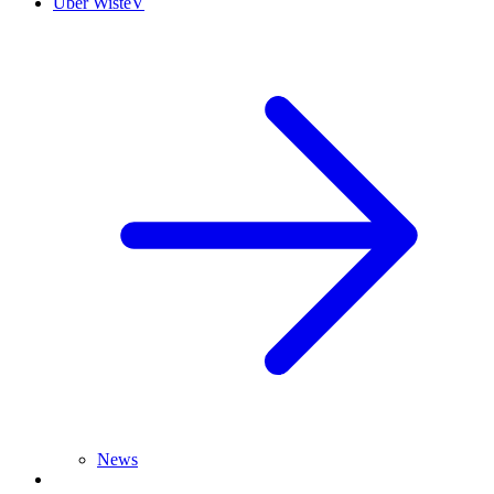
Über WisteV
News