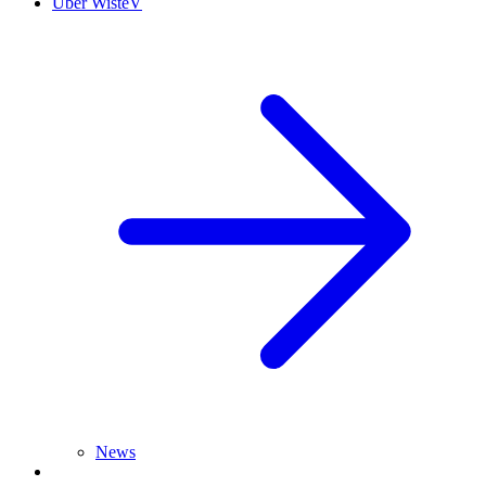
Über WisteV
News