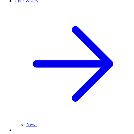
Über WisteV
News