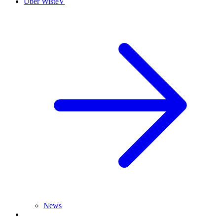
Über WisteV
News