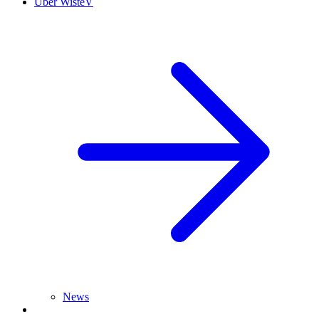
Über WisteV
News