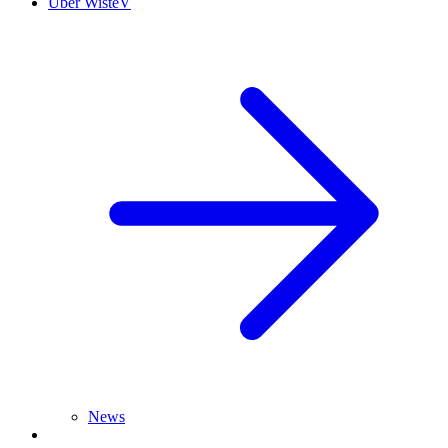
Über WisteV
News