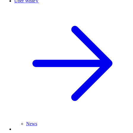
Über WisteV
News