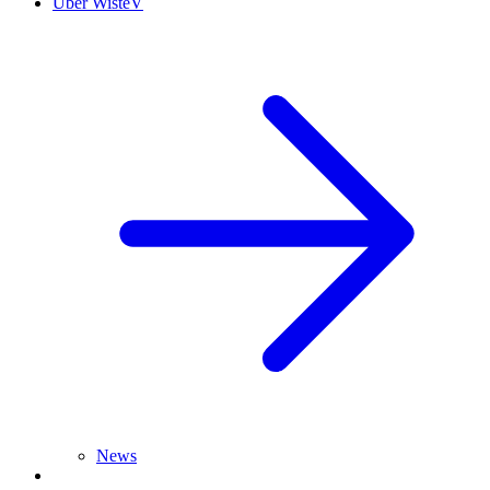
Über WisteV
News