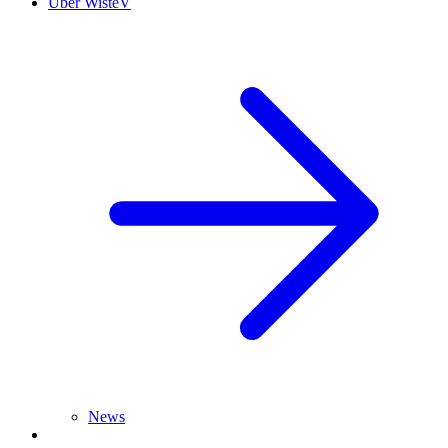
Über WisteV
News