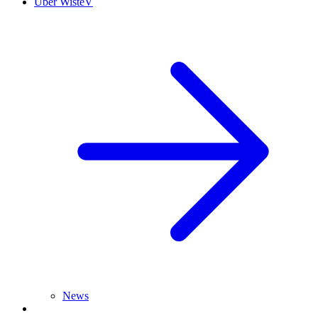
Über WisteV
News