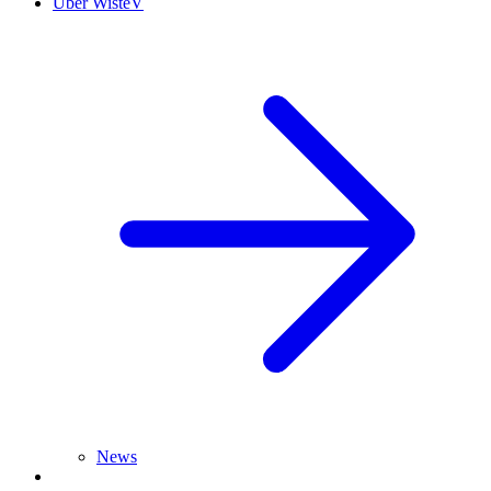
Über WisteV
News