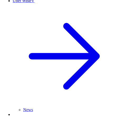
Über WisteV
News