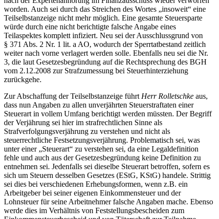
nach der Expertenanhörung im Finanzausschuss wieder verworfen
worden. Auch sei durch das Streichen des Wortes „insoweit“ eine
Teilselbstanzeige nicht mehr möglich. Eine gesamte Steuersparte
würde durch eine nicht berichtigte falsche Angabe eines
Teilaspektes komplett infiziert. Neu sei der Ausschlussgrund von
§ 371 Abs. 2 Nr. 1 lit. a AO, wodurch der Sperrtatbestand zeitlich
weiter nach vorne verlagert werden solle. Ebenfalls neu sei die Nr.
3, die laut Gesetzesbegründung auf die Rechtsprechung des BGH
vom 2.12.2008 zur Strafzumessung bei Steuerhinterziehung
zurückgehe.
Zur Abschaffung der Teilselbstanzeige führt
Herr Rolletschke
aus,
dass nun Angaben zu allen unverjährten Steuerstraftaten einer
Steuerart in vollem Umfang berichtigt werden müssten. Der Begriff
der Verjährung sei hier im strafrechtlichen Sinne als
Strafverfolgungsverjährung zu verstehen und nicht als
steuerrechtliche Festsetzungsverjährung. Problematisch sei, was
unter einer „Steuerart“ zu verstehen sei, da eine Legaldefinition
fehle und auch aus der Gesetzesbegründung keine Definition zu
entnehmen sei. Jedenfalls sei dieselbe Steuerart betroffen, sofern es
sich um Steuern desselben Gesetzes (EStG, KStG) handele. Strittig
sei dies bei verschiedenen Erhebungsformen, wenn z.B. ein
Arbeitgeber bei seiner eigenen Einkommensteuer und der
Lohnsteuer für seine Arbeitnehmer falsche Angaben mache. Ebenso
werde dies im Verhältnis von Feststellungsbescheiden zum