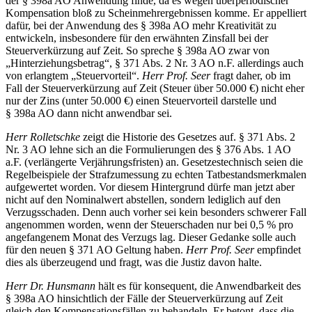
der § 398a AO Anwendung finde, da es wegen überperiodischer
Kompensation bloß zu Scheinmehrergebnissen komme. Er appelliert
dafür, bei der Anwendung des § 398a AO mehr Kreativität zu
entwickeln, insbesondere für den erwähnten Zinsfall bei der
Steuerverkürzung auf Zeit. So spreche § 398a AO zwar von
„Hinterziehungsbetrag“, § 371 Abs. 2 Nr. 3 AO n.F. allerdings auch
von erlangtem „Steuervorteil“.
Herr Prof. Seer
fragt daher, ob im
Fall der Steuerverkürzung auf Zeit (Steuer über 50.000 €) nicht eher
nur der Zins (unter 50.000 €) einen Steuervorteil darstelle und
§ 398a AO dann nicht anwendbar sei.
Herr Rolletschke
zeigt die Historie des Gesetzes auf. § 371 Abs. 2
Nr. 3 AO lehne sich an die Formulierungen des § 376 Abs. 1 AO
a.F. (verlängerte Verjährungsfristen) an. Gesetzestechnisch seien die
Regelbeispiele der Strafzumessung zu echten Tatbestandsmerkmalen
aufgewertet worden. Vor diesem Hintergrund dürfe man jetzt aber
nicht auf den Nominalwert abstellen, sondern lediglich auf den
Verzugsschaden. Denn auch vorher sei kein besonders schwerer Fall
angenommen worden, wenn der Steuerschaden nur bei 0,5 % pro
angefangenem Monat des Verzugs lag. Dieser Gedanke solle auch
für den neuen § 371 AO Geltung haben.
Herr Prof. Seer
empfindet
dies als überzeugend und fragt, was die Justiz davon halte.
Herr Dr. Hunsmann
hält es für konsequent, die Anwendbarkeit des
§ 398a AO hinsichtlich der Fälle der Steuerverkürzung auf Zeit
gleich den Kompensationsfällen zu behandeln. Er betont, dass die