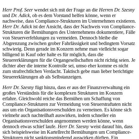
Herr Prof. Seer
wendet sich mit der Frage an die
Herren Dr. Szesny
und
Dr. Adick
, ob es dem Vorstand helfen könne, wenn er
nachweise, dass Compliance-Strukturen im Unternehmen existieren.
Herr Dr. Adick
ist der Ansicht, dass der Nachweis von Compliance-
Strukturen die Bemühungen des Unternehmens dokumentiere, Fälle
von Steuerverfehlungen zu vermeiden. Dennoch bleibe die
Abgrenzung zwischen grober Fahrlässigkeit und bedingtem Vorsatz
schwierig. Denn gerade im Konzern nehme man vielleicht sogar
billigend in Kauf oder halte es für möglich, dass die
Steuererklärungen für die Organgesellschaften nicht richtig seien. Je
dichter aber die interne Kontrolle sei, umso eher komme es nicht
zum strafrechtlichen Verdacht. Taktisch gebe man lieber berichtigte
Steuererklärungen ab als Selbstanzeigen.
Herr Dr. Szesny
fügt hinzu, dass er aus der Finanzverwaltung ein
großes Verständnis für die komplexen Strukturen im Konzern
erfahre. Gleichwohl reiche das Bemühen um Schaffung von
Compliance-Strukturen zur Vermeidung von Steuerstraftaten nicht
aus um ein Organisationsverschulden zu verneinen. Es könne sich
vielmehr auch nachteilhaft auswirken, indem schneller ein
Organisationsverschulden angenommen werden könne, wenn
dennoch etwas schief laufe.
Herr Dr. Szesny
weist darauf hin, dass
sich beispielsweise im Kartellrecht Bemühungen um Compliance-
Strukturen nicht sanktionsmindernd auswirken dürften. Ein