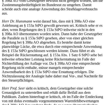
§ 398a AO vom Gesetzgeber bewusst nicht geregelt worden, um die
Zustimmungsbedürftigkeit im Bundesrat zu umgehen. Damit
scheide auch eine analoge Anwendung des Strafklageverbrauchs
aus.
Herr Dr. Hunsmann
weist darauf hin, dass mit § 398a AO eine
Anlehnung an § 153a StPO gewollt gewesen sei. Kritisch sehe er es
aber, wenn Regelungen des § 153a StPO teilweise nicht in den
§ 398a AO übernommen worden seien. Dann habe der Gesetzgeber
die Parallele zu § 153a StPO gesehen, aber von einer gleichen
Regelung bei § 398a AO abgesehen. Es bestehe damit keine
planwidrige Lücke, die etwa durch eine entsprechende Anwendung
des § 153a StPO geschlossen werden könnte. Dazu führt er als
Beispiel die Rückerstattung auf. § 153a Abs. 1 Satz 6 StPO sehe bei
teilweise erbrachter Leistung keine Rückerstattung im Falle der
Nichterfüllung der Auflage vor. Da § 398a AO eine entsprechende
Regelung nicht enthalte, müsse mangels entsprechender
Anwendbarkeit des § 153a StPO eine Erstattung erfolgen. Die
Nichtzulassung der Analogie habe daher mal Vor-, mal Nachteile für
den Steuerpflichtigen.
Herr Prof. Seer
sieht es kritisch, dem Gesetzgeber eine solche
Genauigkeit zu unterstellen und erhält dafür Beifall aus dem
Publikum. Zudem hinterfragt er kritisch, ob im Falle der Entdeckung
von mit dolus eventualis vorgenommenen Warenfehlbewertungen