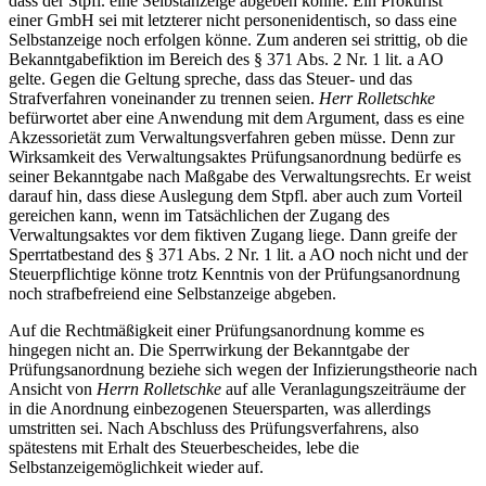
dass der Stpfl. eine Selbstanzeige abgeben könne. Ein Prokurist
einer GmbH sei mit letzterer nicht personenidentisch, so dass eine
Selbstanzeige noch erfolgen könne. Zum anderen sei strittig, ob die
Bekanntgabefiktion im Bereich des § 371 Abs. 2 Nr. 1 lit. a AO
gelte. Gegen die Geltung spreche, dass das Steuer- und das
Strafverfahren voneinander zu trennen seien.
Herr Rolletschke
befürwortet aber eine Anwendung mit dem Argument, dass es eine
Akzessorietät zum Verwaltungsverfahren geben müsse. Denn zur
Wirksamkeit des Verwaltungsaktes Prüfungsanordnung bedürfe es
seiner Bekanntgabe nach Maßgabe des Verwaltungsrechts. Er weist
darauf hin, dass diese Auslegung dem Stpfl. aber auch zum Vorteil
gereichen kann, wenn im Tatsächlichen der Zugang des
Verwaltungsaktes vor dem fiktiven Zugang liege. Dann greife der
Sperrtatbestand des § 371 Abs. 2 Nr. 1 lit. a AO noch nicht und der
Steuerpflichtige könne trotz Kenntnis von der Prüfungsanordnung
noch strafbefreiend eine Selbstanzeige abgeben.
Auf die Rechtmäßigkeit einer Prüfungsanordnung komme es
hingegen nicht an. Die Sperrwirkung der Bekanntgabe der
Prüfungsanordnung beziehe sich wegen der Infizierungstheorie nach
Ansicht von
Herrn Rolletschke
auf alle Veranlagungszeiträume der
in die Anordnung einbezogenen Steuersparten, was allerdings
umstritten sei. Nach Abschluss des Prüfungsverfahrens, also
spätestens mit Erhalt des Steuerbescheides, lebe die
Selbstanzeigemöglichkeit wieder auf.