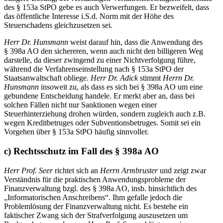
des § 153a StPO gebe es auch Verwerfungen. Er bezweifelt, dass
das öffentliche Interesse i.S.d. Norm mit der Höhe des
Steuerschadens gleichzusetzen sei.
Herr Dr. Hunsmann
weist darauf hin, dass die Anwendung des
§ 398a AO den sichereren, wenn auch nicht den billigeren Weg
darstelle, da dieser zwingend zu einer Nichtverfolgung führe,
während die Verfahrenseinstellung nach § 153a StPO der
Staatsanwaltschaft obliege.
Herr Dr. Adick
stimmt
Herrn Dr.
Hunsmann
insoweit zu, als dass es sich bei § 398a AO um eine
gebundene Entscheidung handele. Er merkt aber an, dass bei
solchen Fällen nicht nur Sanktionen wegen einer
Steuerhinterziehung drohen würden, sondern zugleich auch z.B.
wegen Kreditbetruges oder Subventionsbetruges. Somit sei ein
Vorgehen über § 153a StPO häufig sinnvoller.
c) Rechtsschutz im Fall des § 398a AO
Herr Prof. Seer
richtet sich an
Herrn Armbruster
und zeigt zwar
Verständnis für die praktischen Anwendungsprobleme der
Finanzverwaltung bzgl. des § 398a AO, insb. hinsichtlich des
„Informatorischen Anschreibens“. Ihm gefalle jedoch die
Problemlösung der Finanzverwaltung nicht. Es bestehe ein
faktischer Zwang sich der Strafverfolgung auszusetzen um