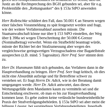
Justiz an die Rechtsprechung des BGH gebunden sei, aber für o.g.
Problemfälle den „Rettungsanker“ des § 153a StPO anwenden
könne.
Herr Rolletschke
schildert den Fall, dass 50.001 € an Steuern wegen
einer falschen Voranmeldung zu spät festgesetzt werden und fragt,
wie der weitere Verfahrensablauf aussehen müsste. Die
Staatsanwaltschaft könne nur über § 153 StPO einstellen, der Weg
über § 398a sei wegen Überschreitung der 50.000 €-Grenze
(Nominalbetrag) verwehrt. Wenn ein Strafbefehl beantragt würde,
müsste der Richter bei der Strafzumessung aber wegen des
vergleichsweise geringwertigen Verzugsschadens eine Bagatellstrafe
aussprechen (z.B. mind. 5 Tagessätze).
Herr Prof. Seer
stimmt dem
zu.
Herr Dr. Hunsmann
fühlt sich gebunden, das Verfahren dann in die
Hauptverhandlung zu bringen.
Herr Prof. Seer
fragt kritisch, ob dies
nicht eine Absurdität aufzeige und für Betroffene schwer zu
verstehen sei. Er fragt
Herrn Dr. Adick
, wie in der Beratung damit
umgegangen werde.
Herr Dr. Adick
antwortet, dass dieses
Wertungsgefälle dem Mandanten kaum zu vermitteln sei und die
Entscheidung erschwere, ob man es bis zur Hauptverhandlung
kommen lasse. Es gebe zudem keine verlässliche bundeseinheitliche
Praxis der Strafverfolgungsbehörden. § 153a StPO sei aber meist die
billigere Lösung, bei verständigen Verfahrensbeteiligten. Innerhalb