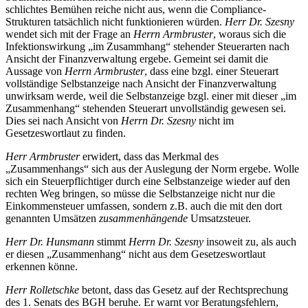
schlichtes Bemühen reiche nicht aus, wenn die Compliance-
Strukturen tatsächlich nicht funktionieren würden.
Herr Dr. Szesny
wendet sich mit der Frage an
Herrn Armbruster
, woraus sich die
Infektionswirkung „im Zusammhang“ stehender Steuerarten nach
Ansicht der Finanzverwaltung ergebe. Gemeint sei damit die
Aussage von
Herrn Armbruster
, dass eine bzgl. einer Steuerart
vollständige Selbstanzeige nach Ansicht der Finanzverwaltung
unwirksam werde, weil die Selbstanzeige bzgl. einer mit dieser „im
Zusammenhang“ stehenden Steuerart unvollständig gewesen sei.
Dies sei nach Ansicht von
Herrn Dr. Szesny
nicht im
Gesetzeswortlaut zu finden.
Herr Armbruster
erwidert, dass das Merkmal des
„Zusammenhangs“ sich aus der Auslegung der Norm ergebe. Wolle
sich ein Steuerpflichtiger durch eine Selbstanzeige wieder auf den
rechten Weg bringen, so müsse die Selbstanzeige nicht nur die
Einkommensteuer umfassen, sondern z.B. auch die mit den dort
genannten Umsätzen
zusammenhängende
Umsatzsteuer.
Herr Dr. Hunsmann
stimmt
Herrn Dr. Szesny
insoweit zu, als auch
er diesen „Zusammenhang“ nicht aus dem Gesetzeswortlaut
erkennen könne.
Herr Rolletschke
betont, dass das Gesetz auf der Rechtsprechung
des 1. Senats des BGH beruhe. Er warnt vor Beratungsfehlern,