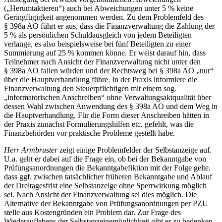
(„Herumtaktieren“) auch bei Abweichungen unter 5 % keine
Geringfügigkeit angenommen werden. Zu dem Problemfeld des
§ 398a AO führt er aus, dass die Finanzverwaltung die Zahlung der
5 % als persönlichen Schuldausgleich von jedem Beteiligten
verlange, es also beispielsweise bei fünf Beteiligten zu einer
Summierung auf 25 % kommen könne. Er weist darauf hin, dass
Teilnehmer nach Ansicht der Finanzverwaltung nicht unter den
§ 398a AO fallen würden und der Rechtsweg bei § 398a AO „nur“
über die Hauptverhandlung führe. In der Praxis informiere die
Finanzverwaltung den Steuerpflichtigen mit einem sog.
„informatorischen Anschreiben“ ohne Verwaltungsaktqualität über
dessen Wahl zwischen Anwendung des § 398a AO und dem Weg in
die Hauptverhandlung. Für die Form dieser Anschreiben hätten in
der Praxis zunächst Formulierungshilfen etc. gefehlt, was die
Finanzbehörden vor praktische Probleme gestellt habe.
Herr Armbruster
zeigt einige Problemfelder der Selbstanzeige auf.
U.a. geht er dabei auf die Frage ein, ob bei der Bekanntgabe von
Prüfungsanordnungen die Bekanntgabefiktion mit der Folge gelte,
dass ggf. zwischen tatsächlicher früheren Bekanntgabe und Ablauf
der Dreitagesfrist eine Selbstanzeige ohne Sperrwirkung möglich
sei. Nach Ansicht der Finanzverwaltung sei dies möglich. Die
Alternative der Bekanntgabe von Prüfungsanordnungen per PZU
stelle aus Kostengründen ein Problem dar. Zur Frage des
Wiederauflebens der Selbstanzeigemöglichkeit gibt er zu bedenken,