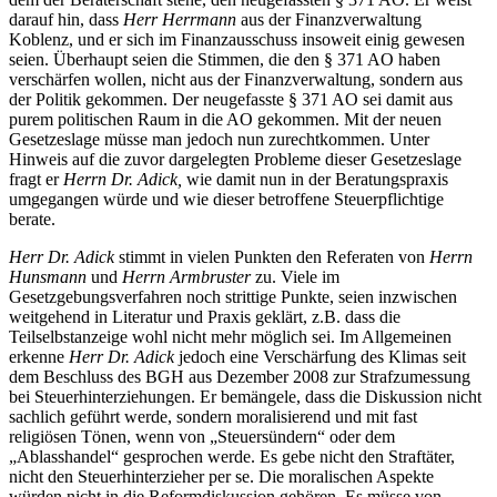
darauf hin, dass
Herr Herrmann
aus der Finanzverwaltung
Koblenz, und er sich im Finanzausschuss insoweit einig gewesen
seien. Überhaupt seien die Stimmen, die den § 371 AO haben
verschärfen wollen, nicht aus der Finanzverwaltung, sondern aus
der Politik gekommen. Der neugefasste § 371 AO sei damit aus
purem politischen Raum in die AO gekommen. Mit der neuen
Gesetzeslage müsse man jedoch nun zurechtkommen. Unter
Hinweis auf die zuvor dargelegten Probleme dieser Gesetzeslage
fragt er
Herrn Dr. Adick,
wie damit nun in der Beratungspraxis
umgegangen würde und wie dieser betroffene Steuerpflichtige
berate.
Herr Dr. Adick
stimmt in vielen Punkten den Referaten von
Herrn
Hunsmann
und
Herrn Armbruster
zu. Viele im
Gesetzgebungsverfahren noch strittige Punkte, seien inzwischen
weitgehend in Literatur und Praxis geklärt, z.B. dass die
Teilselbstanzeige wohl nicht mehr möglich sei. Im Allgemeinen
erkenne
Herr Dr. Adick
jedoch eine Verschärfung des Klimas seit
dem Beschluss des BGH aus Dezember 2008 zur Strafzumessung
bei Steuerhinterziehungen. Er bemängele, dass die Diskussion nicht
sachlich geführt werde, sondern moralisierend und mit fast
religiösen Tönen, wenn von „Steuersündern“ oder dem
„Ablasshandel“ gesprochen werde. Es gebe nicht den Straftäter,
nicht den Steuerhinterzieher per se. Die moralischen Aspekte
würden nicht in die Reformdiskussion gehören. Es müsse von