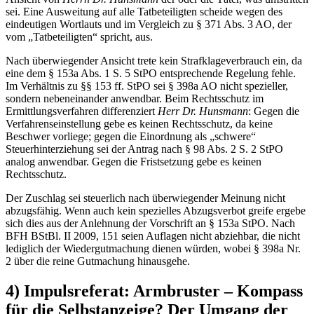
sei. Eine Ausweitung auf alle Tatbeteiligten scheide wegen des
eindeutigen Wortlauts und im Vergleich zu § 371 Abs. 3 AO, der
vom „Tatbeteiligten“ spricht, aus.
Nach überwiegender Ansicht trete kein Strafklageverbrauch ein, da
eine dem § 153a Abs. 1 S. 5 StPO entsprechende Regelung fehle.
Im Verhältnis zu §§ 153 ff. StPO sei § 398a AO nicht spezieller,
sondern nebeneinander anwendbar. Beim Rechtsschutz im
Ermittlungsverfahren differenziert
Herr Dr. Hunsmann
: Gegen die
Verfahrenseinstellung gebe es keinen Rechtsschutz, da keine
Beschwer vorliege; gegen die Einordnung als „schwere“
Steuerhinterziehung sei der Antrag nach § 98 Abs. 2 S. 2 StPO
analog anwendbar. Gegen die Fristsetzung gebe es keinen
Rechtsschutz.
Der Zuschlag sei steuerlich nach überwiegender Meinung nicht
abzugsfähig. Wenn auch kein spezielles Abzugsverbot greife ergebe
sich dies aus der Anlehnung der Vorschrift an § 153a StPO. Nach
BFH BStBl. II 2009, 151 seien Auflagen nicht abziehbar, die nicht
lediglich der Wiedergutmachung dienen würden, wobei § 398a Nr.
2 über die reine Gutmachung hinausgehe.
4) Impulsreferat: Armbruster – Kompass
für die Selbstanzeige? Der Umgang der