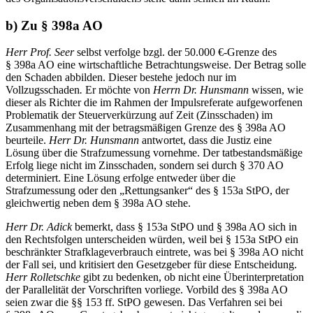
b) Zu § 398a AO
Herr Prof. Seer
selbst verfolge bzgl. der 50.000 €-Grenze des
§ 398a AO eine wirtschaftliche Betrachtungsweise. Der Betrag solle
den Schaden abbilden. Dieser bestehe jedoch nur im
Vollzugsschaden
.
Er möchte von
Herrn Dr. Hunsmann
wissen, wie
dieser als Richter die im Rahmen der Impulsreferate aufgeworfenen
Problematik der Steuerverkürzung auf Zeit (Zinsschaden) im
Zusammenhang mit der betragsmäßigen Grenze des § 398a AO
beurteile.
Herr Dr. Hunsmann
antwortet, dass die Justiz eine
Lösung über die Strafzumessung vornehme. Der tatbestandsmäßige
Erfolg liege nicht im Zinsschaden, sondern sei durch § 370 AO
determiniert. Eine Lösung erfolge entweder über die
Strafzumessung oder den „Rettungsanker“ des § 153a StPO, der
gleichwertig neben dem § 398a AO stehe.
Herr Dr. Adick
bemerkt, dass § 153a StPO und § 398a AO sich in
den Rechtsfolgen unterscheiden würden, weil bei § 153a StPO ein
beschränkter Strafklageverbrauch eintrete, was bei § 398a AO nicht
der Fall sei, und kritisiert den Gesetzgeber für diese Entscheidung.
Herr Rolletschke
gibt zu bedenken, ob nicht eine Überinterpretation
der Parallelität der Vorschriften vorliege. Vorbild des § 398a AO
seien zwar die §§ 153 ff. StPO gewesen. Das Verfahren sei bei