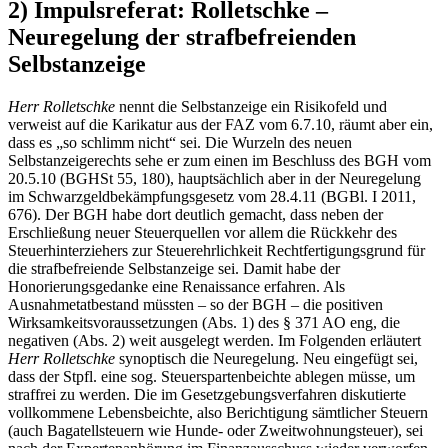
2) Impulsreferat: Rolletschke –
Neuregelung der strafbefreienden
Selbstanzeige
Herr Rolletschke
nennt die Selbstanzeige ein Risikofeld und
verweist auf die Karikatur aus der FAZ vom 6.7.10, räumt aber ein,
dass es „so schlimm nicht“ sei. Die Wurzeln des neuen
Selbstanzeigerechts sehe er zum einen im Beschluss des BGH vom
20.5.10 (BGHSt 55, 180), hauptsächlich aber in der Neuregelung
im Schwarzgeldbekämpfungsgesetz vom 28.4.11 (BGBl. I 2011,
676). Der BGH habe dort deutlich gemacht, dass neben der
Erschließung neuer Steuerquellen vor allem die Rückkehr des
Steuerhinterziehers zur Steuerehrlichkeit Rechtfertigungsgrund für
die strafbefreiende Selbstanzeige sei. Damit habe der
Honorierungsgedanke eine Renaissance erfahren. Als
Ausnahmetatbestand müssten – so der BGH – die positiven
Wirksamkeitsvoraussetzungen (Abs. 1) des § 371 AO eng, die
negativen (Abs. 2) weit ausgelegt werden. Im Folgenden erläutert
Herr Rolletschke
synoptisch die Neuregelung. Neu eingefügt sei,
dass der Stpfl. eine sog. Steuerspartenbeichte ablegen müsse, um
straffrei zu werden. Die im Gesetzgebungsverfahren diskutierte
vollkommene Lebensbeichte, also Berichtigung sämtlicher Steuern
(auch Bagatellsteuern wie Hunde- oder Zweitwohnungsteuer), sei