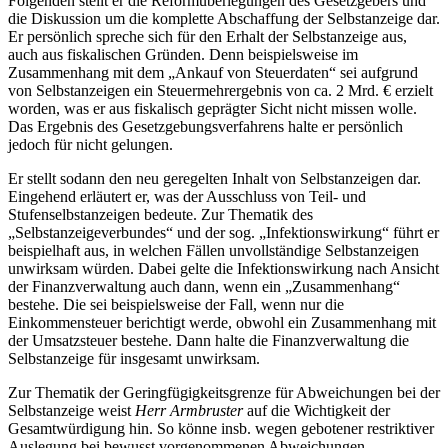
Folgenden stellt er die Reformüberlegungen des Gesetzgebers und
die Diskussion um die komplette Abschaffung der Selbstanzeige dar.
Er persönlich spreche sich für den Erhalt der Selbstanzeige aus,
auch aus fiskalischen Gründen. Denn beispielsweise im
Zusammenhang mit dem „Ankauf von Steuerdaten“ sei aufgrund
von Selbstanzeigen ein Steuermehrergebnis von ca. 2 Mrd. € erzielt
worden, was er aus fiskalisch geprägter Sicht nicht missen wolle.
Das Ergebnis des Gesetzgebungsverfahrens halte er persönlich
jedoch für nicht gelungen.
Er stellt sodann den neu geregelten Inhalt von Selbstanzeigen dar.
Eingehend erläutert er, was der Ausschluss von Teil- und
Stufenselbstanzeigen bedeute. Zur Thematik des
„Selbstanzeigeverbundes“ und der sog. „Infektionswirkung“ führt er
beispielhaft aus, in welchen Fällen unvollständige Selbstanzeigen
unwirksam würden. Dabei gelte die Infektionswirkung nach Ansicht
der Finanzverwaltung auch dann, wenn ein „Zusammenhang“
bestehe. Die sei beispielsweise der Fall, wenn nur die
Einkommensteuer berichtigt werde, obwohl ein Zusammenhang mit
der Umsatzsteuer bestehe. Dann halte die Finanzverwaltung die
Selbstanzeige für insgesamt unwirksam.
Zur Thematik der Geringfügigkeitsgrenze für Abweichungen bei der
Selbstanzeige weist
Herr Armbruster
auf die Wichtigkeit der
Gesamtwürdigung hin. So könne insb. wegen gebotener restriktiver
Auslegung bei bewusst vorgenommenen Abweichungen