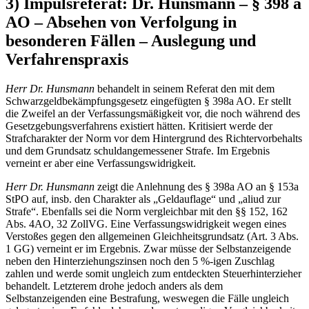
3) Impulsreferat: Dr. Hunsmann – § 398 a
AO – Absehen von Verfolgung in
besonderen Fällen – Auslegung und
Verfahrenspraxis
Herr Dr. Hunsmann
behandelt in seinem Referat den mit dem
Schwarzgeldbekämpfungsgesetz eingefügten § 398a AO. Er stellt
die Zweifel an der Verfassungsmäßigkeit vor, die noch während des
Gesetzgebungsverfahrens existiert hätten. Kritisiert werde der
Strafcharakter der Norm vor dem Hintergrund des Richtervorbehalts
und dem Grundsatz schuldangemessener Strafe. Im Ergebnis
verneint er aber eine Verfassungswidrigkeit.
Herr Dr. Hunsmann
zeigt die Anlehnung des § 398a AO an § 153a
StPO auf, insb. den Charakter als „Geldauflage“ und „aliud zur
Strafe“. Ebenfalls sei die Norm vergleichbar mit den §§ 152, 162
Abs. 4AO, 32 ZollVG. Eine Verfassungswidrigkeit wegen eines
Verstoßes gegen den allgemeinen Gleichheitsgrundsatz (Art. 3 Abs.
1 GG) verneint er im Ergebnis. Zwar müsse der Selbstanzeigende
neben den Hinterziehungszinsen noch den 5 %-igen Zuschlag
zahlen und werde somit ungleich zum entdeckten Steuerhinterzieher
behandelt. Letzterem drohe jedoch anders als dem
Selbstanzeigenden eine Bestrafung, weswegen die Fälle ungleich