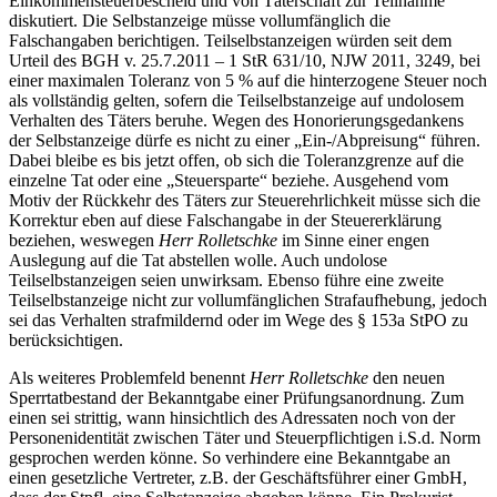
Einkommensteuerbescheid und von Täterschaft zur Teilnahme
diskutiert. Die Selbstanzeige müsse vollumfänglich die
Falschangaben berichtigen. Teilselbstanzeigen würden seit dem
Urteil des BGH v. 25.7.2011 – 1 StR 631/10, NJW 2011, 3249, bei
einer maximalen Toleranz von 5 % auf die hinterzogene Steuer noch
als vollständig gelten, sofern die Teilselbstanzeige auf undolosem
Verhalten des Täters beruhe. Wegen des Honorierungsgedankens
der Selbstanzeige dürfe es nicht zu einer „Ein-/Abpreisung“ führen.
Dabei bleibe es bis jetzt offen, ob sich die Toleranzgrenze auf die
einzelne Tat oder eine „Steuersparte“ beziehe. Ausgehend vom
Motiv der Rückkehr des Täters zur Steuerehrlichkeit müsse sich die
Korrektur eben auf diese Falschangabe in der Steuererklärung
beziehen, weswegen
Herr Rolletschke
im Sinne einer engen
Auslegung auf die Tat abstellen wolle. Auch undolose
Teilselbstanzeigen seien unwirksam. Ebenso führe eine zweite
Teilselbstanzeige nicht zur vollumfänglichen Strafaufhebung, jedoch
sei das Verhalten strafmildernd oder im Wege des § 153a StPO zu
berücksichtigen.
Als weiteres Problemfeld benennt
Herr Rolletschke
den neuen
Sperrtatbestand der Bekanntgabe einer Prüfungsanordnung. Zum
einen sei strittig, wann hinsichtlich des Adressaten noch von der
Personenidentität zwischen Täter und Steuerpflichtigen i.S.d. Norm
gesprochen werden könne. So verhindere eine Bekanntgabe an
einen gesetzliche Vertreter, z.B. der Geschäftsführer einer GmbH,