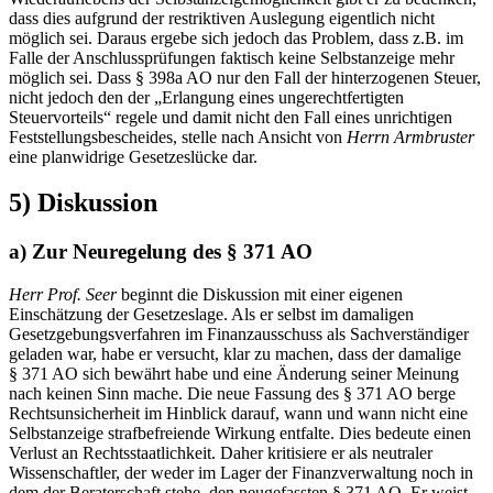
dass dies aufgrund der restriktiven Auslegung eigentlich nicht
möglich sei. Daraus ergebe sich jedoch das Problem, dass z.B. im
Falle der Anschlussprüfungen faktisch keine Selbstanzeige mehr
möglich sei. Dass § 398a AO nur den Fall der hinterzogenen Steuer,
nicht jedoch den der „Erlangung eines ungerechtfertigten
Steuervorteils“ regele und damit nicht den Fall eines unrichtigen
Feststellungsbescheides, stelle nach Ansicht von
Herrn Armbruster
eine planwidrige Gesetzeslücke dar.
5) Diskussion
a) Zur Neuregelung des § 371 AO
Herr Prof. Seer
beginnt die Diskussion mit einer eigenen
Einschätzung der Gesetzeslage. Als er selbst im damaligen
Gesetzgebungsverfahren im Finanzausschuss als Sachverständiger
geladen war, habe er versucht, klar zu machen, dass der damalige
§ 371 AO sich bewährt habe und eine Änderung seiner Meinung
nach keinen Sinn mache. Die neue Fassung des § 371 AO berge
Rechtsunsicherheit im Hinblick darauf, wann und wann nicht eine
Selbstanzeige strafbefreiende Wirkung entfalte. Dies bedeute einen
Verlust an Rechtsstaatlichkeit. Daher kritisiere er als neutraler
Wissenschaftler, der weder im Lager der Finanzverwaltung noch in
dem der Beraterschaft stehe, den neugefassten § 371 AO. Er weist