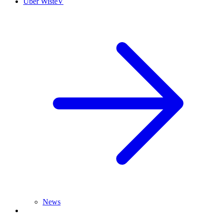
Über WisteV
News