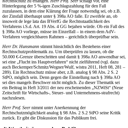
Rechtsschutz zu erlangen.
Herr Prof. Seer
schlägt vor, eine
Hinterlegung der 5 %-igen Zuschlagszahlung für den Fall
zuzulassen, in dem eine Klärung der Frage notwendig sei, ob z.B.
der Zinsfall überhaupt unter § 398a AO falle. Er zweifele an, ob
insoweit de lege lata das BVerfG die Rechtsstaatlichkeit des
Verfahrens i.S.d. Art. 19 Abs. 4 GG bejahen würde. Ob ein Fall des
§ 398a AO vorliege, müsse im Einzelfall – in einem dem AdV-
Verfahren vergleichbaren Rahmen – gerichtlich überprüfbar sein.
Herr Dr. Hunsmann
stimmt hinsichtlich des Bestehens einer
Rechtsschutzproblematik zu. Um überprüfen zu lassen, ob die
50.000 €-Grenze überschritten und damit § 398a AO anwendbar sei,
sei eine „Flucht ins Hauptverfahren“ nicht zielführend (vgl. dazu
auch Beckemper/Schmitz/Wegner/Wulf, wistra 2011, Heft 08, 281 –
289). Ein Rechtsschutz müsse aber, z.B. analog § 98 Abs. 2 S. 2
StPO, möglich sein. Denn gegen die Einstellung nach § 398a AO
sei dies mangels Beschwer nicht möglich. Zu dieser Thematik sei
ein Beitrag in Heft 3/2011 der neu erscheinenden „NZWiSt“ (Neue
Zeitschrift für Wirtschafts-, Steuer- und Unternehmens-strafrecht)
nachzulesen.
Herr Prof. Seer
nimmt unter Anerkennung der
Rechtschutzmöglichkeit analog § 98 Abs. 2 S.2 StPO seine Kritik
zurück. Er gibt die Diskussion für das Publikum frei.