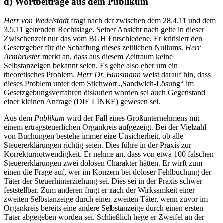
d) Wortbeiträge aus dem Publikum
Herr von Wedelstädt
fragt nach der zwischen dem 28.4.11 und dem
3.5.11 geltenden Rechtslage. Seiner Ansicht nach gelte in dieser
Zwischenzeit nur das vom BGH Entschiedene. Er kritisiert den
Gesetzgeber für die Schaffung dieses zeitlichen Nullums.
Herr
Armbruster
merkt an, dass aus diesem Zeitraum keine
Selbstanzeigen bekannt seien. Es gehe also eher um ein
theoretisches Problem.
Herr Dr. Hunsmann
weist darauf hin, dass
dieses Problem unter dem Stichwort „Sandwich-Lösung“ im
Gesetzgebungsverfahren diskutiert worden sei auch Gegenstand
einer kleinen Anfrage (DIE LINKE) gewesen sei.
Aus dem
Publikum
wird der Fall eines Großunternehmens mit
einem ertragsteuerlichen Organkreis aufgezeigt. Bei der Vielzahl
von Buchungen bestehe immer eine Unsicherheit, ob alle
Steuererklärungen richtig seien. Dies führe in der Praxis zur
Korrekturnotwendigkeit. Er nehme an, dass von etwa 100 falschen
Steuererklärungen zwei dolosen Charakter hätten. Er wirft zum
einen die Frage auf, wer im Konzern bei doloser Fehlbuchung der
Täter der Steuerhinterziehung sei. Dies sei in der Praxis schwer
feststellbar. Zum anderen fragt er nach der Wirksamkeit einer
zweiten Selbstanzeige durch einen zweiten Täter, wenn zuvor im
Organkreis bereits eine andere Selbstanzeige durch einen ersten
Täter abgegeben worden sei. Schließlich hege er Zweifel an der