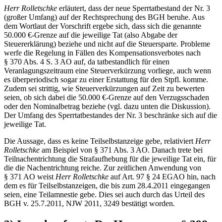
Herr Rolletschke
erläutert, dass der neue Sperrtatbestand der Nr. 3
(großer Umfang) auf der Rechtsprechung des BGH beruhe. Aus
dem Wortlaut der Vorschrift ergebe sich, dass sich die genannte
50.000 €-Grenze auf die jeweilige Tat (also Abgabe der
Steuererklärung) beziehe und nicht auf die Steuersparte. Probleme
werfe die Regelung in Fällen des Kompensationsverbotes nach
§ 370 Abs. 4 S. 3 AO auf, da tatbestandlich für einen
Veranlagungszeitraum eine Steuerverkürzung vorliege, auch wenn
es überperiodisch sogar zu einer Erstattung für den Stpfl. komme.
Zudem sei strittig, wie Steuerverkürzungen auf Zeit zu bewerten
seien, ob sich dabei die 50.000 €-Grenze auf den Verzugsschaden
oder den Nominalbetrag beziehe (vgl. dazu unten die Diskussion).
Der Umfang des Sperrtatbestandes der Nr. 3 beschränke sich auf die
jeweilige Tat.
Die Aussage, dass es keine Teilselbstanzeige gebe, relativiert
Herr
Rolletschke
am Beispiel von § 371 Abs. 3 AO. Danach trete bei
Teilnachentrichtung die Strafaufhebung für die jeweilige Tat ein, für
die die Nachentrichtung reiche. Zur zeitlichen Anwendung von
§ 371 AO weist
Herr Rolletschke
auf Art. 97 § 24 EGAO hin, nach
dem es für Teilselbstanzeigen, die bis zum 28.4.2011 eingegangen
seien, eine Teilamnestie gebe. Dies sei auch durch das Urteil des
BGH v. 25.7.2011, NJW 2011, 3249 bestätigt worden.