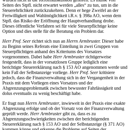
Seiten des Stpfl. nicht erwartet werden „alles“ zu tun, um in die
Steuerehrlichkeit zurückzukehren. Denn er hege Zweifel an der
Freiwilligkeit und Wahlmöglichkeit i.R.v. § 398a AO, wenn dem
Stpfl. das Risiko der Eröffnung der Hauptverhandlung drohe.
Dieses öffentliche Verfahren sei für viele Steuerpflichtige keine
Option und dies stelle für die Beratung ein Problem dar.
Herr Prof. Seer
richtet sich nun an
Herrn Armbruster.
Dieser habe
zu Beginn seines Referats eine Einteilung in zwei Gruppen von
Steuerpflichtigen anhand des Kriteriums des Vorsatzes
vorgenommen. Dabei habe
Herr Armbruster
richtigerweise
festgestellt, dass in der vorsatzlosen Gruppe lediglich eine
berichtigte Steuererklärung nach § 153 AO angenommen werde und
kein Fall der Selbstanzeige vorliege.
Herr Prof. Seer
kritisiere
jedoch, dass die Finanzverwaltung sich in der Vergangenheit in der
Praxis mit dem Vorliegen eines Vorsatzes und der
Abgrenzungsproblematik zwischen bewusster Fahrlässigkeit und
dolus eventualis zu wenig beschäftigt habe.
Er fragt nun
Herrn Armbruster
, inwieweit in der Praxis eine exakte
Abgrenzung erfolge und ob der Vorsatz von der Finanzverwaltung
geprüft werde.
Herr Armbruster
gibt zu, dass es zu
Abgrenzungsschwierigkeiten zwischen der berichtigenden
Steuererklärung nach § 153 AO und der Selbstanzeige (§ 371 AO)
kommen könne und erkenne die Probleme auf Seiten der