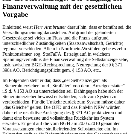
Finanzverwaltung mit der gesetzlichen
Vorgabe
Einleitend weist
Herr Armbruster
darauf hin, dass er bemüht sei, die
Verwaltungsmeinung darzustellen. Aufgrund der geänderten
Gesetzeslage sei vieles im Fluss und die Praxis aufgrund
unterschiedlicher Zuständigkeiten (Staatsanwaltschaft, Gerichte)
regional verschieden. Allein in Nordrhein-Westfalen gebe es zehn
Funktionsämter, sog. StraFaFÄ. Er zeigt auf, in welchem
Spannungsverhältnis die Finanzverwaltung die Selbstanzeige sehe,
insb. zwischen BGH-Rechtsprechung, Neuregelung der §§ 371,
398a AO, Berichtigungspflicht gem. § 153 AO, etc..
Im Folgenden stellt er dar, dass „der Selbstanzeiger“ als
„Steuerhinterzieher“ und „Straftäter“ von dem „Anzeigeerstatter“
i.S.d. § 153 AO zu unterscheiden sei. Dahingegen habe sich der
Steuerhinterzieher bewusst entschieden, sich vom System zu
verabschieden. Für die Umkehr zurück zum System müsse daher
„das Gleiche“ gelten. Die OFD und das FinMin NRW würden
daher eine restriktive Auslegung des § 371 AO praktizieren und
damit eine bewusste und vollständige Rückkehr ins System
erwarten. Er geht auf die vom BGH am 20.05.2010 genannten
Voraussetzungen einer strafbefreienden Selbstanzeige ein. Im