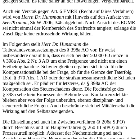
gelagert seien. Es fehle daher an der notwendigen Vergleichbarkeit.
Auch ein Verstoß gegen Art. 6 EMRK (Recht auf faires Verfahren)
wird von
Herrn Dr. Hunsmann
mit Hinweis auf den Aufsatz von
Seer/Krumm
, StuW 2006, 346 abgelehnt. Nach Ansicht des EGMR
sei nicht einmal der Kernbereich des Strafrechts tangiert, solange die
Zuschläge keine erdrosselnde Wirkung hätten.
Im Folgenden stellt
Herr Dr. Hunsmann
die
Tatbestandsvoraussetzungen des § 398a AO vor. Er weist
insbesondere darauf hin, dass es sich bei der 50.000 €-Grenze in
§ 398a Abs. 2 Nr. 3 AO um eine Freigrenze und nicht um einen
Freibetrag handele. Schwierigkeiten ergäben sich insb. für die
Kompensationsfälle bei der Frage, ob für die Grenze der Taterfolg
i.S.d. § 370 Abs. 1 AO oder der strafzumessungsrechtliche Schaden
maßgeblich sei. Er plädiert für letzteres, da § 398a AO der
Kompensation des Steuerschadens diene. Die Rechtsfolge des
§ 398a sehe kein Ermessen der Behörde vor. Konkurrenzdelikte
blieben aber von der Folge unberührt, ebenso disziplinar- und
steuerrechtliche Folgen. Auch beschränke sich bei Mittäterschaft die
Wirkung auf den Selbstanzeigenden.
Die Einstellung sei auch im Zwischenverfahren (§ 206a StPO)
durch Beschluss und im Hauptverfahren (§ 260 III StPO) durch
Prozessurteil möglich. Adressat der Nachentrichtung sei nach
Ansicht von
Herrn Dr. Hunsmann
der oder die Täter, was umstritten