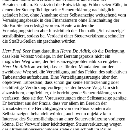
Beraterschaft an. Er skizziert die Entwicklung. Früher seien Fälle, in
denen der Steuerpflichtige seine Steuererklärung nachträglich
geändert habe, ohne Annahme einer Selbstanzeige weitgehend vom
Veranlagungsbezirk in den Finanzämtern ohne Einschaltung der
StraBu-Stellen erledigt worden. Heute würden die
Veranlagungsstellen aber hinsichtlich der Thematik „Selbstanzeige“
sensibilisiert, sodass bei Verdacht einer Steuerverkürzung schneller
die StraBu-Stellen eingeschaltet würden.
Herr Prof. Seer
fragt daraufhin
Herrn Dr. Adick,
ob die Darlegung,
dass kein Vorsatz vorliege, in der Beratungspraxis nicht ein
möglicher Weg wäre, der Selbstanzeigeproblematik zu entgehen.
Herr Dr. Adick
antwortet, dass es für den Mandanten nur der
zweitbeste Weg sei, die Verteidigung auf das Fehlen des subjektiven
Tatbestandes aufzubauen. Eine Verteidigungsstrategie über den
objektiven Tatbestand, dass schon gar keine Hinterziehung oder
leichtfertige Verkürzung vorliege, sei der bessere Weg. Um sich
abzusichern, empfiehlt er, die berichtigende Steuererklärung so zu
verfassen, dass sie den Voraussetzungen einer Selbstanzeige genüge.
Er berichtet aus der Praxis, dass vor allem im Bereich der
Umsatzsteuer die Berichtigungen von den Finanzämtern als
Selbstanzeigen behandelt würden, auch wenn objektiv kein
Interesse des Steuerpflichtigen an einer Steuerverkürzung vorliegen
könne. Der Vorwurf einer leichtfertigen Steuerverkürzung wegen
des Organisationsverschuldens stehe dann schnell im Raum.