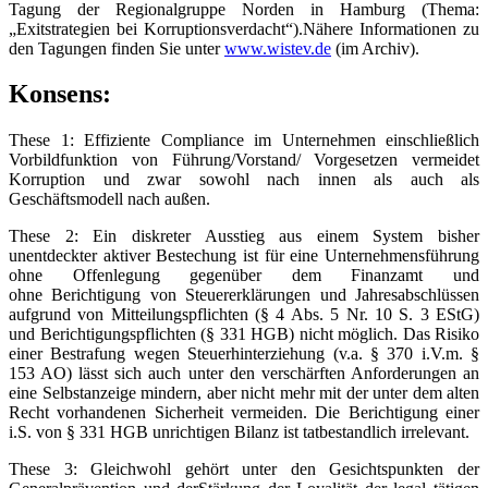
Tagung der Regionalgruppe Norden in Hamburg (Thema:
„Exitstrategien bei Korruptionsverdacht“).Nähere Informationen zu
den Tagungen finden Sie unter
www.wistev.de
(im Archiv).
Konsens:
These 1: Effiziente Compliance im Unternehmen einschließlich
Vorbildfunktion von Führung/Vorstand/ Vorgesetzen vermeidet
Korruption und zwar sowohl nach innen als auch als
Geschäftsmodell nach außen.
These 2: Ein diskreter Ausstieg aus einem System bisher
unentdeckter aktiver Bestechung ist für eine Unternehmensführung
ohne Offenlegung gegenüber dem Finanzamt und
ohne Berichtigung von Steuererklärungen und Jahresabschlüssen
aufgrund von Mitteilungspflichten (§ 4 Abs. 5 Nr. 10 S. 3 EStG)
und Berichtigungspflichten (§ 331 HGB) nicht möglich. Das Risiko
einer Bestrafung wegen Steuerhinterziehung (v.a. § 370 i.V.m. §
153 AO) lässt sich auch unter den verschärften Anforderungen an
eine Selbstanzeige mindern, aber nicht mehr mit der unter dem alten
Recht vorhandenen Sicherheit vermeiden. Die Berichtigung einer
i.S. von § 331 HGB unrichtigen Bilanz ist tatbestandlich irrelevant.
These 3: Gleichwohl gehört unter den Gesichtspunkten der