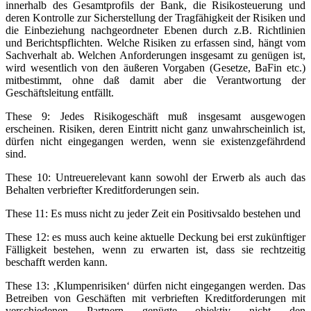
innerhalb des Gesamtprofils der Bank, die Risikosteuerung und
deren Kontrolle zur Sicherstellung der Tragfähigkeit der Risiken und
die Einbeziehung nachgeordneter Ebenen durch z.B. Richtlinien
und Berichtspflichten. Welche Risiken zu erfassen sind, hängt vom
Sachverhalt ab. Welchen Anforderungen insgesamt zu genügen ist,
wird wesentlich von den äußeren Vorgaben (Gesetze, BaFin etc.)
mitbestimmt, ohne daß damit aber die Verantwortung der
Geschäftsleitung entfällt.
These 9: Jedes Risikogeschäft muß insgesamt ausgewogen
erscheinen. Risiken, deren Eintritt nicht ganz unwahrscheinlich ist,
dürfen nicht eingegangen werden, wenn sie existenzgefährdend
sind.
These 10: Untreuerelevant kann sowohl der Erwerb als auch das
Behalten verbriefter Kreditforderungen sein.
These 11: Es muss nicht zu jeder Zeit ein Positivsaldo bestehen und
These 12: es muss auch keine aktuelle Deckung bei erst zukünftiger
Fälligkeit bestehen, wenn zu erwarten ist, dass sie rechtzeitig
beschafft werden kann.
These 13: ‚Klumpenrisiken‘ dürfen nicht eingegangen werden. Das
Betreiben von Geschäften mit verbrieften Kreditforderungen mit
verschiedenen Partnern genügte objektiv nicht den