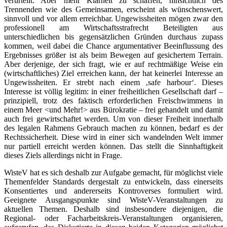
verurteilt. Aber mehr Klarheit zu schaffen, hinsichtlich des
Trennenden wie des Gemeinsamen, erscheint als wünschenswert,
sinnvoll und vor allem erreichbar. Ungewissheiten mögen zwar den
professionell am Wirtschaftsstrafrecht Beteiligten aus
unterschiedlichen bis gegensätzlichen Gründen durchaus zupass
kommen, weil dabei die Chance argumentativer Beeinflussung des
Ergebnisses größer ist als beim Bewegen auf gesichertem Terrain.
Aber derjenige, der sich fragt, wie er auf rechtmäßige Weise ein
(wirtschaftliches) Ziel erreichen kann, der hat keinerlei Interesse an
Ungewissheiten. Er strebt nach einem ‚safe harbour‘. Dieses
Interesse ist völlig legitim: in einer freiheitlichen Gesellschaft darf –
prinzipiell, trotz des faktisch erforderlichen Freischwimmens in
einem Meer <und Mehr!> aus Bürokratie – frei gehandelt und damit
auch frei gewirtschaftet werden. Um von dieser Freiheit innerhalb
des legalen Rahmens Gebrauch machen zu können, bedarf es der
Rechtssicherheit. Diese wird in einer sich wandelnden Welt immer
nur partiell erreicht werden können. Das stellt die Sinnhaftigkeit
dieses Ziels allerdings nicht in Frage.
WisteV hat es sich deshalb zur Aufgabe gemacht, für möglichst viele
Themenfelder Standards dergestalt zu entwickeln, dass einerseits
Konsentiertes und andererseits Kontroverses formuliert wird.
Geeignete Ausgangspunkte sind WisteV-Veranstaltungen zu
aktuellen Themen. Deshalb sind insbesondere diejenigen, die
Regional- oder Facharbeitskreis-Veranstaltungen organisieren,