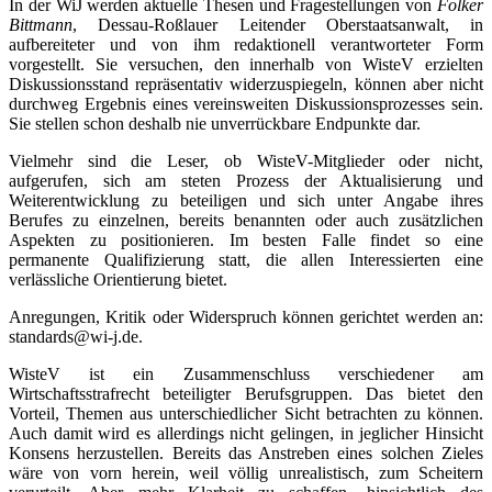
In der WiJ werden aktuelle Thesen und Fragestellungen von
Folker
Bittmann
, Dessau-Roßlauer Leitender Oberstaatsanwalt, in
aufbereiteter und von ihm redaktionell verantworteter Form
vorgestellt. Sie versuchen, den innerhalb von WisteV erzielten
Diskussionsstand repräsentativ widerzuspiegeln, können aber nicht
durchweg Ergebnis eines vereinsweiten Diskussionsprozesses sein.
Sie stellen schon deshalb nie unverrückbare Endpunkte dar.
Vielmehr sind die Leser, ob WisteV-Mitglieder oder nicht,
aufgerufen, sich am steten Prozess der Aktualisierung und
Weiterentwicklung zu beteiligen und sich unter Angabe ihres
Berufes zu einzelnen, bereits benannten oder auch zusätzlichen
Aspekten zu positionieren. Im besten Falle findet so eine
permanente Qualifizierung statt, die allen Interessierten eine
verlässliche Orientierung bietet.
Anregungen, Kritik oder Widerspruch können gerichtet werden an:
standards@wi-j.de.
WisteV ist ein Zusammenschluss verschiedener am
Wirtschaftsstrafrecht beteiligter Berufsgruppen. Das bietet den
Vorteil, Themen aus unterschiedlicher Sicht betrachten zu können.
Auch damit wird es allerdings nicht gelingen, in jeglicher Hinsicht
Konsens herzustellen. Bereits das Anstreben eines solchen Zieles
wäre von vorn herein, weil völlig unrealistisch, zum Scheitern