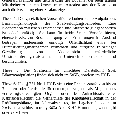
Generalprävention und derStärkung der Loyalität der legal tätigen
Mitarbeiter zu einem konsequenten Ausstieg aus der Korruption
auch die Erstattung einer Strafanzeige.
These 4: Die gesetzlichen Vorschriften erlauben keine Aufgabe des
Ermittlungsmonopols der Strafverfolgungsbehörden. Eine
Kooperation zwischen Unternehmen und Strafverfolgungsbehörden
ist jedoch zulässig. Sie kann für beide Seiten Vorteile bieten,
einerseits z.B. zur Beschleunigung von Ermittlungen im Ausland
beitragen, andererseits unnötige Öffentlichkeit etwa bei
Durchsuchungsmaßnahmen vermeiden und aufgrund frühzeitiger
Gewährung von Akteneinsicht erforderliche
Umstrukturierungsmaßnahmen im Unternehmen erleichtern und
beschleunigen.
These 5: Die Strafnorm für unrichtige Darstellung (sog.
Bilanzmanipulation) findet sich nicht im StGB, sondern im HGB.
These 6: U.a. § 331 Nr. 1 HGB sieht eine Freiheitsstrafe von bis zu
3 Jahren oder Geldstrafe für denjenigen vor, der als Mitglied des
vertretungsberechtigten Organs oder des Aufsichtsrats einer
Kapitalgesellschaft die Verhältnisse der Kapitalgesellschaft in der
Eröffnungsbilanz, im Jahresabschluss, im Lagebericht oder im
Zwischenabschluss nach § 340a Abs. 3 HGB unrichtig wiedergibt
oder verschleiert.