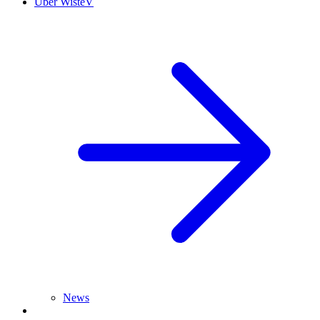
Über WisteV
News