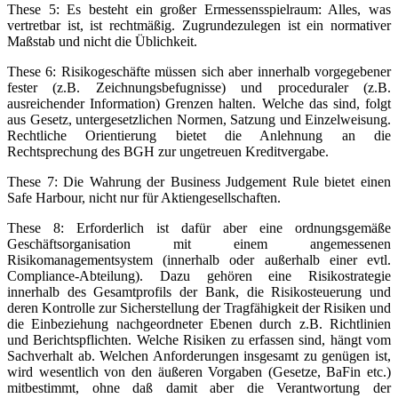
These 5: Es besteht ein großer Ermessensspielraum: Alles, was
vertretbar ist, ist rechtmäßig. Zugrundezulegen ist ein normativer
Maßstab und nicht die Üblichkeit.
These 6: Risikogeschäfte müssen sich aber innerhalb vorgegebener
fester (z.B. Zeichnungsbefugnisse) und proceduraler (z.B.
ausreichender Information) Grenzen halten. Welche das sind, folgt
aus Gesetz, untergesetzlichen Normen, Satzung und Einzelweisung.
Rechtliche Orientierung bietet die Anlehnung an die
Rechtsprechung des BGH zur ungetreuen Kreditvergabe.
These 7: Die Wahrung der Business Judgement Rule bietet einen
Safe Harbour, nicht nur für Aktiengesellschaften.
These 8: Erforderlich ist dafür aber eine ordnungsgemäße
Geschäftsorganisation mit einem angemessenen
Risikomanagementsystem (innerhalb oder außerhalb einer evtl.
Compliance-Abteilung). Dazu gehören eine Risikostrategie
innerhalb des Gesamtprofils der Bank, die Risikosteuerung und
deren Kontrolle zur Sicherstellung der Tragfähigkeit der Risiken und
die Einbeziehung nachgeordneter Ebenen durch z.B. Richtlinien
und Berichtspflichten. Welche Risiken zu erfassen sind, hängt vom
Sachverhalt ab. Welchen Anforderungen insgesamt zu genügen ist,
wird wesentlich von den äußeren Vorgaben (Gesetze, BaFin etc.)
mitbestimmt, ohne daß damit aber die Verantwortung der