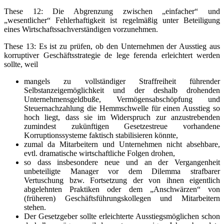
These 12: Die Abgrenzung zwischen „einfacher“ und
„wesentlicher“ Fehlerhaftigkeit ist regelmäßig unter Beteiligung
eines Wirtschaftssachverständigen vorzunehmen.
These 13: Es ist zu prüfen, ob den Unternehmen der Ausstieg aus
korruptiver Geschäftsstrategie de lege ferenda erleichtert werden
sollte, weil
mangels zu vollständiger Straffreiheit führender
Selbstanzeigemöglichkeit und der deshalb drohenden
Unternehmensgeldbuße, Vermögensabschöpfung und
Steuernachzahlung die Hemmschwelle für einen Ausstieg so
hoch liegt, dass sie im Widerspruch zur anzustrebenden
zumindest zukünftigen Gesetzestreue vorhandene
Korruptionssysteme faktisch stabilisieren könnte,
zumal da Mitarbeitern und Unternehmen nicht absehbare,
evtl. dramatische wirtschaftliche Folgen drohen,
so dass insbesondere neue und an der Vergangenheit
unbeteiligte Manager vor dem Dilemma strafbarer
Vertuschung bzw. Fortsetzung der von ihnen eigentlich
abgelehnten Praktiken oder dem „Anschwärzen“ von
(früheren) Geschäftsführungskollegen und Mitarbeitern
stehen.
Der Gesetzgeber sollte erleichterte Ausstiegsmöglichen schon