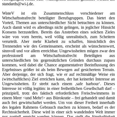
standards@wi-j.de
.
WisteV ist ein Zusammenschluss verschiedener am
Wirtschaftsstrafrecht beteiligter Berufsgruppen. Das bietet den
Vorteil, Themen aus unterschiedlicher Sicht betrachten zu können.
Auch damit wird es allerdings nicht gelingen, in jeglicher Hinsicht
Konsens herzustellen. Bereits das Anstreben eines solchen Zieles
wäre von vorn herein, weil völlig unrealistisch, zum Scheitern
verurteilt. Aber mehr Klarheit zu schaffen, hinsichtlich des
Trennenden wie des Gemeinsamen, erscheint als wünschenswert,
sinnvoll und vor allem erreichbar. Ungewissheiten mögen zwar den
professionell am Wirtschaftsstrafrecht Beteiligten aus
unterschiedlichen bis gegensätzlichen Gründen durchaus zupass
kommen, weil dabei die Chance argumentativer Beeinflussung des
Ergebnisses größer ist als beim Bewegen auf gesichertem Terrain.
Aber derjenige, der sich fragt, wie er auf rechtmäßige Weise ein
(wirtschaftliches) Ziel erreichen kann, der hat keinerlei Interesse an
Ungewissheiten. Er strebt nach einem ‚safe harbour‘. Dieses
Interesse ist völlig legitim: in einer freiheitlichen Gesellschaft darf –
prinzipiell, trotz des faktisch erforderlichen Freischwimmens in
einem Meer <und Mehr!> aus Bürokratie – frei gehandelt und damit
auch frei gewirtschaftet werden. Um von dieser Freiheit innerhalb
des legalen Rahmens Gebrauch machen zu können, bedarf es der
Rechtssicherheit. Diese wird in einer sich wandelnden Welt immer
nur partiell erreicht werden können. Das stellt die Sinnhaftigkeit