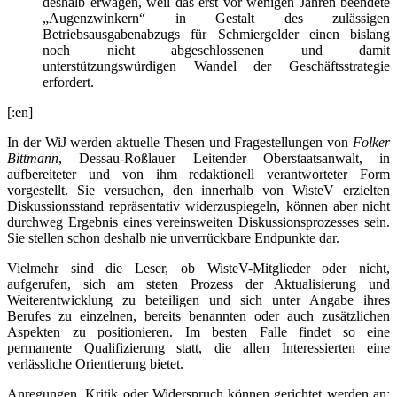
deshalb erwägen, weil das erst vor wenigen Jahren beendete
„Augenzwinkern“ in Gestalt des zulässigen
Betriebsausgabenabzugs für Schmiergelder einen bislang
noch nicht abgeschlossenen und damit
unterstützungswürdigen Wandel der Geschäftsstrategie
erfordert.
[:en]
In der WiJ werden aktuelle Thesen und Fragestellungen von
Folker
Bittmann
, Dessau-Roßlauer Leitender Oberstaatsanwalt, in
aufbereiteter und von ihm redaktionell verantworteter Form
vorgestellt. Sie versuchen, den innerhalb von WisteV erzielten
Diskussionsstand repräsentativ widerzuspiegeln, können aber nicht
durchweg Ergebnis eines vereinsweiten Diskussionsprozesses sein.
Sie stellen schon deshalb nie unverrückbare Endpunkte dar.
Vielmehr sind die Leser, ob WisteV-Mitglieder oder nicht,
aufgerufen, sich am steten Prozess der Aktualisierung und
Weiterentwicklung zu beteiligen und sich unter Angabe ihres
Berufes zu einzelnen, bereits benannten oder auch zusätzlichen
Aspekten zu positionieren. Im besten Falle findet so eine
permanente Qualifizierung statt, die allen Interessierten eine
verlässliche Orientierung bietet.
Anregungen, Kritik oder Widerspruch können gerichtet werden an: