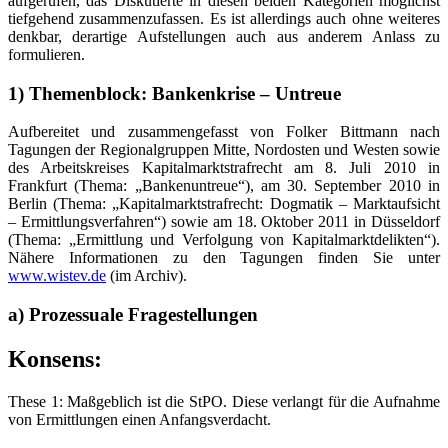
aufgerufen, das Diskutierte in diesen beiden Kategorien möglichst
tiefgehend zusammenzufassen. Es ist allerdings auch ohne weiteres
denkbar, derartige Aufstellungen auch aus anderem Anlass zu
formulieren.
1) Themenblock: Bankenkrise – Untreue
Aufbereitet und zusammengefasst von Folker Bittmann nach
Tagungen der Regionalgruppen Mitte, Nordosten und Westen sowie
des Arbeitskreises Kapitalmarktstrafrecht am 8. Juli 2010 in
Frankfurt (Thema: „Bankenuntreue“), am 30. September 2010 in
Berlin (Thema: „Kapitalmarktstrafrecht: Dogmatik – Marktaufsicht
– Ermittlungsverfahren“) sowie am 18. Oktober 2011 in Düsseldorf
(Thema: „Ermittlung und Verfolgung von Kapitalmarktdelikten“).
Nähere Informationen zu den Tagungen finden Sie unter
www.wistev.de
(im Archiv).
a) Prozessuale Fragestellungen
Konsens:
These 1: Maßgeblich ist die StPO. Diese verlangt für die Aufnahme
von Ermittlungen einen Anfangsverdacht.