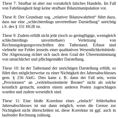
These 7: Strafbar ist aber nur vorsätzlich falsches Handeln. Im Fall
von Fahrlässigkeit liegt keine strafbare Bilanzmanipulation vor.
These 8: Der Grundsatz sog. „relativer Bilanzwahrheit“ führt dazu,
dass nur eine „schlechterdings unvertretbare Darstellung“ unrichtig
i.S. des § 331 HGB ist.
These 9: Zudem erfüllt nicht jede (noch so geringfügige, wenngleich
schlechterdings unvertretbare) Verletzung von
Rechnungslegungsvorschriften den Tatbestand. Erfasst sind
vielmehr nur Fehler jenseits einer qualitativen Wesentlichkeitshürde.
Die Abgrenzung richtet sich nach dem Grad der Übereinstimmung
von tatsächlicher und pflichtgemäßer Darstellung.
These 10: Ist der Tatbestand der unrichtigen Darstellung erfüllt, so
führt dies möglicherweise zu einer Nichtigkeit des Jahresabschlusses
gem. § 256 AktG. Dies kann z. B. dann der Fall sein, wenn
„Provisionen“ an „vertriebsorientierte Berater“ nicht als solche
kenntlich gemacht, sondern einem anderen Posten zugeschlagen
wurden und zudem wesentlich sind.
These 11: Eine bloße Korrektur eines „einfach“ fehlerhaften
Jahresabschlusses ist nur dann möglich, wenn die Grenze zur
Nichtigkeit nicht überschritten ist, diese Korrektur ist ggf. auch in
laufender Rechnung zulässig.