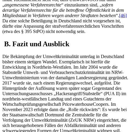
„
angemessene Verfahrensrechte
“ einzuräumen sind, „
sofern
derartige Verfahrensrechte für die betroffene Öffentlichkeit in dem
Mitgliedstaat in Verfahren wegen anderer Straftaten bestehen
“.
[46]
Da eine solche Beteiligung in Deutschland nicht vorgesehen ist,
dürfte eine Anpassung der strafverfahrensrechtlichen Vorschriften
(etwa des § 395 StPO) nicht notwendig sein.
B. Fazit und Ausblick
Die Bekämpfung der Umweltkriminalität unterlag in Deutschland
bisher einem stetigen Wandel. Exemplarisch ist hierfür die
Entwicklung in Nordrhein-Westfalen. Im Jahr 2004 wurde die
Stabsstelle Umwelt- und Verbraucherschutzkriminalität im NRW-
Umweltministerium von der damaligen Landesregierung gegründet.
2017 wurde sie, nach einem Regierungswechsel, aufgelöst. Die
Hintergründe der Auflösung waren später sogar Gegenstand des
Untersuchungsausschusses „Hackerangriff/Stabstelle“ (PUA II) im
nordrhein-westfälischen Landtag und eines Gutachtens der
Wirtschaftsprüfungsgesellschaft PricewaterhouseCoopers. Im
November 2023 erfolgte dann die „Rolle rückwärts“: Es wurde bei
der Staatsanwaltschaft Dortmund die Zentralstelle für die
Verfolgung der Umweltkriminalität (ZeUK NRW) eingerichtet, die
sich herausgehobenen Fällen der Abfallkriminalität und anderen
schwerwiegenden Formen der Umweltkriminalität widmen soll.