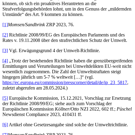
können, ob sich ein proaktives Herantreten an die
Strafverfolgungsbehörden lohnt, um in den Genuss der „mildernden
Umstände“ des Art. 9 kommen zu können.
[1]
Momsen/Sandbrink
ZRP 2023, 76.
[2]
Richtlinie 2008/99/EG des Europäischen Parlaments und des
Rates v. 19.11.2008 über den strafrechtlichen Schutz der Umwelt.
[3]
Vgl. Erwägungsgrund 4 der Umwelt-Richtlinie.
[4]
„Trotz der bestehenden Richtlinie haben die grenzübergreifenden
Ermittlungen und Verurteilungen bei Umweltdelikten EU-weit nicht
wesentlich zugenommen. Die Zahl der Umweltstraftaten steigt
hingegen jährlich um 5-7 % weltweit […]“ (vgl.
https://ec.europa.eu/commission/presscorner/detail/de/ip_23_5817
,
zuletzt abgerufen am 28.05.2024.)
[5]
Europäische Kommission, 15.12.2021, Vorschlag zur Ersetzung
der Richtlinie 2008/99/EG; siehe auch zum Vorschlag der
Europäischen Kommission
Köllner/Otto
NZI 2022, 602 ff.;
Püschel
Newsdienst Compliance 2023, 410431 ff.
[6]
Artikel ohne Gesetzesangabe sind solche der Umweltrichtlinie.
[7]
Momsen/Sandbrink
ZRP 2023, 76.