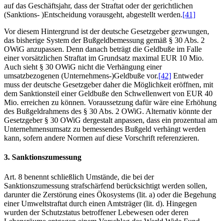
auf das Geschäftsjahr, dass der Straftat oder der gerichtlichen
(Sanktions- )Entscheidung vorausgeht, abgestellt werden.
[41]
Vor diesem Hintergrund ist der deutsche Gesetzgeber gezwungen,
das bisherige System der Bußgeldbemessung gemäß § 30 Abs. 2
OWiG anzupassen. Denn danach beträgt die Geldbuße im Falle
einer vorsätzlichen Straftat im Grundsatz maximal EUR 10 Mio.
Auch sieht § 30 OWiG nicht die Verhängung einer
umsatzbezogenen (Unternehmens-)Geldbuße vor.
[42]
Entweder
muss der deutsche Gesetzgeber daher die Möglichkeit eröffnen, mit
dem Sanktionsteil einer Geldbuße den Schwellenwert von EUR 40
Mio. erreichen zu können. Voraussetzung dafür wäre eine Erhöhung
des Bußgeldrahmens des § 30 Abs. 2 OWiG. Alternativ könnte der
Gesetzgeber § 30 OWiG dergestalt anpassen, dass ein prozentual am
Unternehmensumsatz zu bemessendes Bußgeld verhängt werden
kann, sofern andere Normen auf diese Vorschrift referenzieren.
3. Sanktionszumessung
Art. 8 benennt schließlich Umstände, die bei der
Sanktionszumessung strafschärfend berücksichtigt werden sollen,
darunter die Zerstörung eines Ökosystems (lit. a) oder die Begehung
einer Umweltstraftat durch einen Amtsträger (lit. d). Hingegen
wurden der Schutzstatus betroffener Lebewesen oder deren