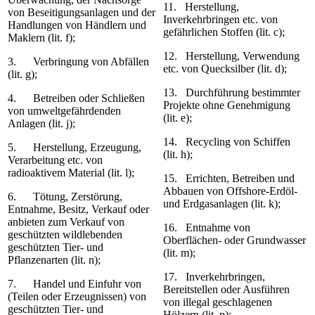
11. Herstellung,
von Beseitigungsanlagen und der
Inverkehrbringen etc. von
Handlungen von Händlern und
gefährlichen Stoffen (lit. c);
Maklern (lit. f);
12. Herstellung, Verwendung
3. Verbringung von Abfällen
etc. von Quecksilber (lit. d);
(lit. g);
13. Durchführung bestimmter
4. Betreiben oder Schließen
Projekte ohne Genehmigung
von umweltgefährdenden
(lit. e);
Anlagen (lit. j);
14. Recycling von Schiffen
5. Herstellung, Erzeugung,
(lit. h);
Verarbeitung etc. von
radioaktivem Material (lit. l);
15. Errichten, Betreiben und
Abbauen von Offshore-Erdöl-
6. Tötung, Zerstörung,
und Erdgasanlagen (lit. k);
Entnahme, Besitz, Verkauf oder
anbieten zum Verkauf von
16. Entnahme von
geschützten wildlebenden
Oberflächen- oder Grundwasser
geschützten Tier- und
(lit. m);
Pflanzenarten (lit. n);
17. Inverkehrbringen,
7. Handel und Einfuhr von
Bereitstellen oder Ausführen
(Teilen oder Erzeugnissen) von
von illegal geschlagenen
geschützten Tier- und
Hölzern (lit. p);