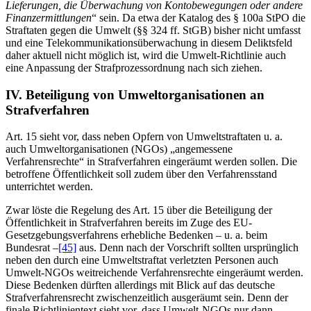
Lieferungen, die Überwachung von Kontobewegungen oder andere
Finanzermittlungen
“ sein. Da etwa der Katalog des § 100a StPO die
Straftaten gegen die Umwelt (§§ 324 ff. StGB) bisher nicht umfasst
und eine Telekommunikationsüberwachung in diesem Deliktsfeld
daher aktuell nicht möglich ist, wird die Umwelt-Richtlinie auch
eine Anpassung der Strafprozessordnung nach sich ziehen.
IV. Beteiligung von Umweltorganisationen an
Strafverfahren
Art. 15 sieht vor, dass neben Opfern von Umweltstraftaten u. a.
auch Umweltorganisationen (NGOs) „angemessene
Verfahrensrechte“ in Strafverfahren eingeräumt werden sollen. Die
betroffene Öffentlichkeit soll zudem über den Verfahrensstand
unterrichtet werden.
Zwar löste die Regelung des Art. 15 über die Beteiligung der
Öffentlichkeit in Strafverfahren bereits im Zuge des EU-
Gesetzgebungsverfahrens erhebliche Bedenken – u. a. beim
Bundesrat –
[45]
aus. Denn nach der Vorschrift sollten ursprünglich
neben den durch eine Umweltstraftat verletzten Personen auch
Umwelt-NGOs weitreichende Verfahrensrechte eingeräumt werden.
Diese Bedenken dürften allerdings mit Blick auf das deutsche
Strafverfahrensrecht zwischenzeitlich ausgeräumt sein. Denn der
finale Richtlinientext sieht vor, dass Umwelt-NGOs nur dann