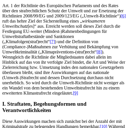
Art. 1 der Richtlinie des Europäischen Parlaments und des Rates
über den strafrechtlichen Schutz der Umwelt und zur Ersetzung der
Richtlinien 2008/99/EG und 2009/123/EG („Umwelt-Richtlinie“)
[6]
ruft das hehre Ziel der Sicherstellung eines „
wirksameren
Umweltschutz
[es]“ aus. Erreicht werden soll dieses Ziel durch die
Festlegung EU-weiter (Mindest-)Rahmenbedingungen für
Umweltstraftatbestände und Sanktionen
(„Klimafolgen(straf)recht“
[7]
) und die Definition von
(Compliance-)Maßnahmen zur Verhütung und Bekämpfung von
Umweltkriminalität („Klimapräventions-(straf)recht“
[8]
).
Wenngleich die Richtlinie die Mitgliedstaaten dabei allein im
Hinblick auf das von ihr verfolgte Ziel bindet, die Art und Weise der
Zielerreichung bzw. Umsetzung indes den nationalen Gesetzgebern
überlassen bleibt, sind ihre Auswirkungen auf das nationale
(Umwelt-)Strafrecht und dessen Durchsetzung durchaus nicht
unerheblich. So wird durch die Umwelt-Richtlinie nicht weniger als
ein Wandel von dem bestehenden Umweltstrafrecht hin zu einem
erweiterten Klimastrafrecht eingeläutet.
[9]
I. Straftaten, Begehungsformen und
Verantwortlichkeiten
Diese Auswirkungen machen sich zunächst bei der Anzahl der mit
Kriminalstrafe zu belegenden Handlungen bemerkbar.
[10]
Während