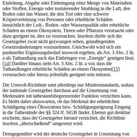
Einleitung, Abgabe oder Einbringung einer Menge von Materialien
oder Stoffen, Energie oder ionisierender Strahlung in die Luft, den
Boden oder das Wasser, die den Tod oder eine schwere
Körperverletzung von Personen oder erhebliche Schäden
hinsichtlich der Luft-, Boden- oder Wasserqualität oder erhebliche
Schäden an einem Ökosystem, Tieren oder Pflanzen verursacht oder
dazu geeignet ist, dies zu verursachen. Insofern dürfte sich der
Gesetzgeber zwar nicht gezwungen sehen, grundlegenden
Gesetzesänderungen vorzunehmen. Gleichwohl wird sich ein
punktueller Ergänzungsbedarf insoweit ergeben, als Art. 3 Abs. 2 lit.
a als Tathandlung auch das Einbringen von „Energie“ genügen lässt.
[14]
Darüber hinaus sieht Art. 3 Abs. 2 lit. a vor, dass die
Tathandlungen erhebliche Schäden an einem Ökosystem
[15]
verursachen oder hierzu jedenfalls geeignet sein müssen.
Die Umwelt-Richtlinie setzt allerdings nur Mindeststandards, sodass
der nationale Gesetzgeber durchaus auf die Umsetzung von
Merkmalen mit tatbestandsbegrenzender Funktion verzichten kann.
Es bleibt daher abzuwarten, ob das Merkmal der erheblichen
Schädigung eines Ökosystems bzw. Schädigungseignung Eingang
in die Tatbestände der §§ 324 ff. StGB findet. Ebenso gut denkbar
erscheint, dass der Gesetzgeber hierauf verzichtet, die Richtlinie
insofern „überschießend“ umgesetzt wird.
Demgegenüber wird der deutsche Gesetzgeber in Umsetzung von