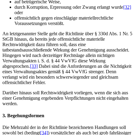
auf betrügerische Weise,
durch Korruption, Erpressung oder Zwang erlangt wurde
[32]
oder
offensichtlich gegen einschlägige materiellrechtliche
Voraussetzungen verstößt.
An letztgenannter Stelle geht die Richtlinie über § 330d Abs. 1 Nr. 5
StGB hinaus, da bereits jede offensichtliche materielle
Rechtswidrigkeit dazu führen soll, dass eine
tatbestandsausschließende Wirkung der Genehmigung ausscheidet.
Hingegen wird nach derzeitiger Rechtslage allein nichtigen
Verwaltungsakten i. S. d. § 44 VwVfG diese Wirkung
abgesprochen.
[33]
Dabei sind die Anforderungen an die Nichtigkeit
eines Verwaltungsaktes gemäß § 44 VwVfG strenger. Denn
verlangt wird ein besonders schwerwiegender und gleichsam
offensichtlicher Fehler.
Darüber hinaus soll Rechtswidrigkeit vorliegen, wenn die sich aus
einer Genehmigung ergebenden Verpflichtungen nicht eingehalten
werden.
3. Begehungsformen
Die Mehrzahl der in der Richtlinie bezeichneten Handlungen soll
sowohl bei (bedingt
[34]
) vorsätzlicher als auch bei grob fahrlässiger