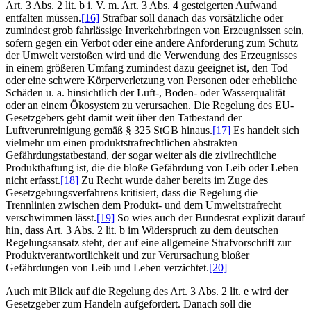
Art. 3 Abs. 2 lit. b i. V. m. Art. 3 Abs. 4 gesteigerten Aufwand
entfalten müssen.
[16]
Strafbar soll danach das vorsätzliche oder
zumindest grob fahrlässige Inverkehrbringen von Erzeugnissen sein,
sofern gegen ein Verbot oder eine andere Anforderung zum Schutz
der Umwelt verstoßen wird und die Verwendung des Erzeugnisses
in einem größeren Umfang zumindest dazu geeignet ist, den Tod
oder eine schwere Körperverletzung von Personen oder erhebliche
Schäden u. a. hinsichtlich der Luft-, Boden- oder Wasserqualität
oder an einem Ökosystem zu verursachen. Die Regelung des EU-
Gesetzgebers geht damit weit über den Tatbestand der
Luftverunreinigung gemäß § 325 StGB hinaus.
[17]
Es handelt sich
vielmehr um einen produktstrafrechtlichen abstrakten
Gefährdungstatbestand, der sogar weiter als die zivilrechtliche
Produkthaftung ist, die die bloße Gefährdung von Leib oder Leben
nicht erfasst.
[18]
Zu Recht wurde daher bereits im Zuge des
Gesetzgebungsverfahrens kritisiert, dass die Regelung die
Trennlinien zwischen dem Produkt- und dem Umweltstrafrecht
verschwimmen lässt.
[19]
So wies auch der Bundesrat explizit darauf
hin, dass Art. 3 Abs. 2 lit. b im Widerspruch zu dem deutschen
Regelungsansatz steht, der auf eine allgemeine Strafvorschrift zur
Produktverantwortlichkeit und zur Verursachung bloßer
Gefährdungen von Leib und Leben verzichtet.
[20]
Auch mit Blick auf die Regelung des Art. 3 Abs. 2 lit. e wird der
Gesetzgeber zum Handeln aufgefordert. Danach soll die