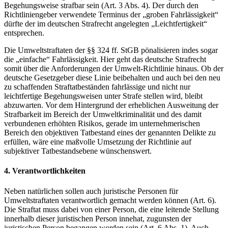
Begehungsweise strafbar sein (Art. 3 Abs. 4). Der durch den
Richtliniengeber verwendete Terminus der „groben Fahrlässigkeit“
dürfte der im deutschen Strafrecht angelegten „Leichtfertigkeit“
entsprechen.
Die Umweltstraftaten der §§ 324 ff. StGB pönalisieren indes sogar
die „einfache“ Fahrlässigkeit. Hier geht das deutsche Strafrecht
somit über die Anforderungen der Umwelt-Richtlinie hinaus. Ob der
deutsche Gesetzgeber diese Linie beibehalten und auch bei den neu
zu schaffenden Straftatbeständen fahrlässige und nicht nur
leichtfertige Begehungsweisen unter Strafe stellen wird, bleibt
abzuwarten. Vor dem Hintergrund der erheblichen Ausweitung der
Strafbarkeit im Bereich der Umweltkriminalität und des damit
verbundenen erhöhten Risikos, gerade im unternehmerischen
Bereich den objektiven Tatbestand eines der genannten Delikte zu
erfüllen, wäre eine maßvolle Umsetzung der Richtlinie auf
subjektiver Tatbestandsebene wünschenswert.
4. Verantwortlichkeiten
Neben natürlichen sollen auch juristische Personen für
Umweltstraftaten verantwortlich gemacht werden können (Art. 6).
Die Straftat muss dabei von einer Person, die eine leitende Stellung
innerhalb dieser juristischen Person innehat, zugunsten der
juristischen Person begangen worden sein (Art. 6 Abs. 1). Auch