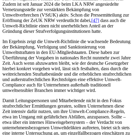
Zudem ist seit Januar 2024 die beim LKA NRW angesiedelte
Vernetzungsstelle zur verstärkten Bekämpfung von
Umweltverbrechen (VStUK) aktiv. Schon die Pressemitteilung zur
Eröffnung der ZeUK NRW verdeutlicht dabei,
[47]
dass auch die
Umwelt-Richtlinie einen nicht unerheblichen Anteil an der
Gründung dieser Strafverfolgungsinstitutionen hatte.
Im Ergebnis zeigt die Umwelt-Richtlinie die wachsende Bedeutung
der Bekämpfung, Verfolgung und Sanktionierung von
Umweltstraftaten in den EU-Mitgliedstaaten. Diese haben zur
Überführung der Vorgaben in nationales Recht nunmehr zwei Jahre
Zeit. Auch wenn abzuwarten bleibt, wie der deutsche Gesetzgeber
hierbei konkret vorgehen wird, lässt sich festhalten, dass durch die
weitreichenden Straftatbestände und die erheblichen strafrechtlichen
und außerstrafrechtlichen Rechtsfolgen eine effektive Umwelt-
Compliance auch für Unternehmen außerhalb traditionell
umweltsensibler Branchen immer wichtiger wird.
Damit Leitungspersonen und Mitarbeitende nicht in den Fokus
strafrechtlicher Ermittlungen geraten, sollten Unternehmen diese
Zeit intensiv dafür nutzen, um ihre Umwelt-Compliance-Regeln,
etwa im Umgang mit gefährlichen Abfällen, anzupassen. Sollte –
etwa über ein internes Hinweisgebersystem – der Verdacht von
unternehmensbezogenen Umweltdelikten auftreten, bietet sich stets
eine interne Untersuchung an, um einzelfallbezogen einschätzen zu