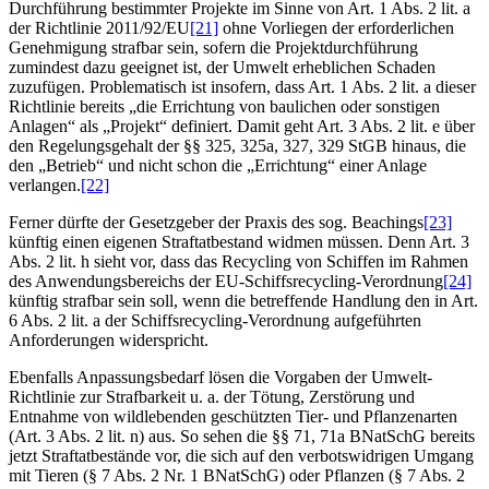
Durchführung bestimmter Projekte im Sinne von Art. 1 Abs. 2 lit. a
der Richtlinie 2011/92/EU
[21]
ohne Vorliegen der erforderlichen
Genehmigung strafbar sein, sofern die Projektdurchführung
zumindest dazu geeignet ist, der Umwelt erheblichen Schaden
zuzufügen. Problematisch ist insofern, dass Art. 1 Abs. 2 lit. a dieser
Richtlinie bereits „die Errichtung von baulichen oder sonstigen
Anlagen“ als „Projekt“ definiert. Damit geht Art. 3 Abs. 2 lit. e über
den Regelungsgehalt der §§ 325, 325a, 327, 329 StGB hinaus, die
den „Betrieb“ und nicht schon die „Errichtung“ einer Anlage
verlangen.
[22]
Ferner dürfte der Gesetzgeber der Praxis des sog. Beachings
[23]
künftig einen eigenen Straftatbestand widmen müssen. Denn Art. 3
Abs. 2 lit. h sieht vor, dass das Recycling von Schiffen im Rahmen
des Anwendungsbereichs der EU-Schiffsrecycling-Verordnung
[24]
künftig strafbar sein soll, wenn die betreffende Handlung den in Art.
6 Abs. 2 lit. a der Schiffsrecycling-Verordnung aufgeführten
Anforderungen widerspricht.
Ebenfalls Anpassungsbedarf lösen die Vorgaben der Umwelt-
Richtlinie zur Strafbarkeit u. a. der Tötung, Zerstörung und
Entnahme von wildlebenden geschützten Tier- und Pflanzenarten
(Art. 3 Abs. 2 lit. n) aus. So sehen die §§ 71, 71a BNatSchG bereits
jetzt Straftatbestände vor, die sich auf den verbotswidrigen Umgang
mit Tieren (§ 7 Abs. 2 Nr. 1 BNatSchG) oder Pflanzen (§ 7 Abs. 2