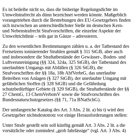
Es ist beileibe nicht so, dass die bisherige Regelungsdichte im
Umweltstrafrecht als dünn bezeichnet werden könnte. Maßgeblich
vorangetrieben durch die Bestrebungen des EU-Gesetzgebers finden
sich inzwischen an unterschiedlichster Stelle im deutschen Kern-
und Nebenstrafrecht Strafvorschriften, die einzelne Aspekte der
Umweltrichtlinie – teils gar in Gänze – adressieren.
Zu den wesentlichen Bestimmungen zählen u. a. der Tatbestand des
Freisetzens ionisierender Strahlen gemäß § 311 StGB, aber auch
und insbesondere die Straftatbestände der Gewässer-, Boden- und
Luftverunreinigung (§§ 324, 324a, 325 StGB), der Tatbestand des
unerlaubten Umgangs mit Abfällen (§ 326 StGB), die
Strafvorschriften der §§ 18a, 18b AbfVerbrG, das unerlaubte
Betreiben von Anlagen (§ 327 StGB), der unerlaubte Umgang mit
gefährlichen Stoffen (§ 328 StGB) und die Gefährdung
schutzbedürftiger Gebiete (§ 329 StGB), die Straftatbestände der §§
27 ChemG, 13 ChemVerbotsV sowie die Strafvorschriften des
Bundesnaturschutzgesetzes (§§ 71, 71a BNatSchG).
Der umfangreiche Katalog des Art. 3 Abs. 2 lit. a) bis t) wird den
Gesetzgeber nichtsdestotrotz vor einige Herausforderungen stellen:
Unter Strafe gestellt sein soll künftig gemäß Art. 3 Abs. 2 lit. a die
vorsätzliche oder zumindest „grob fahrlässige“ (vgl. Art. 3 Abs. 4)