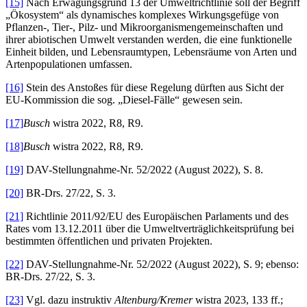
[15]
Nach Erwägungsgrund 13 der Umweltrichtlinie soll der Begriff
„Ökosystem“ als dynamisches komplexes Wirkungsgefüge von
Pflanzen-, Tier-, Pilz- und Mikroorganismengemeinschaften und
ihrer abiotischen Umwelt verstanden werden, die eine funktionelle
Einheit bilden, und Lebensraumtypen, Lebensräume von Arten und
Artenpopulationen umfassen.
[16]
Stein des Anstoßes für diese Regelung dürften aus Sicht der
EU-Kommission die sog. „Diesel-Fälle“ gewesen sein.
[17]
Busch
wistra 2022, R8, R9.
[18]
Busch
wistra 2022, R8, R9.
[19]
DAV-Stellungnahme-Nr. 52/2022 (August 2022), S. 8.
[20]
BR-Drs. 27/22, S. 3.
[21]
Richtlinie 2011/92/EU des Europäischen Parlaments und des
Rates vom 13.12.2011 über die Umweltverträglichkeitsprüfung bei
bestimmten öffentlichen und privaten Projekten.
[22]
DAV-Stellungnahme-Nr. 52/2022 (August 2022), S. 9; ebenso:
BR-Drs. 27/22, S. 3.
[23]
Vgl. dazu instruktiv
Altenburg/Kremer
wistra 2023, 133 ff.;