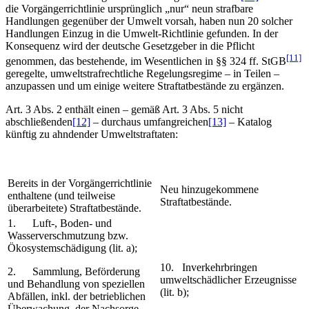
die Vorgängerrichtlinie ursprünglich „nur“ neun strafbare
Handlungen gegenüber der Umwelt vorsah, haben nun 20 solcher
Handlungen Einzug in die Umwelt-Richtlinie gefunden. In der
Konsequenz wird der deutsche Gesetzgeber in die Pflicht
[11]
genommen, das bestehende, im Wesentlichen in §§ 324 ff. StGB
geregelte, umweltstrafrechtliche Regelungsregime – in Teilen –
anzupassen und um einige weitere Straftatbestände zu ergänzen.
Art. 3 Abs. 2 enthält einen – gemäß Art. 3 Abs. 5 nicht
abschließenden
[12]
– durchaus umfangreichen
[13]
– Katalog
künftig zu ahndender Umweltstraftaten:
Bereits in der Vorgängerrichtlinie
Neu hinzugekommene
enthaltene (und teilweise
Straftatbestände.
überarbeitete) Straftatbestände.
1. Luft-, Boden- und
Wasserverschmutzung bzw.
Ökosystemschädigung (lit. a);
10. Inverkehrbringen
2. Sammlung, Beförderung
umweltschädlicher Erzeugnisse
und Behandlung von speziellen
(lit. b);
Abfällen, inkl. der betrieblichen
Überwachung, der Nachsorge