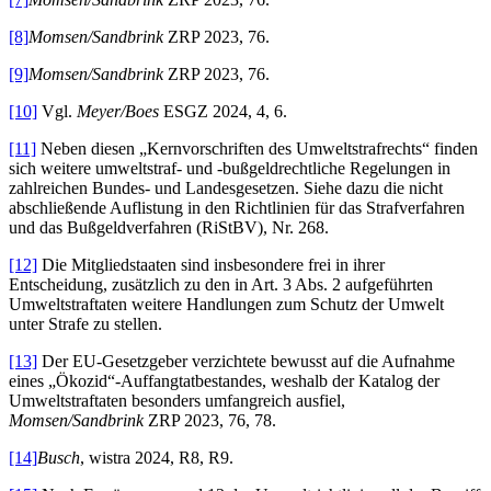
[8]
Momsen/Sandbrink
ZRP 2023, 76.
[9]
Momsen/Sandbrink
ZRP 2023, 76.
[10]
Vgl.
Meyer/Boes
ESGZ 2024, 4, 6.
[11]
Neben diesen „Kernvorschriften des Umweltstrafrechts“ finden
sich weitere umweltstraf- und -bußgeldrechtliche Regelungen in
zahlreichen Bundes- und Landesgesetzen. Siehe dazu die nicht
abschließende Auflistung in den Richtlinien für das Strafverfahren
und das Bußgeldverfahren (RiStBV), Nr. 268.
[12]
Die Mitgliedstaaten sind insbesondere frei in ihrer
Entscheidung, zusätzlich zu den in Art. 3 Abs. 2 aufgeführten
Umweltstraftaten weitere Handlungen zum Schutz der Umwelt
unter Strafe zu stellen.
[13]
Der EU-Gesetzgeber verzichtete bewusst auf die Aufnahme
eines „Ökozid“-Auffangtatbestandes, weshalb der Katalog der
Umweltstraftaten besonders umfangreich ausfiel,
Momsen/Sandbrink
ZRP 2023, 76, 78.
[14]
Busch
, wistra 2024, R8, R9.