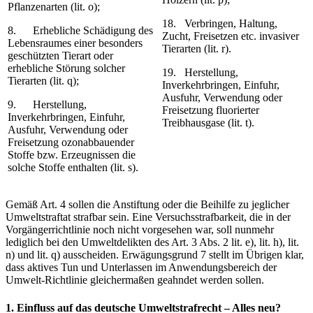
Pflanzenarten (lit. o);
18. Verbringen, Haltung,
8. Erhebliche Schädigung des
Zucht, Freisetzen etc. invasiver
Lebensraumes einer besonders
Tierarten (lit. r).
geschützten Tierart oder
erhebliche Störung solcher
19. Herstellung,
Tierarten (lit. q);
Inverkehrbringen, Einfuhr,
Ausfuhr, Verwendung oder
9. Herstellung,
Freisetzung fluorierter
Inverkehrbringen, Einfuhr,
Treibhausgase (lit. t).
Ausfuhr, Verwendung oder
Freisetzung ozonabbauender
Stoffe bzw. Erzeugnissen die
solche Stoffe enthalten (lit. s).
Gemäß Art. 4 sollen die Anstiftung oder die Beihilfe zu jeglicher
Umweltstraftat strafbar sein. Eine Versuchsstrafbarkeit, die in der
Vorgängerrichtlinie noch nicht vorgesehen war, soll nunmehr
lediglich bei den Umweltdelikten des Art. 3 Abs. 2 lit. e), lit. h), lit.
n) und lit. q) ausscheiden. Erwägungsgrund 7 stellt im Übrigen klar,
dass aktives Tun und Unterlassen im Anwendungsbereich der
Umwelt-Richtlinie gleichermaßen geahndet werden sollen.
1. Einfluss auf das deutsche Umweltstrafrecht – Alles neu?