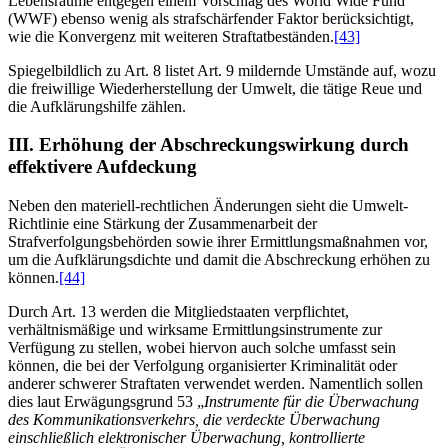
Lebensräume entgegen einem Vorschlag des World Wide Fund
(WWF) ebenso wenig als strafschärfender Faktor berücksichtigt,
wie die Konvergenz mit weiteren Straftatbeständen.
[43]
Spiegelbildlich zu Art. 8 listet Art. 9 mildernde Umstände auf, wozu
die freiwillige Wiederherstellung der Umwelt, die tätige Reue und
die Aufklärungshilfe zählen.
III. Erhöhung der Abschreckungswirkung durch
effektivere Aufdeckung
Neben den materiell-rechtlichen Änderungen sieht die Umwelt-
Richtlinie eine Stärkung der Zusammenarbeit der
Strafverfolgungsbehörden sowie ihrer Ermittlungsmaßnahmen vor,
um die Aufklärungsdichte und damit die Abschreckung erhöhen zu
können.
[44]
Durch Art. 13 werden die Mitgliedstaaten verpflichtet,
verhältnismäßige und wirksame Ermittlungsinstrumente zur
Verfügung zu stellen, wobei hiervon auch solche umfasst sein
können, die bei der Verfolgung organisierter Kriminalität oder
anderer schwerer Straftaten verwendet werden. Namentlich sollen
dies laut Erwägungsgrund 53 „
Instrumente für die Überwachung
des Kommunikationsverkehrs, die verdeckte Überwachung
einschließlich elektronischer Überwachung, kontrollierte