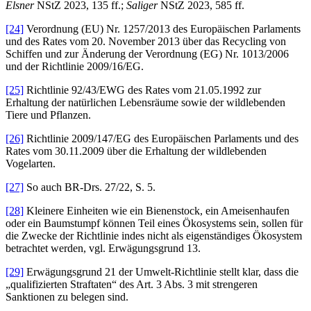
Elsner
NStZ 2023, 135 ff.;
Saliger
NStZ 2023, 585 ff.
[24]
Verordnung (EU) Nr. 1257/2013 des Europäischen Parlaments
und des Rates vom 20. November 2013 über das Recycling von
Schiffen und zur Änderung der Verordnung (EG) Nr. 1013/2006
und der Richtlinie 2009/16/EG.
[25]
Richtlinie 92/43/EWG des Rates vom 21.05.1992 zur
Erhaltung der natürlichen Lebensräume sowie der wildlebenden
Tiere und Pflanzen.
[26]
Richtlinie 2009/147/EG des Europäischen Parlaments und des
Rates vom 30.11.2009 über die Erhaltung der wildlebenden
Vogelarten.
[27]
So auch BR-Drs. 27/22, S. 5.
[28]
Kleinere Einheiten wie ein Bienenstock, ein Ameisenhaufen
oder ein Baumstumpf können Teil eines Ökosystems sein, sollen für
die Zwecke der Richtlinie indes nicht als eigenständiges Ökosystem
betrachtet werden, vgl. Erwägungsgrund 13.
[29]
Erwägungsgrund 21 der Umwelt-Richtlinie stellt klar, dass die
„qualifizierten Straftaten“ des Art. 3 Abs. 3 mit strengeren
Sanktionen zu belegen sind.