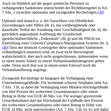
Auch im Hinblick auf die gegen juristische Personen zu
verhängenden Sanktionen unterscheidet der Richtliniengeber in Art.
7 Abs. 2 zwischen optionalen und zwingenden Rechtsfolgen.
[39]
Optional sind danach u. a. der Ausschluss von öffentlichen
Zuwendungen oder Hilfen (lit. b), das vorübergehende oder
dauerhafte Verbot der Ausübung einer Geschäftstätigkeit (lit. d), die
gerichtlich angeordnete Auflösung der Gesellschaft
(gesellschaftsrechtliche „Todesstrafe“ (lit. g) und die Pflicht zur
Einrichtung eines Umwelt-Compliance-Management-Systems (lit. i).
[40]
Dass der deutsche Gesetzgeber diese optionalen Sanktionen
vollumfänglich umsetzen wird, ist zwar nicht überwiegend
wahrscheinlich, aber auch nicht ausgeschlossen, insbesondere wenn
es einen neuen Anlauf zu einem Verbandssanktionengesetz geben
sollte. Denn auch dort war in einem ersten Entwurf noch die
Verbandsauflösung angelegt.
Zwingende Rechtsfolge ist hingegen die Verhängung einer
Unternehmensgeldbuße. Für bestimmte schwere Straftaten sieht Art.
7 Abs. 3 lit. a) dabei die Verhängung einer Mindest-Höchstgeldbuße
von fünf Prozent des weltweiten Gesamtumsatzes oder einem
Betrag in Höhe von EUR 40 Mio. vor. Für weniger gravierende
Umweltstraftaten darf das Höchstmaß der Geldbuße drei Prozent
des weltweiten Gesamtumsatzes oder einen Betrag in Höhe von
EUR 24 Mio. nicht unterschreiten (Art. 7 Abs. 3 lit. b). Es soll dabei