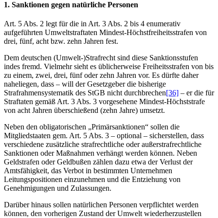
1. Sanktionen gegen natürliche Personen
Art. 5 Abs. 2 legt für die in Art. 3 Abs. 2 bis 4 enumerativ
aufgeführten Umweltstraftaten Mindest-Höchstfreiheitsstrafen von
drei, fünf, acht bzw. zehn Jahren fest.
Dem deutschen (Umwelt-)Strafrecht sind diese Sanktionsstufen
indes fremd. Vielmehr sieht es üblicherweise Freiheitsstrafen von bis
zu einem, zwei, drei, fünf oder zehn Jahren vor. Es dürfte daher
naheliegen, dass – will der Gesetzgeber die bisherige
Strafrahmensystematik des StGB nicht durchbrechen
[36]
– er die für
Straftaten gemäß Art. 3 Abs. 3 vorgesehene Mindest-Höchststrafe
von acht Jahren überschießend (zehn Jahre) umsetzt.
Neben den obligatorischen „Primärsanktionen“ sollen die
Mitgliedstaaten gem. Art. 5 Abs. 3 – optional – sicherstellen, dass
verschiedene zusätzliche strafrechtliche oder außerstrafrechtliche
Sanktionen oder Maßnahmen verhängt werden können. Neben
Geldstrafen oder Geldbußen zählen dazu etwa der Verlust der
Amtsfähigkeit, das Verbot in bestimmten Unternehmen
Leitungspositionen einzunehmen und die Entziehung von
Genehmigungen und Zulassungen.
Darüber hinaus sollen natürlichen Personen verpflichtet werden
können, den vorherigen Zustand der Umwelt wiederherzustellen