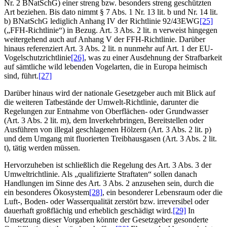
Nr. 2 BNatSchG) einer streng bzw. besonders streng geschützten
Art beziehen. Bis dato nimmt § 7 Abs. 1 Nr. 13 lit. b und Nr. 14 lit.
b) BNatSchG lediglich Anhang IV der Richtlinie 92/43EWG
[25]
(„FFH-Richtlinie“) in Bezug. Art. 3 Abs. 2 lit. n verweist hingegen
weitergehend auch auf Anhang V der FFH-Richtlinie. Darüber
hinaus referenziert Art. 3 Abs. 2 lit. n nunmehr auf Art. 1 der EU-
Vogelschutzrichtlinie
[26]
, was zu einer Ausdehnung der Strafbarkeit
auf sämtliche wild lebenden Vogelarten, die in Europa heimisch
sind, führt.
[27]
Darüber hinaus wird der nationale Gesetzgeber auch mit Blick auf
die weiteren Tatbestände der Umwelt-Richtlinie, darunter die
Regelungen zur Entnahme von Oberflächen- oder Grundwasser
(Art. 3 Abs. 2 lit. m), dem Inverkehrbringen, Bereitstellen oder
Ausführen von illegal geschlagenen Hölzern (Art. 3 Abs. 2 lit. p)
und dem Umgang mit fluorierten Treibhausgasen (Art. 3 Abs. 2 lit.
t), tätig werden müssen.
Hervorzuheben ist schließlich die Regelung des Art. 3 Abs. 3 der
Umweltrichtlinie. Als „qualifizierte Straftaten“ sollen danach
Handlungen im Sinne des Art. 3 Abs. 2 anzusehen sein, durch die
ein besonderes Ökosystem
[28]
, ein besonderer Lebensraum oder die
Luft-, Boden- oder Wasserqualität zerstört bzw. irreversibel oder
dauerhaft großflächig und erheblich geschädigt wird.
[29]
In
Umsetzung dieser Vorgaben könnte der Gesetzgeber gesonderte