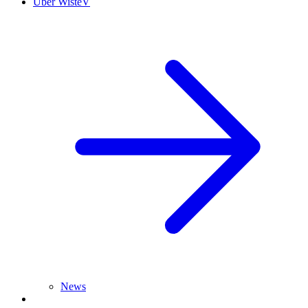
Über WisteV
News