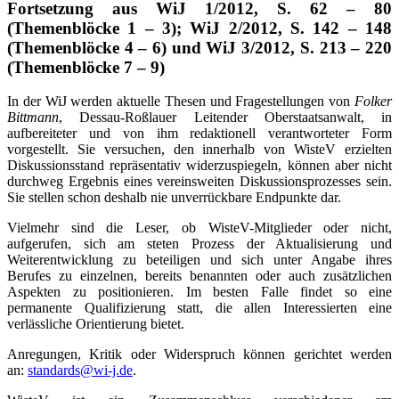
Fortsetzung aus WiJ 1/2012, S. 62 – 80
(Themenblöcke 1 – 3); WiJ 2/2012, S. 142 – 148
(Themenblöcke 4 – 6) und WiJ 3/2012, S. 213 – 220
(Themenblöcke 7 – 9)
In der WiJ werden aktuelle Thesen und Fragestellungen von
Folker
Bittmann
, Dessau-Roßlauer Leitender Oberstaatsanwalt, in
aufbereiteter und von ihm redaktionell verantworteter Form
vorgestellt. Sie versuchen, den innerhalb von WisteV erzielten
Diskussionsstand repräsentativ widerzuspiegeln, können aber nicht
durchweg Ergebnis eines vereinsweiten Diskussionsprozesses sein.
Sie stellen schon deshalb nie unverrückbare Endpunkte dar.
Vielmehr sind die Leser, ob WisteV-Mitglieder oder nicht,
aufgerufen, sich am steten Prozess der Aktualisierung und
Weiterentwicklung zu beteiligen und sich unter Angabe ihres
Berufes zu einzelnen, bereits benannten oder auch zusätzlichen
Aspekten zu positionieren. Im besten Falle findet so eine
permanente Qualifizierung statt, die allen Interessierten eine
verlässliche Orientierung bietet.
Anregungen, Kritik oder Widerspruch können gerichtet werden
an:
standards@wi-j.de
.