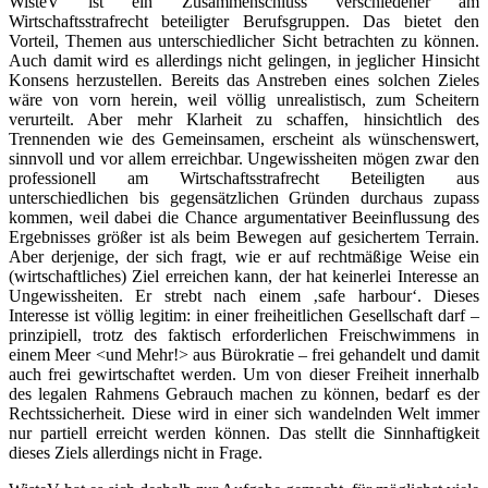
WisteV ist ein Zusammenschluss verschiedener am
Wirtschaftsstrafrecht beteiligter Berufsgruppen. Das bietet den
Vorteil, Themen aus unterschiedlicher Sicht betrachten zu können.
Auch damit wird es allerdings nicht gelingen, in jeglicher Hinsicht
Konsens herzustellen. Bereits das Anstreben eines solchen Zieles
wäre von vorn herein, weil völlig unrealistisch, zum Scheitern
verurteilt. Aber mehr Klarheit zu schaffen, hinsichtlich des
Trennenden wie des Gemeinsamen, erscheint als wünschenswert,
sinnvoll und vor allem erreichbar. Ungewissheiten mögen zwar den
professionell am Wirtschaftsstrafrecht Beteiligten aus
unterschiedlichen bis gegensätzlichen Gründen durchaus zupass
kommen, weil dabei die Chance argumentativer Beeinflussung des
Ergebnisses größer ist als beim Bewegen auf gesichertem Terrain.
Aber derjenige, der sich fragt, wie er auf rechtmäßige Weise ein
(wirtschaftliches) Ziel erreichen kann, der hat keinerlei Interesse an
Ungewissheiten. Er strebt nach einem ‚safe harbour‘. Dieses
Interesse ist völlig legitim: in einer freiheitlichen Gesellschaft darf –
prinzipiell, trotz des faktisch erforderlichen Freischwimmens in
einem Meer <und Mehr!> aus Bürokratie – frei gehandelt und damit
auch frei gewirtschaftet werden. Um von dieser Freiheit innerhalb
des legalen Rahmens Gebrauch machen zu können, bedarf es der
Rechtssicherheit. Diese wird in einer sich wandelnden Welt immer
nur partiell erreicht werden können. Das stellt die Sinnhaftigkeit
dieses Ziels allerdings nicht in Frage.