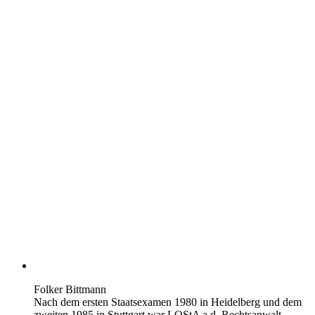
Folker Bittmann
Nach dem ersten Staatsexamen 1980 in Heidelberg und dem
zweiten 1985 in Stuttgart war LOStA a.d. Rechtsanwalt