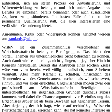
aufgerufen, sich am steten Prozess der Aktualisierung und
Weiterentwicklung zu beteiligen und sich unter Angabe ihres
Berufes zu einzelnen, bereits benannten oder auch zusätzlichen
Aspekten zu positionieren. Im besten Falle findet so eine
permanente Qualifizierung statt, die allen Interessierten eine
verlässliche Orientierung bietet.
Anregungen, Kritik oder Widerspruch können gerichtet werden
an:
standards@wi-j.de
.
WisteV ist ein Zusammenschluss verschiedener am
Wirtschaftsstrafrecht beteiligter Berufsgruppen. Das bietet den
Vorteil, Themen aus unterschiedlicher Sicht betrachten zu können.
Auch damit wird es allerdings nicht gelingen, in jeglicher Hinsicht
Konsens herzustellen. Bereits das Anstreben eines solchen Zieles
wäre von vorn herein, weil völlig unrealistisch, zum Scheitern
verurteilt. Aber mehr Klarheit zu schaffen, hinsichtlich des
Trennenden wie des Gemeinsamen, erscheint als wünschenswert,
sinnvoll und vor allem erreichbar. Ungewissheiten mögen zwar den
professionell am Wirtschaftsstrafrecht Beteiligten aus
unterschiedlichen bis gegensätzlichen Gründen durchaus zupass
kommen, weil dabei die Chance argumentativer Beeinflussung des
Ergebnisses größer ist als beim Bewegen auf gesichertem Terrain.
Aber derjenige, der sich fragt, wie er auf rechtmäßige Weise ein
(wirtschaftliches) Ziel erreichen kann, der hat keinerlei Interesse an