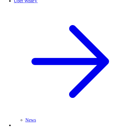
Über WisteV
News