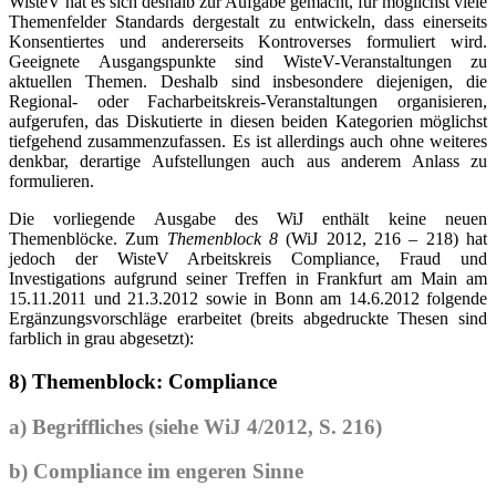
WisteV hat es sich deshalb zur Aufgabe gemacht, für möglichst viele
Themenfelder Standards dergestalt zu entwickeln, dass einerseits
Konsentiertes und andererseits Kontroverses formuliert wird.
Geeignete Ausgangspunkte sind WisteV-Veranstaltungen zu
aktuellen Themen. Deshalb sind insbesondere diejenigen, die
Regional- oder Facharbeitskreis-Veranstaltungen organisieren,
aufgerufen, das Diskutierte in diesen beiden Kategorien möglichst
tiefgehend zusammenzufassen. Es ist allerdings auch ohne weiteres
denkbar, derartige Aufstellungen auch aus anderem Anlass zu
formulieren.
Die vorliegende Ausgabe des WiJ enthält keine neuen
Themenblöcke. Zum
Themenblock 8
(WiJ 2012, 216 – 218) hat
jedoch der WisteV Arbeitskreis Compliance, Fraud und
Investigations aufgrund seiner Treffen in Frankfurt am Main am
15.11.2011 und 21.3.2012 sowie in Bonn am 14.6.2012 folgende
Ergänzungsvorschläge erarbeitet (breits abgedruckte Thesen sind
farblich in grau abgesetzt):
8) Themenblock: Compliance
a)
Begriffliches (siehe WiJ 4/2012, S. 216)
b)
Compliance im engeren Sinne