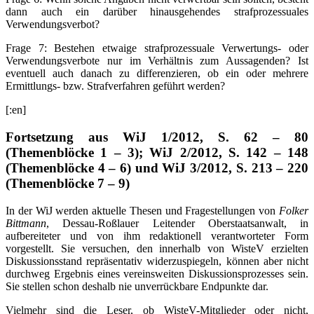
dann auch ein darüber hinausgehendes strafprozessuales
Verwendungsverbot?
Frage 7: Bestehen etwaige strafprozessuale Verwertungs- oder
Verwendungsverbote nur im Verhältnis zum Aussagenden? Ist
eventuell auch danach zu differenzieren, ob ein oder mehrere
Ermittlungs- bzw. Strafverfahren geführt werden?
[:en]
Fortsetzung aus WiJ 1/2012, S. 62 – 80
(Themenblöcke 1 – 3); WiJ 2/2012, S. 142 – 148
(Themenblöcke 4 – 6) und WiJ 3/2012, S. 213 – 220
(Themenblöcke 7 – 9)
In der WiJ werden aktuelle Thesen und Fragestellungen von
Folker
Bittmann
, Dessau-Roßlauer Leitender Oberstaatsanwalt, in
aufbereiteter und von ihm redaktionell verantworteter Form
vorgestellt. Sie versuchen, den innerhalb von WisteV erzielten
Diskussionsstand repräsentativ widerzuspiegeln, können aber nicht
durchweg Ergebnis eines vereinsweiten Diskussionsprozesses sein.
Sie stellen schon deshalb nie unverrückbare Endpunkte dar.
Vielmehr sind die Leser, ob WisteV-Mitglieder oder nicht,