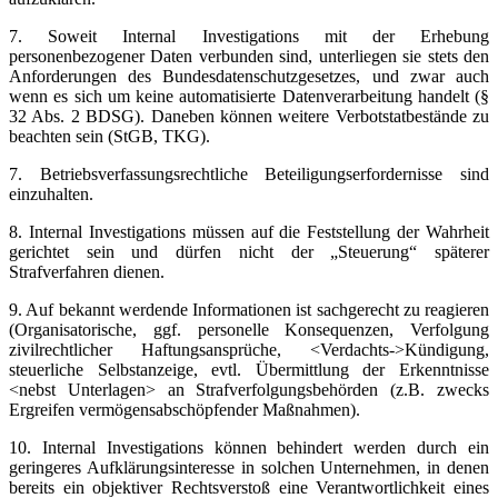
7. Soweit Internal Investigations mit der Erhebung
personenbezogener Daten verbunden sind, unterliegen sie stets den
Anforderungen des Bundesdatenschutzgesetzes, und zwar auch
wenn es sich um keine automatisierte Datenverarbeitung handelt (§
32 Abs. 2 BDSG). Daneben können weitere Verbotstatbestände zu
beachten sein (StGB, TKG).
7. Betriebsverfassungsrechtliche Beteiligungserfordernisse sind
einzuhalten.
8. Internal Investigations müssen auf die Feststellung der Wahrheit
gerichtet sein und dürfen nicht der „Steuerung“ späterer
Strafverfahren dienen.
9. Auf bekannt werdende Informationen ist sachgerecht zu reagieren
(Organisatorische, ggf. personelle Konsequenzen, Verfolgung
zivilrechtlicher Haftungsansprüche, <Verdachts->Kündigung,
steuerliche Selbstanzeige, evtl. Übermittlung der Erkenntnisse
<nebst Unterlagen> an Strafverfolgungsbehörden (z.B. zwecks
Ergreifen vermögensabschöpfender Maßnahmen).
10. Internal Investigations können behindert werden durch ein
geringeres Aufklärungsinteresse in solchen Unternehmen, in denen
bereits ein objektiver Rechtsverstoß eine Verantwortlichkeit eines