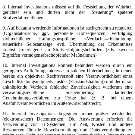
8. Internal Investigations müssen auf die Feststellung der Wahrheit
gerichtet sein und dürfen nicht der „Steuerung“ späterer
Strafverfahren dienen.
9. Auf bekannt werdende Informationen ist sachgerecht zu reagieren
(Organisatorische, ggf. personelle Konsequenzen, Verfolgung
zivilrechtlicher Haftungsansprüche, <Verdachts->Kündigung,
steuerliche Selbstanzeige, evtl. Übermittlung der Erkenntnisse
<nebst Unterlagen> an Strafverfolgungsbehörden (z.B. zwecks
Ergreifen vermögensabschöpfender Maßnahmen).
10. Internal Investigations können behindert werden durch ein
geringeres Aufklärungsinteresse in solchen Unternehmen, in denen
bereits ein objektiver Rechtsverstoß eine Verantwortlichkeit eines
Geschäftsleitungsmitglieds auslöst (Einstandshaftung) und der daran
anknüpfende Verdacht fehlender Zuverlässigkeit wiederum eine
verwaltungsrechtliche Suspendierung laufender
Genehmigungsverfahren zur Folge hat (z. B. bei einem
Ausfuhrverantwortlichen im Außenwirtschaftsrecht).
11. Internal Investigations begegnen immer größer werdenden
(elektronischen) Datenmengen. Die Auswertung erfordert die
Verwendung von IT-Systemen, um Zeit, Kosten und andere
Ressourcen für die Beweisermittlung und Datenverarbeitung zu