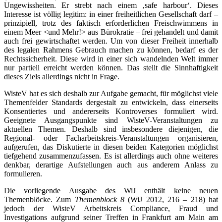
Ungewissheiten. Er strebt nach einem ‚safe harbour‘. Dieses
Interesse ist völlig legitim: in einer freiheitlichen Gesellschaft darf –
prinzipiell, trotz des faktisch erforderlichen Freischwimmens in
einem Meer <und Mehr!> aus Bürokratie – frei gehandelt und damit
auch frei gewirtschaftet werden. Um von dieser Freiheit innerhalb
des legalen Rahmens Gebrauch machen zu können, bedarf es der
Rechtssicherheit. Diese wird in einer sich wandelnden Welt immer
nur partiell erreicht werden können. Das stellt die Sinnhaftigkeit
dieses Ziels allerdings nicht in Frage.
WisteV hat es sich deshalb zur Aufgabe gemacht, für möglichst viele
Themenfelder Standards dergestalt zu entwickeln, dass einerseits
Konsentiertes und andererseits Kontroverses formuliert wird.
Geeignete Ausgangspunkte sind WisteV-Veranstaltungen zu
aktuellen Themen. Deshalb sind insbesondere diejenigen, die
Regional- oder Facharbeitskreis-Veranstaltungen organisieren,
aufgerufen, das Diskutierte in diesen beiden Kategorien möglichst
tiefgehend zusammenzufassen. Es ist allerdings auch ohne weiteres
denkbar, derartige Aufstellungen auch aus anderem Anlass zu
formulieren.
Die vorliegende Ausgabe des WiJ enthält keine neuen
Themenblöcke. Zum
Themenblock 8
(WiJ 2012, 216 – 218) hat
jedoch der WisteV Arbeitskreis Compliance, Fraud und
Investigations aufgrund seiner Treffen in Frankfurt am Main am