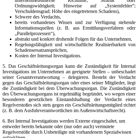
unternehmensinterne Richtlinie; Straftat oder
Ordnungswidrigkeit; Hinweise auf „Systemfehler“;
Verschuldensgrad; Höhe des eingetretenen Schadens),
Schwere des Verdachts,
bereits vorhandenes Wissen und zur Verfügung stehende
Informationsquellen (z. B. aus Ermittlungsverfahren oder
„Parallelprozessen“),
abstrakt und konkret drohende Folgen für das Unternehmen,
Regelungsfähigkeit und wirtschaftliche Realisierbarkeit von
Schadensersatzansprüchen,
Kosten der Internal Investigations.
5. Das Geschäftsleitungsorgan kann die Zuständigkeit für Internal
Investigations im Unternehmen an geeignete Stellen – unbeschadet
seiner Gesamtverantwortung – delegieren. Besteht der Verdacht
gegen das Geschäftsleitungsorgan oder eines seiner Mitglieder, liegt
die Zuständigkeit bei dem Überwachungsorgan. Die Zuständigkeit
des Überwachungsorgans ist regelmäßig begründet, wo wegen einer
besonderen gesetzlichen Einstandshaftung der Verdacht eines
Regelverstoßes sich stets gegen ein Geschäftsleitungsmitglied richtet
(z. B. dem Ausfuhrverantwortlichen im Außenwirtschaftsrecht).
6. Bei Internal Investigations werden Externe eingeschaltet, um
entweder bereits bekannte oder (nur oder auch) vermutete
Regelverstöße durch Unbeteiligte mit vorhandenem Spezialwissen
aufzuklären.