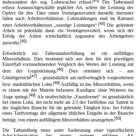
[43]
insbesondere der sog. Lohnwucher erfasst.
Der Tatbestand
erfasst Austauschgeschäfte jeglicher Art, sofern die Leistung des
Opfers für den Täter einen Vermögensvorteil darstellt; hierunter
fallen auch Arbeitsverhältnisse. Lohnzahlungen sind im Rahmen
[44]
eines Arbeitsverhältnisses „sonstige Leistungen“.
Die geleistete
Arbeit ist jedenfalls dann ein Vermögensvorteil, wenn sich der
Erfolg der Arbeit wirtschaftlich zugunsten des Arbeitgebers
[45]
auswirkt.
Erforderlich zur Tatbestandserfüllung ist ein auffälliges
Missverhältnis. Dies bestimmt sich aus dem für den jeweiligen
Einzelfall vorzunehmenden Vergleich des Wertes der Leistung mit
[46]
dem der Gegenleistung.
Dies orientiert sich – aus
[47]
Gläubigersicht
– grundsätzlich am tarifvertraglich vorgesehenen
[48]
bzw. marktüblichen Lohn.
Auffällig ist das Missverhältnis, wenn
es einem mit der Materie befassten Kundigen ohne Weiteres ins
[49]
Auge springt.
Als strafrechtliche „Faustformel“ ist grundsätzlich
bei einem Lohn, der nicht mehr als 2/3 des Tariflohns zur Tatzeit in
der fraglichen Branche für die geleistete Tätigkeit bzw. bei Fehlen
eines Tarifvertrags des allgemein üblichen Entgelts in der Branche
[50]
beträgt, von einem auffälligem Missverhältnis auszugehen.
Die Tathandlung muss unter Ausbeutung einer (spezifischen)
Schwächesituation bei einem anderen erfolgen. Als