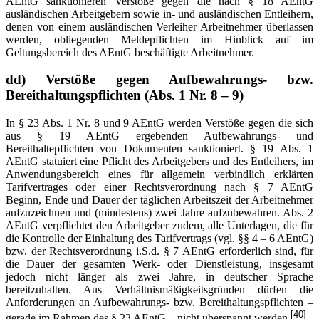
AEntG sanktionieren Verstöße gegen die nach § 18 AEntG
ausländischen Arbeitgebern sowie in- und ausländischen Entleihern,
denen von einem ausländischen Verleiher Arbeitnehmer überlassen
werden, obliegenden Meldepflichten im Hinblick auf im
Geltungsbereich des AEntG beschäftigte Arbeitnehmer.
dd) Verstöße gegen Aufbewahrungs- bzw.
Bereithaltungspflichten (Abs. 1 Nr. 8 – 9)
In § 23 Abs. 1 Nr. 8 und 9 AEntG werden Verstöße gegen die sich
aus § 19 AEntG ergebenden Aufbewahrungs- und
Bereithaltepflichten von Dokumenten sanktioniert. § 19 Abs. 1
AEntG statuiert eine Pflicht des Arbeitgebers und des Entleihers, im
Anwendungsbereich eines für allgemein verbindlich erklärten
Tarifvertrages oder einer Rechtsverordnung nach § 7 AEntG
Beginn, Ende und Dauer der täglichen Arbeitszeit der Arbeitnehmer
aufzuzeichnen und (mindestens) zwei Jahre aufzubewahren. Abs. 2
AEntG verpflichtet den Arbeitgeber zudem, alle Unterlagen, die für
die Kontrolle der Einhaltung des Tarifvertrags (vgl. §§ 4 – 6 AEntG)
bzw. der Rechtsverordnung i.S.d. § 7 AEntG erforderlich sind, für
die Dauer der gesamten Werk- oder Dienstleistung, insgesamt
jedoch nicht länger als zwei Jahre, in deutscher Sprache
bereitzuhalten. Aus Verhältnismäßigkeitsgründen dürfen die
Anforderungen an Aufbewahrungs- bzw. Bereithaltungspflichten –
[40]
gerade im Rahmen des § 23 AEntG – nicht überspannt werden.