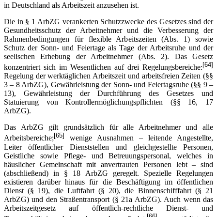
in Deutschland als Arbeitszeit anzusehen ist.
Die in § 1 ArbZG verankerten Schutzzwecke des Gesetzes sind der
Gesundheitsschutz der Arbeitnehmer und die Verbesserung der
Rahmenbedingungen für flexible Arbeitszeiten (Abs. 1) sowie
Schutz der Sonn- und Feiertage als Tage der Arbeitsruhe und der
seelischen Erhebung der Arbeitnehmer (Abs. 2). Das Gesetz
[64]
konzentriert sich im Wesentlichen auf drei Regelungsbereiche:
Regelung der werktäglichen Arbeitszeit und arbeitsfreien Zeiten (§§
3 – 8 ArbZG), Gewährleistung der Sonn- und Feiertagsruhe (§§ 9 –
13), Gewährleistung der Durchführung des Gesetzes und
Statuierung von Kontrollermöglichungspflichten (§§ 16, 17
ArbZG).
Das ArbZG gilt grundsätzlich für alle Arbeitnehmer und alle
[65]
Arbeitsbereiche;
wenige Ausnahmen – leitende Angestellte,
Leiter öffentlicher Dienststellen und gleichgestellte Personen,
Geistliche sowie Pflege- und Betreuungspersonal, welches in
häuslicher Gemeinschaft mit anvertrauten Personen lebt – sind
(abschließend) in § 18 ArbZG geregelt. Spezielle Regelungen
existieren darüber hinaus für die Beschäftigung im öffentlichen
Dienst (§ 19), die Luftfahrt (§ 20), die Binnenschifffahrt (§ 21
ArbZG) und den Straßentransport (§ 21a ArbZG). Auch wenn das
Arbeitszeitgesetz auf öffentlich-rechtliche Dienst- und
[66]