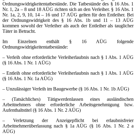
Ordnungswidrigkeiten­tatbestände. Die Tatbestände des § 16 Abs. 1
Nr. 1, 2a – 8 und 18 AÜG richten sich an den Verleiher. § 16 Abs. 1
Nr. 1a, 2, 9, 10, 14 – 16 und 17 AÜG gelten für den Entleiher. Bei
der Ordnungswidrigkeit des § 16 Abs. 1b und 11 – 13 AÜG
kommen sowohl der Verleiher als auch der Entleiher als tauglicher
Täter in Betracht.
Im Einzelnen enthält § 16 AÜG folgende
Ordnungswidrigkeitentatbestände:
– Verleih ohne erforderliche Verleiherlaubnis nach § 1 Abs. 1 AÜG
(§ 16 Abs. 1 Nr. 1 AÜG)
– Entleih ohne erforderliche Verleiherlaubnis nach § 1 Abs. 1 AÜG
(§ 16 Abs. 1 Nr. 1a AÜG)
– Unzulässiger Verleih im Baugewerbe (§ 16 Abs. 1 Nr. 1b AÜG)
– (Tatsächliches) Tätigwerdenlassen eines ausländischen
Arbeitnehmers ohne erforderliche Arbeitsgenehmigung bzw.
Aufenthaltstitel (§ 16 Abs. 1 Nr. 2 AÜG)
– Verletzung der Anzeigepflicht bei erlaubnisfreier
Arbeitnehmerüberlassung nach § 1a AÜG (§ 16 Abs. 1 Nr. 2 a
AÜG)