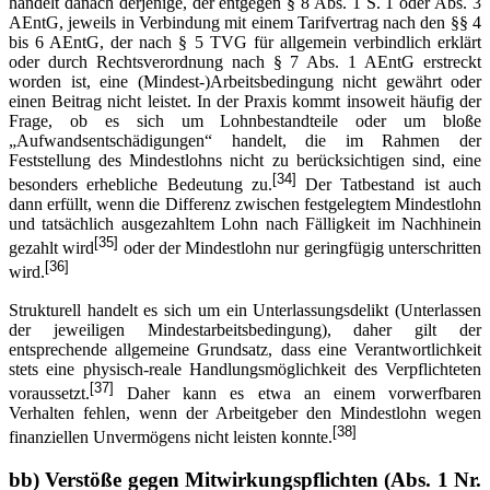
handelt danach derjenige, der entgegen § 8 Abs. 1 S. 1 oder Abs. 3
AEntG, jeweils in Verbindung mit einem Tarifvertrag nach den §§ 4
bis 6 AEntG, der nach § 5 TVG für allgemein verbindlich erklärt
oder durch Rechtsverordnung nach § 7 Abs. 1 AEntG erstreckt
worden ist, eine (Mindest-)Arbeitsbedingung nicht gewährt oder
einen Beitrag nicht leistet. In der Praxis kommt insoweit häufig der
Frage, ob es sich um Lohnbestandteile oder um bloße
„Aufwandsentschädigungen“ handelt, die im Rahmen der
Feststellung des Mindestlohns nicht zu berücksichtigen sind, eine
[34]
besonders erhebliche Bedeutung zu.
Der Tatbestand ist auch
dann erfüllt, wenn die Differenz zwischen festgelegtem Mindestlohn
und tatsächlich ausgezahltem Lohn nach Fälligkeit im Nachhinein
[35]
gezahlt wird
oder der Mindestlohn nur geringfügig unterschritten
[36]
wird.
Strukturell handelt es sich um ein Unterlassungsdelikt (Unterlassen
der jeweiligen Mindestarbeitsbedingung), daher gilt der
entsprechende allgemeine Grundsatz, dass eine Verantwortlichkeit
stets eine physisch-reale Handlungsmöglichkeit des Verpflichteten
[37]
voraussetzt.
Daher kann es etwa an einem vorwerfbaren
Verhalten fehlen, wenn der Arbeitgeber den Mindestlohn wegen
[38]
finanziellen Unvermögens nicht leisten konnte.
bb) Verstöße gegen Mitwirkungspflichten (Abs. 1 Nr.