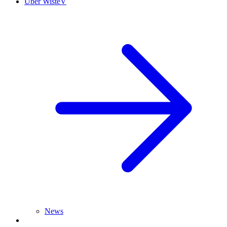
Über WisteV
News