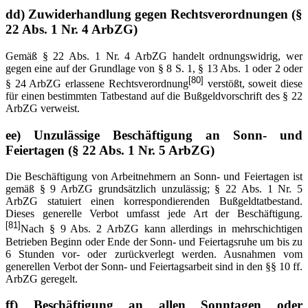
dd) Zuwiderhandlung gegen Rechtsverordnungen (§
22 Abs. 1 Nr. 4 ArbZG)
Gemäß § 22 Abs. 1 Nr. 4 ArbZG handelt ordnungswidrig, wer
gegen eine auf der Grundlage von § 8 S. 1, § 13 Abs. 1 oder 2 oder
[80]
§ 24 ArbZG erlassene Rechtsverordnung
verstößt, soweit diese
für einen bestimmten Tatbestand auf die Bußgeldvorschrift des § 22
ArbZG verweist.
ee) Unzulässige Beschäftigung an Sonn- und
Feiertagen (§ 22 Abs. 1 Nr. 5 ArbZG)
Die Beschäftigung von Arbeitnehmern an Sonn- und Feiertagen ist
gemäß § 9 ArbZG grundsätzlich unzulässig; § 22 Abs. 1 Nr. 5
ArbZG statuiert einen korrespondierenden Bußgeldtatbestand.
Dieses generelle Verbot umfasst jede Art der Beschäftigung.
[81]
Nach § 9 Abs. 2 ArbZG kann allerdings in mehrschichtigen
Betrieben Beginn oder Ende der Sonn- und Feiertagsruhe um bis zu
6 Stunden vor- oder zurückverlegt werden. Ausnahmen vom
generellen Verbot der Sonn- und Feiertagsarbeit sind in den §§ 10 ff.
ArbZG geregelt.
ff) Beschäftigung an allen Sonntagen oder