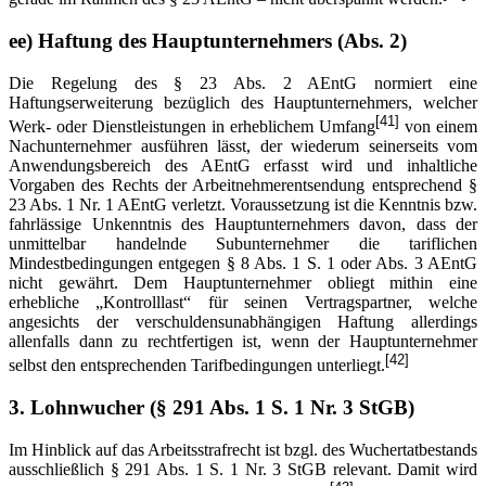
ee) Haftung des Hauptunternehmers (Abs. 2)
Die Regelung des § 23 Abs. 2 AEntG normiert eine
Haftungserweiterung bezüglich des Hauptunternehmers, welcher
[41]
Werk- oder Dienstleistungen in erheblichem Umfang
von einem
Nachunternehmer ausführen lässt, der wiederum seinerseits vom
Anwendungsbereich des AEntG erfasst wird und inhaltliche
Vorgaben des Rechts der Arbeitnehmerentsendung entsprechend §
23 Abs. 1 Nr. 1 AEntG verletzt. Voraussetzung ist die Kenntnis bzw.
fahrlässige Unkenntnis des Hauptunternehmers davon, dass der
unmittelbar handelnde Subunternehmer die tariflichen
Mindestbedingungen entgegen § 8 Abs. 1 S. 1 oder Abs. 3 AEntG
nicht gewährt. Dem Hauptunternehmer obliegt mithin eine
erhebliche „Kontrolllast“ für seinen Vertragspartner, welche
angesichts der verschuldensunabhängigen Haftung allerdings
allenfalls dann zu rechtfertigen ist, wenn der Hauptunternehmer
[42]
selbst den entsprechenden Tarifbedingungen unterliegt.
3.
Lohnwucher (§ 291 Abs. 1 S. 1 Nr. 3 StGB)
Im Hinblick auf das Arbeitsstrafrecht ist bzgl. des Wuchertatbestands
ausschließlich § 291 Abs. 1 S. 1 Nr. 3 StGB relevant. Damit wird