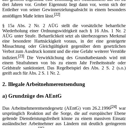
drei Jahren vor. Grober Eigennutz liegt dann vor, wenn sich der
Entleiher von seiner Gewinnerzielungsabsicht in einem besonders
[22]
anstößigen Maße leiten lässt.
§ 15a Abs. 2 Nr. 2 AÜG stellt die vorsätzliche beharrliche
Wiederholung einer Ordnungswidrigkeit nach § 16 Abs. 1 Nr. 2
AÜG unter Strafe. Beharrlichkeit setzt als täterbezogenes Merkmal
eine besondere Hartnäckigkeit voraus, in der eine gesteigerte
Missachtung oder Gleichgültigkeit gegenüber dem gesetzlichen
Verbot zum Ausdruck kommt und die eine Gefahr weiterer Verstöße
[23]
indiziert.
Die Verwirklichung des Grundtatbestands wird mit
einem Strafrahmen von bis zu einem Jahr Freiheitsstrafe oder
Geldstrafe sanktioniert. Das Regelbeispiel des Abs. 2 S. 2 (s.o.)
greift auch für Abs. 2 S. 1 Nr. 2.
2.
Illegale Arbeitnehmerentsendung
a)
Grundzüge des AEntG
[24]
Das Arbeitnehmerentsendegesetz (AEntG) vom 26.2.1996
war
ursprünglich Reaktion auf die Sorge, die auf europäischer Ebene
geltende Dienstleistungsfreiheit könne zu einem massiven Einsatz
ausländischer Arbeitnehmer aus Ländern mit deutlich geringerem