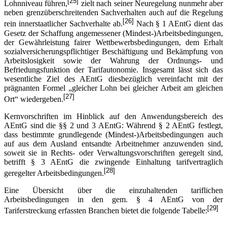
[25]
Lohnniveau führen,
zielt nach seiner Neuregelung nunmehr aber
neben grenzüberschreitenden Sachverhalten auch auf die Regelung
[26]
rein innerstaatlicher Sachverhalte ab.
Nach § 1 AEntG dient das
Gesetz der Schaffung angemessener (Mindest-)Arbeitsbedingungen,
der Gewährleistung fairer Wettbewerbsbedingungen, dem Erhalt
sozialversicherungspflichtiger Beschäftigung und Bekämpfung von
Arbeitslosigkeit sowie der Wahrung der Ordnungs- und
Befriedungsfunktion der Tarifautonomie. Insgesamt lässt sich das
wesentliche Ziel des AEntG diesbezüglich vereinfacht mit der
prägnanten Formel „gleicher Lohn bei gleicher Arbeit am gleichen
[27]
Ort“ wiedergeben.
Kernvorschriften im Hinblick auf den Anwendungsbereich des
AEntG sind die §§ 2 und 3 AEntG: Während § 2 AEntG festlegt,
dass bestimmte grundlegende (Mindest-)Arbeitsbedingungen auch
auf aus dem Ausland entsandte Arbeitnehmer anzuwenden sind,
soweit sie in Rechts- oder Verwaltungsvorschriften geregelt sind,
betrifft § 3 AEntG die zwingende Einhaltung tarifvertraglich
[28]
geregelter Arbeitsbedingungen.
Eine Übersicht über die einzuhaltenden tariflichen
Arbeitsbedingungen in den gem. § 4 AEntG von der
[29]
Tariferstreckung erfassten Branchen bietet die folgende Tabelle: