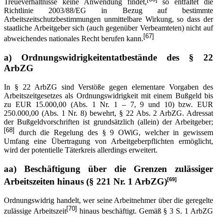
Treueverhältnisse keine Anwendung findet,
so entfaltet die
Richtlinie 2003/88/EG in Bezug auf bestimmte
Arbeitszeitschutzbestimmungen unmittelbare Wirkung, so dass der
staatliche Arbeitgeber sich (auch gegenüber Verbeamteten) nicht auf
[67]
abweichendes nationales Recht berufen kann.
a)
Ordnungswidrigkeitentatbestände des § 22
ArbZG
In § 22 ArbZG sind Verstöße gegen elementare Vorgaben des
Arbeitszeitgesetzes als Ordnungswidrigkeit mit einem Bußgeld bis
zu EUR 15.000,00 (Abs. 1 Nr. 1 – 7, 9 und 10) bzw. EUR
250.000,00 (Abs. 1 Nr. 8) bewehrt, § 22 Abs. 2 ArbZG. Adressat
der Bußgeldvorschriften ist grundsätzlich (allein) der Arbeitgeber;
[68]
durch die Regelung des § 9 OWiG, welcher in gewissem
Umfang eine Übertragung von Arbeitgeberpflichten ermöglicht,
wird der potentielle Täterkreis allerdings erweitert.
aa) Beschäftigung über die Grenzen zulässiger
[69]
Arbeitszeiten hinaus (§ 221 Nr. 1 ArbZG)
Ordnungswidrig handelt, wer seine Arbeitnehmer über die geregelte
[70]
zulässige Arbeitszeit
hinaus beschäftigt. Gemäß § 3 S. 1 ArbZG