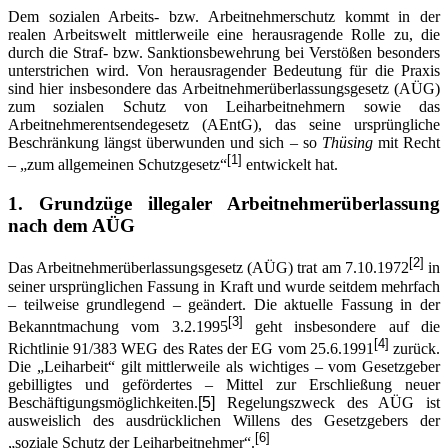
Dem sozialen Arbeits- bzw. Arbeitnehmerschutz kommt in der
realen Arbeitswelt mittlerweile eine herausragende Rolle zu, die
durch die Straf- bzw. Sanktionsbewehrung bei Verstößen besonders
unterstrichen wird. Von herausragender Bedeutung für die Praxis
sind hier insbesondere das Arbeitnehmerüberlassungsgesetz (AÜG)
zum sozialen Schutz von Leiharbeitnehmern sowie das
Arbeitnehmerentsendegesetz (AEntG), das seine ursprüngliche
Beschränkung längst überwunden und sich – so
Thüsing
mit Recht
[1]
– „zum allgemeinen Schutzgesetz“
entwickelt hat.
1.
Grundzüge illegaler Arbeitnehmerüberlassung
nach dem AÜG
[2]
Das Arbeitnehmerüberlassungsgesetz (AÜG) trat am 7.10.1972
in
seiner ursprünglichen Fassung in Kraft und wurde seitdem mehrfach
– teilweise grundlegend – geändert. Die aktuelle Fassung in der
[3]
Bekanntmachung vom 3.2.1995
geht insbesondere auf die
[4]
Richtlinie 91/383 WEG des Rates der EG vom 25.6.1991
zurück.
Die „Leiharbeit“ gilt mittlerweile als wichtiges – vom Gesetzgeber
gebilligtes und gefördertes – Mittel zur Erschließung neuer
Beschäftigungsmöglichkeiten.
[5]
Regelungszweck des AÜG ist
ausweislich des ausdrücklichen Willens des Gesetzgebers der
[6]
„soziale Schutz der Leiharbeitnehmer“.