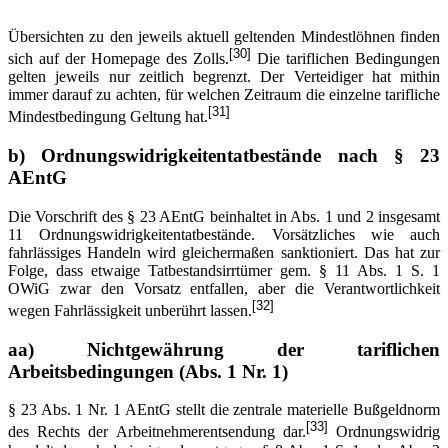
Übersichten zu den jeweils aktuell geltenden Mindestlöhnen finden
[30]
sich auf der Homepage des Zolls.
Die tariflichen Bedingungen
gelten jeweils nur zeitlich begrenzt. Der Verteidiger hat mithin
immer darauf zu achten, für welchen Zeitraum die einzelne tarifliche
[31]
Mindestbedingung Geltung hat.
b)
Ordnungswidrigkeitentatbestände nach § 23
AEntG
Die Vorschrift des § 23 AEntG beinhaltet in Abs. 1 und 2 insgesamt
11 Ordnungswidrigkeitentatbestände. Vorsätzliches wie auch
fahrlässiges Handeln wird gleichermaßen sanktioniert. Das hat zur
Folge, dass etwaige Tatbestandsirrtümer gem. § 11 Abs. 1 S. 1
OWiG zwar den Vorsatz entfallen, aber die Verantwortlichkeit
[32]
wegen Fahrlässigkeit unberührt lassen.
aa) Nichtgewährung der tariflichen
Arbeitsbedingungen (Abs. 1 Nr. 1)
§ 23 Abs. 1 Nr. 1 AEntG stellt die zentrale materielle Bußgeldnorm
[33]
des Rechts der Arbeitnehmerentsendung dar.
Ordnungswidrig