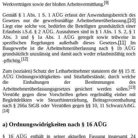
[9]
Werkverträgen sowie der bloßen Arbeitsvermittlung.
Gemäß § 1 Abs. 1 S. 1 AÜG erfasst der Anwendungsbereich des
Gesetzes nur die gewerbsmäßige Arbeitnehmerüberlassung.
[10]
Liegt eine solche vor, bedürfen die Beteiligten grundsätzlich einer
Erlaubnis i.S.d. § 2 AÜG. Ausnahmen sind in § 1 Abs. 1 S. 2, § 1
Abs. 3 und § 1a Abs. 1 AÜG geregelt sowie teilweise in
spezifischen Regelungen außerhalb dieses Gesetzes.
[11]
Im
Baugewerbe ist die Arbeitnehmerüberlassung nach § 1b AÜG
grundsätzlich unzulässig und damit auch weder erlaubnisfähig noch
[12]
-pflichtig.
Zum (sozialen) Schutz der Leiharbeitnehmer statuieren die §§ 15 ff.
AÜG Ordnungswidrigkeiten- und Straftatbestände, durch welche
die Einhaltungen der Bestimmungen des
[13]
Arbeitnehmerüberlassungsgesetzes gesichert werden sollen.
Verstöße gegen diese Vorschriften gehen regelmäßig einher mit
Begleitdelikten wie Steuerhinterziehung, Beitragsvorenthaltung
nach § 266a StGB oder Verstößen gegen §§ 10, 11 SchwarzArbG.
[14]
a)
Ordnungswidrigkeiten nach § 16 AÜG
§ 16 AÜG enthält in seiner aktuellen Fassung insgesamt 24