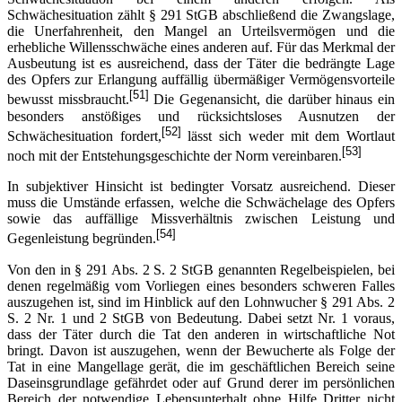
Schwächesituation zählt § 291 StGB abschließend die Zwangslage,
die Unerfahrenheit, den Mangel an Urteilsvermögen und die
erhebliche Willensschwäche eines anderen auf. Für das Merkmal der
Ausbeutung ist es ausreichend, dass der Täter die bedrängte Lage
des Opfers zur Erlangung auffällig übermäßiger Vermögensvorteile
[51]
bewusst missbraucht.
Die Gegenansicht, die darüber hinaus ein
besonders anstößiges und rücksichtsloses Ausnutzen der
[52]
Schwächesituation fordert,
lässt sich weder mit dem Wortlaut
[53]
noch mit der Entstehungsgeschichte der Norm vereinbaren.
In subjektiver Hinsicht ist bedingter Vorsatz ausreichend. Dieser
muss die Umstände erfassen, welche die Schwächelage des Opfers
sowie das auffällige Missverhältnis zwischen Leistung und
[54]
Gegenleistung begründen.
Von den in § 291 Abs. 2 S. 2 StGB genannten Regelbeispielen, bei
denen regelmäßig vom Vorliegen eines besonders schweren Falles
auszugehen ist, sind im Hinblick auf den Lohnwucher § 291 Abs. 2
S. 2 Nr. 1 und 2 StGB von Bedeutung. Dabei setzt Nr. 1 voraus,
dass der Täter durch die Tat den anderen in wirtschaftliche Not
bringt. Davon ist auszugehen, wenn der Bewucherte als Folge der
Tat in eine Mangellage gerät, die im geschäftlichen Bereich seine
Daseinsgrundlage gefährdet oder auf Grund derer im persönlichen
Bereich der notwendige Lebensunterhalt ohne Hilfe Dritter nicht