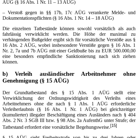
AÜG (§ 16 Abs. 1 Nr. 11 – 13 AÜG)
– Verstoß gegen in §§ 17b, 17c AÜG verankerte Melde- und
Dokumentationspflichten (§ 16 Abs. 1 Nr. 14 – 18 AÜG)
Die einzelnen Tatbestände können sowohl vorsätzlich als auch
fahrlässig verwirklicht werden. Die Höhe der maximal zu
verhängenden Bußgelder ergibt sich für vorsätzliche Verstöße aus §
16 Abs. 2 AÜG, wobei insbesondere Verstöße gegen § 16 Abs. 1
Nr. 2, 7a und 7b AÜG mit einer Geldbuße bis zu EUR 500.000,00
eine besonders empfindliche Sanktionierung nach sich ziehen
können.
b)
Verleih ausländischer Arbeitnehmer ohne
Genehmigung (§ 15 AÜG)
Der Grundtatbestand des § 15 Abs. 1 AÜG stellt eine
Verwirklichung der Ordnungswidrigkeit des Verleihs eines
Arbeitnehmers ohne die nach § 1 Abs. 1 AÜG erforderliche
Verleiherlaubnis (§ 16 Abs. 1 Nr. 1 AÜG) bei gleichzeitiger
(kumulierter) illegaler Beschäftigung eines Ausländers nach § 404
Abs. 2 Nr. 3 SGB III bzw. § 98 Abs. 2a AufenthG unter Strafe; der
[15]
Tatbestand erfordert eine vorsätzliche Begehungsweise.
§ 15 AÜG sieht Freiheitsstrafe von bis zu drei Jahren oder