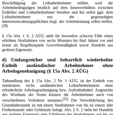
Beschäftigung der Leiharbeitnehmer erfährt, weil die
Arbeitsbedingungen letztlich auf dem Innenverhältnis zwischen
Entleiher und Leiharbeitnehmer beruhen und ihn selbst ggü. dem
Leiharbeitnehmer nur die gegenseitigen
Interessenwahrungspflichten bzgl. der Arbeitsleistung selbst treffen.
[20]
§ 15a Abs. 1 S. 2 AÜG sieht für besonders schwere Fälle einen
erhöhten Strafrahmen von sechs Monaten bis fünf Jahren vor und
nennt als Regelbeispiele Gewerbsmäßigkeit sowie Handeln aus
grobem Eigennutz.
d)
Umfangreicher und beharrlich wiederholter
Entleih ausländischer Arbeitnehmer ohne
Arbeitsgenehmigung (§ 15a Abs. 2 AÜG)
Tathandlung des § 15a Abs. 2 Nr. 1 AÜG ist der Entleih von
mindestens sechs ausländischen Leiharbeitnehmern ohne
erforderliche Arbeitsgenehmigung bzw. Aufenthaltstitel. Angesichts
des Wortlauts der Norm können die Arbeitnehmer auch von
[21]
verschiedenen Verleihern stammen.
Die Verwirklichung des
Grundtatbestands ist mit einem Strafrahmen von bis zu einem Jahr
Freiheitsstrafe oder Geldstrafe belegt. Abs. 2 S. 2 sieht bei Handeln
aus grobem Eigennutz eine Erhöhung des Strafrahmens auf bis zu