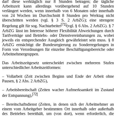
darf diese werktäglich nur 8 Stunden betragen; die tägliche
Arbeitszeit kann allerdings vorübergehend auf 10 Stunden
verlängert werden, wenn innerhalb von 6 Monaten oder innerhalb
von 24 Wochen im Durchschnitt 8 Stunden pro Werktag nicht
überschritten werden (vgl. § 3 S. 2 ArbZG); eine strengere
[71]
Regelung gilt für sog. Nachtarbeiter
(vgl. § 6 Abs. 2 ArbZG). § 7
ArbZG lässt im Interesse höherer Flexibilität Abweichungen durch
Tarifverträge und Betriebs- oder Dienstvereinbarungen zu, wobei
jeweils ein entsprechender Ausgleich gewährleistet sein muss. § 8
ArbZG ermächtigt die Bundesregierung zu Sonderregelungen in
Form von Verordnungen für einzelne Beschäftigungsbereiche oder
Arbeitnehmergruppen.
Das Arbeitszeitgesetz unterscheidet zwischen mehreren Stufen
unterschiedlicher Arbeitszeitformen:
– Vollarbeit (Zeit zwischen Beginn und Ende der Arbeit ohne
Pausen, § 2 Abs. 2 ArbZG),
– Arbeitsbereitschaft (Zeiten wacher Aufmerksamkeit im Zustand
[72]
der Entspannung),
– Bereitschaftsdienst (Zeiten, in denen sich der Arbeitnehmer an
einem vom Arbeitgeber bestimmten Ort innerhalb oder außerhalb
des Betriebes bereit­hält, um (von dort), wenn erforderlich, die