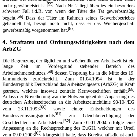
[55]
mehr gewährleistet ist.
Nach Nr. 2 liegt überdies ein besonders
schwerer Fall i.d.R. vor, wenn der Täter die Tat gewerbsmäßig
[56]
begeht.
Dass der Täter im Rahmen seines Gewerbebetriebes
gehandelt hat, besagt noch nicht, dass er das Wuchergeschäft
[57]
gewerbsmäßig vorgenommen hat.
4.
Straftaten und Ordnungswidrigkeiten nach dem
ArbZG
Die Begrenzung der täglichen und wöchentlichen Arbeitszeit ist ein
lange Zeit im Vordergrund stehender Bereich des
[58]
Arbeitnehmerschutzes,
dessen Ursprung bis in die Mitte des 19.
Jahrhunderts zurückreicht. Zum 01.04.1994 ist in der
Bundesrepublik Deutschland das Arbeitszeitgesetz (ArbZG) in Kraft
[59]
getreten, welches insoweit zentrale Kernvorschriften enthält.
Anlass der Novellierung war die Notwendigkeit der Anpassung des
deutschen Arbeitszeitrechts an die Arbeitszeitrichtlinie 93/104/EG
[60]
vom 23.11.1993
sowie einige Entscheidungen des
[61]
Bundesverfassungsgerichts
zur Gleichberechtigung der
[62]
Geschlechter im Arbeitsleben.
Zum 01.01.2004 erfolgte eine
Anpassung an die Rechtsprechung des EuGH, welcher mit Urteil
[63]
vom 09.09.2003
klargestellt hatte, dass Bereitschaftsdienst auch