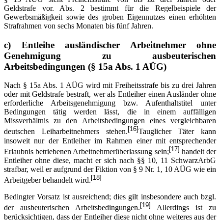
Geldstrafe vor. Abs. 2 bestimmt für die Regelbeispiele der
Gewerbsmäßigkeit sowie des groben Eigennutzes einen erhöhten
Strafrahmen von sechs Monaten bis fünf Jahren.
c)
Entleihe ausländischer Arbeitnehmer ohne
Genehmigung zu ausbeuterischen
Arbeitsbedingungen (§ 15a Abs. 1 AÜG)
Nach § 15a Abs. 1 AÜG wird mit Freiheitsstrafe bis zu drei Jahren
oder mit Geldstrafe bestraft, wer als Entleiher einen Ausländer ohne
erforderliche Arbeitsgenehmigung bzw. Aufenthaltstitel unter
Bedingungen tätig werden lässt, die in einem auffälligen
Missverhältnis zu den Arbeitsbedingungen eines vergleichbaren
[16]
deutschen Leiharbeitnehmers stehen.
Tauglicher Täter kann
insoweit nur der Entleiher im Rahmen einer mit entsprechender
[17]
Erlaubnis betriebenen Arbeitnehmerüberlassung sein;
handelt der
Entleiher ohne diese, macht er sich nach §§ 10, 11 SchwarzArbG
strafbar, weil er aufgrund der Fiktion von § 9 Nr. 1, 10 AÜG wie ein
[18]
Arbeitgeber behandelt wird.
Bedingter Vorsatz ist ausreichend; dies gilt insbesondere auch bzgl.
[19]
der ausbeuterischen Arbeitsbedingungen.
Allerdings ist zu
berücksichtigen, dass der Entleiher diese nicht ohne weiteres aus der