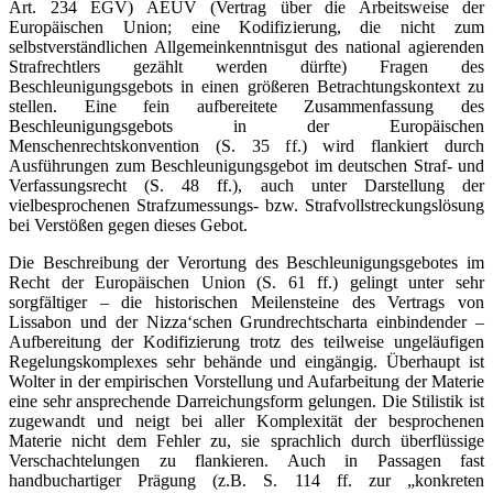
Art. 234 EGV) AEUV (Vertrag über die Arbeitsweise der
Europäischen Union; eine Kodifizierung, die nicht zum
selbstverständlichen Allgemeinkenntnisgut des national agierenden
Strafrechtlers gezählt werden dürfte) Fragen des
Beschleunigungsgebots in einen größeren Betrachtungskontext zu
stellen. Eine fein aufbereitete Zusammenfassung des
Beschleunigungsgebots in der Europäischen
Menschenrechtskonvention (S. 35 ff.) wird flankiert durch
Ausführungen zum Beschleunigungsgebot im deutschen Straf- und
Verfassungsrecht (S. 48 ff.), auch unter Darstellung der
vielbesprochenen Strafzumessungs- bzw. Strafvollstreckungslösung
bei Verstößen gegen dieses Gebot.
Die Beschreibung der Verortung des Beschleunigungsgebotes im
Recht der Europäischen Union (S. 61 ff.) gelingt unter sehr
sorgfältiger – die historischen Meilensteine des Vertrags von
Lissabon und der Nizza‘schen Grundrechtscharta einbindender –
Aufbereitung der Kodifizierung trotz des teilweise ungeläufigen
Regelungskomplexes sehr behände und eingängig. Überhaupt ist
Wolter in der empirischen Vorstellung und Aufarbeitung der Materie
eine sehr ansprechende Darreichungsform gelungen. Die Stilistik ist
zugewandt und neigt bei aller Komplexität der besprochenen
Materie nicht dem Fehler zu, sie sprachlich durch überflüssige
Verschachtelungen zu flankieren. Auch in Passagen fast
handbuchartiger Prägung (z.B. S. 114 ff. zur „konkreten