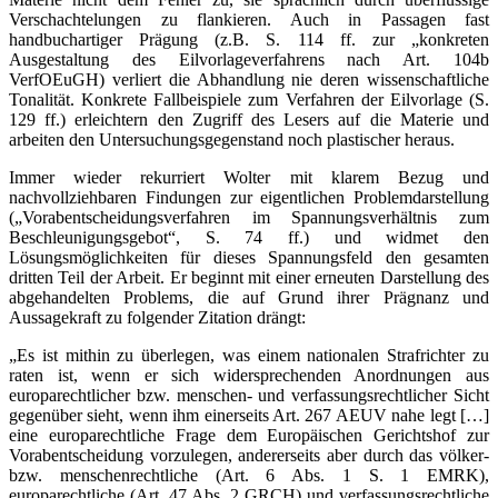
Verschachtelungen zu flankieren. Auch in Passagen fast
handbuchartiger Prägung (z.B. S. 114 ff. zur „konkreten
Ausgestaltung des Eilvorlageverfahrens nach Art. 104b
VerfOEuGH) verliert die Abhandlung nie deren wissenschaftliche
Tonalität. Konkrete Fallbeispiele zum Verfahren der Eilvorlage (S.
129 ff.) erleichtern den Zugriff des Lesers auf die Materie und
arbeiten den Untersuchungsgegenstand noch plastischer heraus.
Immer wieder rekurriert Wolter mit klarem Bezug und
nachvollziehbaren Findungen zur eigentlichen Problemdarstellung
(„Vorabentscheidungsverfahren im Spannungsverhältnis zum
Beschleunigungsgebot“, S. 74 ff.) und widmet den
Lösungsmöglichkeiten für dieses Spannungsfeld den gesamten
dritten Teil der Arbeit. Er beginnt mit einer erneuten Darstellung des
abgehandelten Problems, die auf Grund ihrer Prägnanz und
Aussagekraft zu folgender Zitation drängt:
„Es ist mithin zu überlegen, was einem nationalen Strafrichter zu
raten ist, wenn er sich widersprechenden Anordnungen aus
europarechtlicher bzw. menschen- und verfassungsrechtlicher Sicht
gegenüber sieht, wenn ihm einerseits Art. 267 AEUV nahe legt […]
eine europarechtliche Frage dem Europäischen Gerichtshof zur
Vorabentscheidung vorzulegen, andererseits aber durch das völker-
bzw. menschenrechtliche (Art. 6 Abs. 1 S. 1 EMRK),
europarechtliche (Art. 47 Abs. 2 GRCH) und verfassungsrechtliche