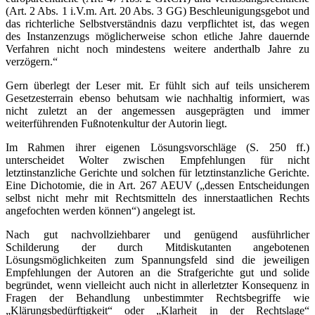
(Art. 2 Abs. 1 i.V.m. Art. 20 Abs. 3 GG) Beschleunigungsgebot und
das richterliche Selbstverständnis dazu verpflichtet ist, das wegen
des Instanzenzugs möglicherweise schon etliche Jahre dauernde
Verfahren nicht noch mindestens weitere anderthalb Jahre zu
verzögern.“
Gern überlegt der Leser mit. Er fühlt sich auf teils unsicherem
Gesetzesterrain ebenso behutsam wie nachhaltig informiert, was
nicht zuletzt an der angemessen ausgeprägten und immer
weiterführenden Fußnotenkultur der Autorin liegt.
Im Rahmen ihrer eigenen Lösungsvorschläge (S. 250 ff.)
unterscheidet Wolter zwischen Empfehlungen für nicht
letztinstanzliche Gerichte und solchen für letztinstanzliche Gerichte.
Eine Dichotomie, die in Art. 267 AEUV („dessen Entscheidungen
selbst nicht mehr mit Rechtsmitteln des innerstaatlichen Rechts
angefochten werden können“) angelegt ist.
Nach gut nachvollziehbarer und genügend ausführlicher
Schilderung der durch Mitdiskutanten angebotenen
Lösungsmöglichkeiten zum Spannungsfeld sind die jeweiligen
Empfehlungen der Autoren an die Strafgerichte gut und solide
begründet, wenn vielleicht auch nicht in allerletzter Konsequenz in
Fragen der Behandlung unbestimmter Rechtsbegriffe wie
„Klärungsbedürftigkeit“ oder „Klarheit in der Rechtslage“