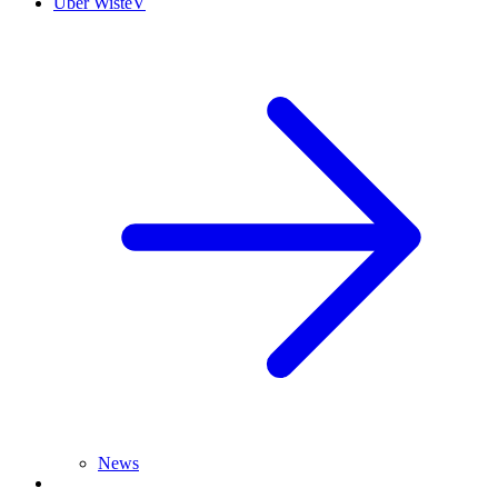
Über WisteV
News