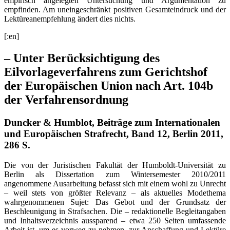
empirisch angelegten Untersuchung und Argumentation zu
empfinden. Am uneingeschränkt positiven Gesamteindruck und der
Lektüreanempfehlung ändert dies nichts.
[:en]
– Unter Berücksichtigung des
Eilvorlageverfahrens zum Gerichtshof
der Europäischen Union nach Art. 104b
der Verfahrensordnung
Duncker & Humblot, Beiträge zum Internationalen
und Europäischen Strafrecht, Band 12, Berlin 2011,
286 S.
Die von der Juristischen Fakultät der Humboldt-Universität zu
Berlin als Dissertation zum Wintersemester 2010/2011
angenommene Ausarbeitung befasst sich mit einem wohl zu Unrecht
– weil stets von größter Relevanz – als aktuelles Modethema
wahrgenommenen Sujet: Das Gebot und der Grundsatz der
Beschleunigung in Strafsachen. Die – redaktionelle Begleitangaben
und Inhaltsverzeichnis aussparend – etwa 250 Seiten umfassende
Arbeit ist, um es vorweg zu nehmen, zur Anschaffung und Lektüre