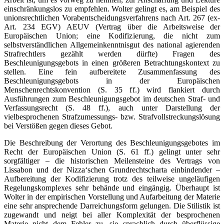
einschränkungslos zu empfehlen. Wolter gelingt es, am Beispiel des
unionsrechtlichen Vorabentscheidungsverfahrens nach Art. 267 (ex-
Art. 234 EGV) AEUV (Vertrag über die Arbeitsweise der
Europäischen Union; eine Kodifizierung, die nicht zum
selbstverständlichen Allgemeinkenntnisgut des national agierenden
Strafrechtlers gezählt werden dürfte) Fragen des
Beschleunigungsgebots in einen größeren Betrachtungskontext zu
stellen. Eine fein aufbereitete Zusammenfassung des
Beschleunigungsgebots in der Europäischen
Menschenrechtskonvention (S. 35 ff.) wird flankiert durch
Ausführungen zum Beschleunigungsgebot im deutschen Straf- und
Verfassungsrecht (S. 48 ff.), auch unter Darstellung der
vielbesprochenen Strafzumessungs- bzw. Strafvollstreckungslösung
bei Verstößen gegen dieses Gebot.
Die Beschreibung der Verortung des Beschleunigungsgebotes im
Recht der Europäischen Union (S. 61 ff.) gelingt unter sehr
sorgfältiger – die historischen Meilensteine des Vertrags von
Lissabon und der Nizza‘schen Grundrechtscharta einbindender –
Aufbereitung der Kodifizierung trotz des teilweise ungeläufigen
Regelungskomplexes sehr behände und eingängig. Überhaupt ist
Wolter in der empirischen Vorstellung und Aufarbeitung der Materie
eine sehr ansprechende Darreichungsform gelungen. Die Stilistik ist
zugewandt und neigt bei aller Komplexität der besprochenen
Materie nicht dem Fehler zu, sie sprachlich durch überflüssige