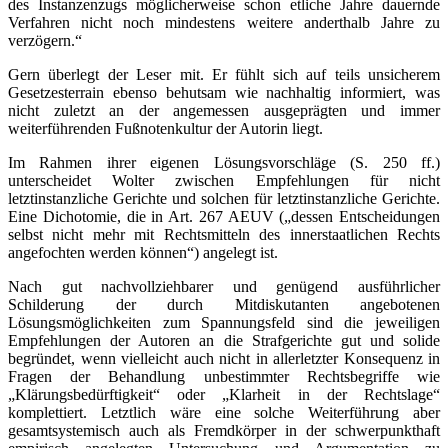
des Instanzenzugs möglicherweise schon etliche Jahre dauernde
Verfahren nicht noch mindestens weitere anderthalb Jahre zu
verzögern.“
Gern überlegt der Leser mit. Er fühlt sich auf teils unsicherem
Gesetzesterrain ebenso behutsam wie nachhaltig informiert, was
nicht zuletzt an der angemessen ausgeprägten und immer
weiterführenden Fußnotenkultur der Autorin liegt.
Im Rahmen ihrer eigenen Lösungsvorschläge (S. 250 ff.)
unterscheidet Wolter zwischen Empfehlungen für nicht
letztinstanzliche Gerichte und solchen für letztinstanzliche Gerichte.
Eine Dichotomie, die in Art. 267 AEUV („dessen Entscheidungen
selbst nicht mehr mit Rechtsmitteln des innerstaatlichen Rechts
angefochten werden können“) angelegt ist.
Nach gut nachvollziehbarer und genügend ausführlicher
Schilderung der durch Mitdiskutanten angebotenen
Lösungsmöglichkeiten zum Spannungsfeld sind die jeweiligen
Empfehlungen der Autoren an die Strafgerichte gut und solide
begründet, wenn vielleicht auch nicht in allerletzter Konsequenz in
Fragen der Behandlung unbestimmter Rechtsbegriffe wie
„Klärungsbedürftigkeit“ oder „Klarheit in der Rechtslage“
komplettiert. Letztlich wäre eine solche Weiterführung aber
gesamtsystemisch auch als Fremdkörper in der schwerpunkthaft