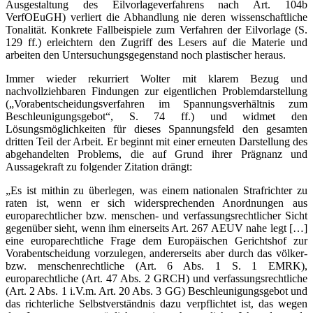
Ausgestaltung des Eilvorlageverfahrens nach Art. 104b
VerfOEuGH) verliert die Abhandlung nie deren wissenschaftliche
Tonalität. Konkrete Fallbeispiele zum Verfahren der Eilvorlage (S.
129 ff.) erleichtern den Zugriff des Lesers auf die Materie und
arbeiten den Untersuchungsgegenstand noch plastischer heraus.
Immer wieder rekurriert Wolter mit klarem Bezug und
nachvollziehbaren Findungen zur eigentlichen Problemdarstellung
(„Vorabentscheidungsverfahren im Spannungsverhältnis zum
Beschleunigungsgebot“, S. 74 ff.) und widmet den
Lösungsmöglichkeiten für dieses Spannungsfeld den gesamten
dritten Teil der Arbeit. Er beginnt mit einer erneuten Darstellung des
abgehandelten Problems, die auf Grund ihrer Prägnanz und
Aussagekraft zu folgender Zitation drängt:
„Es ist mithin zu überlegen, was einem nationalen Strafrichter zu
raten ist, wenn er sich widersprechenden Anordnungen aus
europarechtlicher bzw. menschen- und verfassungsrechtlicher Sicht
gegenüber sieht, wenn ihm einerseits Art. 267 AEUV nahe legt […]
eine europarechtliche Frage dem Europäischen Gerichtshof zur
Vorabentscheidung vorzulegen, andererseits aber durch das völker-
bzw. menschenrechtliche (Art. 6 Abs. 1 S. 1 EMRK),
europarechtliche (Art. 47 Abs. 2 GRCH) und verfassungsrechtliche
(Art. 2 Abs. 1 i.V.m. Art. 20 Abs. 3 GG) Beschleunigungsgebot und
das richterliche Selbstverständnis dazu verpflichtet ist, das wegen