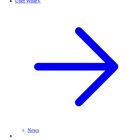
Über WisteV
News