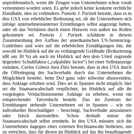
unproblematisch, wenn die Zeugen vom Unternehmen schon vorab
vernommen worden seien. Es gebe jedoch keine konkrete rechtliche
Handhabe, dies zu verhindern.
Pamela J. Parizek
betonte, dass es in
den USA von erheblicher Bedeutung sei, ob die Unternehmen sich
infolge unternehmensinterner Ermittlungen selbst angezeigt hätten,
oder ob das Verfahren durch einen Hinweis von außen ins Rollen
gekommen sei.
Pamela J. Parizek
schilderte in diesem
Zusammenhang den Aufbau der amerikanischen US-Sentencing-
Guidelines und wies auf die erheblichen Ermäßigungen hin, die
sowohl im Hinblick auf die zu verhängende Geldbuße (Reduzierung
idR um 30 %) als auch im Hinblick auf den dem Urteil zugrunde
liegenden Schuldfaktor („culpability factor“) bei einer Selbstanzeige
einträten.
Carlos Gómez-Jara Dièz
betonte, dass in den USA durch
die Offenlegung des Sachverhalts durch das Unternehmen die
Möglichkeit bestehe, beim DoJ ganz oder teilweise abzuwenden,
dass Anklage erhoben wird. Dies sei in Spanien nicht möglich; hier
sei die Staatsanwaltschaft verpflichtet, im Hinblick auf alle ihr
vorgelegten Verdachtsmomente Anklage zu erheben, wenn ein
entsprechender Tatverdacht besteht. Das im Zentrum der
Ermittlungen stehende Unternehmen sei in Spanien – wie ein
individueller Beschuldigter – berechtigt, Sachverhalte auszulassen
oder falsch darzustellen. Schon deshalb müsse die
Staatsanwaltschaft selbst ermitteln. In den USA müssten sich die
Unternehmen dagegen eines externen Rechtsanwalts bedienen, um
zu erreichen, dass für diesen im Hinblick auf das ihn beauftragende