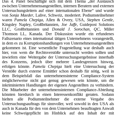
Das 4. Panel beschäftigte sich mit dem Thema „der Austausch
zwischen Unternehmensangestellten, internen Beratern und externen
Untersuchungsleitern auf einer internationalen Ebene“ und wurde
von
Sonja Maeder
, Lalive, Schweiz, moderiert. Podiumsteilnehmer
waren
Pamela Chepiga
, Allen & Overy, USA,
Stephen Gentle
,
Kingsley Napley, Großbritannien,
Joe Jaffe
, Guidepost Solutions
LLC, Großbritannien und
Donald J. Sorochan, QC
, Miller
Thomson LL, Kanada. Der Diskussion wurde ein erfundenes
Fallszenario eines international tätigen Unternehmens vorangestellt,
in dem es zu Korruptionshandlungen von Unternehmensangestellten
gekommen ist. Eine wesentliche Fragestellung war deshalb auch
hier, von wem die Rechtsverstöße untersucht werden sollten und
inwiefern eine Weitergabe der Untersuchungsergebnisse innerhalb
des Konzerns, jedoch über mehrere Landesgrenzen hinweg,
erfolgen könnte.
Pamela Chepiga
hielt eine Untersuchung der
Verstöße durch externe Ermittler schon deshalb für nötig, weil in
dem Beispielsfall das unternehmensinterne Compliance-System
möglicherweise nicht gut genug gewesen sein könnte, um die
inkriminierten Handlungen der eigenen Angestellten zu verhindern.
Die Mitarbeiter der unternehmensinternen Compliance-Abteilung
könnten hierdurch in einen Interessenkonflikt geraten. Sodann
hielten alle Podiumsteilnehmer die externe Vergabe des
Untersuchungsauftrags für sinnvoller, weil sowohl in den USA als
auch in Kanada für den von dem Unternehmen beauftragten Anwalt
keine Schweigepflicht im Hinblick auf den Inhalt der mit