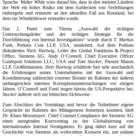
Sprache.
Walter White
wies darauf hin, dass in den meisten Ländern
der Welt ein hohes Risiko mit dem Aufdecken von Verfehlungen
einhergehe und erinnerte an den aktuellen Fall aus Russland, bei
dem ein Whistleblower ermordet wurde.
Das 2. Panel zum Thema „Auswahl der richtigen
Untersuchungsleiter und der richtigen Strategie für die
Durchführung von Internal Investigations“ wurde durch
T. Markus
Funk
, Perkins Coie LLP, USA, moderiert. Auf dem Podium
diskutierten
Niels Hartwig
, Leiter des Global Funktions & Project
Office, Siemens AG,
Andy O’Connell
, Chief Executive Officer
Guidepost Solutions LLC, USA und
Tom Stocker
, Pinsent Mason
LLP, Großbritannien. Herr
Hartwig
schilderte hier sehr anschaulich
die Erfahrungen seines Unternehmens mit der Auswahl und
Koordinierung zahlreicher externer Berater im Rahmen der äußerst
umfangreichen internen Korruptionsuntersuchungen vor einigen
Jahren.
O´Connell
und
Funk
trugen hierzu die US-Perspektive bei,
Stocker
äußerte sich zur britischen Sichtweise.
Zum Abschluss des Vormittags und bevor die Teilnehmer eigene
Gespräche im Rahmen des Mittagessens fortsetzen konnten, hielt
Dr. Klaus Moosmayer
, Chief Counsel Compliance der Siemens AG
einen anregenden Kurzvortrag zu der Globalisierung von
internationalen Internal Ivestigations. Er ging dabei kurz auf die
Geschichte von Siemens als weltweitem Konzern ein, um sodann