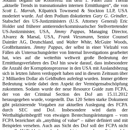
Sodann begann die Konferenz mit dem 1. Panel zum Thema
„aktuelle Trends in transnationalen internen Ermittlungen“, die von
Scott L. Marrah
, Kilpatrick Townsend & Stockton LLP, USA
moderiert wurde. Auf dem Podium diskutierten
Gary G. Grindler
,
Stabschef des US-Justizministers (U.S. Attorney General) Eric
Holder und früherer amtierender/kommissarischer Stellvertretender
US-Justizminister, USA,
Jimmy Pappas
, Managing Director,
Alvarez & Marsal, USA,
Frank Viessmann
, Senior Counsel
Daimler AG, Deutschland, und
Walter White
, McGuire Woods,
Großbritannien.
Jimmy Pappas
, der selbst in einer Vielzahl von
Fällen als Untersuchungsleiter von Internal Investigations gearbeitet
hat, wies auf die weiterhin weltweit große Bedeutung der
Ermittlungsverfahren des DoJ hin sowie darauf, dass insbesondere
die Anzahl der Korruptionsprozesse in den USA mit Auslandsbezug
sich in letzten Jahren verdoppelt haben und in diesem Zeitraum über
2 Milliarden Dollar als Geldbußen auferlegt wurden. Immer größere
Bedeutung würde dabei dem Aspekt der Vermögensabschöpfung
zukommen. Sodann wurde der neue Resource Guide zum FCPA,
der von der Criminal Section des DoJ am 15.11.2012
herausgegeben wurde, vorgestellt. Das 120 Seiten starke Dokument
gibt präzisierende Vorgaben zur aktuellen Auslegung des FCPA
durch SEC und DoJ. Insbesondere wird darin der
Werthaltigkeitsbegriff von etwaigen Bestechungsleistungen – vom
FCPA bezeichnet als „anything of value“ – näher definiert und mit
Beispielen versehen. Auch aus Sicht des DoJ soll der FCPA nicht