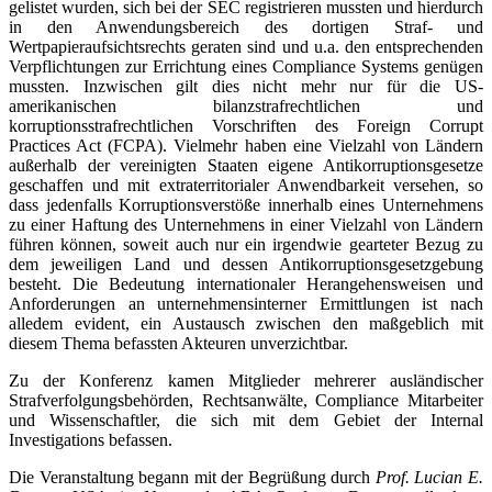
gelistet wurden, sich bei der SEC registrieren mussten und hierdurch
in den Anwendungsbereich des dortigen Straf- und
Wertpapieraufsichtsrechts geraten sind und u.a. den entsprechenden
Verpflichtungen zur Errichtung eines Compliance Systems genügen
mussten. Inzwischen gilt dies nicht mehr nur für die US-
amerikanischen bilanzstrafrechtlichen und
korruptionsstrafrechtlichen Vorschriften des Foreign Corrupt
Practices Act (FCPA). Vielmehr haben eine Vielzahl von Ländern
außerhalb der vereinigten Staaten eigene Antikorruptionsgesetze
geschaffen und mit extraterritorialer Anwendbarkeit versehen, so
dass jedenfalls Korruptionsverstöße innerhalb eines Unternehmens
zu einer Haftung des Unternehmens in einer Vielzahl von Ländern
führen können, soweit auch nur ein irgendwie gearteter Bezug zu
dem jeweiligen Land und dessen Antikorruptionsgesetzgebung
besteht. Die Bedeutung internationaler Herangehensweisen und
Anforderungen an unternehmensinterner Ermittlungen ist nach
alledem evident, ein Austausch zwischen den maßgeblich mit
diesem Thema befassten Akteuren unverzichtbar.
Zu der Konferenz kamen Mitglieder mehrerer ausländischer
Strafverfolgungsbehörden, Rechtsanwälte, Compliance Mitarbeiter
und Wissenschaftler, die sich mit dem Gebiet der Internal
Investigations befassen.
Die Veranstaltung begann mit der Begrüßung durch
Prof. Lucian E.