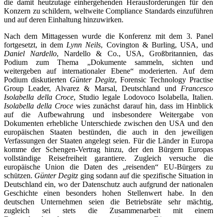
die damit heutzutage einhergehenden Herausforderungen für den
Konzern zu schildern, weltweite Compliance Standards einzuführen
und auf deren Einhaltung hinzuwirken.
Nach dem Mittagessen wurde die Konferenz mit dem 3. Panel
fortgesetzt, in dem
Lynn Neils
, Covington & Burling, USA, und
Daniel Nardello
, Nardello & Co., USA, Großbritannien, das
Podium zum Thema „Dokumente sammeln, sichten und
weitergeben auf internationaler Ebene“ moderierten. Auf dem
Podium diskutierten
Günter Degitz
, Forensic Technology Practise
Group Leader, Alvarez & Marsal, Deutschland und
Francesco
Isolabella della Croce
, Studio legale Lodovoco Isolabella, Italien.
Isolabella della Croce
wies zunächst darauf hin, dass im Hinblick
auf die Aufbewahrung und insbesondere Weitergabe von
Dokumenten erhebliche Unterschiede zwischen den USA und den
europäischen Staaten bestünden, die auch in den jeweiligen
Verfassungen der Staaten angelegt seien. Für die Länder in Europa
komme der Schengen-Vertrag hinzu, der den Bürgern Europas
vollständige Reisefreiheit garantiere. Zugleich versuche die
europäische Union die Daten des „reisenden“ EU-Bürgers zu
schützen.
Günter Degitz
ging sodann auf die spezifische Situation in
Deutschland ein, wo der Datenschutz auch aufgrund der nationalen
Geschichte einen besonders hohen Stellenwert habe. In den
deutschen Unternehmen seien die Betriebsräte sehr mächtig,
zugleich sei stets die Zusammenarbeit mit einem