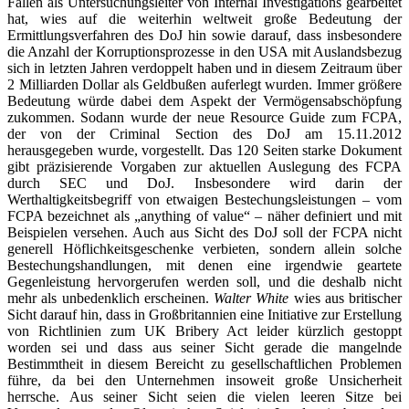
Fällen als Untersuchungsleiter von Internal Investigations gearbeitet
hat, wies auf die weiterhin weltweit große Bedeutung der
Ermittlungsverfahren des DoJ hin sowie darauf, dass insbesondere
die Anzahl der Korruptionsprozesse in den USA mit Auslandsbezug
sich in letzten Jahren verdoppelt haben und in diesem Zeitraum über
2 Milliarden Dollar als Geldbußen auferlegt wurden. Immer größere
Bedeutung würde dabei dem Aspekt der Vermögensabschöpfung
zukommen. Sodann wurde der neue Resource Guide zum FCPA,
der von der Criminal Section des DoJ am 15.11.2012
herausgegeben wurde, vorgestellt. Das 120 Seiten starke Dokument
gibt präzisierende Vorgaben zur aktuellen Auslegung des FCPA
durch SEC und DoJ. Insbesondere wird darin der
Werthaltigkeitsbegriff von etwaigen Bestechungsleistungen – vom
FCPA bezeichnet als „anything of value“ – näher definiert und mit
Beispielen versehen. Auch aus Sicht des DoJ soll der FCPA nicht
generell Höflichkeitsgeschenke verbieten, sondern allein solche
Bestechungshandlungen, mit denen eine irgendwie geartete
Gegenleistung hervorgerufen werden soll, und die deshalb nicht
mehr als unbedenklich erscheinen.
Walter White
wies aus britischer
Sicht darauf hin, dass in Großbritannien eine Initiative zur Erstellung
von Richtlinien zum UK Bribery Act leider kürzlich gestoppt
worden sei und dass aus seiner Sicht gerade die mangelnde
Bestimmtheit in diesem Bereicht zu gesellschaftlichen Problemen
führe, da bei den Unternehmen insoweit große Unsicherheit
herrsche. Aus seiner Sicht seien die vielen leeren Sitze bei