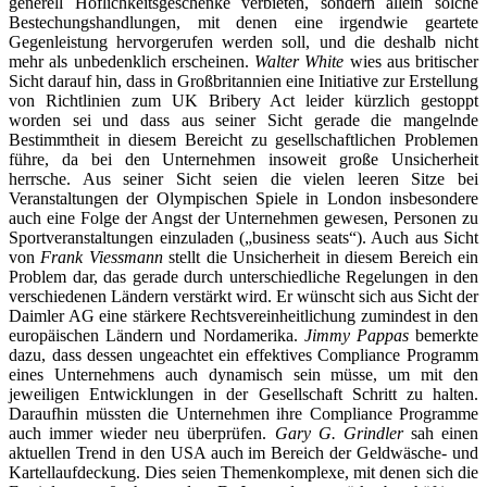
generell Höflichkeitsgeschenke verbieten, sondern allein solche
Bestechungshandlungen, mit denen eine irgendwie geartete
Gegenleistung hervorgerufen werden soll, und die deshalb nicht
mehr als unbedenklich erscheinen.
Walter White
wies aus britischer
Sicht darauf hin, dass in Großbritannien eine Initiative zur Erstellung
von Richtlinien zum UK Bribery Act leider kürzlich gestoppt
worden sei und dass aus seiner Sicht gerade die mangelnde
Bestimmtheit in diesem Bereicht zu gesellschaftlichen Problemen
führe, da bei den Unternehmen insoweit große Unsicherheit
herrsche. Aus seiner Sicht seien die vielen leeren Sitze bei
Veranstaltungen der Olympischen Spiele in London insbesondere
auch eine Folge der Angst der Unternehmen gewesen, Personen zu
Sportveranstaltungen einzuladen („business seats“). Auch aus Sicht
von
Frank Viessmann
stellt die Unsicherheit in diesem Bereich ein
Problem dar, das gerade durch unterschiedliche Regelungen in den
verschiedenen Ländern verstärkt wird. Er wünscht sich aus Sicht der
Daimler AG eine stärkere Rechtsvereinheitlichung zumindest in den
europäischen Ländern und Nordamerika.
Jimmy Pappas
bemerkte
dazu, dass dessen ungeachtet ein effektives Compliance Programm
eines Unternehmens auch dynamisch sein müsse, um mit den
jeweiligen Entwicklungen in der Gesellschaft Schritt zu halten.
Daraufhin müssten die Unternehmen ihre Compliance Programme
auch immer wieder neu überprüfen.
Gary G. Grindler
sah einen
aktuellen Trend in den USA auch im Bereich der Geldwäsche- und
Kartellaufdeckung. Dies seien Themenkomplexe, mit denen sich die