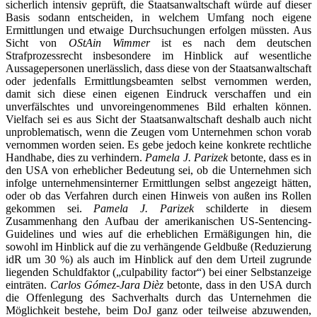
sicherlich intensiv geprüft, die Staatsanwaltschaft würde auf dieser
Basis sodann entscheiden, in welchem Umfang noch eigene
Ermittlungen und etwaige Durchsuchungen erfolgen müssten. Aus
Sicht von
OStAin Wimmer
ist es nach dem deutschen
Strafprozessrecht insbesondere im Hinblick auf wesentliche
Aussagepersonen unerlässlich, dass diese von der Staatsanwaltschaft
oder jedenfalls Ermittlungsbeamten selbst vernommen werden,
damit sich diese einen eigenen Eindruck verschaffen und ein
unverfälschtes und unvoreingenommenes Bild erhalten können.
Vielfach sei es aus Sicht der Staatsanwaltschaft deshalb auch nicht
unproblematisch, wenn die Zeugen vom Unternehmen schon vorab
vernommen worden seien. Es gebe jedoch keine konkrete rechtliche
Handhabe, dies zu verhindern.
Pamela J. Parizek
betonte, dass es in
den USA von erheblicher Bedeutung sei, ob die Unternehmen sich
infolge unternehmensinterner Ermittlungen selbst angezeigt hätten,
oder ob das Verfahren durch einen Hinweis von außen ins Rollen
gekommen sei.
Pamela J. Parizek
schilderte in diesem
Zusammenhang den Aufbau der amerikanischen US-Sentencing-
Guidelines und wies auf die erheblichen Ermäßigungen hin, die
sowohl im Hinblick auf die zu verhängende Geldbuße (Reduzierung
idR um 30 %) als auch im Hinblick auf den dem Urteil zugrunde
liegenden Schuldfaktor („culpability factor“) bei einer Selbstanzeige
einträten.
Carlos Gómez-Jara Dièz
betonte, dass in den USA durch
die Offenlegung des Sachverhalts durch das Unternehmen die
Möglichkeit bestehe, beim DoJ ganz oder teilweise abzuwenden,