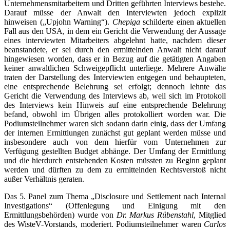
Unternehmensmitarbeitern und Dritten geführten Interviews bestehe.
Darauf müsse der Anwalt den Interviewten jedoch explizit
hinweisen („Upjohn Warning“).
Chepiga
schilderte einen aktuellen
Fall aus den USA, in dem ein Gericht die Verwendung der Aussage
eines interviewten Mitarbeiters abgelehnt hatte, nachdem dieser
beanstandete, er sei durch den ermittelnden Anwalt nicht darauf
hingewiesen worden, dass er in Bezug auf die getätigten Angaben
keiner anwaltlichen Schweigepflicht unterliege. Mehrere Anwälte
traten der Darstellung des Interviewten entgegen und behaupteten,
eine entsprechende Belehrung sei erfolgt; dennoch lehnte das
Gericht die Verwendung des Interviews ab, weil sich im Protokoll
des Interviews kein Hinweis auf eine entsprechende Belehrung
befand, obwohl im Übrigen alles protokolliert worden war. Die
Podiumsteilnehmer waren sich sodann darin einig, dass der Umfang
der internen Ermittlungen zunächst gut geplant werden müsse und
insbesondere auch von dem hierfür vom Unternehmen zur
Verfügung gestellten Budget abhänge. Der Umfang der Ermittlung
und die hierdurch entstehenden Kosten müssten zu Beginn geplant
werden und dürften zu dem zu ermittelnden Rechtsverstoß nicht
außer Verhältnis geraten.
Das 5. Panel zum Thema „Disclosure und Settlement nach Internal
Investigations“ (Offenlegung und Einigung mit den
Ermittlungsbehörden) wurde von
Dr. Markus Rübenstahl
, Mitglied
des WisteV-Vorstands, moderiert. Podiumsteilnehmer waren
Carlos