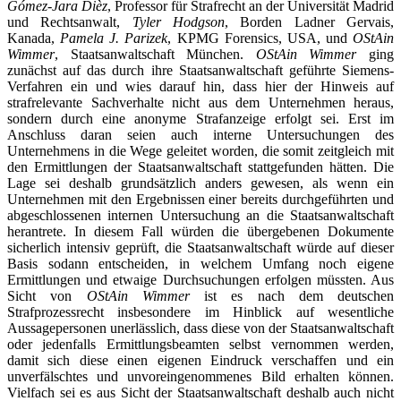
Gómez-Jara Dièz
, Professor für Strafrecht an der Universität Madrid
und Rechtsanwalt,
Tyler Hodgson
, Borden Ladner Gervais,
Kanada,
Pamela J. Parizek
, KPMG Forensics, USA, und
OStAin
Wimmer
, Staatsanwaltschaft München.
OStAin Wimmer
ging
zunächst auf das durch ihre Staatsanwaltschaft geführte Siemens-
Verfahren ein und wies darauf hin, dass hier der Hinweis auf
strafrelevante Sachverhalte nicht aus dem Unternehmen heraus,
sondern durch eine anonyme Strafanzeige erfolgt sei. Erst im
Anschluss daran seien auch interne Untersuchungen des
Unternehmens in die Wege geleitet worden, die somit zeitgleich mit
den Ermittlungen der Staatsanwaltschaft stattgefunden hätten. Die
Lage sei deshalb grundsätzlich anders gewesen, als wenn ein
Unternehmen mit den Ergebnissen einer bereits durchgeführten und
abgeschlossenen internen Untersuchung an die Staatsanwaltschaft
herantrete. In diesem Fall würden die übergebenen Dokumente
sicherlich intensiv geprüft, die Staatsanwaltschaft würde auf dieser
Basis sodann entscheiden, in welchem Umfang noch eigene
Ermittlungen und etwaige Durchsuchungen erfolgen müssten. Aus
Sicht von
OStAin Wimmer
ist es nach dem deutschen
Strafprozessrecht insbesondere im Hinblick auf wesentliche
Aussagepersonen unerlässlich, dass diese von der Staatsanwaltschaft
oder jedenfalls Ermittlungsbeamten selbst vernommen werden,
damit sich diese einen eigenen Eindruck verschaffen und ein
unverfälschtes und unvoreingenommenes Bild erhalten können.
Vielfach sei es aus Sicht der Staatsanwaltschaft deshalb auch nicht