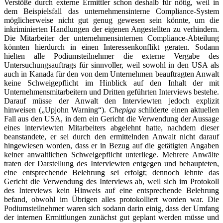
Verstöße durch externe Ermittler schon deshalb für nötig, weil in
dem Beispielsfall das unternehmensinterne Compliance-System
möglicherweise nicht gut genug gewesen sein könnte, um die
inkriminierten Handlungen der eigenen Angestellten zu verhindern.
Die Mitarbeiter der unternehmensinternen Compliance-Abteilung
könnten hierdurch in einen Interessenkonflikt geraten. Sodann
hielten alle Podiumsteilnehmer die externe Vergabe des
Untersuchungsauftrags für sinnvoller, weil sowohl in den USA als
auch in Kanada für den von dem Unternehmen beauftragten Anwalt
keine Schweigepflicht im Hinblick auf den Inhalt der mit
Unternehmensmitarbeitern und Dritten geführten Interviews bestehe.
Darauf müsse der Anwalt den Interviewten jedoch explizit
hinweisen („Upjohn Warning“).
Chepiga
schilderte einen aktuellen
Fall aus den USA, in dem ein Gericht die Verwendung der Aussage
eines interviewten Mitarbeiters abgelehnt hatte, nachdem dieser
beanstandete, er sei durch den ermittelnden Anwalt nicht darauf
hingewiesen worden, dass er in Bezug auf die getätigten Angaben
keiner anwaltlichen Schweigepflicht unterliege. Mehrere Anwälte
traten der Darstellung des Interviewten entgegen und behaupteten,
eine entsprechende Belehrung sei erfolgt; dennoch lehnte das
Gericht die Verwendung des Interviews ab, weil sich im Protokoll
des Interviews kein Hinweis auf eine entsprechende Belehrung
befand, obwohl im Übrigen alles protokolliert worden war. Die
Podiumsteilnehmer waren sich sodann darin einig, dass der Umfang
der internen Ermittlungen zunächst gut geplant werden müsse und