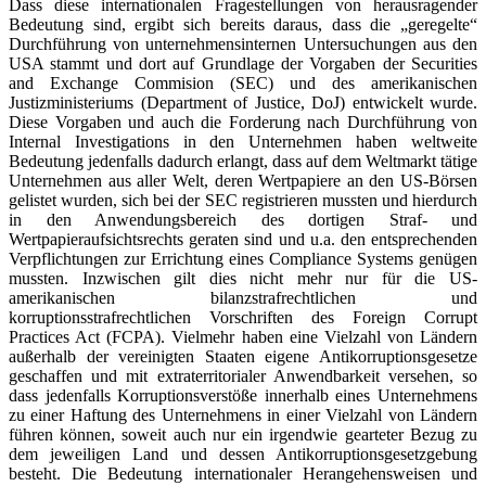
Dass diese internationalen Fragestellungen von herausragender
Bedeutung sind, ergibt sich bereits daraus, dass die „geregelte“
Durchführung von unternehmensinternen Untersuchungen aus den
USA stammt und dort auf Grundlage der Vorgaben der Securities
and Exchange Commision (SEC) und des amerikanischen
Justizministeriums (Department of Justice, DoJ) entwickelt wurde.
Diese Vorgaben und auch die Forderung nach Durchführung von
Internal Investigations in den Unternehmen haben weltweite
Bedeutung jedenfalls dadurch erlangt, dass auf dem Weltmarkt tätige
Unternehmen aus aller Welt, deren Wertpapiere an den US-Börsen
gelistet wurden, sich bei der SEC registrieren mussten und hierdurch
in den Anwendungsbereich des dortigen Straf- und
Wertpapieraufsichtsrechts geraten sind und u.a. den entsprechenden
Verpflichtungen zur Errichtung eines Compliance Systems genügen
mussten. Inzwischen gilt dies nicht mehr nur für die US-
amerikanischen bilanzstrafrechtlichen und
korruptionsstrafrechtlichen Vorschriften des Foreign Corrupt
Practices Act (FCPA). Vielmehr haben eine Vielzahl von Ländern
außerhalb der vereinigten Staaten eigene Antikorruptionsgesetze
geschaffen und mit extraterritorialer Anwendbarkeit versehen, so
dass jedenfalls Korruptionsverstöße innerhalb eines Unternehmens
zu einer Haftung des Unternehmens in einer Vielzahl von Ländern
führen können, soweit auch nur ein irgendwie gearteter Bezug zu
dem jeweiligen Land und dessen Antikorruptionsgesetzgebung
besteht. Die Bedeutung internationaler Herangehensweisen und