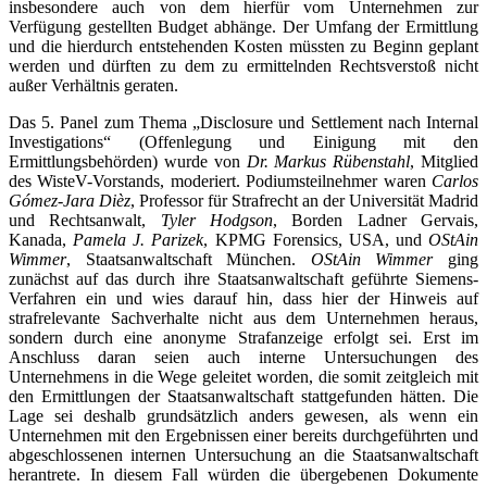
insbesondere auch von dem hierfür vom Unternehmen zur
Verfügung gestellten Budget abhänge. Der Umfang der Ermittlung
und die hierdurch entstehenden Kosten müssten zu Beginn geplant
werden und dürften zu dem zu ermittelnden Rechtsverstoß nicht
außer Verhältnis geraten.
Das 5. Panel zum Thema „Disclosure und Settlement nach Internal
Investigations“ (Offenlegung und Einigung mit den
Ermittlungsbehörden) wurde von
Dr. Markus Rübenstahl
, Mitglied
des WisteV-Vorstands, moderiert. Podiumsteilnehmer waren
Carlos
Gómez-Jara Dièz
, Professor für Strafrecht an der Universität Madrid
und Rechtsanwalt,
Tyler Hodgson
, Borden Ladner Gervais,
Kanada,
Pamela J. Parizek
, KPMG Forensics, USA, und
OStAin
Wimmer
, Staatsanwaltschaft München.
OStAin Wimmer
ging
zunächst auf das durch ihre Staatsanwaltschaft geführte Siemens-
Verfahren ein und wies darauf hin, dass hier der Hinweis auf
strafrelevante Sachverhalte nicht aus dem Unternehmen heraus,
sondern durch eine anonyme Strafanzeige erfolgt sei. Erst im
Anschluss daran seien auch interne Untersuchungen des
Unternehmens in die Wege geleitet worden, die somit zeitgleich mit
den Ermittlungen der Staatsanwaltschaft stattgefunden hätten. Die
Lage sei deshalb grundsätzlich anders gewesen, als wenn ein
Unternehmen mit den Ergebnissen einer bereits durchgeführten und
abgeschlossenen internen Untersuchung an die Staatsanwaltschaft
herantrete. In diesem Fall würden die übergebenen Dokumente