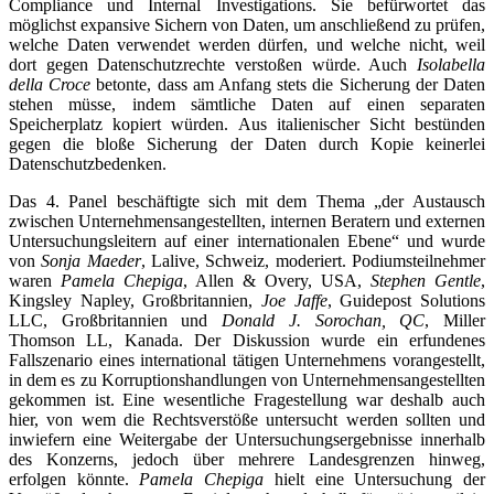
Compliance und Internal Investigations. Sie befürwortet das
möglichst expansive Sichern von Daten, um anschließend zu prüfen,
welche Daten verwendet werden dürfen, und welche nicht, weil
dort gegen Datenschutzrechte verstoßen würde. Auch
Isolabella
della Croce
betonte, dass am Anfang stets die Sicherung der Daten
stehen müsse, indem sämtliche Daten auf einen separaten
Speicherplatz kopiert würden. Aus italienischer Sicht bestünden
gegen die bloße Sicherung der Daten durch Kopie keinerlei
Datenschutzbedenken.
Das 4. Panel beschäftigte sich mit dem Thema „der Austausch
zwischen Unternehmensangestellten, internen Beratern und externen
Untersuchungsleitern auf einer internationalen Ebene“ und wurde
von
Sonja Maeder
, Lalive, Schweiz, moderiert. Podiumsteilnehmer
waren
Pamela Chepiga
, Allen & Overy, USA,
Stephen Gentle
,
Kingsley Napley, Großbritannien,
Joe Jaffe
, Guidepost Solutions
LLC, Großbritannien und
Donald J. Sorochan, QC
, Miller
Thomson LL, Kanada. Der Diskussion wurde ein erfundenes
Fallszenario eines international tätigen Unternehmens vorangestellt,
in dem es zu Korruptionshandlungen von Unternehmensangestellten
gekommen ist. Eine wesentliche Fragestellung war deshalb auch
hier, von wem die Rechtsverstöße untersucht werden sollten und
inwiefern eine Weitergabe der Untersuchungsergebnisse innerhalb
des Konzerns, jedoch über mehrere Landesgrenzen hinweg,
erfolgen könnte.
Pamela Chepiga
hielt eine Untersuchung der