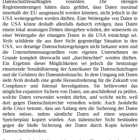
Datenschutzbeauftragten vonnöten. Die strengen
Reglementierungen hätten dazu geführt, dass Daten maximal
innerhalb der EU ausgetauscht werden könnten, nicht jedoch in die
USA weitergegeben werden dürften. Eine Weitergabe von Daten in
die USA könne deshalb allenfalls dadurch erfolgen, dass Daten
einem lokal ansässigen Dritten übergeben würden, der seinerseits zu
einer Weitergabe der erlangten Daten in die USA ermächtigt sei.
Neils
schilderte die aus ihrer Sicht gegenteilige Situation in den
USA, wo derartige Datenschutzregelungen nicht bekannt seien und
die Unternehmensangestellten vom eigenen Unternehmen im
Grunde komplett überwacht und „durchleuchtet“ werden dürften.
Ein Ergebnis dieser Möglichkeiten sei jedoch die heutzutage
einsetzende Sensibilisierung der Amerikaner für Datenschutzfragen
und die Gefahren des Datenmissbrauchs. In dem Umgang mit Daten
sieht
Neils
deshalb eine große Herausforderung für die Zukunft von
Compliance und Internal Investigations. Sie befürwortet das
möglichst expansive Sichern von Daten, um anschließend zu prüfen,
welche Daten verwendet werden dürfen, und welche nicht, weil
dort gegen Datenschutzrechte verstoßen würde. Auch
Isolabella
della Croce
betonte, dass am Anfang stets die Sicherung der Daten
stehen müsse, indem sämtliche Daten auf einen separaten
Speicherplatz kopiert würden. Aus italienischer Sicht bestünden
gegen die bloße Sicherung der Daten durch Kopie keinerlei
Datenschutzbedenken.