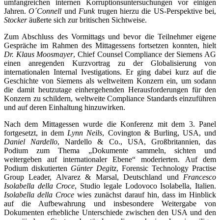
umfangreichen internen Korruptionsuntersuchungen vor einigen
Jahren.
O´Connell
und
Funk
trugen hierzu die US-Perspektive bei,
Stocker
äußerte sich zur britischen Sichtweise.
Zum Abschluss des Vormittags und bevor die Teilnehmer eigene
Gespräche im Rahmen des Mittagessens fortsetzen konnten, hielt
Dr. Klaus Moosmayer
, Chief Counsel Compliance der Siemens AG
einen anregenden Kurzvortrag zu der Globalisierung von
internationalen Internal Ivestigations. Er ging dabei kurz auf die
Geschichte von Siemens als weltweitem Konzern ein, um sodann
die damit heutzutage einhergehenden Herausforderungen für den
Konzern zu schildern, weltweite Compliance Standards einzuführen
und auf deren Einhaltung hinzuwirken.
Nach dem Mittagessen wurde die Konferenz mit dem 3. Panel
fortgesetzt, in dem
Lynn Neils
, Covington & Burling, USA, und
Daniel Nardello
, Nardello & Co., USA, Großbritannien, das
Podium zum Thema „Dokumente sammeln, sichten und
weitergeben auf internationaler Ebene“ moderierten. Auf dem
Podium diskutierten
Günter Degitz
, Forensic Technology Practise
Group Leader, Alvarez & Marsal, Deutschland und
Francesco
Isolabella della Croce
, Studio legale Lodovoco Isolabella, Italien.
Isolabella della Croce
wies zunächst darauf hin, dass im Hinblick
auf die Aufbewahrung und insbesondere Weitergabe von
Dokumenten erhebliche Unterschiede zwischen den USA und den