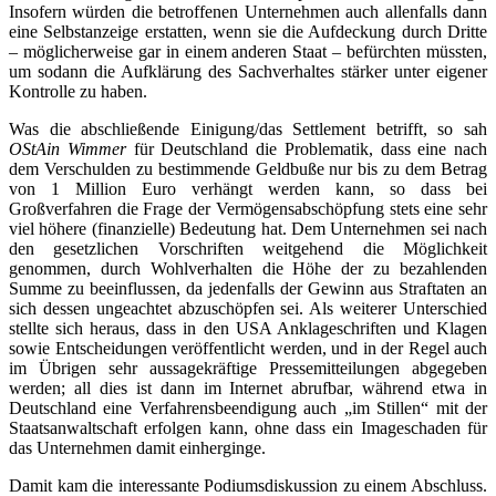
Insofern würden die betroffenen Unternehmen auch allenfalls dann
eine Selbstanzeige erstatten, wenn sie die Aufdeckung durch Dritte
– möglicherweise gar in einem anderen Staat – befürchten müssten,
um sodann die Aufklärung des Sachverhaltes stärker unter eigener
Kontrolle zu haben.
Was die abschließende Einigung/das Settlement betrifft, so sah
OStAin Wimmer
für Deutschland die Problematik, dass eine nach
dem Verschulden zu bestimmende Geldbuße nur bis zu dem Betrag
von 1 Million Euro verhängt werden kann, so dass bei
Großverfahren die Frage der Vermögensabschöpfung stets eine sehr
viel höhere (finanzielle) Bedeutung hat. Dem Unternehmen sei nach
den gesetzlichen Vorschriften weitgehend die Möglichkeit
genommen, durch Wohlverhalten die Höhe der zu bezahlenden
Summe zu beeinflussen, da jedenfalls der Gewinn aus Straftaten an
sich dessen ungeachtet abzuschöpfen sei. Als weiterer Unterschied
stellte sich heraus, dass in den USA Anklageschriften und Klagen
sowie Entscheidungen veröffentlicht werden, und in der Regel auch
im Übrigen sehr aussagekräftige Pressemitteilungen abgegeben
werden; all dies ist dann im Internet abrufbar, während etwa in
Deutschland eine Verfahrensbeendigung auch „im Stillen“ mit der
Staatsanwaltschaft erfolgen kann, ohne dass ein Imageschaden für
das Unternehmen damit einherginge.
Damit kam die interessante Podiumsdiskussion zu einem Abschluss.