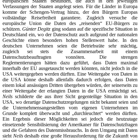
europäischen Staaten bestünden, die auch in den jeweiligen
Verfassungen der Staaten angelegt seien. Für die Länder in Europa
komme der Schengen-Vertrag hinzu, der den Bürgern Europas
vollständige Reisefreiheit garantiere. Zugleich versuche die
europäische Union die Daten des „reisenden“ EU-Bürgers zu
schützen.
Günter Degitz
ging sodann auf die spezifische Situation in
Deutschland ein, wo der Datenschutz auch aufgrund der nationalen
Geschichte einen besonders hohen Stellenwert habe. In den
deutschen Unternehmen seien die Betriebsräte sehr mächtig,
zugleich sei stets die Zusammenarbeit mit einem
Datenschutzbeauftragten vonnöten. Die strengen
Reglementierungen hätten dazu geführt, dass Daten maximal
innerhalb der EU ausgetauscht werden könnten, nicht jedoch in die
USA weitergegeben werden dürften. Eine Weitergabe von Daten in
die USA könne deshalb allenfalls dadurch erfolgen, dass Daten
einem lokal ansässigen Dritten übergeben würden, der seinerseits zu
einer Weitergabe der erlangten Daten in die USA ermächtigt sei.
Neils
schilderte die aus ihrer Sicht gegenteilige Situation in den
USA, wo derartige Datenschutzregelungen nicht bekannt seien und
die Unternehmensangestellten vom eigenen Unternehmen im
Grunde komplett überwacht und „durchleuchtet“ werden dürften.
Ein Ergebnis dieser Möglichkeiten sei jedoch die heutzutage
einsetzende Sensibilisierung der Amerikaner für Datenschutzfragen
und die Gefahren des Datenmissbrauchs. In dem Umgang mit Daten
sieht
Neils
deshalb eine große Herausforderung für die Zukunft von