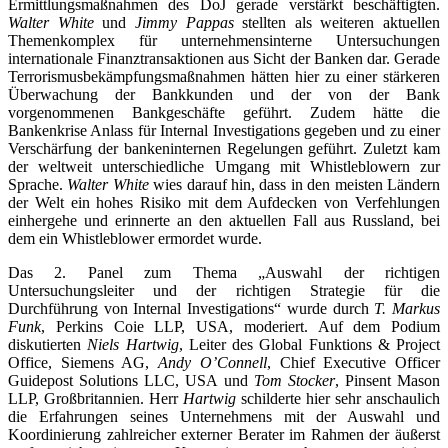
Ermittlungsmaßnahmen des DoJ gerade verstärkt beschäftigten.
Walter White
und
Jimmy Pappas
stellten als weiteren aktuellen
Themenkomplex für unternehmensinterne Untersuchungen
internationale Finanztransaktionen aus Sicht der Banken dar. Gerade
Terrorismusbekämpfungsmaßnahmen hätten hier zu einer stärkeren
Überwachung der Bankkunden und der von der Bank
vorgenommenen Bankgeschäfte geführt. Zudem hätte die
Bankenkrise Anlass für Internal Investigations gegeben und zu einer
Verschärfung der bankeninternen Regelungen geführt. Zuletzt kam
der weltweit unterschiedliche Umgang mit Whistleblowern zur
Sprache.
Walter White
wies darauf hin, dass in den meisten Ländern
der Welt ein hohes Risiko mit dem Aufdecken von Verfehlungen
einhergehe und erinnerte an den aktuellen Fall aus Russland, bei
dem ein Whistleblower ermordet wurde.
Das 2. Panel zum Thema „Auswahl der richtigen
Untersuchungsleiter und der richtigen Strategie für die
Durchführung von Internal Investigations“ wurde durch
T. Markus
Funk
, Perkins Coie LLP, USA, moderiert. Auf dem Podium
diskutierten
Niels Hartwig
, Leiter des Global Funktions & Project
Office, Siemens AG,
Andy O’Connell
, Chief Executive Officer
Guidepost Solutions LLC, USA und
Tom Stocker
, Pinsent Mason
LLP, Großbritannien. Herr
Hartwig
schilderte hier sehr anschaulich
die Erfahrungen seines Unternehmens mit der Auswahl und
Koordinierung zahlreicher externer Berater im Rahmen der äußerst