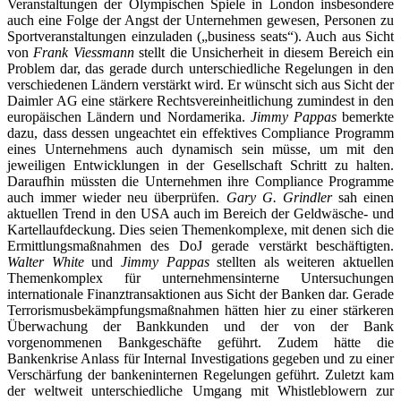
Veranstaltungen der Olympischen Spiele in London insbesondere
auch eine Folge der Angst der Unternehmen gewesen, Personen zu
Sportveranstaltungen einzuladen („business seats“). Auch aus Sicht
von
Frank Viessmann
stellt die Unsicherheit in diesem Bereich ein
Problem dar, das gerade durch unterschiedliche Regelungen in den
verschiedenen Ländern verstärkt wird. Er wünscht sich aus Sicht der
Daimler AG eine stärkere Rechtsvereinheitlichung zumindest in den
europäischen Ländern und Nordamerika.
Jimmy Pappas
bemerkte
dazu, dass dessen ungeachtet ein effektives Compliance Programm
eines Unternehmens auch dynamisch sein müsse, um mit den
jeweiligen Entwicklungen in der Gesellschaft Schritt zu halten.
Daraufhin müssten die Unternehmen ihre Compliance Programme
auch immer wieder neu überprüfen.
Gary G. Grindler
sah einen
aktuellen Trend in den USA auch im Bereich der Geldwäsche- und
Kartellaufdeckung. Dies seien Themenkomplexe, mit denen sich die
Ermittlungsmaßnahmen des DoJ gerade verstärkt beschäftigten.
Walter White
und
Jimmy Pappas
stellten als weiteren aktuellen
Themenkomplex für unternehmensinterne Untersuchungen
internationale Finanztransaktionen aus Sicht der Banken dar. Gerade
Terrorismusbekämpfungsmaßnahmen hätten hier zu einer stärkeren
Überwachung der Bankkunden und der von der Bank
vorgenommenen Bankgeschäfte geführt. Zudem hätte die
Bankenkrise Anlass für Internal Investigations gegeben und zu einer
Verschärfung der bankeninternen Regelungen geführt. Zuletzt kam
der weltweit unterschiedliche Umgang mit Whistleblowern zur