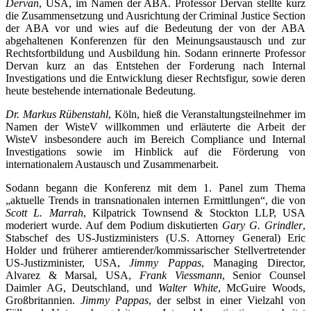
Dervan
, USA, im Namen der ABA. Professor Dervan stellte kurz
die Zusammensetzung und Ausrichtung der Criminal Justice Section
der ABA vor und wies auf die Bedeutung der von der ABA
abgehaltenen Konferenzen für den Meinungsaustausch und zur
Rechtsfortbildung und Ausbildung hin. Sodann erinnerte Professor
Dervan kurz an das Entstehen der Forderung nach Internal
Investigations und die Entwicklung dieser Rechtsfigur, sowie deren
heute bestehende internationale Bedeutung.
Dr. Markus Rübenstahl
, Köln, hieß die Veranstaltungsteilnehmer im
Namen der WisteV willkommen und erläuterte die Arbeit der
WisteV insbesondere auch im Bereich Compliance und Internal
Investigations sowie im Hinblick auf die Förderung von
internationalem Austausch und Zusammenarbeit.
Sodann begann die Konferenz mit dem 1. Panel zum Thema
„aktuelle Trends in transnationalen internen Ermittlungen“, die von
Scott L. Marrah
, Kilpatrick Townsend & Stockton LLP, USA
moderiert wurde. Auf dem Podium diskutierten
Gary G. Grindler
,
Stabschef des US-Justizministers (U.S. Attorney General) Eric
Holder und früherer amtierender/kommissarischer Stellvertretender
US-Justizminister, USA,
Jimmy Pappas
, Managing Director,
Alvarez & Marsal, USA,
Frank Viessmann
, Senior Counsel
Daimler AG, Deutschland, und
Walter White
, McGuire Woods,
Großbritannien.
Jimmy Pappas
, der selbst in einer Vielzahl von