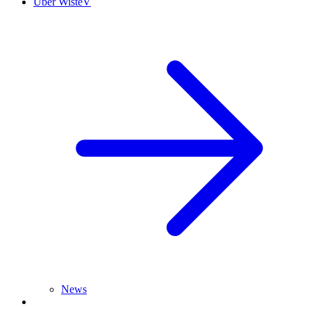
Über WisteV
News