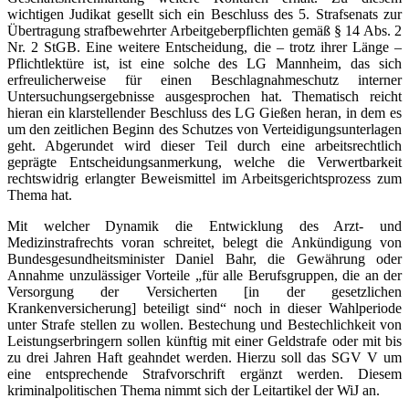
wichtigen Judikat gesellt sich ein Beschluss des 5. Strafsenats zur
Übertragung strafbewehrter Arbeitgeberpflichten gemäß § 14 Abs. 2
Nr. 2 StGB. Eine weitere Entscheidung, die – trotz ihrer Länge –
Pflichtlektüre ist, ist eine solche des LG Mannheim, das sich
erfreulicherweise für einen Beschlagnahmeschutz interner
Untersuchungsergebnisse ausgesprochen hat. Thematisch reicht
hieran ein klarstellender Beschluss des LG Gießen heran, in dem es
um den zeitlichen Beginn des Schutzes von Verteidigungsunterlagen
geht. Abgerundet wird dieser Teil durch eine arbeitsrechtlich
geprägte Entscheidungsanmerkung, welche die Verwertbarkeit
rechtswidrig erlangter Beweismittel im Arbeitsgerichtsprozess zum
Thema hat.
Mit welcher Dynamik die Entwicklung des Arzt- und
Medizinstrafrechts voran schreitet, belegt die Ankündigung von
Bundesgesundheitsminister Daniel Bahr, die Gewährung oder
Annahme unzulässiger Vorteile „für alle Berufsgruppen, die an der
Versorgung der Versicherten [in der gesetzlichen
Krankenversicherung] beteiligt sind“ noch in dieser Wahlperiode
unter Strafe stellen zu wollen. Bestechung und Bestechlichkeit von
Leistungserbringern sollen künftig mit einer Geldstrafe oder mit bis
zu drei Jahren Haft geahndet werden. Hierzu soll das SGV V um
eine entsprechende Strafvorschrift ergänzt werden. Diesem
kriminalpolitischen Thema nimmt sich der Leitartikel der WiJ an.