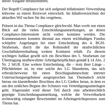
dieser Ausgabe heranzuführen.
Der Begriff Compliance hat sich aufgrund inflationärer Verwendung
teilweise zu einem Reizwort entwickelt. Im Inhaltsverzeichnis der
aktuellen WiJ suchen Sie ihn vergebens.
Präsent ist das Thema Compliance gleichwohl. Man werfe nur einen
Blick auf die vielen Entscheidungsanmerkungen, an denen
Compliance-Interessierte nicht vorbei kommen werden. Die
Kommentatoren konnten diesmal aus einem reichhaltigen Fundus
schöpfen: Angefangen bei einer Entscheidung des 4. BGH-
Strafsenats, durch die das Rohmodell der strafrechtlichen
Geschäftsherrenhaftung weitere Konturen erhält. Zu diesem
wichtigen Judikat gesellt sich ein Beschluss des 5. Strafsenats zur
Übertragung strafbewehrter Arbeitgeberpflichten gemäß § 14 Abs. 2
Nr. 2 StGB. Eine weitere Entscheidung, die – trotz ihrer Länge –
Pflichtlektüre ist, ist eine solche des LG Mannheim, das sich
erfreulicherweise für einen Beschlagnahmeschutz interner
Untersuchungsergebnisse ausgesprochen hat. Thematisch reicht
hieran ein klarstellender Beschluss des LG Gießen heran, in dem es
um den zeitlichen Beginn des Schutzes von Verteidigungsunterlagen
geht. Abgerundet wird dieser Teil durch eine arbeitsrechtlich
geprägte Entscheidungsanmerkung, welche die Verwertbarkeit
rechtswidrig erlangter Beweismittel im Arbeitsgerichtsprozess zum
Thema hat.