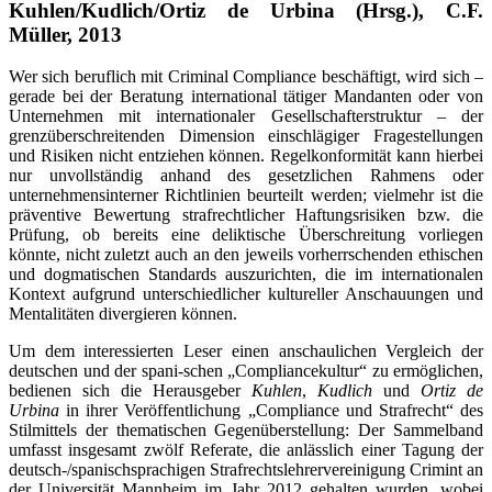
Kuhlen/Kudlich/Ortiz de Urbina (Hrsg.), C.F.
Müller, 2013
Wer sich beruflich mit Criminal Compliance beschäftigt, wird sich –
gerade bei der Beratung international tätiger Mandanten oder von
Unternehmen mit internationaler Gesellschafterstruktur – der
grenzüberschreitenden Dimension einschlägiger Fragestellungen
und Risiken nicht entziehen können. Regelkonformität kann hierbei
nur unvollständig anhand des gesetzlichen Rahmens oder
unternehmensinterner Richtlinien beurteilt werden; vielmehr ist die
präventive Bewertung strafrechtlicher Haftungsrisiken bzw. die
Prüfung, ob bereits eine deliktische Überschreitung vorliegen
könnte, nicht zuletzt auch an den jeweils vorherrschenden ethischen
und dogmatischen Standards auszurichten, die im internationalen
Kontext aufgrund unterschiedlicher kultureller Anschauungen und
Mentalitäten divergieren können.
Um dem interessierten Leser einen anschaulichen Vergleich der
deutschen und der spani-schen „Compliancekultur“ zu ermöglichen,
bedienen sich die Herausgeber
Kuhlen
,
Kudlich
und
Ortiz de
Urbina
in ihrer Veröffentlichung „Compliance und Strafrecht“ des
Stilmittels der thematischen Gegenüberstellung: Der Sammelband
umfasst insgesamt zwölf Referate, die anlässlich einer Tagung der
deutsch-/spanischsprachigen Strafrechtslehrervereinigung Crimint an
der Universität Mannheim im Jahr 2012 gehalten wurden, wobei