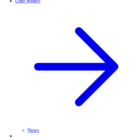
Über WisteV
News