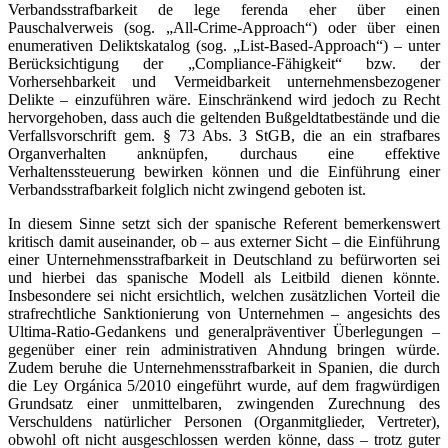
Verbandsstrafbarkeit de lege ferenda eher über einen
Pauschalverweis (sog. „All-Crime-Approach“) oder über einen
enumerativen Deliktskatalog (sog. „List-Based-Approach“) – unter
Berücksichtigung der „Compliance-Fähigkeit“ bzw. der
Vorhersehbarkeit und Vermeidbarkeit unternehmensbezogener
Delikte – einzuführen wäre. Einschränkend wird jedoch zu Recht
hervorgehoben, dass auch die geltenden Bußgeldtatbestände und die
Verfallsvorschrift gem. § 73 Abs. 3 StGB, die an ein strafbares
Organverhalten anknüpfen, durchaus eine effektive
Verhaltenssteuerung bewirken können und die Einführung einer
Verbandsstrafbarkeit folglich nicht zwingend geboten ist.
In diesem Sinne setzt sich der spanische Referent bemerkenswert
kritisch damit auseinander, ob – aus externer Sicht – die Einführung
einer Unternehmensstrafbarkeit in Deutschland zu befürworten sei
und hierbei das spanische Modell als Leitbild dienen könnte.
Insbesondere sei nicht ersichtlich, welchen zusätzlichen Vorteil die
strafrechtliche Sanktionierung von Unternehmen – angesichts des
Ultima-Ratio-Gedankens und generalpräventiver Überlegungen –
gegenüber einer rein administrativen Ahndung bringen würde.
Zudem beruhe die Unternehmensstrafbarkeit in Spanien, die durch
die Ley Orgánica 5/2010 eingeführt wurde, auf dem fragwürdigen
Grundsatz einer unmittelbaren, zwingenden Zurechnung des
Verschuldens natürlicher Personen (Organmitglieder, Vertreter),
obwohl oft nicht ausgeschlossen werden könne, dass – trotz guter