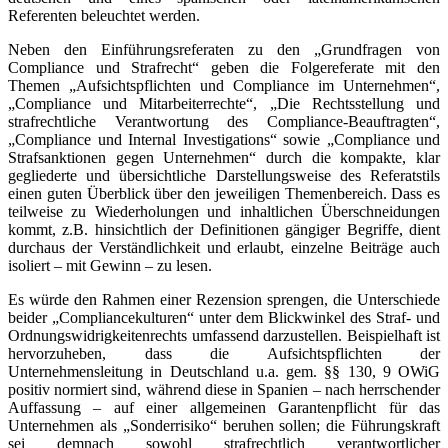
Referenten beleuchtet werden.
Neben den Einführungsreferaten zu den „Grundfragen von
Compliance und Strafrecht“ geben die Folgereferate mit den
Themen „Aufsichtspflichten und Compliance im Unternehmen“,
„Compliance und Mitarbeiterrechte“, „Die Rechtsstellung und
strafrechtliche Verantwortung des Compliance-Beauftragten“,
„Compliance und Internal Investigations“ sowie „Compliance und
Strafsanktionen gegen Unternehmen“ durch die kompakte, klar
gegliederte und übersichtliche Darstellungsweise des Referatstils
einen guten Überblick über den jeweiligen Themenbereich. Dass es
teilweise zu Wiederholungen und inhaltlichen Überschneidungen
kommt, z.B. hinsichtlich der Definitionen gängiger Begriffe, dient
durchaus der Verständlichkeit und erlaubt, einzelne Beiträge auch
isoliert – mit Gewinn – zu lesen.
Es würde den Rahmen einer Rezension sprengen, die Unterschiede
beider „Compliancekulturen“ unter dem Blickwinkel des Straf- und
Ordnungswidrigkeitenrechts umfassend darzustellen. Beispielhaft ist
hervorzuheben, dass die Aufsichtspflichten der
Unternehmensleitung in Deutschland u.a. gem. §§ 130, 9 OWiG
positiv normiert sind, während diese in Spanien – nach herrschender
Auffassung – auf einer allgemeinen Garantenpflicht für das
Unternehmen als „Sonderrisiko“ beruhen sollen; die Führungskraft
sei demnach sowohl strafrechtlich verantwortlicher