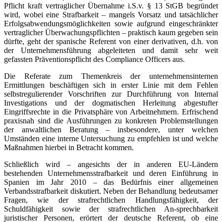
Pflicht kraft vertraglicher Übernahme i.S.v. § 13 StGB begründet
wird, wobei eine Strafbarkeit – mangels Vorsatz und tatsächlicher
Erfolgsabwendungsmöglichkeiten sowie aufgrund eingeschränkter
vertraglicher Überwachungspflichten – praktisch kaum gegeben sein
dürfte, geht der spanische Referent von einer derivativen, d.h. von
der Unternehmensführung abgeleiteten und damit sehr weit
gefassten Präventionspflicht des Compliance Officers aus.
Die Referate zum Themenkreis der unternehmensinternen
Ermittlungen beschäftigen sich in erster Linie mit dem Fehlen
selbstregulierender Vorschriften zur Durchführung von Internal
Investigations und der dogmatischen Herleitung abgestufter
Eingriffsrechte in die Privatsphäre von Arbeitnehmern. Erfrischend
praxisnah sind die Ausführungen zu konkreten Problemstellungen
der anwaltlichen Beratung – insbesondere, unter welchen
Umständen eine interne Untersuchung zu empfehlen ist und welche
Maßnahmen hierbei in Betracht kommen.
Schließlich wird – angesichts der in anderen EU-Ländern
bestehenden Unternehmensstrafbarkeit und deren Einführung in
Spanien im Jahr 2010 – das Bedürfnis einer allgemeinen
Verbandsstrafbarkeit diskutiert. Neben der Behandlung bedeutsamer
Fragen, wie der strafrechtlichen Handlungsfähigkeit, der
Schuldfähigkeit sowie der strafrechtlichen An-sprechbarkeit
juristischer Personen, erörtert der deutsche Referent, ob eine