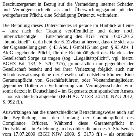
Beschützergarant in Bezug auf die Vermeidung interner Schäden
und Vermögensnachteile als auch Überwachungsgarant mit der
weitgefassten Pflicht, eine Schädigung Dritter zu verhindern.
Die Betonung dieses Unterschiedes ist gerade im Hinblick auf eine
– kurz nach der Tagung veröffentlichte und daher noch
unberücksichtigte – Entscheidung des BGH vom 10.07.2012
„brandaktuell“; darin hebt der 6. Zivilsenat hervor, dass die sich aus
der Organstellung gem. § 43 Abs. 1 GmbHG und gem. § 93 Abs. 1
AktG ergebende Pflicht, für die Rechtmäßigkeit des Handels der
Gesellschaft Sorge zu tragen (sog. „Legalitätspflicht“, vgl. hierzu
BGHZ Bd. 133, S. 370, 375), grundsätzlich nur gegenüber der
Gesellschaft besteht und bei ihrer Verletzung folglich auch nur
Schadensersatzansprüche der Gesellschaft entstehen können. Eine
Garantenpflicht von Geschäftsführern oder Vorstandsmitgliedern
gegenüber Dritten zur Verhinderung von Vermögensschäden wird
somit derzeit in Deutschland – im Gegensatz zum spanischen Ansatz
– höchstrichterlich abgelehnt (BGH Az. VI ZR 341/10; NZG 2012,
S. 992 ff.).
Auswirkungen hat die unterschiedliche Betrachtungsweise auch auf
die Begründung und den Umfang der Garantenpflicht des
Compliance Officers. Während diese Garantenpflicht in
Deutschland – in Anlehnung an das obiter dictum des 5. Strafsenats
vom 17.07.2009 (BGH NJW 2009, S. 3173 ff.) – als originäre