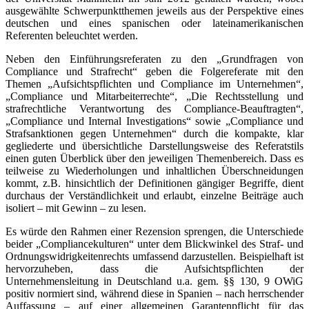
ausgewählte Schwerpunktthemen jeweils aus der Perspektive eines
deutschen und eines spanischen oder lateinamerikanischen
Referenten beleuchtet werden.
Neben den Einführungsreferaten zu den „Grundfragen von
Compliance und Strafrecht“ geben die Folgereferate mit den
Themen „Aufsichtspflichten und Compliance im Unternehmen“,
„Compliance und Mitarbeiterrechte“, „Die Rechtsstellung und
strafrechtliche Verantwortung des Compliance-Beauftragten“,
„Compliance und Internal Investigations“ sowie „Compliance und
Strafsanktionen gegen Unternehmen“ durch die kompakte, klar
gegliederte und übersichtliche Darstellungsweise des Referatstils
einen guten Überblick über den jeweiligen Themenbereich. Dass es
teilweise zu Wiederholungen und inhaltlichen Überschneidungen
kommt, z.B. hinsichtlich der Definitionen gängiger Begriffe, dient
durchaus der Verständlichkeit und erlaubt, einzelne Beiträge auch
isoliert – mit Gewinn – zu lesen.
Es würde den Rahmen einer Rezension sprengen, die Unterschiede
beider „Compliancekulturen“ unter dem Blickwinkel des Straf- und
Ordnungswidrigkeitenrechts umfassend darzustellen. Beispielhaft ist
hervorzuheben, dass die Aufsichtspflichten der
Unternehmensleitung in Deutschland u.a. gem. §§ 130, 9 OWiG
positiv normiert sind, während diese in Spanien – nach herrschender
Auffassung – auf einer allgemeinen Garantenpflicht für das