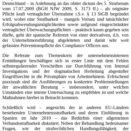
Deutschland – in Anlehnung an das obiter dictum des 5. Strafsenats
vom 17.07.2009 (BGH NJW 2009, S. 3173 ff.) – als originäre
Pflicht kraft vertraglicher Übernahme i.S.v. § 13 StGB begründet
wird, wobei eine Strafbarkeit – mangels Vorsatz und tatsächlicher
Erfolgsabwendungsmöglichkeiten sowie aufgrund eingeschränkter
vertraglicher Überwachungspflichten – praktisch kaum gegeben sein
dürfte, geht der spanische Referent von einer derivativen, d.h. von
der Unternehmensführung abgeleiteten und damit sehr weit
gefassten Präventionspflicht des Compliance Officers aus.
Die Referate zum Themenkreis der unternehmensinternen
Ermittlungen beschäftigen sich in erster Linie mit dem Fehlen
selbstregulierender Vorschriften zur Durchführung von Internal
Investigations und der dogmatischen Herleitung abgestufter
Eingriffsrechte in die Privatsphäre von Arbeitnehmern. Erfrischend
praxisnah sind die Ausführungen zu konkreten Problemstellungen
der anwaltlichen Beratung – insbesondere, unter welchen
Umständen eine interne Untersuchung zu empfehlen ist und welche
Maßnahmen hierbei in Betracht kommen.
Schließlich wird – angesichts der in anderen EU-Ländern
bestehenden Unternehmensstrafbarkeit und deren Einführung in
Spanien im Jahr 2010 – das Bedürfnis einer allgemeinen
Verbandsstrafbarkeit diskutiert. Neben der Behandlung bedeutsamer
Fragen, wie der strafrechtlichen Handlungsfähigkeit, der