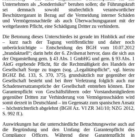
Unternehmen als „Sonderrisiko“ beruhen sollen; die Führungskraft
sei demnach sowohl strafrechtlich verantwortlicher
Beschützergarant in Bezug auf die Vermeidung interner Schäden
und Vermögensnachteile als auch Überwachungsgarant mit der
weitgefassten Pflicht, eine Schädigung Dritter zu verhindern.
Die Betonung dieses Unterschiedes ist gerade im Hinblick auf eine
– kurz nach der Tagung veröffentlichte und daher noch
unberücksichtigte – Entscheidung des BGH vom 10.07.2012
„brandaktuell“; darin hebt der 6. Zivilsenat hervor, dass die sich aus
der Organstellung gem. § 43 Abs. 1 GmbHG und gem. § 93 Abs. 1
AktG ergebende Pflicht, für die Rechtmäßigkeit des Handels der
Gesellschaft Sorge zu tragen (sog. „Legalitätspflicht“, vgl. hierzu
BGHZ Bd. 133, S. 370, 375), grundsätzlich nur gegenüber der
Gesellschaft besteht und bei ihrer Verletzung folglich auch nur
Schadensersatzansprüche der Gesellschaft entstehen können. Eine
Garantenpflicht von Geschäftsführern oder Vorstandsmitgliedern
gegenüber Dritten zur Verhinderung von Vermögensschäden wird
somit derzeit in Deutschland – im Gegensatz zum spanischen Ansatz
– höchstrichterlich abgelehnt (BGH Az. VI ZR 341/10; NZG 2012,
S. 992 ff.).
Auswirkungen hat die unterschiedliche Betrachtungsweise auch auf
die Begründung und den Umfang der Garantenpflicht des
Compliance Officers. Während diese Garantenpflicht in