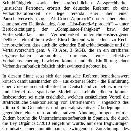
Schuldfähigkeit sowie der strafrechtlichen An-sprechbarkeit
juristischer Personen, erörtert der deutsche Referent, ob eine
Verbandsstrafbarkeit de lege ferenda eher über einen
Pauschalverweis (sog. „All-Crime-Approach“) oder über einen
enumerativen Deliktskatalog (sog. „List-Based-Approach“) – unter
Berücksichtigung der „Compliance-Fähigkeit“ bzw. der
Vorhersehbarkeit und Vermeidbarkeit unternehmensbezogener
Delikte – einzuführen wäre. Einschränkend wird jedoch zu Recht
hervorgehoben, dass auch die geltenden Bußgeldtatbestände und die
Verfallsvorschrift gem. § 73 Abs. 3 StGB, die an ein strafbares
Organverhalten anknüpfen, durchaus eine effektive
Verhaltenssteuerung bewirken können und die Einführung einer
Verbandsstrafbarkeit folglich nicht zwingend geboten ist.
In diesem Sinne setzt sich der spanische Referent bemerkenswert
kritisch damit auseinander, ob – aus externer Sicht – die Einführung
einer Unternehmensstrafbarkeit in Deutschland zu befürworten sei
und hierbei das spanische Modell als Leitbild dienen könnte.
Insbesondere sei nicht ersichtlich, welchen zusätzlichen Vorteil die
strafrechtliche Sanktionierung von Unternehmen – angesichts des
Ultima-Ratio-Gedankens und generalpräventiver Überlegungen –
gegenüber einer rein administrativen Ahndung bringen würde.
Zudem beruhe die Unternehmensstrafbarkeit in Spanien, die durch
die Ley Orgánica 5/2010 eingeführt wurde, auf dem fragwürdigen
Grundsatz einer unmittelbaren, zwingenden Zurechnung des