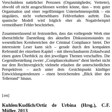
Verschuldens natürlicher Personen (Organmitglieder, Vertreter),
obwohl oft nicht ausgeschlossen werden könne, dass – trotz guter
Organisation und einer regelförmigen Unternehmenspolitik – ein
singuläres, nicht vorhersehbares Fehlverhalten auftritt. Das
spanische Modell wird folglich eher als Negativbeispiel
vermeidbarer Fehler beschrieben.
Zusammenfassend ist festzustellen, dass das vorliegende Werk eine
übersichtliche Darstellung des aktuellen Diskussionsstandes zu
wesentlichen Kernbereichen der Criminal Compliance bietet. Der
interessierte Leser kann sich – gerade durch den kompakten
Referatstil der einzelnen Kapitel – mit überschaubarem Zeitaufwand
einen guten Überblick zu den jeweiligen Themen verschaffen. Die
Gegenüberstellung zweier „Compliancekulturen“ dient hierbei nicht
nur dem Rechtsvergleich; vielmehr erlauben die unterschiedlichen
Perspektiven – auch unter dem Gesichtspunkt künftiger
Entwicklungstendenzen – einen bereichernden „Blick über den
Tellerrand“ hinaus.
[:en]
Kuhlen/Kudlich/Ortiz de Urbina (Hrsg.), C.F.
Müller, 2013