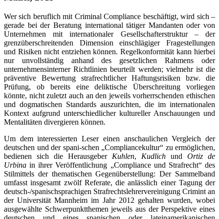
Wer sich beruflich mit Criminal Compliance beschäftigt, wird sich –
gerade bei der Beratung international tätiger Mandanten oder von
Unternehmen mit internationaler Gesellschafterstruktur – der
grenzüberschreitenden Dimension einschlägiger Fragestellungen
und Risiken nicht entziehen können. Regelkonformität kann hierbei
nur unvollständig anhand des gesetzlichen Rahmens oder
unternehmensinterner Richtlinien beurteilt werden; vielmehr ist die
präventive Bewertung strafrechtlicher Haftungsrisiken bzw. die
Prüfung, ob bereits eine deliktische Überschreitung vorliegen
könnte, nicht zuletzt auch an den jeweils vorherrschenden ethischen
und dogmatischen Standards auszurichten, die im internationalen
Kontext aufgrund unterschiedlicher kultureller Anschauungen und
Mentalitäten divergieren können.
Um dem interessierten Leser einen anschaulichen Vergleich der
deutschen und der spani-schen „Compliancekultur“ zu ermöglichen,
bedienen sich die Herausgeber
Kuhlen
,
Kudlich
und
Ortiz de
Urbina
in ihrer Veröffentlichung „Compliance und Strafrecht“ des
Stilmittels der thematischen Gegenüberstellung: Der Sammelband
umfasst insgesamt zwölf Referate, die anlässlich einer Tagung der
deutsch-/spanischsprachigen Strafrechtslehrervereinigung Crimint an
der Universität Mannheim im Jahr 2012 gehalten wurden, wobei
ausgewählte Schwerpunktthemen jeweils aus der Perspektive eines
deutschen und eines spanischen oder lateinamerikanischen