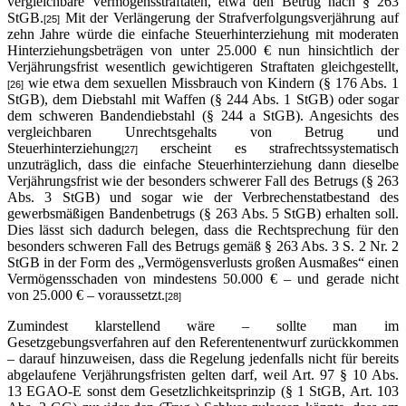
vergleichbare Vermögensstraftaten, etwa den Betrug nach § 263
StGB.
Mit der Verlängerung der Strafverfolgungsverjährung auf
[25]
zehn Jahre würde die einfache Steuerhinterziehung mit moderaten
Hinterziehungsbeträgen von unter 25.000 € nun hinsichtlich der
Verjährungsfrist wesentlich gewichtigeren Straftaten gleichgestellt,
wie etwa dem sexuellen Missbrauch von Kindern (§ 176 Abs. 1
[26]
StGB), dem Diebstahl mit Waffen (§ 244 Abs. 1 StGB) oder sogar
dem schweren Bandendiebstahl (§ 244 a StGB). Angesichts des
vergleichbaren Unrechtsgehalts von Betrug und
Steuerhinterziehung
erscheint es strafrechtssystematisch
[27]
unzuträglich, dass die einfache Steuerhinterziehung dann dieselbe
Verjährungsfrist wie der besonders schwerer Fall des Betrugs (§ 263
Abs. 3 StGB) und sogar wie der Verbrechenstatbestand des
gewerbsmäßigen Bandenbetrugs (§ 263 Abs. 5 StGB) erhalten soll.
Dies lässt sich dadurch belegen, dass die Rechtsprechung für den
besonders schweren Fall des Betrugs gemäß § 263 Abs. 3 S. 2 Nr. 2
StGB in der Form des „Vermögensverlusts großen Ausmaßes“ einen
Vermögensschaden von mindestens 50.000 € – und gerade nicht
von 25.000 € – voraussetzt.
[28]
Zumindest klarstellend wäre – sollte man im
Gesetzgebungsverfahren auf den Referentenentwurf zurückkommen
– darauf hinzuweisen, dass die Regelung jedenfalls nicht für bereits
abgelaufene Verjährungsfristen gelten darf, weil Art. 97 § 10 Abs.
13 EGAO-E sonst dem Gesetzlichkeitsprinzip (§ 1 StGB, Art. 103