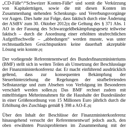
„CD-Fälle“/“Schweizer Konten-Fälle“ und somit die Verkürzung
von Kapitalerträgen, sowie die mit diesen Konten im
Zusammenhang stehenden Schenkungs- und Vererbungsvorgänge
vor Augen. Dies hatte zur Folge, dass faktisch durch eine Änderung
der AStBV zum 30. Oktober 2012
die Geltung des § 371 Abs. 1
[3]
AO in der Fassung des Schwarzgeldbekämpfungsgesetz teilweise
faktisch – durch die Anordnung einer erhöhten strafrechtlichen
Aufgriffsschwelle – „abbedungen“ werden musste, was unter
rechtsstaatlichen Gesichtspunkten keine dauerhaft akzeptable
Lösung sein konnte.
[4]
Der vorliegende Referentenentwurf des Bundesfinanzministeriums
(BMF) stellt sich in weiten Teilen als Umsetzung der Beschlusslage
der Finanzministerkonferenz dar. Er macht einführend ausdrücklich
geltend, dass zur konsequenten Bekämpfung der
Steuerhinterziehung die Regelungen der strafbefreienden
Selbstanzeige und zum Absehen von Verfolgung im Besonderen
verschärft werden sollen.
Das BMF rechnet zudem mit
[5]
mittelfristigen Mehreinnahmen für die Haushalte der Bundesländer
in einer Größenordnung von 15 Millionen Euro jährlich durch die
Erhöhung des Zuschlags gemäß § 398 a AO-E.
[6]
Über den Inhalt der Beschlüsse der Finanzministerkonferenz
hinausgehend versucht der Referentenentwurf jedoch auch, den
oben erwähnten Praxisproblemen im Zusammenhang mit der