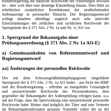
Bundesregierung die faktische Reichweite der Änderungen bewusst
ist – aber weit über eine derartige Klarstellung hinaus. Dies führt zu
erheblichen zusätzlichen Restriktionen der strafbefreienden
Selbstanzeige in personeller Hinsicht. Der Regierungsentwurf
schlägt daneben allerdings zugleich auch sehr sinnvolle
Einschränkungen der zeitlichen und sachlichen Reichweite der
Sperrgründe des § 371 Abs. 2 Nr. 1a und Nr. 1c AO vor.
1. Sperrgrund der Bekanntgabe einer
Prüfungsanordnung (§ 371 Abs. 2 Nr. 1a AO-E)
a) Gemeinsamkeiten von Referentenentwurf und
Regierungsentwurf
aa) Änderungen der personellen Reichweite
Der mit dem Schwarzgeldbekämpfungsgesetz eingeführte
Sperrgrund des § 371 Abs. 2 Nr. 1a AO leidet – aus Sicht des BMF
und der Bundesregierung – offenbar an mangelnder Genauigkeit
und unzureichender Reichweite des Personenkreises, dem
gegenüber die Bekanntgabe der Außenprüfung erfolgen kann, u.a.
mit der Folge, dass die Sperrwirkung eine unzureichende personelle
Reichweite habe. Bisher sind lediglich der Täter und sein Vertreter
als Bekanntgabeadressaten genannt. Nunmehr sollen der an der