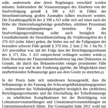
solle, andererseits aber deren Regelungen verschärft werden
müssten. Insbesondere die Voraussetzungen des Absehens von der
Strafverfolgung gemäß § 398 a AO in Fällen der
Steuerhinterziehung großen Ausmaßes sollten erschwert werden.
Die Zuzahlungspflicht des § 398 a AO sollte sich auf einen nach der
Höhe der Hinterziehungsbeträge gestaffelten, erhöhten Prozentsatz
des Hinterziehungsbetrages beziehen. Für die
Strafverfolgungsverjährung sollte auch bezüglich des
Grundtatbestands der Steuerhinterziehung die Verjährungsfrist des §
376 AO (zehn Jahre) gelten, die bisher nur auf die Fallgruppen der
besonders schwere Fälle gemäß § 370 Abs. 2 Satz 2 Nr. 1 bis Nr. 5
AO anwendbar war, mit der Folge dass der Berichtigungszeitraum
des § 371 Abs. 1 AO entsprechend verlängert werden würde.
[1]
Dem Beschluss der Finanzministerkonferenz lag eine Diskussion zu
Grunde, die durch das Bekanntwerden einiger prominenter Fälle
entflammt war und in der Forderung gipfelte, die Möglichkeit einer
strafbefreienden Selbstanzeige ganz aus dem Gesetz zu streichen.
[2]
In der Praxis hatte sich unterdessen herausgestellt, dass die
Selbstanzeige in der Fassung des Schwarzgeldbekämpfungsgesetzes
– insbesondere das Vollständigkeitsgebot bezüglich des (zeitlichen)
Berichtigungsverbandes und die Abschaffung der Teilselbstanzeige
– zu erheblichen Komplikationen bei der Berichtigung von
Lohnsteuervoranmeldungen und Umsatzsteuervoranmeldungen im
Unternehmensbereich führte. Der Gesetzgeber hatte 2011 wohl nur