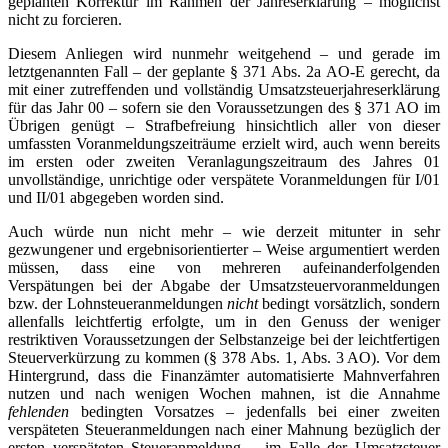
geplanten Korrektur im Rahmen der Jahreserklärung – möglichst
nicht zu forcieren.
Diesem Anliegen wird nunmehr weitgehend – und gerade im
letztgenannten Fall – der geplante § 371 Abs. 2a AO-E gerecht, da
mit einer zutreffenden und vollständig Umsatzsteuerjahreserklärung
für das Jahr 00 – sofern sie den Voraussetzungen des § 371 AO im
Übrigen genügt – Strafbefreiung hinsichtlich aller von dieser
umfassten Voranmeldungszeiträume erzielt wird, auch wenn bereits
im ersten oder zweiten Veranlagungszeitraum des Jahres 01
unvollständige, unrichtige oder verspätete Voranmeldungen für I/01
und II/01 abgegeben worden sind.
Auch würde nun nicht mehr – wie derzeit mitunter in sehr
gezwungener und ergebnisorientierter – Weise argumentiert werden
müssen, dass eine von mehreren aufeinanderfolgenden
Verspätungen bei der Abgabe der Umsatzsteuervoranmeldungen
bzw. der Lohnsteueranmeldungen
nicht
bedingt vorsätzlich, sondern
allenfalls leichtfertig erfolgte, um in den Genuss der weniger
restriktiven Voraussetzungen der Selbstanzeige bei der leichtfertigen
Steuerverkürzung zu kommen (§ 378 Abs. 1, Abs. 3 AO). Vor dem
Hintergrund, dass die Finanzämter automatisierte Mahnverfahren
nutzen und nach wenigen Wochen mahnen, ist die Annahme
fehlenden
bedingten Vorsatzes – jedenfalls bei einer zweiten
verspäteten Steueranmeldungen nach einer Mahnung bezüglich der
ersten verspäteten Steueranmeldung – im Falle der Umsatzsteuer