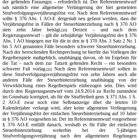
der geltenden Fassung
– erforderlich ist. Der Referentenentwurf
[9]
sah nämlich eine allgemeine Verlängerung der hier gemeinten
Strafverfolgungsverjährungsfrist vor. Nach dem Referentenentwurf
sollte § 376 Abs. 1 AO-E dergestalt neu gefasst werden, dass die
Verjährungsfrist in Fällen der Steuerhinterziehung nach § 370 AO
stets zehn Jahre beträgt.
Derzeit – und nach dem
[10]
Regierungsentwurf – gilt die zehnjährige Verjährungsfrist des § 376
Abs. 1 AO hingegen nur für die in den in § 370 Abs. 3 Satz 2 Nr. 1
bis 5 AO genannten Fälle besonders schwerer Steuerhinterziehung.
Nach der herrschenden Rechtsprechung ist hierfür das Vorliegen der
Regelbeispiele maßgeblich, unabhängig davon, ob im Ergebnis für
die Tat – nach dem zur Tatzeit geltenden Recht – ein besonders
schwerer Fall vorlag.
Nach dem Referentenentwurf sollten in
[11]
diese Strafverfolgungsverjährungsfrist von zehn Jahren auch alle
anderen Fälle der Steuerhinterziehung unabhängig von der
Verwirklichung eines Regelbeispiels einbezogen sein. Dies wird
durch den Regierungsentwurf vom 24.9.2014 zu Recht zumindest
im Grundsatz korrigiert, als für die Straffreiheit gem. § 371 Abs. 1 S.
2 AO-E zwar noch eine Selbstanzeige über die letzten 10
Kalenderjahre verlangt wird, aber keine allgemeine Verlängerung
der Verjährungsfrist der einfachen Steuerhinterziehung auf 10 Jahre
in § 376 AO vorgesehen ist. Der im Referentenentwurf vorgesehene
§ 376 AO-E entfällt danach, weshalb es für Fälle der einfachen
Steuerhinterziehung weiterhin bei der 5-jährigen
Strafverfolgungsverjährung nach den allgemeinen Regelungen