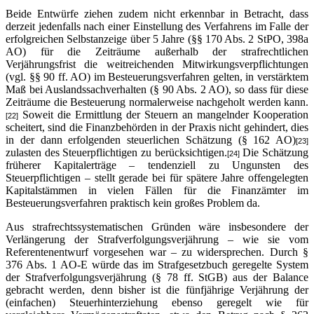
Beide Entwürfe ziehen zudem nicht erkennbar in Betracht, dass
derzeit jedenfalls nach einer Einstellung des Verfahrens im Falle der
erfolgreichen Selbstanzeige über 5 Jahre (§§ 170 Abs. 2 StPO, 398a
AO) für die Zeiträume außerhalb der strafrechtlichen
Verjährungsfrist die weitreichenden Mitwirkungsverpflichtungen
(vgl. §§ 90 ff. AO) im Besteuerungsverfahren gelten, in verstärktem
Maß bei Auslandssachverhalten (§ 90 Abs. 2 AO), so dass für diese
Zeiträume die Besteuerung normalerweise nachgeholt werden kann.
Soweit die Ermittlung der Steuern an mangelnder Kooperation
[22]
scheitert, sind die Finanzbehörden in der Praxis nicht gehindert, dies
in der dann erfolgenden steuerlichen Schätzung (§ 162 AO)
[23]
zulasten des Steuerpflichtigen zu berücksichtigen.
Die Schätzung
[24]
früherer Kapitalerträge – tendenziell zu Ungunsten des
Steuerpflichtigen – stellt gerade bei für spätere Jahre offengelegten
Kapitalstämmen in vielen Fällen für die Finanzämter im
Besteuerungsverfahren praktisch kein großes Problem da.
Aus strafrechtssystematischen Gründen wäre insbesondere der
Verlängerung der Strafverfolgungsverjährung – wie sie vom
Referentenentwurf vorgesehen war – zu widersprechen. Durch §
376 Abs. 1 AO-E würde das im Strafgesetzbuch geregelte System
der Strafverfolgungsverjährung (§ 78 ff. StGB) aus der Balance
gebracht werden, denn bisher ist die fünfjährige Verjährung der
(einfachen) Steuerhinterziehung ebenso geregelt wie für