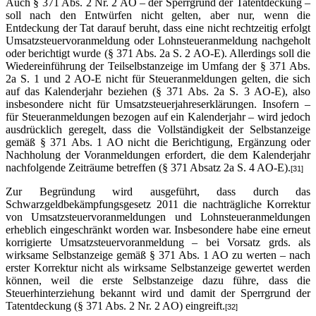
Auch § 371 Abs. 2 Nr. 2 AO – der Sperrgrund der Tatentdeckung –
soll nach den Entwürfen nicht gelten, aber nur, wenn die
Entdeckung der Tat darauf beruht, dass eine nicht rechtzeitig erfolgt
Umsatzsteuervoranmeldung oder Lohnsteueranmeldung nachgeholt
oder berichtigt wurde (§ 371 Abs. 2a S. 2 AO-E). Allerdings soll die
Wiedereinführung der Teilselbstanzeige im Umfang der § 371 Abs.
2a S. 1 und 2 AO-E nicht für Steueranmeldungen gelten, die sich
auf das Kalenderjahr beziehen (§ 371 Abs. 2a S. 3 AO-E), also
insbesondere nicht für Umsatzsteuerjahreserklärungen. Insofern –
für Steueranmeldungen bezogen auf ein Kalenderjahr – wird jedoch
ausdrücklich geregelt, dass die Vollständigkeit der Selbstanzeige
gemäß § 371 Abs. 1 AO nicht die Berichtigung, Ergänzung oder
Nachholung der Voranmeldungen erfordert, die dem Kalenderjahr
nachfolgende Zeiträume betreffen (§ 371 Absatz 2a S. 4 AO-E).
[31]
Zur Begründung wird ausgeführt, dass durch das
Schwarzgeldbekämpfungsgesetz 2011 die nachträgliche Korrektur
von Umsatzsteuervoranmeldungen und Lohnsteueranmeldungen
erheblich eingeschränkt worden war. Insbesondere habe eine erneut
korrigierte Umsatzsteuervoranmeldung – bei Vorsatz grds. als
wirksame Selbstanzeige gemäß § 371 Abs. 1 AO zu werten – nach
erster Korrektur nicht als wirksame Selbstanzeige gewertet werden
können, weil die erste Selbstanzeige dazu führe, dass die
Steuerhinterziehung bekannt wird und damit der Sperrgrund der
Tatentdeckung (§ 371 Abs. 2 Nr. 2 AO) eingreift.
[32]