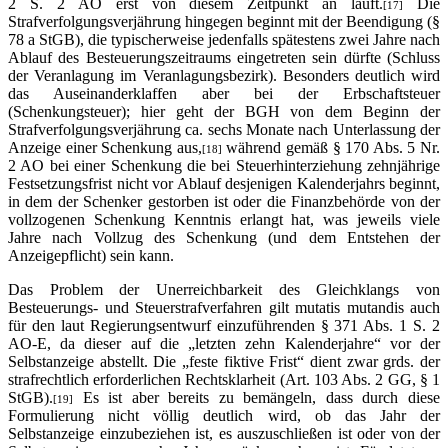
2 S. 2 AO erst von diesem Zeitpunkt an läuft.
Die
[17]
Strafverfolgungsverjährung hingegen beginnt mit der Beendigung (§
78 a StGB), die typischerweise jedenfalls spätestens zwei Jahre nach
Ablauf des Besteuerungszeitraums eingetreten sein dürfte (Schluss
der Veranlagung im Veranlagungsbezirk). Besonders deutlich wird
das Auseinanderklaffen aber bei der Erbschaftsteuer
(Schenkungsteuer); hier geht der BGH von dem Beginn der
Strafverfolgungsverjährung ca. sechs Monate nach Unterlassung der
Anzeige einer Schenkung aus,
während gemäß § 170 Abs. 5 Nr.
[18]
2 AO bei einer Schenkung die bei Steuerhinterziehung zehnjährige
Festsetzungsfrist nicht vor Ablauf desjenigen Kalenderjahrs beginnt,
in dem der Schenker gestorben ist oder die Finanzbehörde von der
vollzogenen Schenkung Kenntnis erlangt hat, was jeweils viele
Jahre nach Vollzug des Schenkung (und dem Entstehen der
Anzeigepflicht) sein kann.
Das Problem der Unerreichbarkeit des Gleichklangs von
Besteuerungs- und Steuerstrafverfahren gilt mutatis mutandis auch
für den laut Regierungsentwurf einzuführenden § 371 Abs. 1 S. 2
AO-E, da dieser auf die „letzten zehn Kalenderjahre“ vor der
Selbstanzeige abstellt. Die „feste fiktive Frist“ dient zwar grds. der
strafrechtlich erforderlichen Rechtsklarheit (Art. 103 Abs. 2 GG, § 1
StGB).
Es ist aber bereits zu bemängeln, dass durch diese
[19]
Formulierung nicht völlig deutlich wird, ob das Jahr der
Selbstanzeige einzubeziehen ist, es auszuschließen ist oder von der