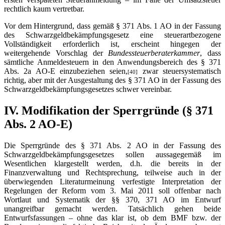
rechtlich kaum vertretbar.
Vor dem Hintergrund, dass gemäß § 371 Abs. 1 AO in der Fassung
des Schwarzgeldbekämpfungsgesetz eine steuerartbezogene
Vollständigkeit erforderlich ist, erscheint hingegen der
weitergehende Vorschlag der
Bundessteuerberaterkammer
, dass
sämtliche Anmeldesteuern in den Anwendungsbereich des § 371
Abs. 2a AO-E einzubeziehen seien,
zwar steuersystematisch
[40]
richtig, aber mit der Ausgestaltung des § 371 AO in der Fassung des
Schwarzgeldbekämpfungsgesetzes schwer vereinbar.
IV. Modifikation der Sperrgründe (§ 371
Abs. 2 AO-E)
Die Sperrgründe des § 371 Abs. 2 AO in der Fassung des
Schwarzgeldbekämpfungsgesetzes sollen aussagegemäß im
Wesentlichen klargestellt werden, d.h. die bereits in der
Finanzverwaltung und Rechtsprechung, teilweise auch in der
überwiegenden Literaturmeinung verfestigte Interpretation der
Regelungen der Reform vom 3. Mai 2011 soll offenbar nach
Wortlaut und Systematik der §§ 370, 371 AO im Entwurf
unangreifbar gemacht werden. Tatsächlich gehen beide
Entwurfsfassungen – ohne das klar ist, ob dem BMF bzw. der