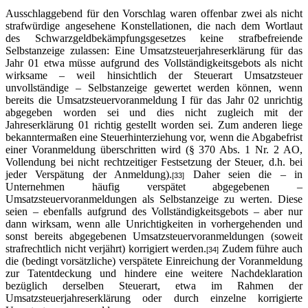
Ausschlaggebend für den Vorschlag waren offenbar zwei als nicht
strafwürdige angesehene Konstellationen, die nach dem Wortlaut
des Schwarzgeldbekämpfungsgesetzes keine strafbefreiende
Selbstanzeige zulassen: Eine Umsatzsteuerjahreserklärung für das
Jahr 01 etwa müsse aufgrund des Vollständigkeitsgebots als nicht
wirksame – weil hinsichtlich der Steuerart Umsatzsteuer
unvollständige – Selbstanzeige gewertet werden können, wenn
bereits die Umsatzsteuervoranmeldung I für das Jahr 02 unrichtig
abgegeben worden sei und dies nicht zugleich mit der
Jahreserklärung 01 richtig gestellt worden sei. Zum anderen liege
bekanntermaßen eine Steuerhinterziehung vor, wenn die Abgabefrist
einer Voranmeldung überschritten wird (§ 370 Abs. 1 Nr. 2 AO,
Vollendung bei nicht rechtzeitiger Festsetzung der Steuer, d.h. bei
jeder Verspätung der Anmeldung).
Daher seien die – in
[33]
Unternehmen häufig verspätet abgegebenen –
Umsatzsteuervoranmeldungen als Selbstanzeige zu werten. Diese
seien – ebenfalls aufgrund des Vollständigkeitsgebots – aber nur
dann wirksam, wenn alle Unrichtigkeiten in vorhergehenden und
sonst bereits abgegebenen Umsatzsteuervoranmeldungen (soweit
strafrechtlich nicht verjährt) korrigiert werden.
Zudem führe auch
[34]
die (bedingt vorsätzliche) verspätete Einreichung der Voranmeldung
zur Tatentdeckung und hindere eine weitere Nachdeklaration
bezüglich derselben Steuerart, etwa im Rahmen der
Umsatzsteuerjahreserklärung oder durch einzelne korrigierte