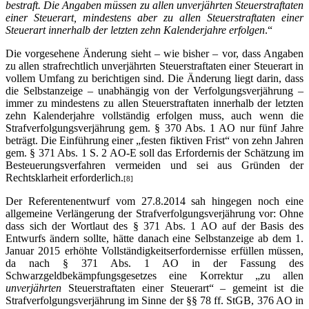
bestraft. Die Angaben müssen zu allen unverjährten Steuerstraftaten
einer Steuerart, mindestens aber zu allen Steuerstraftaten einer
Steuerart innerhalb der letzten zehn Kalenderjahre erfolgen
.“
Die vorgesehene Änderung sieht – wie bisher – vor, dass Angaben
zu allen strafrechtlich unverjährten Steuerstraftaten einer Steuerart in
vollem Umfang zu berichtigen sind. Die Änderung liegt darin, dass
die Selbstanzeige – unabhängig von der Verfolgungsverjährung –
immer zu mindestens zu allen Steuerstraftaten innerhalb der letzten
zehn Kalenderjahre vollständig erfolgen muss, auch wenn die
Strafverfolgungsverjährung gem. § 370 Abs. 1 AO nur fünf Jahre
beträgt. Die Einführung einer „festen fiktiven Frist“ von zehn Jahren
gem. § 371 Abs. 1 S. 2 AO-E soll das Erfordernis der Schätzung im
Besteuerungsverfahren vermeiden und sei aus Gründen der
Rechtsklarheit erforderlich.
[8]
Der Referentenentwurf vom 27.8.2014 sah hingegen noch eine
allgemeine Verlängerung der Strafverfolgungsverjährung vor: Ohne
dass sich der Wortlaut des § 371 Abs. 1 AO auf der Basis des
Entwurfs ändern sollte, hätte danach eine Selbstanzeige ab dem 1.
Januar 2015 erhöhte Vollständigkeitserfordernisse erfüllen müssen,
da nach § 371 Abs. 1 AO in der Fassung des
Schwarzgeldbekämpfungsgesetzes eine Korrektur „zu allen
unverjährten
Steuerstraftaten einer Steuerart“ – gemeint ist die
Strafverfolgungsverjährung im Sinne der §§ 78 ff. StGB, 376 AO in