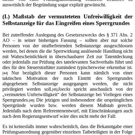
ausweislich der Begründung sogar explizit gewünscht.
(I.) Maßstab der vermuteteten Unfreiwilligkeit der
Selbstanzeige für das Eingreifen eines Sperrgrundes
Bei zutreffender Auslegung des Gesetzeszwecks des § 371 Abs. 2
AO – in seiner bisherigen Fassung – sollten aber nur solche
Personen von der strafbefreienden Selbstanzeige ausgeschlossen
werden, bei denen die die Sperrwirkung auslösende Handlung nicht
mit Wahrscheinlichkeit in überschaubarer Zeit zur Tatentdeckung
oder jedenfalls zur Prüfung des tatrelevanten Sachverhalts führt und
dies für den Steuerstraftäter zumindest typischerweise erkennbar ist.
Nur bezüglich dieser Personen kann nämlich von einer
[44]
taktischen Motivation der nach Eintritt des Sperrgrundes
abgegebenen Selbstanzeige ausgegangen werden, die nicht
privilegiert werden soll.
Joecks
spricht anschaulich von der
[45]
„vermuteten Unfreiwilligkeit“ der Selbstanzeige bei Vorliegen eines
Sperrgrundes.
Die jetzigen und insbesondere die ursprünglichen
[46]
Sperrgründe wurden bzw. werden diesem Maßstab gerecht.
Jedenfalls nach dem Referentenentwurf, mit Einschränkungen auch
nach dem Regierungsentwurf wäre dies nicht mehr der Fall:
Es ist keinesfalls immer wahrscheinlich, dass die Bekanntgabe einer
Prüfungsanordnung gegenüber einzelnen Tatbeteiligten in der Folge