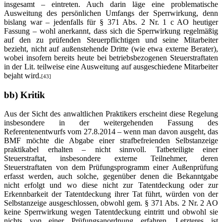
insgesamt – eintreten. Auch darin läge eine problematische
Ausweitung des persönlichen Umfangs der Sperrwirkung, denn
bislang war – jedenfalls für § 371 Abs. 2 Nr. 1 c AO heutiger
Fassung – wohl anerkannt, dass sich die Sperrwirkung regelmäßig
auf den zu prüfenden Steuerpflichtigen und seine Mitarbeiter
bezieht, nicht auf außenstehende Dritte (wie etwa externe Berater),
wobei insofern bereits heute bei betriebsbezogenen Steuerstraftaten
in der Lit. teilweise eine Ausweitung auf ausgeschiedene Mitarbeiter
bejaht wird.
[43]
bb) Kritik
Aus der Sicht des anwaltlichen Praktikers erscheint diese Regelung
insbesondere in der weitergehenden Fassung des
Referentenentwurfs vom 27.8.2014 – wenn man davon ausgeht, das
BMF möchte die Abgabe einer strafbefreienden Selbstanzeige
praktikabel erhalten – nicht sinnvoll. Tatbeteiligte einer
Steuerstraftat, insbesondere externe Teilnehmer, deren
Steuerstraftaten von dem Prüfungsprogramm einer Außenprüfung
erfasst werden, auch solche, gegenüber denen die Bekanntgabe
nicht erfolgt und wo diese nicht zur Tatentdeckung oder zur
Erkennbarkeit der Tatentdeckung ihrer Tat führt, würden von der
Selbstanzeige ausgeschlossen, obwohl gem. § 371 Abs. 2 Nr. 2 AO
keine Sperrwirkung wegen Tatentdeckung eintritt und obwohl sie
nichts von einer Prüfungsanordnung erfahren. Letzteres ist