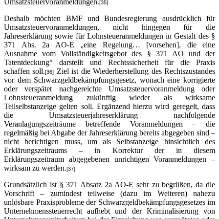
Umsatzsteuervoranmeldungen.
[35]
Deshalb möchten BMF und Bundesregierung ausdrücklich für
Umsatzsteuervoranmeldungen, nicht hingegen für die
Jahreserklärung sowie für Lohnsteueranmeldungen in Gestalt des §
371 Abs. 2a AO-E „eine Regelung… [vorsehen], die eine
Ausnahme vom Vollständigkeitsgebot des § 371 AO und der
Tatentdeckung“ darstellt und Rechtssicherheit für die Praxis
schaffen soll.
Ziel ist die Wiederherstellung des Rechtszustandes
[36]
vor dem Schwarzgeldbekämpfungsgesetz, wonach eine korrigierte
oder verspätet nachgereichte Umsatzsteuervoranmeldung oder
Lohnsteueranmeldung zukünftig wieder als wirksame
Teilselbstanzeige gelten soll. Ergänzend hierzu wird geregelt, dass
die Umsatzsteuerjahreserklärung nachfolgende
Veranlagungszeiträume betreffende Voranmeldungen – die
regelmäßig bei Abgabe der Jahreserklärung bereits abgegeben sind –
nicht berichtigen muss, um als Selbstanzeige hinsichtlich des
Erklärungszeitraums – in Korrektur der in diesem
Erklärungszeitraum abgegebenen unrichtigen Voranmeldungen –
wirksam zu werden.
[37]
Grundsätzlich ist § 371 Absatz 2a AO-E sehr zu begrüßen, da die
Vorschrift – zumindest teilweise (dazu im Weiteren) nahezu
unlösbare Praxisprobleme der Schwarzgeldbekämpfungsgesetzes im
Unternehmenssteuerrecht aufhebt und der Kriminalisierung von