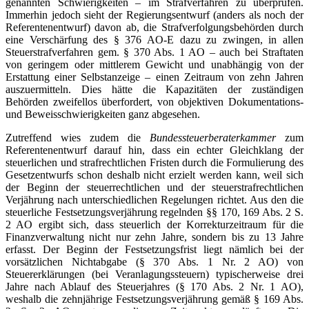
genannten Schwierigkeiten – im Strafverfahren zu überprüfen.
Immerhin jedoch sieht der Regierungsentwurf (anders als noch der
Referentenentwurf) davon ab, die Strafverfolgungsbehörden durch
eine Verschärfung des § 376 AO-E dazu zu zwingen, in allen
Steuerstrafverfahren gem. § 370 Abs. 1 AO – auch bei Straftaten
von geringem oder mittlerem Gewicht und unabhängig von der
Erstattung einer Selbstanzeige – einen Zeitraum von zehn Jahren
auszuermitteln. Dies hätte die Kapazitäten der zuständigen
Behörden zweifellos überfordert, von objektiven Dokumentations-
und Beweisschwierigkeiten ganz abgesehen.
Zutreffend wies zudem die
Bundessteuerberaterkammer
zum
Referentenentwurf darauf hin, dass ein echter Gleichklang der
steuerlichen und strafrechtlichen Fristen durch die Formulierung des
Gesetzentwurfs schon deshalb nicht erzielt werden kann, weil sich
der Beginn der steuerrechtlichen und der steuerstrafrechtlichen
Verjährung nach unterschiedlichen Regelungen richtet. Aus den die
steuerliche Festsetzungsverjährung regelnden §§ 170, 169 Abs. 2 S.
2 AO ergibt sich, dass steuerlich der Korrekturzeitraum für die
Finanzverwaltung nicht nur zehn Jahre, sondern bis zu 13 Jahre
erfasst. Der Beginn der Festsetzungsfrist liegt nämlich bei der
vorsätzlichen Nichtabgabe (§ 370 Abs. 1 Nr. 2 AO) von
Steuererklärungen (bei Veranlagungssteuern) typischerweise drei
Jahre nach Ablauf des Steuerjahres (§ 170 Abs. 2 Nr. 1 AO),
weshalb die zehnjährige Festsetzungsverjährung gemäß § 169 Abs.