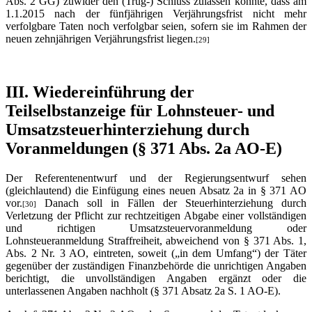
Abs. 2 GG) zuwider den (Trug-) Schluss zulassen könnte, dass am
1.1.2015 nach der fünfjährigen Verjährungsfrist nicht mehr
verfolgbare Taten noch verfolgbar seien, sofern sie im Rahmen der
neuen zehnjährigen Verjährungsfrist liegen.
[29]
III. Wiedereinführung der
Teilselbstanzeige für Lohnsteuer- und
Umsatzsteuerhinterziehung durch
Voranmeldungen (§ 371 Abs. 2a AO-E)
Der Referentenentwurf und der Regierungsentwurf sehen
(gleichlautend) die Einfügung eines neuen Absatz 2a in § 371 AO
vor.
Danach soll in Fällen der Steuerhinterziehung durch
[30]
Verletzung der Pflicht zur rechtzeitigen Abgabe einer vollständigen
und richtigen Umsatzsteuervoranmeldung oder
Lohnsteueranmeldung Straffreiheit, abweichend von § 371 Abs. 1,
Abs. 2 Nr. 3 AO, eintreten, soweit („in dem Umfang“) der Täter
gegenüber der zuständigen Finanzbehörde die unrichtigen Angaben
berichtigt, die unvollständigen Angaben ergänzt oder die
unterlassenen Angaben nachholt (§ 371 Absatz 2a S. 1 AO-E).