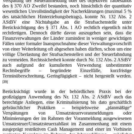
Verspätung der Steueranmeldung oder des objektiven Tatbestands
des § 370 AO Zweifel bestanden, noch hinsichtlich der quantitativ
wesentlichen Unvollständigkeit der Nacherklärungen (maximal 5 %
des tatsächlichen Hinterziehungsbetrags), konnte Nr. 132 Abs. 2
AStBV eine Nichtabgabe an die Strafsachenstelle unter
Berücksichtigung des § 371 Abs. 1 AO rechtlich eigentlich nicht
rechtfertigen. Dennoch dürfte davon auszugehen sein, dass die
Finanzverwaltungen der Länder zumindest in weniger gewichtigen
Fällen unter formaler Inanspruchnahme dieser Verwaltungsvorschrift
von einer Weiterleitung oft abgesehen haben dürften, schon um eine
völlige Überlastung der Strafsachenstellen und der Steuerfahndung
zu vermeiden. Rechtssicherheit konnte durch Nr. 132 Abs. 2 AStBV
auch aufgrund der kumulierten Verwendung unbestimmter
Rechtsbegriffe – begründete Einzelfälle, kurzfristige
Terminüberschreitung, Geringfügigkeit – nicht hergestellt werden.
[39]
Berücksichtigt wurde in der behördlichen Praxis bei der
großzügigen Anwendung des Nr. 132 Abs. 2 AStBV auch das
berechtigte Anliegen, eine Kriminalisierung bis dato geschäftlich
gebräuchlicher Praktiken – beispielsweise „planmäßige“
Verspätungen von Umsatzsteuervoranmeldungen oder
Minimierungen der im Rahmen der Voranmeldung ausgewiesenen
Umsatzsteuer/Umsatzsteuerzahllast im Zusammenhang mit einem
ausgeprägt restriktiven Cash Management und einer im Vorhinein