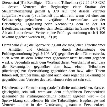
(Steuerstraf-)Tat Beteiligte – Täter und Teilnehmer (§§ 25-27 StGB)
– dessen Vertreter, der Begünstigte einer Straftat der
Steuerhinterziehung gemäß § 370 AO und dessen Vertreter
aufgeführt werden („Straffreiheit tritt nicht ein, wenn bei einer zur
Selbstanzeige gebrachten unverjährten Steuerstraftaten vor der
Berichtigung, Ergänzung oder Nachholung dem an der Tat
Beteiligten, seinem Vertreter, dem Begünstigten im Sinne des § 370
Absatz 1 oder dessen Vertreter eine Prüfungsanordnung nach § 196
bekannt gegeben worden ist,…“).
[41]
Damit wird (u.a.) die Sperrwirkung auf die möglichen Tatteilnehmer
– Anstifter und Gehilfen – durch Bekanntgabe der
Prüfungsanordnung (vgl. § 196 AO) gegenüber dem Täter erstreckt,
auch wenn sie dem Teilnehmer gegenüber nicht bekannt gegeben
wird.
Jedenfalls nach dem Wortlaut dieser Vorschrift ist neu, dass
[42]
die Bekanntgabe gegenüber dem bzw. einem Teilnehmer
(überhaupt) zur Sperrwirkung gegenüber dem bzw. allen Tätern
führen soll, darüber hinausgehend auch, dass sogar die Bekanntgabe
gegenüber dem Vertreter des Teilnehmers relevant sein soll.
Die alternative Formulierung („oder“) dürfte unterstreichen, dass es
gleichgültig sein soll, wem aus dem aufgeführten Personenkreis
gegenüber die Prüfungsanordnung bekannt gegeben wird – die
Sperrwirkung soll offenbar für alle Tatbeteiligten, Begünstigte und
Vertreter – den in der Neufassung genannten Personenkreis