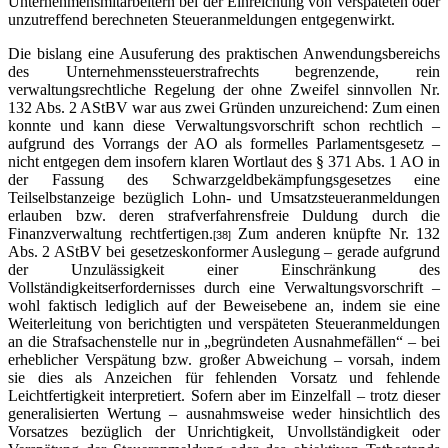
Unternehmensmitarbeitern bei der Einreichung von verspäteten oder
unzutreffend berechneten Steueranmeldungen entgegenwirkt.
Die bislang eine Ausuferung des praktischen Anwendungsbereichs
des Unternehmenssteuerstrafrechts begrenzende, rein
verwaltungsrechtliche Regelung der ohne Zweifel sinnvollen Nr.
132 Abs. 2 AStBV war aus zwei Gründen unzureichend: Zum einen
konnte und kann diese Verwaltungsvorschrift schon rechtlich –
aufgrund des Vorrangs der AO als formelles Parlamentsgesetz –
nicht entgegen dem insofern klaren Wortlaut des § 371 Abs. 1 AO in
der Fassung des Schwarzgeldbekämpfungsgesetzes eine
Teilselbstanzeige bezüglich Lohn- und Umsatzsteueranmeldungen
erlauben bzw. deren strafverfahrensfreie Duldung durch die
Finanzverwaltung rechtfertigen.
Zum anderen knüpfte Nr. 132
[38]
Abs. 2 AStBV bei gesetzeskonformer Auslegung – gerade aufgrund
der Unzulässigkeit einer Einschränkung des
Vollständigkeitserfordernisses durch eine Verwaltungsvorschrift –
wohl faktisch lediglich auf der Beweisebene an, indem sie eine
Weiterleitung von berichtigten und verspäteten Steueranmeldungen
an die Strafsachenstelle nur in „begründeten Ausnahmefällen“ – bei
erheblicher Verspätung bzw. großer Abweichung – vorsah, indem
sie dies als Anzeichen für fehlenden Vorsatz und fehlende
Leichtfertigkeit interpretiert. Sofern aber im Einzelfall – trotz dieser
generalisierten Wertung – ausnahmsweise weder hinsichtlich des
Vorsatzes bezüglich der Unrichtigkeit, Unvollständigkeit oder