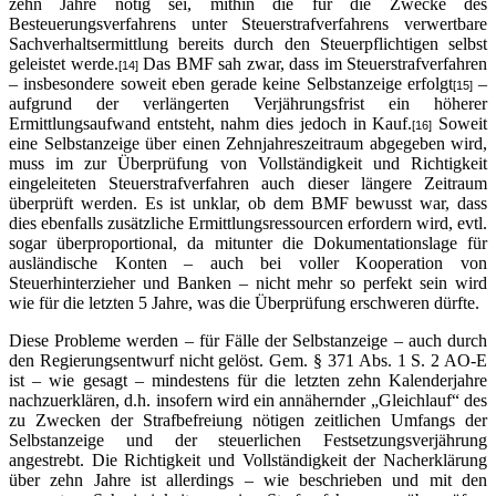
zehn Jahre nötig sei, mithin die für die Zwecke des
Besteuerungsverfahrens unter Steuerstrafverfahrens verwertbare
Sachverhaltsermittlung bereits durch den Steuerpflichtigen selbst
geleistet werde.
Das BMF sah zwar, dass im Steuerstrafverfahren
[14]
– insbesondere soweit eben gerade keine Selbstanzeige erfolgt
–
[15]
aufgrund der verlängerten Verjährungsfrist ein höherer
Ermittlungsaufwand entsteht, nahm dies jedoch in Kauf.
Soweit
[16]
eine Selbstanzeige über einen Zehnjahreszeitraum abgegeben wird,
muss im zur Überprüfung von Vollständigkeit und Richtigkeit
eingeleiteten Steuerstrafverfahren auch dieser längere Zeitraum
überprüft werden. Es ist unklar, ob dem BMF bewusst war, dass
dies ebenfalls zusätzliche Ermittlungsressourcen erfordern wird, evtl.
sogar überproportional, da mitunter die Dokumentationslage für
ausländische Konten – auch bei voller Kooperation von
Steuerhinterzieher und Banken – nicht mehr so perfekt sein wird
wie für die letzten 5 Jahre, was die Überprüfung erschweren dürfte.
Diese Probleme werden – für Fälle der Selbstanzeige – auch durch
den Regierungsentwurf nicht gelöst. Gem. § 371 Abs. 1 S. 2 AO-E
ist – wie gesagt – mindestens für die letzten zehn Kalenderjahre
nachzuerklären, d.h. insofern wird ein annähernder „Gleichlauf“ des
zu Zwecken der Strafbefreiung nötigen zeitlichen Umfangs der
Selbstanzeige und der steuerlichen Festsetzungsverjährung
angestrebt. Die Richtigkeit und Vollständigkeit der Nacherklärung
über zehn Jahre ist allerdings – wie beschrieben und mit den