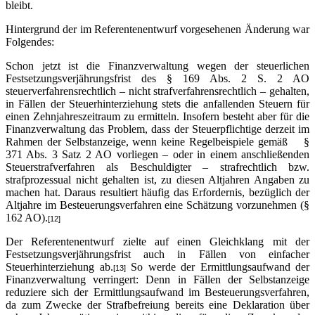
bleibt.
Hintergrund der im Referentenentwurf vorgesehenen Änderung war
Folgendes:
Schon jetzt ist die Finanzverwaltung wegen der steuerlichen
Festsetzungsverjährungsfrist des § 169 Abs. 2 S. 2 AO
steuerverfahrensrechtlich – nicht strafverfahrensrechtlich – gehalten,
in Fällen der Steuerhinterziehung stets die anfallenden Steuern für
einen Zehnjahreszeitraum zu ermitteln. Insofern besteht aber für die
Finanzverwaltung das Problem, dass der Steuerpflichtige derzeit im
Rahmen der Selbstanzeige, wenn keine Regelbeispiele gemäß §
371 Abs. 3 Satz 2 AO vorliegen – oder in einem anschließenden
Steuerstrafverfahren als Beschuldigter – strafrechtlich bzw.
strafprozessual nicht gehalten ist, zu diesen Altjahren Angaben zu
machen hat. Daraus resultiert häufig das Erfordernis, bezüglich der
Altjahre im Besteuerungsverfahren eine Schätzung vorzunehmen (§
162 AO).
[12]
Der Referentenentwurf zielte auf einen Gleichklang mit der
Festsetzungsverjährungsfrist auch in Fällen von einfacher
Steuerhinterziehung ab.
So werde der Ermittlungsaufwand der
[13]
Finanzverwaltung verringert: Denn in Fällen der Selbstanzeige
reduziere sich der Ermittlungsaufwand im Besteuerungsverfahren,
da zum Zwecke der Strafbefreiung bereits eine Deklaration über