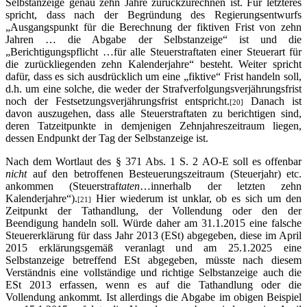
Selbstanzeige genau zehn Jahre zurückzurechnen ist. Für letzteres
spricht, dass nach der Begründung des Regierungsentwurfs
„Ausgangspunkt für die Berechnung der fiktiven Frist von zehn
Jahren … die Abgabe der Selbstanzeige“ ist und die
„Berichtigungspflicht …für alle Steuerstraftaten einer Steuerart für
die zurückliegenden zehn Kalenderjahre“ besteht. Weiter spricht
dafür, dass es sich ausdrücklich um eine „fiktive“ Frist handeln soll,
d.h. um eine solche, die weder der Strafverfolgungsverjährungsfrist
noch der Festsetzungsverjährungsfrist entspricht.
Danach ist
[20]
davon auszugehen, dass alle Steuerstraftaten zu berichtigen sind,
deren Tatzeitpunkte in demjenigen Zehnjahreszeitraum liegen,
dessen Endpunkt der Tag der Selbstanzeige ist.
Nach dem Wortlaut des § 371 Abs. 1 S. 2 AO-E soll es offenbar
nicht
auf den betroffenen Besteuerungszeitraum (Steuerjahr) etc.
ankommen (Steuerstraf
taten
…innerhalb der letzten zehn
Kalenderjahre“).
Hier wiederum ist unklar, ob es sich um den
[21]
Zeitpunkt der Tathandlung, der Vollendung oder den der
Beendigung handeln soll. Würde daher am 31.1.2015 eine falsche
Steuererklärung für dass Jahr 2013 (ESt) abgegeben, diese im April
2015 erklärungsgemäß veranlagt und am 25.1.2025 eine
Selbstanzeige betreffend ESt abgegeben, müsste nach diesem
Verständnis eine vollständige und richtige Selbstanzeige auch die
ESt 2013 erfassen, wenn es auf die Tathandlung oder die
Vollendung ankommt. Ist allerdings die Abgabe im obigen Beispiel