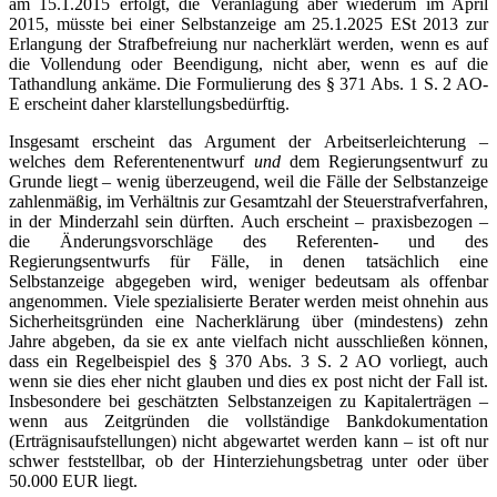
am 15.1.2015 erfolgt, die Veranlagung aber wiederum im April
2015, müsste bei einer Selbstanzeige am 25.1.2025 ESt 2013 zur
Erlangung der Strafbefreiung nur nacherklärt werden, wenn es auf
die Vollendung oder Beendigung, nicht aber, wenn es auf die
Tathandlung ankäme. Die Formulierung des § 371 Abs. 1 S. 2 AO-
E erscheint daher klarstellungsbedürftig.
Insgesamt erscheint das Argument der Arbeitserleichterung –
welches dem Referentenentwurf
und
dem Regierungsentwurf zu
Grunde liegt – wenig überzeugend, weil die Fälle der Selbstanzeige
zahlenmäßig, im Verhältnis zur Gesamtzahl der Steuerstrafverfahren,
in der Minderzahl sein dürften. Auch erscheint – praxisbezogen –
die Änderungsvorschläge des Referenten- und des
Regierungsentwurfs für Fälle, in denen tatsächlich eine
Selbstanzeige abgegeben wird, weniger bedeutsam als offenbar
angenommen. Viele spezialisierte Berater werden meist ohnehin aus
Sicherheitsgründen eine Nacherklärung über (mindestens) zehn
Jahre abgeben, da sie ex ante vielfach nicht ausschließen können,
dass ein Regelbeispiel des § 370 Abs. 3 S. 2 AO vorliegt, auch
wenn sie dies eher nicht glauben und dies ex post nicht der Fall ist.
Insbesondere bei geschätzten Selbstanzeigen zu Kapitalerträgen –
wenn aus Zeitgründen die vollständige Bankdokumentation
(Erträgnisaufstellungen) nicht abgewartet werden kann – ist oft nur
schwer feststellbar, ob der Hinterziehungsbetrag unter oder über
50.000 EUR liegt.