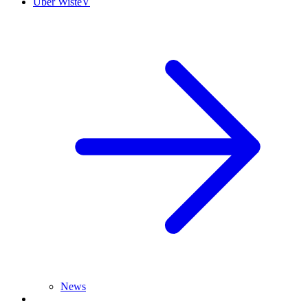
Über WisteV
News