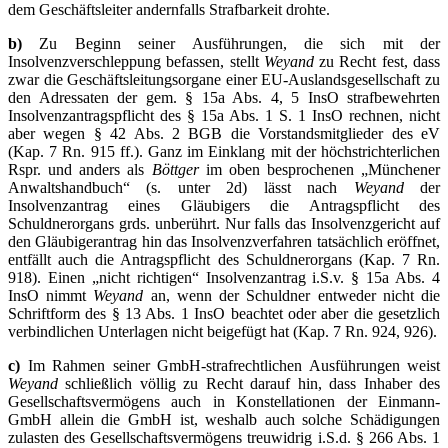
dem Geschäftsleiter andernfalls Strafbarkeit drohte.
b)
Zu Beginn seiner Ausführungen, die sich mit der
Insolvenzverschleppung befassen, stellt
Weyand
zu Recht fest, dass
zwar die Geschäftsleitungsorgane einer EU-Auslandsgesellschaft zu
den Adressaten der gem. § 15a Abs. 4, 5 InsO strafbewehrten
Insolvenzantragspflicht des § 15a Abs. 1 S. 1 InsO rechnen, nicht
aber wegen § 42 Abs. 2 BGB die Vorstandsmitglieder des eV
(Kap. 7 Rn. 915 ff.). Ganz im Einklang mit der höchstrichterlichen
Rspr. und anders als
Böttger
im oben besprochenen „Münchener
Anwaltshandbuch“ (s. unter 2d) lässt nach
Weyand
der
Insolvenzantrag eines Gläubigers die Antragspflicht des
Schuldnerorgans grds. unberührt. Nur falls das Insolvenzgericht auf
den Gläubigerantrag hin das Insolvenzverfahren tatsächlich eröffnet,
entfällt auch die Antragspflicht des Schuldnerorgans (Kap. 7 Rn.
918). Einen „nicht richtigen“ Insolvenzantrag i.S.v. § 15a Abs. 4
InsO nimmt
Weyand
an, wenn der Schuldner entweder nicht die
Schriftform des § 13 Abs. 1 InsO beachtet oder aber die gesetzlich
verbindlichen Unterlagen nicht beigefügt hat (Kap. 7 Rn. 924, 926).
c)
Im Rahmen seiner GmbH-strafrechtlichen Ausführungen weist
Weyand
schließlich völlig zu Recht darauf hin, dass Inhaber des
Gesellschaftsvermögens auch in Konstellationen der Einmann-
GmbH allein die GmbH ist, weshalb auch solche Schädigungen
zulasten des Gesellschaftsvermögens treuwidrig i.S.d. § 266 Abs. 1