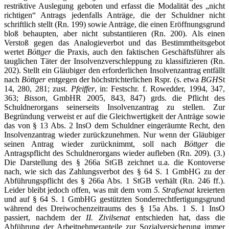
restriktive Auslegung geboten und erfasst die Modalität des „nicht
richtigen“ Antrags jedenfalls Anträge, die der Schuldner nicht
schriftlich stellt (Rn. 199) sowie Anträge, die einen Eröffnungsgrund
bloß behaupten, aber nicht substantiieren (Rn. 200). Als einen
Verstoß gegen das Analogieverbot und das Bestimmtheitsgebot
wertet
Böttger
die Praxis, auch den faktischen Geschäftsführer als
tauglichen Täter der Insolvenzverschleppung zu klassifizieren (Rn.
202). Stellt ein Gläubiger den erforderlichen Insolvenzantrag entfällt
nach
Böttger
entgegen der höchstrichterlichen Rspr. (s. etwa
BGH
St
14, 280, 281; zust.
Pfeiffer
, in: Festschr. f. Rowedder, 1994, 347,
363;
Bisson
, GmbHR 2005, 843, 847) grds. die Pflicht des
Schuldnerorgans seinerseits Insolvenzantrag zu stellen. Zur
Begründung verweist er auf die Gleichwertigkeit der Anträge sowie
das von § 13 Abs. 2 InsO dem Schuldner eingeräumte Recht, den
Insolvenzantrag wieder zurückzunehmen. Nur wenn der Gläubiger
seinen Antrag wieder zurücknimmt, soll nach
Böttger
die
Antragspflicht des Schuldnerorgans wieder aufleben (Rn. 209). (3.)
Die Darstellung des § 266a StGB zeichnet u.a. die Kontoverse
nach, wie sich das Zahlungsverbot des § 64 S. 1 GmbHG zu der
Abführungspflicht des § 266a Abs. 1 StGB verhält (Rn. 246 ff.).
Leider bleibt jedoch offen, was mit dem vom
5. Strafsenat
kreierten
und auf § 64 S. 1 GmbHG gestützten Sonderrechtfertigungsgrund
während des Dreiwochenzeitraums des § 15a Abs. 1 S. 1 InsO
passiert, nachdem der
II. Zivilsenat
entschieden hat, dass die
Abführung der Arbeitnehmeranteile zur Sozialversicherung immer