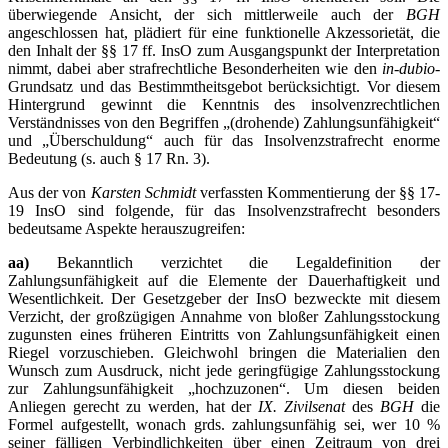
überwiegende Ansicht, der sich mittlerweile auch der
BGH
angeschlossen hat, plädiert für eine funktionelle Akzessorietät, die
den Inhalt der §§ 17 ff. InsO zum Ausgangspunkt der Interpretation
nimmt, dabei aber strafrechtliche Besonderheiten wie den
in-dubio
-
Grundsatz und das Bestimmtheitsgebot berücksichtigt. Vor diesem
Hintergrund gewinnt die Kenntnis des insolvenzrechtlichen
Verständnisses von den Begriffen „(drohende) Zahlungsunfähigkeit“
und „Überschuldung“ auch für das Insolvenzstrafrecht enorme
Bedeutung (s. auch § 17 Rn. 3).
Aus der von
Karsten Schmidt
verfassten Kommentierung der §§ 17-
19 InsO sind folgende, für das Insolvenzstrafrecht besonders
bedeutsame Aspekte herauszugreifen:
aa)
Bekanntlich verzichtet die Legaldefinition der
Zahlungsunfähigkeit auf die Elemente der Dauerhaftigkeit und
Wesentlichkeit. Der Gesetzgeber der InsO bezweckte mit diesem
Verzicht, der großzügigen Annahme von bloßer Zahlungsstockung
zugunsten eines früheren Eintritts von Zahlungsunfähigkeit einen
Riegel vorzuschieben. Gleichwohl bringen die Materialien den
Wunsch zum Ausdruck, nicht jede geringfügige Zahlungsstockung
zur Zahlungsunfähigkeit „hochzuzonen“. Um diesen beiden
Anliegen gerecht zu werden, hat der
IX. Zivilsenat
des
BGH
die
Formel aufgestellt, wonach grds. zahlungsunfähig sei, wer 10 %
seiner fälligen Verbindlichkeiten über einen Zeitraum von drei