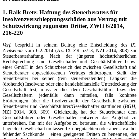
1. Raik Brete: Haftung des Steuerberaters für
Insolvenzverschleppungsschäden aus Vertrag mit
Schutzwirkung zugunsten Dritter, ZWH 6/2014,
216-220
Verf.
bespricht in seinem Beitrag eine Entscheidung des
IX.
Zivilsenats
vom 6.2.2014 (Az. IX ZR 53/13, NZI 2014, 308) zur
Steuerberaterhaftung. Nach der jüngeren höchstrichterlichen
Rechtsprechung sind Gesellschafter und Geschäftsführer bspw.
einer GmbH in den Schutzbereich des zwischen Gesellschaft und
Steuerberater abgeschlossenen Vertrags einbezogen. Stellt der
Steuerberater bei seiner (rein steuerberatenden) Tätigkeit die
(drohende) Insolvenz oder eine handelsbilanzielle Unterdeckung der
Gesellschaft fest, muss er dies dem Geschäftsführer bzw. den
Gesellschaftern jedenfalls dann mitteilen, falls konkrete
Erörterungen über die Insolvenzreife der Gesellschaft zwischen
Steuerberater und Geschäftsführer/Gesellschafter stattfinden (
BGH
,
NZI 2014, 308, 309). Gleichzeitig hat der Steuerberater dem
Geschäftsführer oder Gesellschafter entweder das Angebot zu
unterbreiten, ihn mit der Aufgabe zu betrauen, die wirtschaftliche
Lage der Gesellschaft umfassend zu begutachten oder aber – v.a. bei
fehlender Sachkunde – einen geeigneten Dritten zu benennen, der