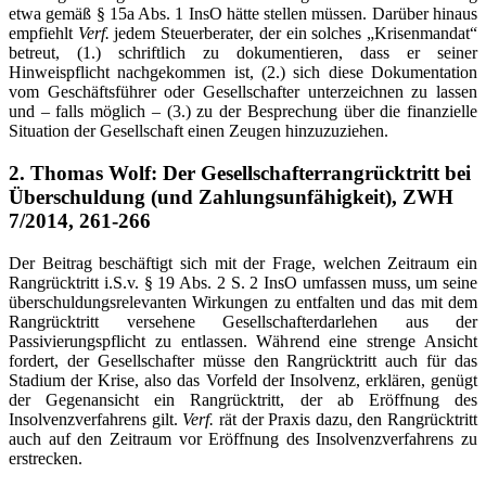
etwa gemäß § 15a Abs. 1 InsO hätte stellen müssen. Darüber hinaus
empfiehlt
Verf.
jedem Steuerberater, der ein solches „Krisenmandat“
betreut, (1.) schriftlich zu dokumentieren, dass er seiner
Hinweispflicht nachgekommen ist, (2.) sich diese Dokumentation
vom Geschäftsführer oder Gesellschafter unterzeichnen zu lassen
und – falls möglich – (3.) zu der Besprechung über die finanzielle
Situation der Gesellschaft einen Zeugen hinzuzuziehen.
2. Thomas Wolf: Der Gesellschafterrangrücktritt bei
Überschuldung (und Zahlungsunfähigkeit), ZWH
7/2014, 261-266
Der Beitrag beschäftigt sich mit der Frage, welchen Zeitraum ein
Rangrücktritt i.S.v. § 19 Abs. 2 S. 2 InsO umfassen muss, um seine
überschuldungsrelevanten Wirkungen zu entfalten und das mit dem
Rangrücktritt versehene Gesellschafterdarlehen aus der
Passivierungspflicht zu entlassen. Während eine strenge Ansicht
fordert, der Gesellschafter müsse den Rangrücktritt auch für das
Stadium der Krise, also das Vorfeld der Insolvenz, erklären, genügt
der Gegenansicht ein Rangrücktritt, der ab Eröffnung des
Insolvenzverfahrens gilt.
Verf.
rät der Praxis dazu, den Rangrücktritt
auch auf den Zeitraum vor Eröffnung des Insolvenzverfahrens zu
erstrecken.