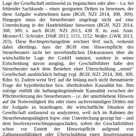
Lage der Gesellschaft umfassend zu begutachten oder aber – v.a. bei
fehlender Sachkunde – einen geeigneten Dritten zu benennen, der
diese Aufgabe wahrnehmen kann (
BGH
, NZI 2014, 308, 309).
Hingegen muss der Steuerberater ungefragt nicht auf eine
Unterdeckung in der Handelsbilanz hinweisen (
BGH
, NZI 2014,
308, 309; s. auch
BGH
, NZI 2013, 438 ff. m. zust. Anm.
Meixner/U. Schröder
, DStR 2013, 1151, 1152;
Wolfer
, GWR 2013,
203). Diese Rechtsprechungslinie zeichnet
Verf.
nach, verkennt
dabei allerdings, dass der
BGH
eine Hinweispflicht des
Steuerberaters nicht bei unverbindlichen Diskussionen über die
wirtschaftliche Lage der GmbH statuiert, sondern in seiner
Entscheidung davon ausging, der Geschäftsführer habe den
Steuerberater nach dem Bestehen einer Überschuldung „seiner“
Gesellschaft ausdrücklich befragt (vgl.
BGH
, NZI 2014, 308, 309,
Rdnr. 6). Zudem weist
Verf.
auf die bislang noch nicht thematisierte
Frage der hypothetischen bzw. überholenden Kausalität hin. Ihm
zufolge entfällt die haftungsbegründende Kausalität zwischen der
Pflichtverletzung des Steuerberaters –
i.e.
der unterbliebene Hinweis
auf die Notwendigkeit ihn oder einen sachverständigen Dritten mit
der Aufgabe zu beauftragen, die wirtschaftliche Situation der
Gesellschaft umfassend zu analysieren, weil sich im Rahmen der
Steuerberatungstätigkeit bspw. eine Unterdeckung gezeigt hat – und
dem Insolvenzverschleppungsschaden, sofern der Geschäftsführer
schon vor Eintritt der Hinweispflicht aufgrund von
Zahlungsunfähigkeit oder Überschuldung einen Insolvenzantrag