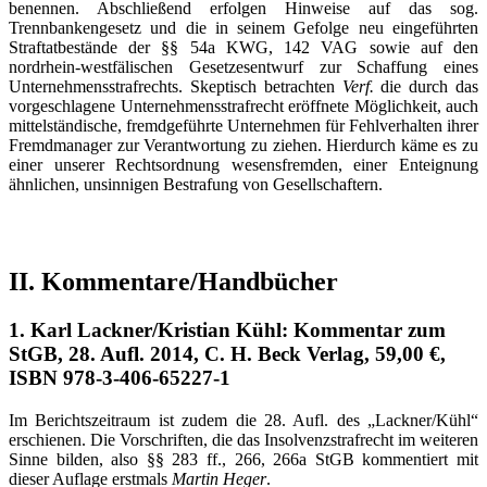
benennen. Abschließend erfolgen Hinweise auf das sog.
Trennbankengesetz und die in seinem Gefolge neu eingeführten
Straftatbestände der §§ 54a KWG, 142 VAG sowie auf den
nordrhein-westfälischen Gesetzesentwurf zur Schaffung eines
Unternehmensstrafrechts. Skeptisch betrachten
Verf.
die durch das
vorgeschlagene Unternehmensstrafrecht eröffnete Möglichkeit, auch
mittelständische, fremdgeführte Unternehmen für Fehlverhalten ihrer
Fremdmanager zur Verantwortung zu ziehen. Hierdurch käme es zu
einer unserer Rechtsordnung wesensfremden, einer Enteignung
ähnlichen, unsinnigen Bestrafung von Gesellschaftern.
II. Kommentare/Handbücher
1. Karl Lackner/Kristian Kühl: Kommentar zum
StGB, 28. Aufl. 2014, C. H. Beck Verlag, 59,00 €,
ISBN 978-3-406-65227-1
Im Berichtszeitraum ist zudem die 28. Aufl. des „Lackner/Kühl“
erschienen. Die Vorschriften, die das Insolvenzstrafrecht im weiteren
Sinne bilden, also §§ 283 ff., 266, 266a StGB kommentiert mit
dieser Auflage erstmals
Martin Heger
.