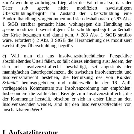
zur Anwendung zu bringen. Liegt aber der Fall einmal so, dass der
Täter
sub specie
nicht modifiziert zweistufigem
Überschuldungsbegriff im Zustand der Überschuldung eine
Bankrotthandlung vorgenommen und sich deshalb nach § 283 Abs.
1 StGB strafbar gemacht hätte, wohingegen die Handlung
sub
specie
modifiziert zweistufigem Überschuldungsbegriff außerhalb
der Krise begangen und damit gem. § 283 Abs. 1 StGB straflos
wäre, erfordert § 2 Abs. 3 StGB die Heranziehung des modifiziert
zweistufigen Überschuldungsbegriffs.
c)
Will man ein aus insolvenzstrafrechtlicher Perspektive
abschließendes Urteil fällen, so fällt dieses eindeutig aus: Jedem, der
sich mit Insolvenzstrafrecht beschäftigt, sei angesichts der
mannigfachen Interdependenzen, die zwischen Insolvenzrecht und
Insolvenzstrafrecht bestehen, die Benutzung des von
Karsten
Schmidt
herausgegebenen und mittlerweile in der 18. Aufl.
vorliegenden Kommentars zur Insolvenzordnung nur empfohlen.
Insbesondere die zahlreichen Bezüge zum Insolvenzstrafrecht, die
der Kommentar herstellt, obschon er sich in erster Linie an den
Insolvenzrechtler wendet, sind für den Insolvenz
straf
rechtler von
unschätzbarem Wert!
I. Aufsatzliteratur