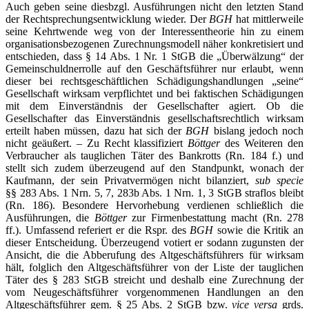
Auch geben seine diesbzgl. Ausführungen nicht den letzten Stand
der Rechtsprechungsentwicklung wieder. Der
BGH
hat mittlerweile
seine Kehrtwende weg von der Interessentheorie hin zu einem
organisationsbezogenen Zurechnungsmodell näher konkretisiert und
entschieden, dass § 14 Abs. 1 Nr. 1 StGB die „Überwälzung“ der
Gemeinschuldnerrolle auf den Geschäftsführer nur erlaubt, wenn
dieser bei rechtsgeschäftlichen Schädigungshandlungen „seine“
Gesellschaft wirksam verpflichtet und bei faktischen Schädigungen
mit dem Einverständnis der Gesellschafter agiert. Ob die
Gesellschafter das Einverständnis gesellschaftsrechtlich wirksam
erteilt haben müssen, dazu hat sich der
BGH
bislang jedoch noch
nicht geäußert. – Zu Recht klassifiziert
Böttger
des Weiteren den
Verbraucher als tauglichen Täter des Bankrotts (Rn. 184 f.) und
stellt sich zudem überzeugend auf den Standpunkt, wonach der
Kaufmann, der sein Privatvermögen nicht bilanziert,
sub specie
§§ 283 Abs. 1 Nrn. 5, 7, 283b Abs. 1 Nrn. 1, 3 StGB straflos bleibt
(Rn. 186). Besondere Hervorhebung verdienen schließlich die
Ausführungen, die
Böttger
zur Firmenbestattung macht (Rn. 278
ff.). Umfassend referiert er die Rspr. des
BGH
sowie die Kritik an
dieser Entscheidung. Überzeugend votiert er sodann zugunsten der
Ansicht, die die Abberufung des Altgeschäftsführers für wirksam
hält, folglich den Altgeschäftsführer von der Liste der tauglichen
Täter des § 283 StGB streicht und deshalb eine Zurechnung der
vom Neugeschäftsführer vorgenommenen Handlungen an den
Altgeschäftsführer gem. § 25 Abs. 2 StGB bzw.
vice versa
grds.