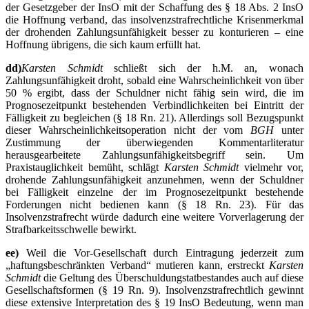
der Gesetzgeber der InsO mit der Schaffung des § 18 Abs. 2 InsO
die Hoffnung verband, das insolvenzstrafrechtliche Krisenmerkmal
der drohenden Zahlungsunfähigkeit besser zu konturieren – eine
Hoffnung übrigens, die sich kaum erfüllt hat.
dd)
Karsten Schmidt
schließt sich der h.M. an, wonach
Zahlungsunfähigkeit droht, sobald eine Wahrscheinlichkeit von über
50 % ergibt, dass der Schuldner nicht fähig sein wird, die im
Prognosezeitpunkt bestehenden Verbindlichkeiten bei Eintritt der
Fälligkeit zu begleichen (§ 18 Rn. 21). Allerdings soll Bezugspunkt
dieser Wahrscheinlichkeitsoperation nicht der vom
BGH
unter
Zustimmung der überwiegenden Kommentarliteratur
herausgearbeitete Zahlungsunfähigkeitsbegriff sein. Um
Praxistauglichkeit bemüht, schlägt
Karsten Schmidt
vielmehr vor,
drohende Zahlungsunfähigkeit anzunehmen, wenn der Schuldner
bei Fälligkeit einzelne der im Prognosezeitpunkt bestehende
Forderungen nicht bedienen kann (§ 18 Rn. 23). Für das
Insolvenzstrafrecht würde dadurch eine weitere Vorverlagerung der
Strafbarkeitsschwelle bewirkt.
ee)
Weil die Vor-Gesellschaft durch Eintragung jederzeit zum
„haftungsbeschränkten Verband“ mutieren kann, erstreckt
Karsten
Schmidt
die Geltung des Überschuldungstatbestandes auch auf diese
Gesellschaftsformen (§ 19 Rn. 9). Insolvenzstrafrechtlich gewinnt
diese extensive Interpretation des § 19 InsO Bedeutung, wenn man