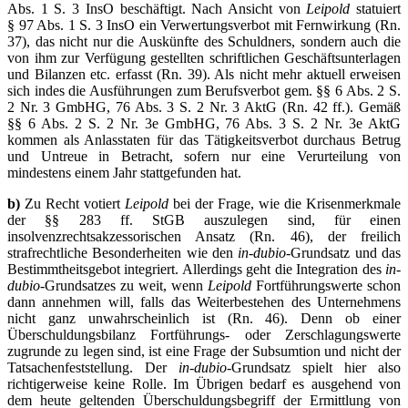
Abs. 1 S. 3 InsO beschäftigt. Nach Ansicht von
Leipold
statuiert
§ 97 Abs. 1 S. 3 InsO ein Verwertungsverbot mit Fernwirkung (Rn.
37), das nicht nur die Auskünfte des Schuldners, sondern auch die
von ihm zur Verfügung gestellten schriftlichen Geschäftsunterlagen
und Bilanzen etc. erfasst (Rn. 39). Als nicht mehr aktuell erweisen
sich indes die Ausführungen zum Berufsverbot gem. §§ 6 Abs. 2 S.
2 Nr. 3 GmbHG, 76 Abs. 3 S. 2 Nr. 3 AktG (Rn. 42 ff.). Gemäß
§§ 6 Abs. 2 S. 2 Nr. 3e GmbHG, 76 Abs. 3 S. 2 Nr. 3e AktG
kommen als Anlasstaten für das Tätigkeitsverbot durchaus Betrug
und Untreue in Betracht, sofern nur eine Verurteilung von
mindestens einem Jahr stattgefunden hat.
b)
Zu Recht votiert
Leipold
bei der Frage, wie die Krisenmerkmale
der §§ 283 ff. StGB auszulegen sind, für einen
insolvenzrechtsakzessorischen Ansatz (Rn. 46), der freilich
strafrechtliche Besonderheiten wie den
in-dubio
-Grundsatz und das
Bestimmtheitsgebot integriert. Allerdings geht die Integration des
in-
dubio
-Grundsatzes zu weit, wenn
Leipold
Fortführungswerte schon
dann annehmen will, falls das Weiterbestehen des Unternehmens
nicht ganz unwahrscheinlich ist (Rn. 46). Denn ob einer
Überschuldungsbilanz Fortführungs- oder Zerschlagungswerte
zugrunde zu legen sind, ist eine Frage der Subsumtion und nicht der
Tatsachenfeststellung. Der
in-dubio
-Grundsatz spielt hier also
richtigerweise keine Rolle. Im Übrigen bedarf es ausgehend von
dem heute geltenden Überschuldungsbegriff der Ermittlung von