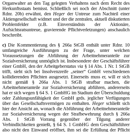
Organwalter an den Tag gelegten Verhaltens nach dem Recht des
Herkunftsstaats bemisst. Schließlich sei noch der Abschnitt (unter
Rdnr. 20b) erwähnt, den
Heger
der Untreue zum Nachteil einer
Aktiengesellschaft widmet und der die zentralen, aktuell diskutierten
Problemfelder (z.B. Einverständnis der Aktionäre,
Aufsichtsratsuntreue, gravierende Pflichtverletzungen) anschaulich
beschreibt.
c)
Die Kommentierung des § 266a StGB enthält unter Rdnr. 10
umfangreiche Ausführungen zu der Frage, unter welchen
Voraussetzungen die Abführung der Arbeitnehmeranteile zur
Sozialversicherung unmöglich ist. Insbesondere der Geschäftsführer
einer GmbH, den der Arbeitgeberstatus
via
§ 14 Abs. 1 Nr. 1 StGB
trifft, sieht sich bei Insolvenzreife „seiner“ GmbH verschiedenen
kollidierenden Pflichten ausgesetzt. Einerseits muss er, will er sich
nicht gemäß § 266a Abs. 1 StGB strafbar machen, die
Arbeitnehmeranteile zur Sozialversicherung abführen, andererseits
hat er sich wegen § 64 S. 1 GmbHG im Stadium der Überschuldung
oder Zahlungsunfähigkeit der GmbH grds. jeglicher Verfügungen
über das Gesellschaftsvermögen zu enthalten.
Heger
schließt sich
hier der Ansicht an, wonach die Abführung der Arbeitnehmeranteile
zur Sozialversicherung wegen der Strafbewehrung durch § 266a
Abs. 1 StGB Vorrang gegenüber der Tilgung anderer
Verbindlichkeiten genießt, § 64 S. 1 GmbHG dem Geschäftsführer
also nicht den Einwand eröffnet, ihm sei die Erfüllung der Pflicht