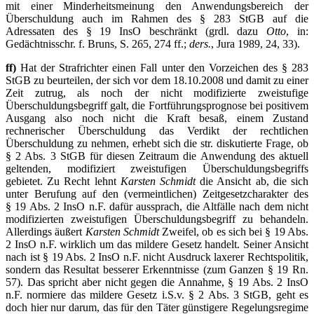
mit einer Minderheitsmeinung den Anwendungsbereich der
Überschuldung auch im Rahmen des § 283 StGB auf die
Adressaten des § 19 InsO beschränkt (grdl. dazu
Otto
, in:
Gedächtnisschr. f. Bruns, S. 265, 274 ff.;
ders.
, Jura 1989, 24, 33).
ff)
Hat der Strafrichter einen Fall unter den Vorzeichen des § 283
StGB zu beurteilen, der sich vor dem 18.10.2008 und damit zu einer
Zeit zutrug, als noch der nicht modifizierte zweistufige
Überschuldungsbegriff galt, die Fortführungsprognose bei positivem
Ausgang also noch nicht die Kraft besaß, einem Zustand
rechnerischer Überschuldung das Verdikt der rechtlichen
Überschuldung zu nehmen, erhebt sich die str. diskutierte Frage, ob
§ 2 Abs. 3 StGB für diesen Zeitraum die Anwendung des aktuell
geltenden, modifiziert zweistufigen Überschuldungsbegriffs
gebietet. Zu Recht lehnt
Karsten Schmidt
die Ansicht ab, die sich
unter Berufung auf den (vermeintlichen) Zeitgesetzcharakter des
§ 19 Abs. 2 InsO n.F. dafür aussprach, die Altfälle nach dem nicht
modifizierten zweistufigen Überschuldungsbegriff zu behandeln.
Allerdings äußert
Karsten Schmidt
Zweifel, ob es sich bei § 19 Abs.
2 InsO n.F. wirklich um das mildere Gesetz handelt. Seiner Ansicht
nach ist § 19 Abs. 2 InsO n.F. nicht Ausdruck laxerer Rechtspolitik,
sondern das Resultat besserer Erkenntnisse (zum Ganzen § 19 Rn.
57). Das spricht aber nicht gegen die Annahme, § 19 Abs. 2 InsO
n.F. normiere das mildere Gesetz i.S.v. § 2 Abs. 3 StGB, geht es
doch hier nur darum, das für den Täter günstigere Regelungsregime