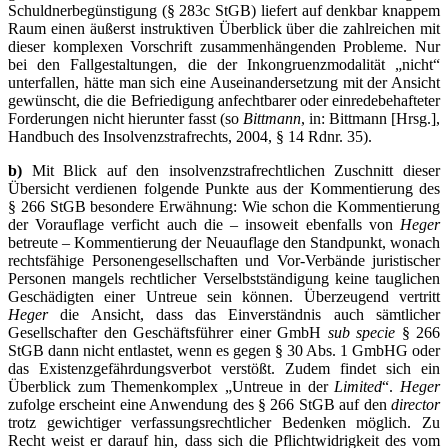
Schuldnerbegünstigung (§ 283c StGB) liefert auf denkbar knappem
Raum einen äußerst instruktiven Überblick über die zahlreichen mit
dieser komplexen Vorschrift zusammenhängenden Probleme. Nur
bei den Fallgestaltungen, die der Inkongruenzmodalität „nicht“
unterfallen, hätte man sich eine Auseinandersetzung mit der Ansicht
gewünscht, die die Befriedigung anfechtbarer oder einredebehafteter
Forderungen nicht hierunter fasst (so
Bittmann
, in: Bittmann [Hrsg.],
Handbuch des Insolvenzstrafrechts, 2004, § 14 Rdnr. 35).
b)
Mit Blick auf den insolvenzstrafrechtlichen Zuschnitt dieser
Übersicht verdienen folgende Punkte aus der Kommentierung des
§ 266 StGB besondere Erwähnung: Wie schon die Kommentierung
der Vorauflage verficht auch die – insoweit ebenfalls von
Heger
betreute – Kommentierung der Neuauflage den Standpunkt, wonach
rechtsfähige Personengesellschaften und Vor-Verbände juristischer
Personen mangels rechtlicher Verselbstständigung keine tauglichen
Geschädigten einer Untreue sein können. Überzeugend vertritt
Heger
die Ansicht, dass das Einverständnis auch sämtlicher
Gesellschafter den Geschäftsführer einer GmbH
sub specie
§ 266
StGB dann nicht entlastet, wenn es gegen § 30 Abs. 1 GmbHG oder
das Existenzgefährdungsverbot verstößt. Zudem findet sich ein
Überblick zum Themenkomplex „Untreue in der
Limited
“.
Heger
zufolge erscheint eine Anwendung des § 266 StGB auf den
director
trotz gewichtiger verfassungsrechtlicher Bedenken möglich. Zu
Recht weist er darauf hin, dass sich die Pflichtwidrigkeit des vom