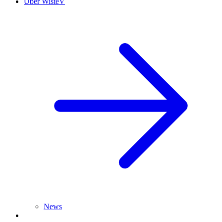
Über WisteV
News