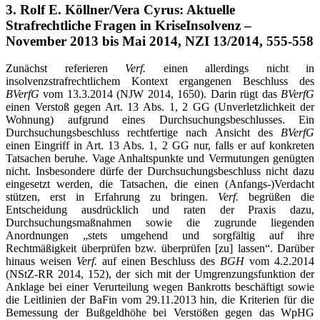
3. Rolf E. Köllner/Vera Cyrus: Aktuelle
Strafrechtliche Fragen in KriseInsolvenz –
November 2013 bis Mai 2014, NZI 13/2014, 555-558
Zunächst referieren
Verf.
einen allerdings nicht in
insolvenzstrafrechtlichem Kontext ergangenen Beschluss des
BVerfG
vom 13.3.2014 (NJW 2014, 1650). Darin rügt das
BVerfG
einen Verstoß gegen Art. 13 Abs. 1, 2 GG (Unverletzlichkeit der
Wohnung) aufgrund eines Durchsuchungsbeschlusses. Ein
Durchsuchungsbeschluss rechtfertige nach Ansicht des
BVerfG
einen Eingriff in Art. 13 Abs. 1, 2 GG nur, falls er auf konkreten
Tatsachen beruhe. Vage Anhaltspunkte und Vermutungen genügten
nicht. Insbesondere dürfe der Durchsuchungsbeschluss nicht dazu
eingesetzt werden, die Tatsachen, die einen (Anfangs-)Verdacht
stützen, erst in Erfahrung zu bringen.
Verf.
begrüßen die
Entscheidung ausdrücklich und raten der Praxis dazu,
Durchsuchungsmaßnahmen sowie die zugrunde liegenden
Anordnungen „stets umgehend und sorgfältig auf ihre
Rechtmäßigkeit überprüfen bzw. überprüfen [zu] lassen“. Darüber
hinaus weisen
Verf.
auf einen Beschluss des
BGH
vom 4.2.2014
(NStZ-RR 2014, 152), der sich mit der Umgrenzungsfunktion der
Anklage bei einer Verurteilung wegen Bankrotts beschäftigt sowie
die Leitlinien der BaFin vom 29.11.2013 hin, die Kriterien für die
Bemessung der Bußgeldhöhe bei Verstößen gegen das WpHG