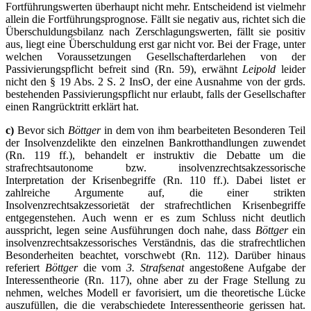
Fortführungswerten überhaupt nicht mehr. Entscheidend ist vielmehr
allein die Fortführungsprognose. Fällt sie negativ aus, richtet sich die
Überschuldungsbilanz nach Zerschlagungswerten, fällt sie positiv
aus, liegt eine Überschuldung erst gar nicht vor. Bei der Frage, unter
welchen Voraussetzungen Gesellschafterdarlehen von der
Passivierungspflicht befreit sind (Rn. 59), erwähnt
Leipold
leider
nicht den § 19 Abs. 2 S. 2 InsO, der eine Ausnahme von der grds.
bestehenden Passivierungspflicht nur erlaubt, falls der Gesellschafter
einen Rangrücktritt erklärt hat.
c)
Bevor sich
Böttger
in dem von ihm bearbeiteten Besonderen Teil
der Insolvenzdelikte den einzelnen Bankrotthandlungen zuwendet
(Rn. 119 ff.), behandelt er instruktiv die Debatte um die
strafrechtsautonome bzw. insolvenzrechtsakzessorische
Interpretation der Krisenbegriffe (Rn. 110 ff.). Dabei listet er
zahlreiche Argumente auf, die einer strikten
Insolvenzrechtsakzessorietät der strafrechtlichen Krisenbegriffe
entgegenstehen. Auch wenn er es zum Schluss nicht deutlich
ausspricht, legen seine Ausführungen doch nahe, dass
Böttger
ein
insolvenzrechtsakzessorisches Verständnis, das die strafrechtlichen
Besonderheiten beachtet, vorschwebt (Rn. 112). Darüber hinaus
referiert
Böttger
die vom
3. Strafsenat
angestoßene Aufgabe der
Interessentheorie (Rn. 117), ohne aber zu der Frage Stellung zu
nehmen, welches Modell er favorisiert, um die theoretische Lücke
auszufüllen, die die verabschiedete Interessentheorie gerissen hat.