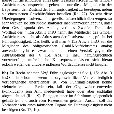
müsse für die Mitglieder eines kraft Gesetzes erforderlichen GmbH-
Aufsichtsrates entsprechend gelten, da nur diese Mitglieder in der
Lage seien, den Zustand der Führungslosigkeit zu beseitigen, indem
sie einen neuen Geschäftsführer bestellen (Rn. 22). So sehr diese
Überlegungen insolvenz- und gesellschaftsrechtlich überzeugen, so
sehr wecken sie
sub specie
strafbarer Insolvenzverschleppung unter
dem Gesichtspunkt des Analogieverbotes Zweifel. Denn der
Wortlaut des § 15a Abs. 3 InsO nennt die Mitglieder des GmbH-
Aufsichtsrates nicht als Adressaten der Insolvenzantragspflicht bei
Führungslosigkeit. Das heißt, will man § 15a Abs. 3 InsO auf die
Mitglieder des obligatorischen GmbH-Aufsichtsrates analog
anwenden, geht es zwar an, ihnen einen Verstoß gegen die
Antragspflicht des § 15a Abs. 1 InsO haftungsrechtlich
vorzuwerfen, strafrechtliche Konsequenzen lassen sich hieran
jedoch wegen der unüberwindbaren Wortlautgrenze nicht knüpfen.
bb)
Zu Recht nehmen
Verf.
Führungslosigkeit i.S.v. § 15a Abs. 3
InsO nicht schon an, wenn der organschaftliche Vertreter lediglich
vorübergehend unerreichbar ist. Von Führungslosigkeit könne
vielmehr erst die Rede sein, falls der Organwalter entweder
(konkludent) sein Amt niedergelegt habe oder aber endgültig
abgetaucht sei (Rn. 19). Entgegen einer im Schrifttum gelegentlich
geäußerten und auch vom Rezensenten geteilten Ansicht soll das
Vorhandensein eines faktischen Organs die Führungslosigkeit nicht
beseitigen (Rn. 17, 19).