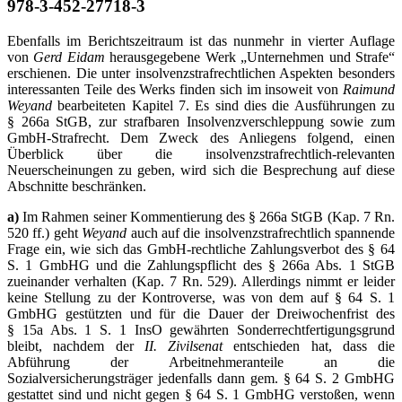
978-3-452-27718-3
Ebenfalls im Berichtszeitraum ist das nunmehr in vierter Auflage
von
Gerd Eidam
herausgegebene Werk „Unternehmen und Strafe“
erschienen. Die unter insolvenzstrafrechtlichen Aspekten besonders
interessanten Teile des Werks finden sich im insoweit von
Raimund
Weyand
bearbeiteten Kapitel 7. Es sind dies die Ausführungen zu
§ 266a StGB, zur strafbaren Insolvenzverschleppung sowie zum
GmbH-Strafrecht. Dem Zweck des Anliegens folgend, einen
Überblick über die insolvenzstrafrechtlich-relevanten
Neuerscheinungen zu geben, wird sich die Besprechung auf diese
Abschnitte beschränken.
a)
Im Rahmen seiner Kommentierung des § 266a StGB (Kap. 7 Rn.
520 ff.) geht
Weyand
auch auf die insolvenzstrafrechtlich spannende
Frage ein, wie sich das GmbH-rechtliche Zahlungsverbot des § 64
S. 1 GmbHG und die Zahlungspflicht des § 266a Abs. 1 StGB
zueinander verhalten (Kap. 7 Rn. 529). Allerdings nimmt er leider
keine Stellung zu der Kontroverse, was von dem auf § 64 S. 1
GmbHG gestützten und für die Dauer der Dreiwochenfrist des
§ 15a Abs. 1 S. 1 InsO gewährten Sonderrechtfertigungsgrund
bleibt, nachdem der
II. Zivilsenat
entschieden hat, dass die
Abführung der Arbeitnehmeranteile an die
Sozialversicherungsträger jedenfalls dann gem. § 64 S. 2 GmbHG
gestattet sind und nicht gegen § 64 S. 1 GmbHG verstoßen, wenn