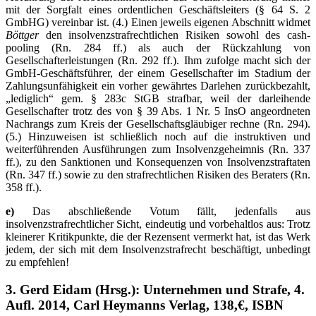
mit der Sorgfalt eines ordentlichen Geschäftsleiters (§ 64 S. 2
GmbHG) vereinbar ist. (4.) Einen jeweils eigenen Abschnitt widmet
Böttger
den insolvenzstrafrechtlichen Risiken sowohl des cash-
pooling (Rn. 284 ff.) als auch der Rückzahlung von
Gesellschafterleistungen (Rn. 292 ff.). Ihm zufolge macht sich der
GmbH-Geschäftsführer, der einem Gesellschafter im Stadium der
Zahlungsunfähigkeit ein vorher gewährtes Darlehen zurückbezahlt,
„lediglich“ gem. § 283c StGB strafbar, weil der darleihende
Gesellschafter trotz des von § 39 Abs. 1 Nr. 5 InsO angeordneten
Nachrangs zum Kreis der Gesellschaftsgläubiger rechne (Rn. 294).
(5.) Hinzuweisen ist schließlich noch auf die instruktiven und
weiterführenden Ausführungen zum Insolvenzgeheimnis (Rn. 337
ff.), zu den Sanktionen und Konsequenzen von Insolvenzstraftaten
(Rn. 347 ff.) sowie zu den strafrechtlichen Risiken des Beraters (Rn.
358 ff.).
e)
Das abschließende Votum fällt, jedenfalls aus
insolvenzstrafrechtlicher Sicht, eindeutig und vorbehaltlos aus: Trotz
kleinerer Kritikpunkte, die der Rezensent vermerkt hat, ist das Werk
jedem, der sich mit dem Insolvenzstrafrecht beschäftigt, unbedingt
zu empfehlen!
3. Gerd Eidam (Hrsg.): Unternehmen und Strafe, 4.
Aufl. 2014, Carl Heymanns Verlag, 138,€, ISBN