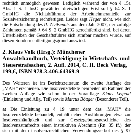
rechtlich unmöglich gewesen. Lediglich während der von § 15a
Abs. 1 S. 1 InsO gewährten dreiwöchigen Frist soll § 64 S. 1
GmbHG die Nichtabführung der Arbeitnehmeranteile zur
Sozialversicherung rechtfertigen. Leider sagt
Heger
nicht, wie sich
die Entscheidung des
II. Zivilsenats
aus dem Jahr 2007, der zufolge
Zahlungen gemäß § 64 S. 2 GmbHG gerechtfertigt sind, bei deren
Unterbleiben der Geschäftsführer sich strafbar machen würde, auf
diesen Sonderrechtfertigungsgrund auswirkt.
2. Klaus Volk (Hrsg.): Münchener
Anwaltshandbuch, Verteidigung in Wirtschafts- und
Steuerstrafsachen, 2. Aufl. 2014, C. H. Beck Verlag,
199,€, ISBN 978-3-406-64369-9
Des Weiteren ist im Berichtszeitraum die zweite Auflage des
„MAH“ erschienen. Die Insolvenzdelikte bearbeiten im Rahmen der
zweiten Auflage wie schon in der Vorauflage
Klaus Leipold
(Einleitung und Allg. Teil) sowie
Marcus Böttger
(Besonderer Teil).
a)
Die Einleitung zu § 19, unter dem das „MAH“ die
Insolvenzdelikte behandelt, enthält neben Ausführungen etwa zur
Insolvenzhäufigkeit und zur Gesetzgebungsgeschichte des
Insolvenzstrafrechts einen instruktiven Abschnitt (Rn. 35 ff.), der
sich mit dem insolvenzrechtlichen Verwendungsverbot des § 97