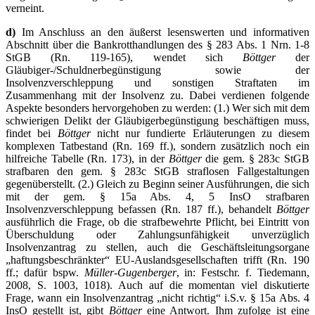
verneint.
d)
Im Anschluss an den äußerst lesenswerten und informativen
Abschnitt über die Bankrotthandlungen des § 283 Abs. 1 Nrn. 1-8
StGB (Rn. 119-165), wendet sich
Böttger
der
Gläubiger-/Schuldnerbegünstigung sowie der
Insolvenzverschleppung und sonstigen Straftaten im
Zusammenhang mit der Insolvenz zu. Dabei verdienen folgende
Aspekte besonders hervorgehoben zu werden: (1.) Wer sich mit dem
schwierigen Delikt der Gläubigerbegünstigung beschäftigen muss,
findet bei
Böttger
nicht nur fundierte Erläuterungen zu diesem
komplexen Tatbestand (Rn. 169 ff.), sondern zusätzlich noch ein
hilfreiche Tabelle (Rn. 173), in der
Böttger
die gem. § 283c StGB
strafbaren den gem. § 283c StGB straflosen Fallgestaltungen
gegenüberstellt. (2.) Gleich zu Beginn seiner Ausführungen, die sich
mit der gem. § 15a Abs. 4, 5 InsO strafbaren
Insolvenzverschleppung befassen (Rn. 187 ff.), behandelt
Böttger
ausführlich die Frage, ob die strafbewehrte Pflicht, bei Eintritt von
Überschuldung oder Zahlungsunfähigkeit unverzüglich
Insolvenzantrag zu stellen, auch die Geschäftsleitungsorgane
„haftungsbeschränkter“ EU-Auslandsgesellschaften trifft (Rn. 190
ff.; dafür bspw.
Müller-Gugenberger
, in: Festschr. f. Tiedemann,
2008, S. 1003, 1018). Auch auf die momentan viel diskutierte
Frage, wann ein Insolvenzantrag „nicht richtig“ i.S.v. § 15a Abs. 4
InsO gestellt ist, gibt
Böttger
eine Antwort. Ihm zufolge ist eine