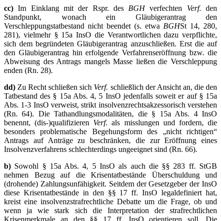
cc)
Im Einklang mit der Rspr. des
BGH
verfechten
Verf.
den
Standpunkt, wonach ein Gläubigerantrag den
Verschleppungstatbestand nicht beendet (s. etwa
BGH
St 14, 280,
281), vielmehr § 15a InsO die Verantwortlichen dazu verpflichte,
sich dem begründeten Gläubigerantrag anzuschließen. Erst die auf
den Gläubigerantrag hin erfolgende Verfahrenseröffnung bzw. die
Abweisung des Antrags mangels Masse ließen die Verschleppung
enden (Rn. 28).
dd)
Zu Recht schließen sich
Verf.
schließlich der Ansicht an, die den
Tatbestand des § 15a Abs. 4, 5 InsO jedenfalls soweit er auf § 15a
Abs. 1-3 InsO verweist, strikt insolvenzrechtsakzessorisch verstehen
(Rn. 64). Die Tathandlungsmodalitäten, die § 15a Abs. 4 InsO
benennt, (dis-)qualifizieren
Verf.
als misslungen und fordern, die
besonders problematische Begehungsform des „nicht richtigen“
Antrags auf Anträge zu beschränken, die zur Eröffnung eines
Insolvenzverfahrens schlechterdings ungeeignet sind (Rn. 66).
b)
Sowohl § 15a Abs. 4, 5 InsO als auch die §§ 283 ff. StGB
nehmen Bezug auf die Krisentatbestände Überschuldung und
(drohende) Zahlungsunfähigkeit. Seitdem der Gesetzgeber der InsO
diese Krisentatbestände in den §§ 17 ff. InsO legaldefiniert hat,
kreist eine insolvenzstrafrechtliche Debatte um die Frage, ob und
wenn ja wie stark sich die Interpretation der strafrechtlichen
Krisenmerkmale an den §§ 17 ff. InsO orientieren soll. Die