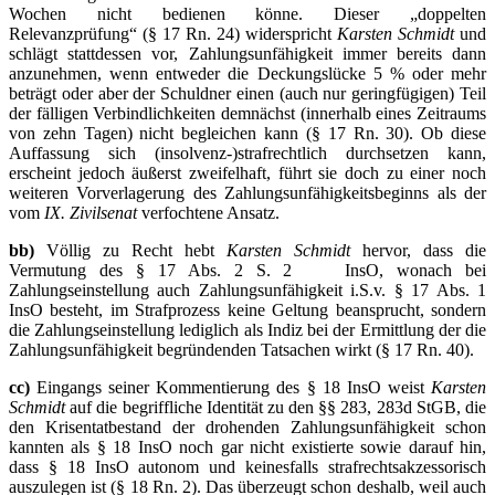
Wochen nicht bedienen könne. Dieser „doppelten
Relevanzprüfung“ (§ 17 Rn. 24) widerspricht
Karsten Schmidt
und
schlägt stattdessen vor, Zahlungsunfähigkeit immer bereits dann
anzunehmen, wenn entweder die Deckungslücke 5 % oder mehr
beträgt oder aber der Schuldner einen (auch nur geringfügigen) Teil
der fälligen Verbindlichkeiten demnächst (innerhalb eines Zeitraums
von zehn Tagen) nicht begleichen kann (§ 17 Rn. 30). Ob diese
Auffassung sich (insolvenz-)strafrechtlich durchsetzen kann,
erscheint jedoch äußerst zweifelhaft, führt sie doch zu einer noch
weiteren Vorverlagerung des Zahlungsunfähigkeitsbeginns als der
vom
IX. Zivilsenat
verfochtene Ansatz.
bb)
Völlig zu Recht hebt
Karsten Schmidt
hervor, dass die
Vermutung des § 17 Abs. 2 S. 2 InsO, wonach bei
Zahlungseinstellung auch Zahlungsunfähigkeit i.S.v. § 17 Abs. 1
InsO besteht, im Strafprozess keine Geltung beansprucht, sondern
die Zahlungseinstellung lediglich als Indiz bei der Ermittlung der die
Zahlungsunfähigkeit begründenden Tatsachen wirkt (§ 17 Rn. 40).
cc)
Eingangs seiner Kommentierung des § 18 InsO weist
Karsten
Schmidt
auf die begriffliche Identität zu den §§ 283, 283d StGB, die
den Krisentatbestand der drohenden Zahlungsunfähigkeit schon
kannten als § 18 InsO noch gar nicht existierte sowie darauf hin,
dass § 18 InsO autonom und keinesfalls strafrechtsakzessorisch
auszulegen ist (§ 18 Rn. 2). Das überzeugt schon deshalb, weil auch