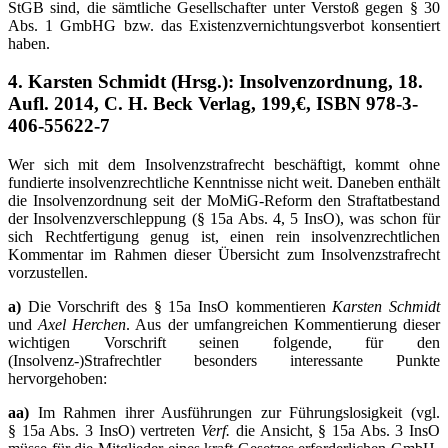
StGB sind, die sämtliche Gesellschafter unter Verstoß gegen § 30
Abs. 1 GmbHG bzw. das Existenzvernichtungsverbot konsentiert
haben.
4. Karsten Schmidt (Hrsg.): Insolvenzordnung, 18.
Aufl. 2014, C. H. Beck Verlag, 199,€, ISBN 978-3-
406-55622-7
Wer sich mit dem Insolvenzstrafrecht beschäftigt, kommt ohne
fundierte insolvenzrechtliche Kenntnisse nicht weit. Daneben enthält
die Insolvenzordnung seit der MoMiG-Reform den Straftatbestand
der Insolvenzverschleppung (§ 15a Abs. 4, 5 InsO), was schon für
sich Rechtfertigung genug ist, einen rein insolvenzrechtlichen
Kommentar im Rahmen dieser Übersicht zum Insolvenzstrafrecht
vorzustellen.
a)
Die Vorschrift des § 15a InsO kommentieren
Karsten Schmidt
und
Axel Herchen
. Aus der umfangreichen Kommentierung dieser
wichtigen Vorschrift seinen folgende, für den
(Insolvenz-)Strafrechtler besonders interessante Punkte
hervorgehoben:
aa)
Im Rahmen ihrer Ausführungen zur Führungslosigkeit (vgl.
§ 15a Abs. 3 InsO) vertreten
Verf.
die Ansicht, § 15a Abs. 3 InsO