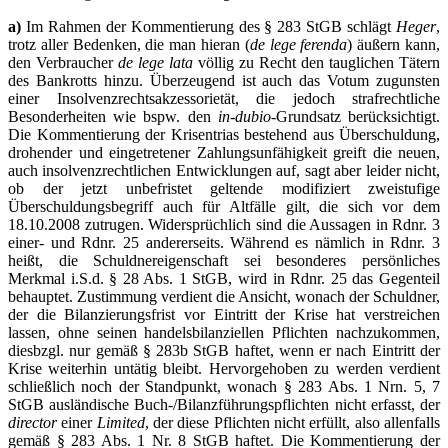
a)
Im Rahmen der Kommentierung des § 283 StGB schlägt
Heger
,
trotz aller Bedenken, die man hieran (
de lege ferenda
) äußern kann,
den Verbraucher
de lege lata
völlig zu Recht den tauglichen Tätern
des Bankrotts hinzu. Überzeugend ist auch das Votum zugunsten
einer Insolvenzrechtsakzessorietät, die jedoch strafrechtliche
Besonderheiten wie bspw. den
in-dubio
-Grundsatz berücksichtigt.
Die Kommentierung der Krisentrias bestehend aus Überschuldung,
drohender und eingetretener Zahlungsunfähigkeit greift die neuen,
auch insolvenzrechtlichen Entwicklungen auf, sagt aber leider nicht,
ob der jetzt unbefristet geltende modifiziert zweistufige
Überschuldungsbegriff auch für Altfälle gilt, die sich vor dem
18.10.2008 zutrugen. Widersprüchlich sind die Aussagen in Rdnr. 3
einer- und Rdnr. 25 andererseits. Während es nämlich in Rdnr. 3
heißt, die Schuldnereigenschaft sei besonderes persönliches
Merkmal i.S.d. § 28 Abs. 1 StGB, wird in Rdnr. 25 das Gegenteil
behauptet. Zustimmung verdient die Ansicht, wonach der Schuldner,
der die Bilanzierungsfrist vor Eintritt der Krise hat verstreichen
lassen, ohne seinen handelsbilanziellen Pflichten nachzukommen,
diesbzgl. nur gemäß § 283b StGB haftet, wenn er nach Eintritt der
Krise weiterhin untätig bleibt. Hervorgehoben zu werden verdient
schließlich noch der Standpunkt, wonach § 283 Abs. 1 Nrn. 5, 7
StGB ausländische Buch-/Bilanzführungspflichten nicht erfasst, der
director
einer
Limited
, der diese Pflichten nicht erfüllt, also allenfalls
gemäß § 283 Abs. 1 Nr. 8 StGB haftet. Die Kommentierung der