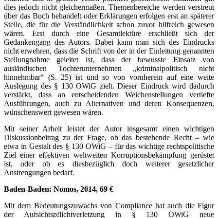
dies jedoch nicht gleichermaßen. Themenbereiche werden verstreut
über das Buch behandelt oder Erklärungen erfolgen erst an späterer
Stelle, die für die Verständlichkeit schon zuvor hilfreich gewesen
wären. Erst durch eine Gesamtlektüre erschließt sich der
Gedankengang des Autors. Dabei kann man sich des Eindrucks
nicht erwehren, dass die Schrift von der in der Einleitung genannten
Stellungnahme geleitet ist, dass der bewusste Einsatz von
ausländischen Tochterunternehmen „kriminalpolitisch nicht
hinnehmbar“ (S. 25) ist und so von vornherein auf eine weite
Auslegung des § 130 OWiG zielt. Dieser Eindruck wird dadurch
verstärkt, dass an entscheidenden Weichenstellungen vertiefte
Ausführungen, auch zu Alternativen und deren Konsequenzen,
wünschenswert gewesen wären.
Mit seiner Arbeit leistet der Autor insgesamt einen wichtigen
Diskussionbeitrag zu der Frage, ob das bestehende Recht – wie
etwa in Gestalt des § 130 OWiG – für das wichtige rechtspolitische
Ziel einer effektiven weltweiten Korruptionsbekämpfung gerüstet
ist, oder ob es diesbezüglich doch weiterer gesetzlicher
Anstrengungen bedarf.
Baden-Baden: Nomos, 2014, 69 €
Mit dem Bedeutungszuwachs von Compliance hat auch die Figur
der Aufsichtspflichtverletzung in § 130 OWiG neue