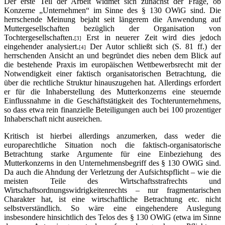
Der erste Teil der Arbeit widmet sich zunächst der Frage, ob
Konzerne „Unternehmen“ im Sinne des § 130 OWiG sind. Die
herrschende Meinung bejaht seit längerem die Anwendung auf
Muttergesellschaften bezüglich der Organisation von
Tochtergesellschaften.
Erst in neuerer Zeit wird dies jedoch
[3]
eingehender analysiert.
Der Autor schließt sich (S. 81 ff.) der
[4]
herrschenden Ansicht an und begründet dies neben dem Blick auf
die bestehende Praxis im europäischen Wettbewerbsrecht mit der
Notwendigkeit einer faktisch organisatorischen Betrachtung, die
über die rechtliche Struktur hinauszugehen hat. Allerdings erfordert
er für die Inhaberstellung des Mutterkonzerns eine steuernde
Einflussnahme in die Geschäftstätigkeit des Tochterunternehmens,
so dass etwa rein finanzielle Beteiligungen auch bei 100 prozentiger
Inhaberschaft nicht ausreichen.
Kritisch ist hierbei allerdings anzumerken, dass weder die
europarechtliche Situation noch die faktisch-organisatorische
Betrachtung starke Argumente für eine Einbeziehung des
Mutterkonzerns in den Unternehmensbegriff des § 130 OWiG sind.
Da auch die Ahndung der Verletzung der Aufsichtspflicht – wie die
meisten Teile des Wirtschaftsstrafrechts und
Wirtschaftsordnungswidrigkeitenrechts – nur fragmentarischen
Charakter hat, ist eine wirtschaftliche Betrachtung etc. nicht
selbstverständlich. So wäre eine eingehendere Auslegung
insbesondere hinsichtlich des Telos des § 130 OWiG (etwa im Sinne