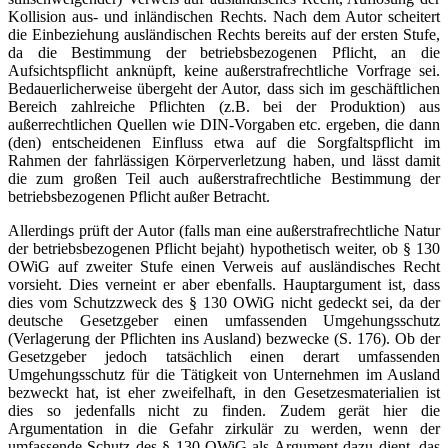
Kollision aus- und inländischen Rechts. Nach dem Autor scheitert
die Einbeziehung ausländischen Rechts bereits auf der ersten Stufe,
da die Bestimmung der betriebsbezogenen Pflicht, an die
Aufsichtspflicht anknüpft, keine außerstrafrechtliche Vorfrage sei.
Bedauerlicherweise übergeht der Autor, dass sich im geschäftlichen
Bereich zahlreiche Pflichten (z.B. bei der Produktion) aus
außerrechtlichen Quellen wie DIN-Vorgaben etc. ergeben, die dann
(den) entscheidenen Einfluss etwa auf die Sorgfaltspflicht im
Rahmen der fahrlässigen Körperverletzung haben, und lässt damit
die zum großen Teil auch außerstrafrechtliche Bestimmung der
betriebsbezogenen Pflicht außer Betracht.
Allerdings prüft der Autor (falls man eine außerstrafrechtliche Natur
der betriebsbezogenen Pflicht bejaht) hypothetisch weiter, ob § 130
OWiG auf zweiter Stufe einen Verweis auf ausländisches Recht
vorsieht. Dies verneint er aber ebenfalls. Hauptargument ist, dass
dies vom Schutzzweck des § 130 OWiG nicht gedeckt sei, da der
deutsche Gesetzgeber einen umfassenden Umgehungsschutz
(Verlagerung der Pflichten ins Ausland) bezwecke (S. 176). Ob der
Gesetzgeber jedoch tatsächlich einen derart umfassenden
Umgehungsschutz für die Tätigkeit von Unternehmen im Ausland
bezweckt hat, ist eher zweifelhaft, in den Gesetzesmaterialien ist
dies so jedenfalls nicht zu finden. Zudem gerät hier die
Argumentation in die Gefahr zirkulär zu werden, wenn der
umfassende Schutz des § 130 OWiG als Argument dazu dient, das