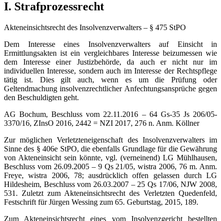
I. Strafprozessrecht
Akteneinsichtsrecht des Insolvenzverwalters – § 475 StPO
Dem Interesse eines Insolvenzverwalters auf Einsicht in
Ermittlungsakten ist ein vergleichbares Interesse beizumessen wie
dem Interesse einer Justizbehörde, da auch er nicht nur im
individuellen Interesse, sondern auch im Interesse der Rechtspflege
tätig ist. Dies gilt auch, wenn es um die Prüfung oder
Geltendmachung insolvenzrechtlicher Anfechtungsansprüche gegen
den Beschuldigten geht.
AG Bochum, Beschluss vom 22.11.2016 – 64 Gs-35 Js 206/05-
3370/16, ZInsO 2016, 2442 = NZI 2017, 276 n. Anm. Köllner
Zur möglichen Verletzteneigenschaft des Insolvenzverwalters im
Sinne des § 406e StPO, die ebenfalls Grundlage für die Gewährung
von Akteneinsicht sein könnte, vgl. (verneinend) LG Mühlhausen,
Beschluss vom 26.09.2005 – 9 Qs 21/05, wistra 2006, 76 m. Anm.
Freye, wistra 2006, 78; ausdrücklich offen gelassen durch LG
Hildesheim, Beschluss vom 26.03.2007 – 25 Qs 17/06, NJW 2008,
531. Zuletzt zum Akteneinsichtsrecht des Verletzten Quedenfeld,
Festschrift für Jürgen Wessing zum 65. Geburtstag, 2015, 189.
Zum Akteneinsichtsrecht eines vom Insolvenzgericht bestellten