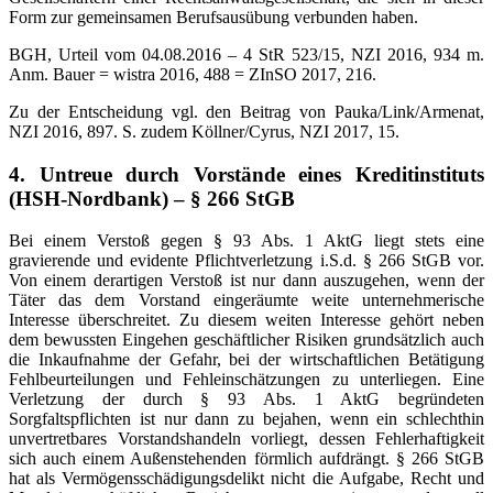
Form zur gemeinsamen Berufsausübung verbunden haben.
BGH, Urteil vom 04.08.2016 – 4 StR 523/15, NZI 2016, 934 m.
Anm. Bauer = wistra 2016, 488 = ZInSO 2017, 216.
Zu der Entscheidung vgl. den Beitrag von Pauka/Link/Armenat,
NZI 2016, 897. S. zudem Köllner/Cyrus, NZI 2017, 15.
4. Untreue durch Vorstände eines Kreditinstituts
(HSH-Nordbank) – § 266 StGB
Bei einem Verstoß gegen § 93 Abs. 1 AktG liegt stets eine
gravierende und evidente Pflichtverletzung i.S.d. § 266 StGB vor.
Von einem derartigen Verstoß ist nur dann auszugehen, wenn der
Täter das dem Vorstand eingeräumte weite unternehmerische
Interesse überschreitet. Zu diesem weiten Interesse gehört neben
dem bewussten Eingehen geschäftlicher Risiken grundsätzlich auch
die Inkaufnahme der Gefahr, bei der wirtschaftlichen Betätigung
Fehlbeurteilungen und Fehleinschätzungen zu unterliegen. Eine
Verletzung der durch § 93 Abs. 1 AktG begründeten
Sorgfaltspflichten ist nur dann zu bejahen, wenn ein schlechthin
unvertretbares Vorstandshandeln vorliegt, dessen Fehlerhaftigkeit
sich auch einem Außenstehenden förmlich aufdrängt. § 266 StGB
hat als Vermögensschädigungsdelikt nicht die Aufgabe, Recht und