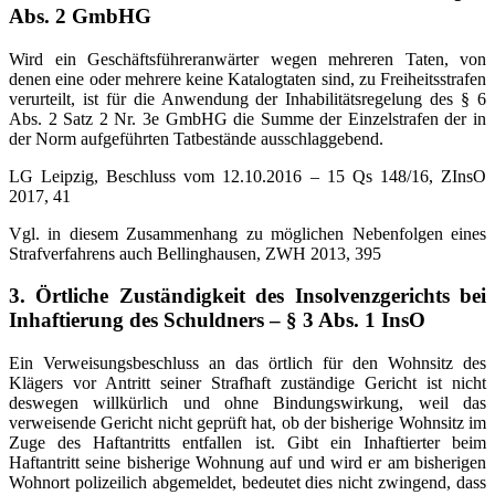
Abs. 2 GmbHG
Wird ein Geschäftsführeranwärter wegen mehreren Taten, von
denen eine oder mehrere keine Katalogtaten sind, zu Freiheitsstrafen
verurteilt, ist für die Anwendung der Inhabilitätsregelung des § 6
Abs. 2 Satz 2 Nr. 3e GmbHG die Summe der Einzelstrafen der in
der Norm aufgeführten Tatbestände ausschlaggebend.
LG Leipzig, Beschluss vom 12.10.2016 – 15 Qs 148/16, ZInsO
2017, 41
Vgl. in diesem Zusammenhang zu möglichen Nebenfolgen eines
Strafverfahrens auch Bellinghausen, ZWH 2013, 395
3. Örtliche Zuständigkeit des Insolvenzgerichts bei
Inhaftierung des Schuldners – § 3 Abs. 1 InsO
Ein Verweisungsbeschluss an das örtlich für den Wohnsitz des
Klägers vor Antritt seiner Strafhaft zuständige Gericht ist nicht
deswegen willkürlich und ohne Bindungswirkung, weil das
verweisende Gericht nicht geprüft hat, ob der bisherige Wohnsitz im
Zuge des Haftantritts entfallen ist. Gibt ein Inhaftierter beim
Haftantritt seine bisherige Wohnung auf und wird er am bisherigen
Wohnort polizeilich abgemeldet, bedeutet dies nicht zwingend, dass