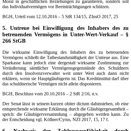
Moral in geschäftlichen Beziehungen zu garantieren, sondern soll
das Individualvermögen vor Beeinträchtigungen schützen.
BGH, Urteil vom 12.10.2016 – 5 StR 134/15, ZInsO 2017, 25
5. Untreue bei Einwilligung des Inhabers des zu
betreuenden Vermögens in Unter-Wert-Verkauf – §
266 StGB
Die wirksame Einwilligung des Inhabers des zu betreuenden
Vermögens schließt die Tatbestandsmäßigkeit der Untreue aus. Eine
Sparkasse kann jedoch eine dergestalt wirksame Zustimmung zur
Veräußerung sämtlicher Vermögensgegenstände des Schuldners
durch den Insolvenzverwalter weit unter Wert auch dann nicht
erklären, wenn sie Hauptgläubigerin ist. Das Kreditinstitut darf über
das schuldnerische Vermögen nicht allein disponieren.
BGH, Beschluss vom 20.10.2016 – 2 StR 2/16, n.v.
Der Senat lässt in seinem kurzen obiter dictum dahinstehen, ob eine
entsprechende wirksame Erklärung durch die Gläubigergesamtheit –
sprich: die Gläubigerversammlung – abgegeben werden kann. Zu
der Entscheidung vgl. Köllner/Cyrus, NZI 2017, 15, 17 f.
6. Nachweis der Zahlungsunfähigkeit durch