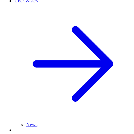
Über WisteV
News