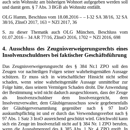
auch sein Wohnsitz am bisherigen Wohnort aufgegeben werden soll
und damit gem. § 7 Abs. 3 BGB als Wohnsitz entfällt.
OLG Hamm, Beschluss vom 18.08.2016 – – I-32 SA 38/16, 32 SA
38/16, ZInsO 2017, 163 = NZI 2017, 36
S. zu dieser Thematik auch OLG München, Beschluss vom
01.07.2016 – 34 AR 77/16, ZInsO 2016, 1702 = NZI 2016, 698
4. Ausschluss des Zeugnisverweigerungsrechts eines
Insolvenzschuldners bei faktischer Geschäftsführung
Das Zeugnisverweigerungsrecht des § 384 Nr.1 ZPO soll den
Zeugen vor nachteiligen Folgen seiner wahrheitsgemäßen Aussage
schützen. Er muss sich in wirtschaftlicher Hinsicht nicht selbst
schaden, wenn seine wahrheitsgemäße Aussage unmittelbar zur
Folge hätte, dass seinem Vermögen Schaden droht. Die Anwendung
der Bestimmung wird nicht dadurch ausgeschlossen, dass der Zeuge
als Insolvenzschuldner dem Insolvenzgericht, dem
Insolvenzverwalter, dem Gläubigerausschuss sowie gegebenenfalls
der Gläubigerversammlung gegenüber nach § 97 InsO
auskunftspflichtig ist und er durch das Verwendungsverbot nach §
97 Abs. 1 Satz 3 InsO ausreichend geschützt wird. Gleichwohl kann
sich ein Zeuge im Insolvenzfall nicht auf § 384 Nr. 1 ZPO berufen,
wenn die Ausnahmeregel des § 385 Abs. 1 Nr. 4 ZPO greift. In