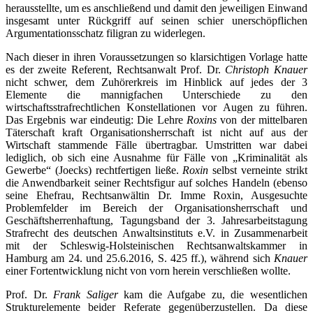
herausstellte, um es anschließend und damit den jeweiligen Einwand
insgesamt unter Rückgriff auf seinen schier unerschöpflichen
Argumentationsschatz filigran zu widerlegen.
Nach dieser in ihren Voraussetzungen so klarsichtigen Vorlage hatte
es der zweite Referent, Rechtsanwalt Prof. Dr.
Christoph Knauer
nicht schwer, dem Zuhörerkreis im Hinblick auf jedes der 3
Elemente die mannigfachen Unterschiede zu den
wirtschaftsstrafrechtlichen Konstellationen vor Augen zu führen.
Das Ergebnis war eindeutig: Die Lehre
Roxins
von der mittelbaren
Täterschaft kraft Organisationsherrschaft ist nicht auf aus der
Wirtschaft stammende Fälle übertragbar. Umstritten war dabei
lediglich, ob sich eine Ausnahme für Fälle von „Kriminalität als
Gewerbe“ (Joecks) rechtfertigen ließe.
Roxin
selbst verneinte strikt
die Anwendbarkeit seiner Rechtsfigur auf solches Handeln (ebenso
seine Ehefrau, Rechtsanwältin Dr. Imme Roxin, Ausgesuchte
Problemfelder im Bereich der Organisationsherrschaft und
Geschäftsherrenhaftung, Tagungsband der 3. Jahresarbeitstagung
Strafrecht des deutschen Anwaltsinstituts e.V. in Zusammenarbeit
mit der Schleswig-Holsteinischen Rechtsanwaltskammer in
Hamburg am 24. und 25.6.2016, S. 425 ff.), während sich
Knauer
einer Fortentwicklung nicht von vorn herein verschließen wollte.
Prof. Dr.
Frank Saliger
kam die Aufgabe zu, die wesentlichen
Strukturelemente beider Referate gegenüberzustellen. Da diese