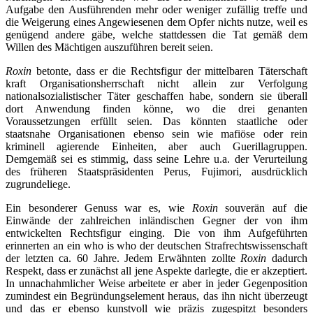
Aufgabe den Ausführenden mehr oder weniger zufällig treffe und
die Weigerung eines Angewiesenen dem Opfer nichts nutze, weil es
genügend andere gäbe, welche stattdessen die Tat gemäß dem
Willen des Mächtigen auszuführen bereit seien.
Roxin
betonte, dass er die Rechtsfigur der mittelbaren Täterschaft
kraft Organisationsherrschaft nicht allein zur Verfolgung
nationalsozialistischer Täter geschaffen habe, sondern sie überall
dort Anwendung finden könne, wo die drei genanten
Voraussetzungen erfüllt seien. Das könnten staatliche oder
staatsnahe Organisationen ebenso sein wie mafiöse oder rein
kriminell agierende Einheiten, aber auch Guerillagruppen.
Demgemäß sei es stimmig, dass seine Lehre u.a. der Verurteilung
des früheren Staatspräsidenten Perus, Fujimori, ausdrücklich
zugrundeliege.
Ein besonderer Genuss war es, wie
Roxin
souverän auf die
Einwände der zahlreichen inländischen Gegner der von ihm
entwickelten Rechtsfigur einging. Die von ihm Aufgeführten
erinnerten an ein who is who der deutschen Strafrechtswissenschaft
der letzten ca. 60 Jahre. Jedem Erwähnten zollte
Roxin
dadurch
Respekt, dass er zunächst all jene Aspekte darlegte, die er akzeptiert.
In unnachahmlicher Weise arbeitete er aber in jeder Gegenposition
zumindest ein Begründungselement heraus, das ihn nicht überzeugt
und das er ebenso kunstvoll wie präzis zugespitzt besonders