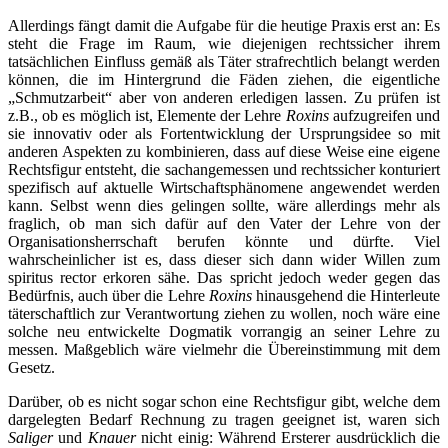
Allerdings fängt damit die Aufgabe für die heutige Praxis erst an: Es
steht die Frage im Raum, wie diejenigen rechtssicher ihrem
tatsächlichen Einfluss gemäß als Täter strafrechtlich belangt werden
können, die im Hintergrund die Fäden ziehen, die eigentliche
„Schmutzarbeit“ aber von anderen erledigen lassen. Zu prüfen ist
z.B., ob es möglich ist, Elemente der Lehre
Roxins
aufzugreifen und
sie innovativ oder als Fortentwicklung der Ursprungsidee so mit
anderen Aspekten zu kombinieren, dass auf diese Weise eine eigene
Rechtsfigur entsteht, die sachangemessen und rechtssicher konturiert
spezifisch auf aktuelle Wirtschaftsphänomene angewendet werden
kann. Selbst wenn dies gelingen sollte, wäre allerdings mehr als
fraglich, ob man sich dafür auf den Vater der Lehre von der
Organisationsherrschaft berufen könnte und dürfte. Viel
wahrscheinlicher ist es, dass dieser sich dann wider Willen zum
spiritus rector erkoren sähe. Das spricht jedoch weder gegen das
Bedürfnis, auch über die Lehre
Roxins
hinausgehend die Hinterleute
täterschaftlich zur Verantwortung ziehen zu wollen, noch wäre eine
solche neu entwickelte Dogmatik vorrangig an seiner Lehre zu
messen. Maßgeblich wäre vielmehr die Übereinstimmung mit dem
Gesetz.
Darüber, ob es nicht sogar schon eine Rechtsfigur gibt, welche dem
dargelegten Bedarf Rechnung zu tragen geeignet ist, waren sich
Saliger
und
Knauer
nicht einig: Während Ersterer ausdrücklich die