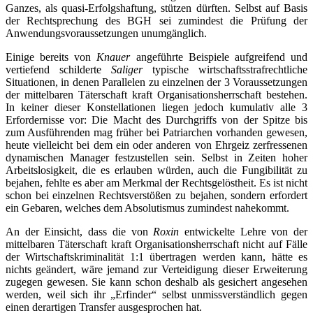
Ganzes, als quasi-Erfolgshaftung, stützen dürften. Selbst auf Basis
der Rechtsprechung des BGH sei zumindest die Prüfung der
Anwendungsvoraussetzungen unumgänglich.
Einige bereits von
Knauer
angeführte Beispiele aufgreifend und
vertiefend schilderte
Saliger
typische wirtschaftsstrafrechtliche
Situationen, in denen Parallelen zu einzelnen der 3 Voraussetzungen
der mittelbaren Täterschaft kraft Organisationsherrschaft bestehen.
In keiner dieser Konstellationen liegen jedoch kumulativ alle 3
Erfordernisse vor: Die Macht des Durchgriffs von der Spitze bis
zum Ausführenden mag früher bei Patriarchen vorhanden gewesen,
heute vielleicht bei dem ein oder anderen von Ehrgeiz zerfressenen
dynamischen Manager festzustellen sein. Selbst in Zeiten hoher
Arbeitslosigkeit, die es erlauben würden, auch die Fungibilität zu
bejahen, fehlte es aber am Merkmal der Rechtsgelöstheit. Es ist nicht
schon bei einzelnen Rechtsverstößen zu bejahen, sondern erfordert
ein Gebaren, welches dem Absolutismus zumindest nahekommt.
An der Einsicht, dass die von
Roxin
entwickelte Lehre von der
mittelbaren Täterschaft kraft Organisationsherrschaft nicht auf Fälle
der Wirtschaftskriminalität 1:1 übertragen werden kann, hätte es
nichts geändert, wäre jemand zur Verteidigung dieser Erweiterung
zugegen gewesen. Sie kann schon deshalb als gesichert angesehen
werden, weil sich ihr „Erfinder“ selbst unmissverständlich gegen
einen derartigen Transfer ausgesprochen hat.