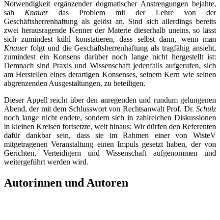
Notwendigkeit ergänzender dogmatischer Anstrengungen bejahte,
sah
Knauer
das Problem mit der Lehre von der
Geschäftsherrenhaftung als gelöst an. Sind sich allerdings bereits
zwei herausragende Kenner der Materie dieserhalb uneins, so lässt
sich zumindest kühl konstatieren, dass selbst dann, wenn man
Knauer
folgt und die Geschäftsherrenhaftung als tragfähig ansieht,
zumindest ein Konsens darüber noch lange nicht hergestellt ist:
Demnach sind Praxis und Wissenschaft jedenfalls aufgerufen, sich
am Herstellen eines derartigen Konsenses, seinem Kern wie seinen
abgrenzenden Ausgestaltungen, zu beteiligen.
Dieser Appell reicht über den anregenden und rundum gelungenen
Abend, der mit dem Schlusswort von Rechtsanwalt Prof. Dr.
Schulz
noch lange nicht endete, sondern sich in zahlreichen Diskussionen
in kleinen Kreisen fortsetzte, weit hinaus: Wir dürfen den Referenten
dafür dankbar sein, dass sie im Rahmen einer von WisteV
mitgetragenen Veranstaltung einen Impuls gesetzt haben, der von
Gerichten, Verteidigern und Wissenschaft aufgenommen und
weitergeführt werden wird.
Autorinnen und Autoren