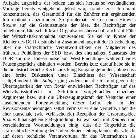
Aufgabe angesichts der beiden aus sich heraus so verständlichen
Vorträge bereits weitgehend gelöst war, konnte er sich darauf
konzentrieren, das Gesamtbild für die Zuhörer mit ergänzenden
Informationen abzurunden. So problematisierte er einen Hinweis
Roxins
auf die Geburtsstunde der Idee, die Rechtsfigur der
mittelbaren Täterschaft kraft Organisationsherrschaft auch auf Fälle
der Wirtschaftskriminalität anzuwenden: Sie sei im Kreise der
Richter des BGH erstmals im Zusammenhang mit der Entscheidung
über die strafrechtliche Verantwortlichkeit der Mitglieder des
früheren Politbüros der SED bzw. des ehemaligen Staatsrats der
DDR für die Todesschüsse auf West-Flüchtlinge während eines
Pausengesprächs diskutiert worden. Bereits kurz darauf habe sie in
die höchstrichterliche Rechtsprechung Eingang gefunden, ohne dass
eine breite Diskussion unter Einschluss der Wissenschaft
stattgefunden hätte.
Saliger
ging zudem auf die für und gegen die
Übertragbarkeit der von
Roxin
entwickelten Rechtsfigur auf das
Wirtschaftsstrafrecht im Schrifttum vorgebrachten einzelnen
Argumente bzw. auf die Überzeugungskraft der Versuche einer
ausdehnenden Fortentwicklung dieser Lehre ein. In den
Revisionsentscheidungen selbst vermisst er eine vertiefte, über die
eher pauschale (wie verfälschende) Rezeption der Ursprungsidee
Roxins
hinausgehende Begründung. Er war sich mit
Knauer
und
verschiedenen Wortmeldungen einig, dass die Tatgerichte die
strafrechtliche Haftung der Unternehmensleitung keinesfalls schlicht
auf deren rechtliche Verantwortung für das Unternehmen als