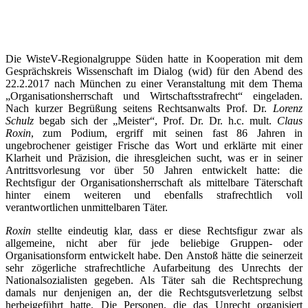
Die WisteV-Regionalgruppe Süden hatte in Kooperation mit dem
Gesprächskreis Wissenschaft im Dialog (wid) für den Abend des
22.2.2017 nach München zu einer Veranstaltung mit dem Thema
„Organisationsherrschaft und Wirtschaftsstrafrecht“ eingeladen.
Nach kurzer Begrüßung seitens Rechtsanwalts Prof. Dr.
Lorenz
Schulz
begab sich der „Meister“, Prof. Dr. Dr. h.c. mult.
Claus
Roxin
, zum Podium, ergriff mit seinen fast 86 Jahren in
ungebrochener geistiger Frische das Wort und erklärte mit einer
Klarheit und Präzision, die ihresgleichen sucht, was er in seiner
Antrittsvorlesung vor über 50 Jahren entwickelt hatte: die
Rechtsfigur der Organisationsherrschaft als mittelbare Täterschaft
hinter einem weiteren und ebenfalls strafrechtlich voll
verantwortlichen unmittelbaren Täter.
Roxin
stellte eindeutig klar, dass er diese Rechtsfigur zwar als
allgemeine, nicht aber für jede beliebige Gruppen- oder
Organisationsform entwickelt habe. Den Anstoß hätte die seinerzeit
sehr zögerliche strafrechtliche Aufarbeitung des Unrechts der
Nationalsozialisten gegeben. Als Täter sah die Rechtsprechung
damals nur denjenigen an, der die Rechtsgutsverletzung selbst
herbeigeführt hatte. Die Personen, die das Unrecht organisiert