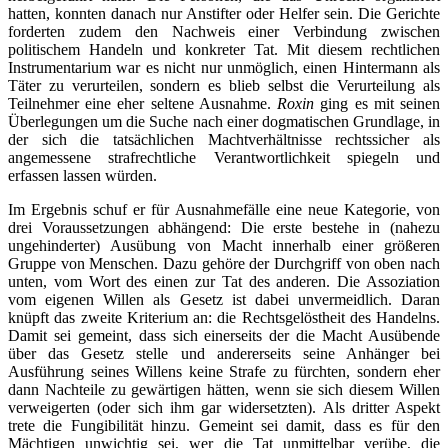
hatten, konnten danach nur Anstifter oder Helfer sein. Die Gerichte
forderten zudem den Nachweis einer Verbindung zwischen
politischem Handeln und konkreter Tat. Mit diesem rechtlichen
Instrumentarium war es nicht nur unmöglich, einen Hintermann als
Täter zu verurteilen, sondern es blieb selbst die Verurteilung als
Teilnehmer eine eher seltene Ausnahme.
Roxin
ging es mit seinen
Überlegungen um die Suche nach einer dogmatischen Grundlage, in
der sich die tatsächlichen Machtverhältnisse rechtssicher als
angemessene strafrechtliche Verantwortlichkeit spiegeln und
erfassen lassen würden.
Im Ergebnis schuf er für Ausnahmefälle eine neue Kategorie, von
drei Voraussetzungen abhängend: Die erste bestehe in (nahezu
ungehinderter) Ausübung von Macht innerhalb einer größeren
Gruppe von Menschen. Dazu gehöre der Durchgriff von oben nach
unten, vom Wort des einen zur Tat des anderen. Die Assoziation
vom eigenen Willen als Gesetz ist dabei unvermeidlich. Daran
knüpft das zweite Kriterium an: die Rechtsgelöstheit des Handelns.
Damit sei gemeint, dass sich einerseits der die Macht Ausübende
über das Gesetz stelle und andererseits seine Anhänger bei
Ausführung seines Willens keine Strafe zu fürchten, sondern eher
dann Nachteile zu gewärtigen hätten, wenn sie sich diesem Willen
verweigerten (oder sich ihm gar widersetzten). Als dritter Aspekt
trete die Fungibilität hinzu. Gemeint sei damit, dass es für den
Mächtigen unwichtig sei, wer die Tat unmittelbar verübe, die