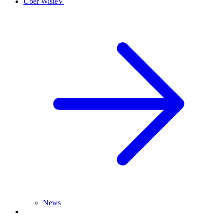
Über WisteV
News