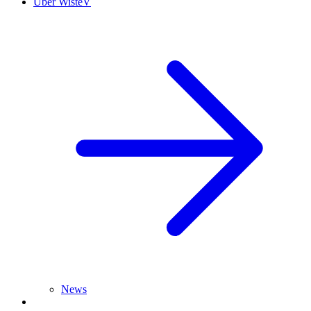
Über WisteV
News