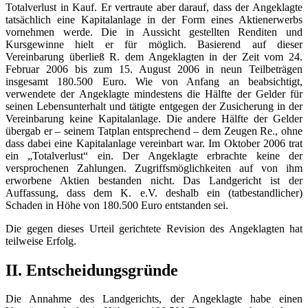
Totalverlust in Kauf. Er vertraute aber darauf, dass der Angeklagte
tatsächlich eine Kapitalanlage in der Form eines Aktienerwerbs
vornehmen werde. Die in Aussicht gestellten Renditen und
Kursgewinne hielt er für möglich. Basierend auf dieser
Vereinbarung überließ R. dem Angeklagten in der Zeit vom 24.
Februar 2006 bis zum 15. August 2006 in neun Teilbeträgen
insgesamt 180.500 Euro. Wie von Anfang an beabsichtigt,
verwendete der Angeklagte mindestens die Hälfte der Gelder für
seinen Lebensunterhalt und tätigte entgegen der Zusicherung in der
Vereinbarung keine Kapitalanlage. Die andere Hälfte der Gelder
übergab er – seinem Tatplan entsprechend – dem Zeugen Re., ohne
dass dabei eine Kapitalanlage vereinbart war. Im Oktober 2006 trat
ein „Totalverlust“ ein. Der Angeklagte erbrachte keine der
versprochenen Zahlungen. Zugriffsmöglichkeiten auf von ihm
erworbene Aktien bestanden nicht. Das Landgericht ist der
Auffassung, dass dem K. e.V. deshalb ein (tatbestandlicher)
Schaden in Höhe von 180.500 Euro entstanden sei.
Die gegen dieses Urteil gerichtete Revision des Angeklagten hat
teilweise Erfolg.
II. Entscheidungsgründe
Die Annahme des Landgerichts, der Angeklagte habe einen