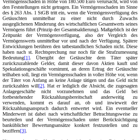
Vermögensschaden in Höhe von 180.500 Euro verursacht, wird von
den Feststellungen nicht getragen. Ein Vermögensschaden im Sinne
des § 263 Abs. 1 StGB tritt ein, wenn die Vermögensverfügung des
Getäuschten unmittelbar zu einer nicht durch Zuwachs
ausgeglichenen Minderung des wirtschaftlichen Gesamtwerts seines
Vermögens führt (Prinzip der Gesamtsaldierung). Maßgeblich ist der
Zeitpunkt der Vermögensverfügung, also der Vergleich des
Vermögenswerts unmittelbar vor und nach der Verfügung. Spätere
Entwicklungen berühren den tatbestandlichen Schaden nicht. Diese
haben nach st. Rechtsprechung nur noch für die Strafzumessung
Bedeutung
[1]
. Übergibt der Getäuschte dem Täter später
zurückzuzahlende Gelder, damit dieser davon Aktien kauft und
Spekulationsgeschäfte vornimmt, an deren Ertrag der Getäuschte
teilhaben soll, liegt ein Vermögensschaden in voller Höhe vor, wenn
der Täter von Anfang an keine Anlage tätigen und das Geld nicht
zurückzahlen will
[2]
. Hat er lediglich die Absicht, die zugesagten
Anlagegeschäfte nicht vorzunehmen und das Geld bei
fortbestehender Rückzahlungsbereitschaft anderweitig zu
verwenden, kommt es darauf an, ob und inwieweit der
Rückzahlungsanspruch dadurch entwertet wird. Ein eventueller
Minderwert ist dabei nach wirtschaftlicher Betrachtungsweise zu
beurteilen und der Vermögensschaden unter Berücksichtigung
banküblicher Bewertungsansätze konkret festzustellen und zu
beziffern
[3]
.