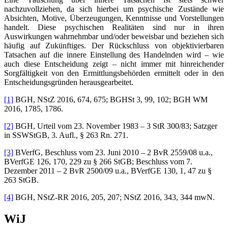
nachzuvollziehen, da sich hierbei um psychische Zustände wie
Absichten, Motive, Überzeugungen, Kenntnisse und Vorstellungen
handelt. Diese psychischen Realitäten sind nur in ihren
Auswirkungen wahrnehmbar und/oder beweisbar und beziehen sich
häufig auf Zukünftiges. Der Rückschluss von objektivierbaren
Tatsachen auf die innere Einstellung des Handelnden wird – wie
auch diese Entscheidung zeigt – nicht immer mit hinreichender
Sorgfältigkeit von den Ermittlungsbehörden ermittelt oder in den
Entscheidungsgründen herausgearbeitet.
[1]
BGH, NStZ 2016, 674, 675; BGHSt 3, 99, 102; BGH WM
2016, 1785, 1786.
[2]
BGH, Urteil vom 23. November 1983 – 3 StR 300/83; Satzger
in SSWStGB, 3. Aufl., § 263 Rn. 271.
[3]
BVerfG, Beschluss vom 23. Juni 2010 – 2 BvR 2559/08 u.a.,
BVerfGE 126, 170, 229 zu § 266 StGB; Beschluss vom 7.
Dezember 2011 – 2 BvR 2500/09 u.a., BVerfGE 130, 1, 47 zu §
263 StGB.
[4]
BGH, NStZ-RR 2016, 205, 207; NStZ 2016, 343, 344 mwN.
WiJ