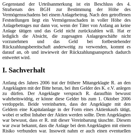
Gegenstand der Urteilsanmerkung ist ein Beschluss des 4.
Strafsenats des BGH zur Bestimmung der Höhe des
Vermögensschadens bei einem Anlagebetrug. Nach den getroffenen
Feststellungen liegt ein Vermögensschaden in voller Höhe des
Anlagebetrages nur dann vor, wenn der Täter von Anfang an keine
Anlage tätigen und das Geld nicht zurückzahlen will. Hat er
lediglich die Absicht, die zugesagten Anlagegeschäfte nicht
vorzunehmen und das Geld bei fortbestehender
Rückzahlungsbereitschaft anderweitig zu verwenden, kommt es
darauf an, ob und inwieweit der Rückzahlungsanspruch dadurch
entwertet wird.
I. Sachverhalt
Anfang des Jahres 2006 trat der frühere Mitangeklagte R. an den
Angeklagten mit der Bitte heran, bei ihm Gelder des K. e.V. anlegen
zu dürfen. Der Angeklagte versprach R. daraufhin bewusst
wahrheitswidrig, er könne diese Gelder bis zum 1. Oktober 2006
verdoppeln. Beide vereinbarten, dass der Angeklagte mit den
Geldern eine Kapitalanlage in der Form eines Aktienkaufs tätigt,
wobei er selbst Inhaber der Aktien werden sollte. Dem Angeklagten
war bewusst, dass er R. mit dieser Vereinbarung täuschte. Diesem
war zwar bekannt, dass die Anlage bei dem Angeklagten mit einem
Risiko verbunden war. Insoweit nahm er auch einen eventuellen