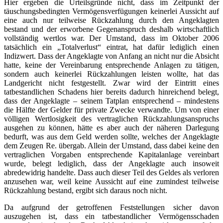
Hier ergeben die Urteilsgründe nicht, dass im Zeitpunkt der
täuschungsbedingten Vermögensverfügungen keinerlei Aussicht auf
eine auch nur teilweise Rückzahlung durch den Angeklagten
bestand und der erworbene Gegenanspruch deshalb wirtschaftlich
vollständig wertlos war. Der Umstand, dass im Oktober 2006
tatsächlich ein „Totalverlust“ eintrat, hat dafür lediglich einen
Indizwert. Dass der Angeklagte von Anfang an nicht nur die Absicht
hatte, keine der Vereinbarung entsprechende Anlagen zu tätigen,
sondern auch keinerlei Rückzahlungen leisten wollte, hat das
Landgericht nicht festgestellt. Zwar wird der Eintritt eines
tatbestandlichen Schadens hier bereits dadurch hinreichend belegt,
dass der Angeklagte – seinem Tatplan entsprechend – mindestens
die Hälfte der Gelder für private Zwecke verwandte. Um von einer
völligen Wertlosigkeit des vertraglichen Rückzahlungsanspruchs
ausgehen zu können, hätte es aber auch der näheren Darlegung
bedurft, was aus dem Geld werden sollte, welches der Angeklagte
dem Zeugen Re. übergab. Allein der Umstand, dass dabei keine den
vertraglichen Vorgaben entsprechende Kapitalanlage vereinbart
wurde, belegt lediglich, dass der Angeklagte auch insoweit
abredewidrig handelte. Dass auch dieser Teil des Geldes als verloren
anzusehen war, weil keine Aussicht auf eine zumindest teilweise
Rückzahlung bestand, ergibt sich daraus noch nicht.
Da aufgrund der getroffenen Feststellungen sicher davon
auszugehen ist, dass ein tatbestandlicher Vermögensschaden