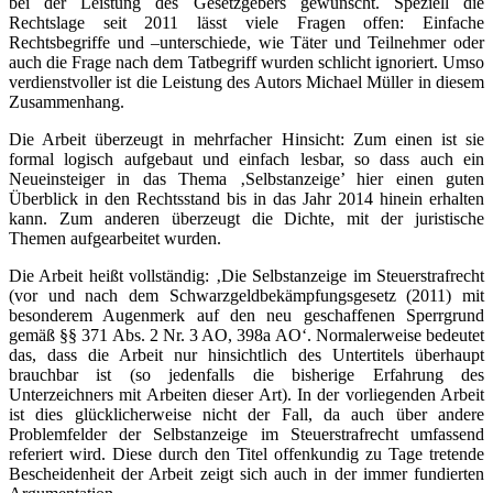
bei der Leistung des Gesetzgebers gewünscht. Speziell die
Rechtslage seit 2011 lässt viele Fragen offen: Einfache
Rechtsbegriffe und –unterschiede, wie Täter und Teilnehmer oder
auch die Frage nach dem Tatbegriff wurden schlicht ignoriert. Umso
verdienstvoller ist die Leistung des Autors Michael Müller in diesem
Zusammenhang.
Die Arbeit überzeugt in mehrfacher Hinsicht: Zum einen ist sie
formal logisch aufgebaut und einfach lesbar, so dass auch ein
Neueinsteiger in das Thema ‚Selbstanzeige’ hier einen guten
Überblick in den Rechtsstand bis in das Jahr 2014 hinein erhalten
kann. Zum anderen überzeugt die Dichte, mit der juristische
Themen aufgearbeitet wurden.
Die Arbeit heißt vollständig: ‚Die Selbstanzeige im Steuerstrafrecht
(vor und nach dem Schwarzgeldbekämpfungsgesetz (2011) mit
besonderem Augenmerk auf den neu geschaffenen Sperrgrund
gemäß §§ 371 Abs. 2 Nr. 3 AO, 398a AO‘. Normalerweise bedeutet
das, dass die Arbeit nur hinsichtlich des Untertitels überhaupt
brauchbar ist (so jedenfalls die bisherige Erfahrung des
Unterzeichners mit Arbeiten dieser Art). In der vorliegenden Arbeit
ist dies glücklicherweise nicht der Fall, da auch über andere
Problemfelder der Selbstanzeige im Steuerstrafrecht umfassend
referiert wird. Diese durch den Titel offenkundig zu Tage tretende
Bescheidenheit der Arbeit zeigt sich auch in der immer fundierten