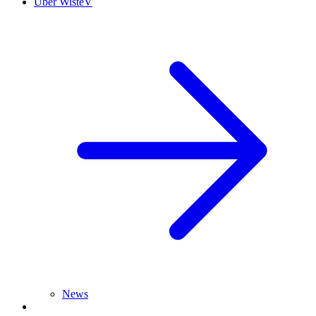
Über WisteV
News