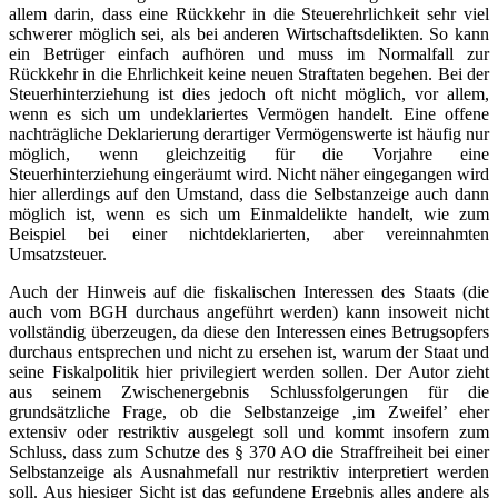
allem darin, dass eine Rückkehr in die Steuerehrlichkeit sehr viel
schwerer möglich sei, als bei anderen Wirtschaftsdelikten. So kann
ein Betrüger einfach aufhören und muss im Normalfall zur
Rückkehr in die Ehrlichkeit keine neuen Straftaten begehen. Bei der
Steuerhinterziehung ist dies jedoch oft nicht möglich, vor allem,
wenn es sich um undeklariertes Vermögen handelt. Eine offene
nachträgliche Deklarierung derartiger Vermögenswerte ist häufig nur
möglich, wenn gleichzeitig für die Vorjahre eine
Steuerhinterziehung eingeräumt wird. Nicht näher eingegangen wird
hier allerdings auf den Umstand, dass die Selbstanzeige auch dann
möglich ist, wenn es sich um Einmaldelikte handelt, wie zum
Beispiel bei einer nichtdeklarierten, aber vereinnahmten
Umsatzsteuer.
Auch der Hinweis auf die fiskalischen Interessen des Staats (die
auch vom BGH durchaus angeführt werden) kann insoweit nicht
vollständig überzeugen, da diese den Interessen eines Betrugsopfers
durchaus entsprechen und nicht zu ersehen ist, warum der Staat und
seine Fiskalpolitik hier privilegiert werden sollen. Der Autor zieht
aus seinem Zwischenergebnis Schlussfolgerungen für die
grundsätzliche Frage, ob die Selbstanzeige ‚im Zweifel’ eher
extensiv oder restriktiv ausgelegt soll und kommt insofern zum
Schluss, dass zum Schutze des § 370 AO die Straffreiheit bei einer
Selbstanzeige als Ausnahmefall nur restriktiv interpretiert werden
soll. Aus hiesiger Sicht ist das gefundene Ergebnis alles andere als