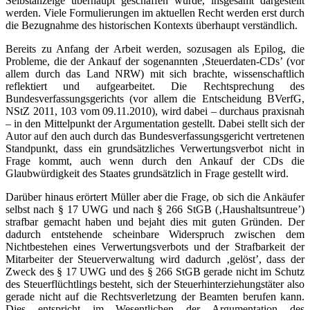
Selbstanzeige überhaupt geschaffen wurde, insgesamt dargestellt
werden. Viele Formulierungen im aktuellen Recht werden erst durch
die Bezugnahme des historischen Kontexts überhaupt verständlich.
Bereits zu Anfang der Arbeit werden, sozusagen als Epilog, die
Probleme, die der Ankauf der sogenannten ‚Steuerdaten-CDs’ (vor
allem durch das Land NRW) mit sich brachte, wissenschaftlich
reflektiert und aufgearbeitet. Die Rechtsprechung des
Bundesverfassungsgerichts (vor allem die Entscheidung BVerfG,
NStZ 2011, 103 vom 09.11.2010), wird dabei – durchaus praxisnah
– in den Mittelpunkt der Argumentation gestellt. Dabei stellt sich der
Autor auf den auch durch das Bundesverfassungsgericht vertretenen
Standpunkt, dass ein grundsätzliches Verwertungsverbot nicht in
Frage kommt, auch wenn durch den Ankauf der CDs die
Glaubwürdigkeit des Staates grundsätzlich in Frage gestellt wird.
Darüber hinaus erörtert Müller aber die Frage, ob sich die Ankäufer
selbst nach § 17 UWG und nach § 266 StGB (‚Haushaltsuntreue’)
strafbar gemacht haben und bejaht dies mit guten Gründen. Der
dadurch entstehende scheinbare Widerspruch zwischen dem
Nichtbestehen eines Verwertungsverbots und der Strafbarkeit der
Mitarbeiter der Steuerverwaltung wird dadurch ‚gelöst’, dass der
Zweck des § 17 UWG und des § 266 StGB gerade nicht im Schutz
des Steuerflüchtlings besteht, sich der Steuerhinterziehungstäter also
gerade nicht auf die Rechtsverletzung der Beamten berufen kann.
Dies entspricht im Wesentlichen der Argumentation des