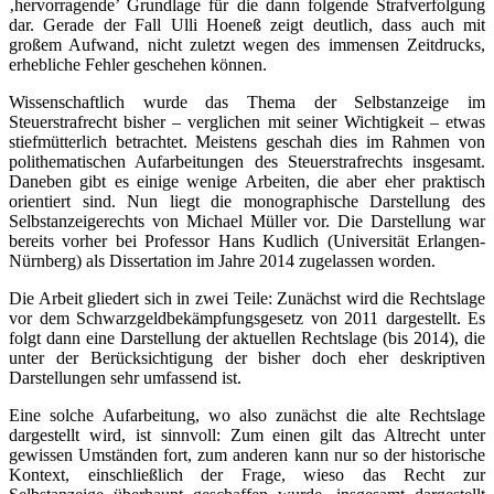
‚hervorragende’ Grundlage für die dann folgende Strafverfolgung
dar. Gerade der Fall Ulli Hoeneß zeigt deutlich, dass auch mit
großem Aufwand, nicht zuletzt wegen des immensen Zeitdrucks,
erhebliche Fehler geschehen können.
Wissenschaftlich wurde das Thema der Selbstanzeige im
Steuerstrafrecht bisher – verglichen mit seiner Wichtigkeit – etwas
stiefmütterlich betrachtet. Meistens geschah dies im Rahmen von
polithematischen Aufarbeitungen des Steuerstrafrechts insgesamt.
Daneben gibt es einige wenige Arbeiten, die aber eher praktisch
orientiert sind. Nun liegt die monographische Darstellung des
Selbstanzeigerechts von Michael Müller vor. Die Darstellung war
bereits vorher bei Professor Hans Kudlich (Universität Erlangen-
Nürnberg) als Dissertation im Jahre 2014 zugelassen worden.
Die Arbeit gliedert sich in zwei Teile: Zunächst wird die Rechtslage
vor dem Schwarzgeldbekämpfungsgesetz von 2011 dargestellt. Es
folgt dann eine Darstellung der aktuellen Rechtslage (bis 2014), die
unter der Berücksichtigung der bisher doch eher deskriptiven
Darstellungen sehr umfassend ist.
Eine solche Aufarbeitung, wo also zunächst die alte Rechtslage
dargestellt wird, ist sinnvoll: Zum einen gilt das Altrecht unter
gewissen Umständen fort, zum anderen kann nur so der historische
Kontext, einschließlich der Frage, wieso das Recht zur