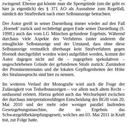
zwingend: Ebenso gut könnte man die Sperrgründe (um die geht es
hier ja eigentlich) des § 371 AO als Ausnahme zum Regelfall,
nämlich der Straffreiheit nach einer Selbstanzeige betrachten.
Der Autor greift in seiner Darstellung immer wieder auf den Fall
‚Hoeneß’ zurück und rechtfertigt gegen Ende seiner Darstellung (S.
199ff.) auch das vom LG München gefundene Ergebnis. Während
durchaus viele Aspekte des Verfahrens (unter anderem die
missglückte Selbstanzeige und der Umstand, dass ohne diese
Selbstanzeige vermutlich überhaupt kein Strafverfahren gegen
Hoeneß durchgeführt worden wäre) aufgeführt werden, kommt der
Autor dagegen nicht auf die – zugegeben spekulativen –
ungeschriebenen Gründe der gefundenen Strafe zurück: Zumindest
der Prominentenstatus und die lokalen Gepflogenheiten der Höhe
des Strafausspruchs sind hier zu nennen.
Im weiteren Verlauf der Monografie wird auch die Frage der
Zulässigkeit von Teilselbstanzeigen – vor allem nach altem Recht –
umfassend erörtert. Hierzu gehört auch das Wechselspiel zwischen
der durchaus interpretationsfähigen Entscheidung des BGH vom 20.
Mai 2010 und der mehr oder weniger parallel laufenden
Gesetzgebungsmaschine, die im Ergebnis das
Schwarzgeldbekämpfungsgesetz, welches am 03. Mai 2011 in Kraft
trat, zur Folge hatte.