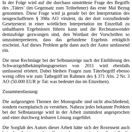
In der Folge wird auf die durchaus umstrittene Frage des Begriffs
des ‚Täters’ (im Gegensatz zum Teilnehmer) das erste Mal Bezug
genommen. Diese Frage wird ja gerade bei der Interpretation des
neugeschaffenen § 398a AO virulent, da der dort vorzufindende
Gesetzestext in einer wörtlichen Interpretation im Einzelfall zu
unhaltbaren Ergebnissen führen kann und die Rechtsanwender
demzufolge gezwungen sind, den Wortlaut der Vorschriften so
umzuinterpretieren, dass das gefundene Ergebnis erträglich
erscheint. Auf dieses Problem geht dann auch der Autor umfassend
ein.
Die neue Rechtslage bei der Selbstanzeige nach der Einführung des
Schwarzgeldbekämpfungsgesetzes von 2011 wird ebenfalls
umfassend erörtert. Dabei bleiben Fragen zum Täterbegriff ebenso
wenig offen wie zum Tatbegriff im Rahmen des § 371 Abs. 2 Nr. 3
AO (50.000 EUR je Tat: was bedeutet das im Einzelnen).
Zusammenfassung:
Die aufgezeigten Themen der Monografie sind nicht abschließend,
sondern exemplarisch zu verstehen. Nahezu jedes bekannte Problem
bei der Selbstanzeige wird in der Arbeit zumindest angesprochen
und einer durchweg lesbaren Lösung zugeführt.
Die Sorgfalt des Autors dieser Arbeit hätte sich der Rezensent auch