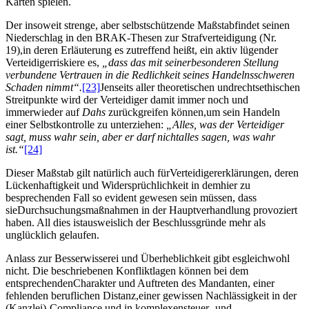
Karten spielen.
Der insoweit strenge, aber selbstschützende Maßstabfindet seinen
Niederschlag in den BRAK-Thesen zur Strafverteidigung (Nr.
19),in deren Erläuterung es zutreffend heißt, ein aktiv lügender
Verteidigerriskiere es,
„dass das mit seinerbesonderen Stellung
verbundene Vertrauen in die Redlichkeit seines Handelnsschweren
Schaden nimmt“.
[23]
Jenseits aller theoretischen undrechtsethischen
Streitpunkte wird der Verteidiger damit immer noch und
immerwieder auf
Dahs
zurückgreifen können,um sein Handeln
einer Selbstkontrolle zu unterziehen:
„Alles, was der Verteidiger
sagt, muss wahr sein, aber er darf nichtalles sagen, was wahr
ist.“
[24]
Dieser Maßstab gilt natürlich auch fürVerteidigererklärungen, deren
Lückenhaftigkeit und Widersprüchlichkeit in demhier zu
besprechenden Fall so evident gewesen sein müssen, dass
sieDurchsuchungsmaßnahmen in der Hauptverhandlung provoziert
haben. All dies istausweislich der Beschlussgründe mehr als
unglücklich gelaufen.
Anlass zur Besserwisserei und Überheblichkeit gibt esgleichwohl
nicht. Die beschriebenen Konfliktlagen können bei dem
entsprechendenCharakter und Auftreten des Mandanten, einer
fehlenden beruflichen Distanz,einer gewissen Nachlässigkeit in der
(Kanzlei)-Compliance und in komplexensteuer- und