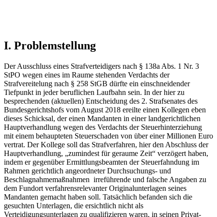
I. Problemstellung
Der Ausschluss eines Strafverteidigers nach § 138a Abs. 1 Nr. 3
StPO wegen eines im Raume stehenden Verdachts der
Strafvereitelung nach § 258 StGB dürfte ein einschneidender
Tiefpunkt in jeder beruflichen Laufbahn sein. In der hier zu
besprechenden (aktuellen) Entscheidung des 2. Strafsenates des
Bundesgerichtshofs vom August 2018 ereilte einen Kollegen eben
dieses Schicksal, der einen Mandanten in einer landgerichtlichen
Hauptverhandlung wegen des Verdachts der Steuerhinterziehung
mit einem behaupteten Steuerschaden von über einer Millionen Euro
vertrat. Der Kollege soll das Strafverfahren, hier den Abschluss der
Hauptverhandlung, „zumindest für geraume Zeit“ verzögert haben,
indem er gegenüber Ermittlungsbeamten der Steuerfahndung im
Rahmen gerichtlich angeordneter Durchsuchungs- und
Beschlagnahmemaßnahmen irreführende und falsche Angaben zu
dem Fundort verfahrensrelevanter Originalunterlagen seines
Mandanten gemacht haben soll. Tatsächlich befanden sich die
gesuchten Unterlagen, die ersichtlich nicht als
Verteidigungsunterlagen zu qualifizieren waren, in seinen Privat-