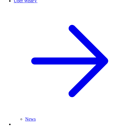
Über WisteV
News