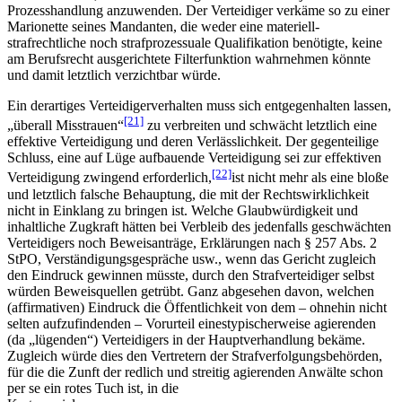
Prozesshandlung anzuwenden. Der Verteidiger verkäme so zu einer
Marionette seines Mandanten, die weder eine materiell-
strafrechtliche noch strafprozessuale Qualifikation benötigte, keine
am Berufsrecht ausgerichtete Filterfunktion wahrnehmen könnte
und damit letztlich verzichtbar würde.
Ein derartiges Verteidigerverhalten muss sich entgegenhalten lassen,
[21]
„überall Misstrauen“
zu verbreiten und schwächt letztlich eine
effektive Verteidigung und deren Verlässlichkeit. Der gegenteilige
Schluss, eine auf Lüge aufbauende Verteidigung sei zur effektiven
[22]
Verteidigung zwingend erforderlich,
ist nicht mehr als eine bloße
und letztlich falsche Behauptung, die mit der Rechtswirklichkeit
nicht in Einklang zu bringen ist. Welche Glaubwürdigkeit und
inhaltliche Zugkraft hätten bei Verbleib des jedenfalls geschwächten
Verteidigers noch Beweisanträge, Erklärungen nach § 257 Abs. 2
StPO, Verständigungsgespräche usw., wenn das Gericht zugleich
den Eindruck gewinnen müsste, durch den Strafverteidiger selbst
würden Beweisquellen getrübt. Ganz abgesehen davon, welchen
(affirmativen) Eindruck die Öffentlichkeit von dem – ohnehin nicht
selten aufzufindenden – Vorurteil einestypischerweise agierenden
(da „lügenden“) Verteidigers in der Hauptverhandlung bekäme.
Zugleich würde dies den Vertretern der Strafverfolgungsbehörden,
für die die Zunft der redlich und streitig agierenden Anwälte schon
per se ein rotes Tuch ist, in die