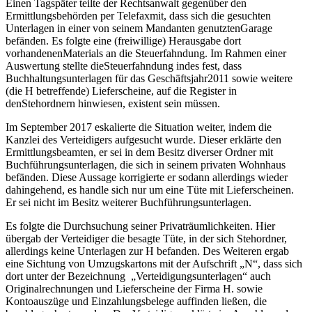
Einen Tagspäter teilte der Rechtsanwalt gegenüber den
Ermittlungsbehörden per Telefaxmit, dass sich die gesuchten
Unterlagen in einer von seinem Mandanten genutztenGarage
befänden. Es folgte eine (freiwillige) Herausgabe dort
vorhandenenMaterials an die Steuerfahndung. Im Rahmen einer
Auswertung stellte dieSteuerfahndung indes fest, dass
Buchhaltungsunterlagen für das Geschäftsjahr2011 sowie weitere
(die H betreffende) Lieferscheine, auf die Register in
denStehordnern hinwiesen, existent sein müssen.
Im September 2017 eskalierte die Situation weiter, indem die
Kanzlei des Verteidigers aufgesucht wurde. Dieser erklärte den
Ermittlungsbeamten, er sei in dem Besitz diverser Ordner mit
Buchführungsunterlagen, die sich in seinem privaten Wohnhaus
befänden. Diese Aussage korrigierte er sodann allerdings wieder
dahingehend, es handle sich nur um eine Tüte mit Lieferscheinen.
Er sei nicht im Besitz weiterer Buchführungsunterlagen.
Es folgte die Durchsuchung seiner Privaträumlichkeiten. Hier
übergab der Verteidiger die besagte Tüte, in der sich Stehordner,
allerdings keine Unterlagen zur H befanden. Des Weiteren ergab
eine Sichtung von Umzugskartons mit der Aufschrift „N“, dass sich
dort unter der Bezeichnung „Verteidigungsunterlagen“ auch
Originalrechnungen und Lieferscheine der Firma H. sowie
Kontoauszüge und Einzahlungsbelege auffinden ließen, die