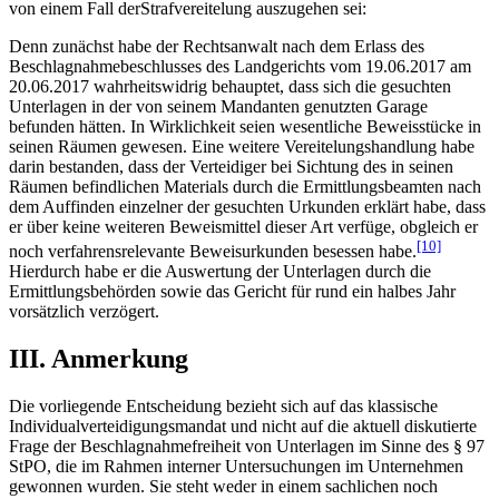
von einem Fall derStrafvereitelung auszugehen sei:
Denn zunächst habe der Rechtsanwalt nach dem Erlass des
Beschlagnahmebeschlusses des Landgerichts vom 19.06.2017 am
20.06.2017 wahrheitswidrig behauptet, dass sich die gesuchten
Unterlagen in der von seinem Mandanten genutzten Garage
befunden hätten. In Wirklichkeit seien wesentliche Beweisstücke in
seinen Räumen gewesen. Eine weitere Vereitelungshandlung habe
darin bestanden, dass der Verteidiger bei Sichtung des in seinen
Räumen befindlichen Materials durch die Ermittlungsbeamten nach
dem Auffinden einzelner der gesuchten Urkunden erklärt habe, dass
er über keine weiteren Beweismittel dieser Art verfüge, obgleich er
[10]
noch verfahrensrelevante Beweisurkunden besessen habe.
Hierdurch habe er die Auswertung der Unterlagen durch die
Ermittlungsbehörden sowie das Gericht für rund ein halbes Jahr
vorsätzlich verzögert.
III. Anmerkung
Die vorliegende Entscheidung bezieht sich auf das klassische
Individualverteidigungsmandat und nicht auf die aktuell diskutierte
Frage der Beschlagnahmefreiheit von Unterlagen im Sinne des § 97
StPO, die im Rahmen interner Untersuchungen im Unternehmen
gewonnen wurden. Sie steht weder in einem sachlichen noch