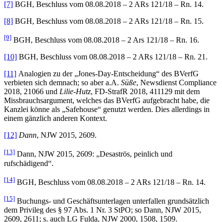
[7]
BGH, Beschluss vom 08.08.2018 – 2 ARs 121/18 – Rn. 14.
[8]
BGH, Beschluss vom 08.08.2018 – 2 ARs 121/18 – Rn. 15.
[9]
BGH, Beschluss vom 08.08.2018 – 2 Ars 121/18 – Rn. 16.
[10]
BGH, Beschluss vom 08.08.2018 – 2 ARs 121/18 – Rn. 21.
[11]
Analogien zu der „Jones-Day-Entscheidung“ des BVerfG
verbieten sich demnach; so aber a.A.
Süße
, Newsdienst Compliance
2018, 21066 und
Lilie-Hutz
, FD-StrafR 2018, 411129 mit dem
Missbrauchsargument, welches das BVerfG aufgebracht habe, die
Kanzlei könne als „Safehouse“ genutzt werden. Dies allerdings in
einem gänzlich anderen Kontext.
[12]
Dann
, NJW 2015, 2609.
[13]
Dann, NJW 2015, 2609: „Desaströs, peinlich und
rufschädigend“.
[14]
BGH, Beschluss vom 08.08.2018 – 2 ARs 121/18 – Rn. 14.
[15]
Buchungs- und Geschäftsunterlagen unterfallen grundsätzlich
dem Privileg des § 97 Abs. 1 Nr. 3 StPO; so Dann, NJW 2015,
2609, 2611; s. auch LG Fulda, NJW 2000, 1508, 1509.