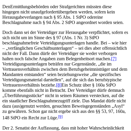
DenErmittlungsbehörden oder Strafgerichten müssten diese
hingegen nicht unaufgefordertübergeben werden, sofern kein
Herausgabeverlangen nach § 95 Abs. 1 StPO odereine
Beschlagnahme nach § 94 Abs. 2 StPO angeordnet worden seien.
Doch dann sei der Verteidiger zur Herausgabe verpflichtet, sofern es
sich nicht um im Sinne des § 97 (Abs. 1 Nr. 3) StPO
beschlagnahmefreie Verteidigungsunterlagen handle. Bei – wie hier
– „verfänglichen Geschäftsunterlagen“ – sei dies aber offensichtlich
nicht der Fall. Dann dürfe der Verteidiger sie weder verborgen
halten noch falsche Angaben zum Belegenheitsort machen.
[7]
Verteidigungsunterlagen beträfen nur Gegenstände, „die im
Vertrauensverhältnis zwischen dem Berufsgeheimnisträger und dem
Mandanten entstanden“ seien beziehungsweise „die spezifisches
Verteidigungsmaterial darstellen“, auf die sich das berufstypische
Vertrauensverhältnis beziehe.
[8]
Ein Schutz über § 160a StPO
komme ebenfalls nicht in Betracht. Der Verteidiger dürfe demnach
„Überführungsstücke“ nicht in seinen Räumen verstecken, auf die
ein staatlicher Beschlagnahmezugriff ziele. Das Mandat dürfe nicht
dazu (aus)genutzt werden, gesuchten Beweisgegenständen „Asyl“
zu gewähren. Schon gar nicht ergebe sich aus den §§ 53, 97, 160a,
[9]
148 StPO ein Recht zur Lüge.
Der 2. Senatist der Auffassung, dass mit hoher Wahrscheinlichkeit