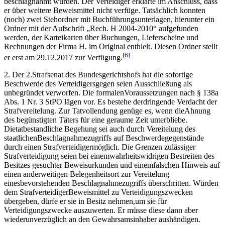
beschlagnahmt wurden. Der Verteidiger erklärte im Anschluss, dass
er über weitere Beweismittel nicht verfüge. Tatsächlich konnten
(noch) zwei Stehordner mit Buchführungsunterlagen, hierunter ein
Ordner mit der Aufschrift „Rech. H 2004-2010“ aufgefunden
werden, der Karteikarten über Buchungen, Lieferscheine und
Rechnungen der Firma H. im Original enthielt. Diesen Ordner stellt
[6]
er erst am 29.12.2017 zur Verfügung.
2. Der 2.Strafsenat des Bundesgerichtshofs hat die sofortige
Beschwerde des Verteidigersgegen seien Ausschließung als
unbegründet verworfen. Die formalenVoraussetzungen nach § 138a
Abs. 1 Nr. 3 StPO lägen vor. Es bestehe derdringende Verdacht der
Strafvereitelung. Zur Tatvollendung genüge es, wenn dieAhnung
des begünstigten Täters für eine geraume Zeit unterbliebe.
Dietatbestandliche Begehung sei auch durch Vereitelung des
staatlichenBeschlagnahmezugriffs auf Beschwerdegegenstände
durch einen Strafverteidigermöglich. Die Grenzen zulässiger
Strafverteidigung seien bei einemwahrheitswidrigen Bestreiten des
Besitzes gesuchter Beweisurkunden und einemfalschen Hinweis auf
einen anderweitigen Belegenheitsort zur Vereitelung
einesbevorstehenden Beschlagnahmezugriffs überschritten. Würden
dem StrafverteidigerBeweismittel zu Verteidigungszwecken
übergeben, dürfe er sie in Besitz nehmen,um sie für
Verteidigungszwecke auszuwerten. Er müsse diese dann aber
wiederunverzüglich an den Gewahrsamsinhaber aushändigen.