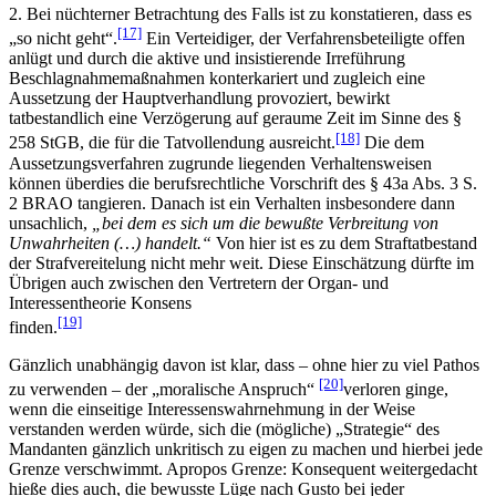
2. Bei nüchterner Betrachtung des Falls ist zu konstatieren, dass es
[17]
„so nicht geht“.
Ein Verteidiger, der Verfahrensbeteiligte offen
anlügt und durch die aktive und insistierende Irreführung
Beschlagnahmemaßnahmen konterkariert und zugleich eine
Aussetzung der Hauptverhandlung provoziert, bewirkt
tatbestandlich eine Verzögerung auf geraume Zeit im Sinne des §
[18]
258 StGB, die für die Tatvollendung ausreicht.
Die dem
Aussetzungsverfahren zugrunde liegenden Verhaltensweisen
können überdies die berufsrechtliche Vorschrift des § 43a Abs. 3 S.
2 BRAO tangieren. Danach ist ein Verhalten insbesondere dann
unsachlich,
„bei dem es sich um die bewußte Verbreitung von
Unwahrheiten (…) handelt.“
Von hier ist es zu dem Straftatbestand
der Strafvereitelung nicht mehr weit. Diese Einschätzung dürfte im
Übrigen auch zwischen den Vertretern der Organ- und
Interessentheorie Konsens
[19]
finden.
Gänzlich unabhängig davon ist klar, dass – ohne hier zu viel Pathos
[20]
zu verwenden – der „moralische Anspruch“
verloren ginge,
wenn die einseitige Interessenswahrnehmung in der Weise
verstanden werden würde, sich die (mögliche) „Strategie“ des
Mandanten gänzlich unkritisch zu eigen zu machen und hierbei jede
Grenze verschwimmt. Apropos Grenze: Konsequent weitergedacht
hieße dies auch, die bewusste Lüge nach Gusto bei jeder