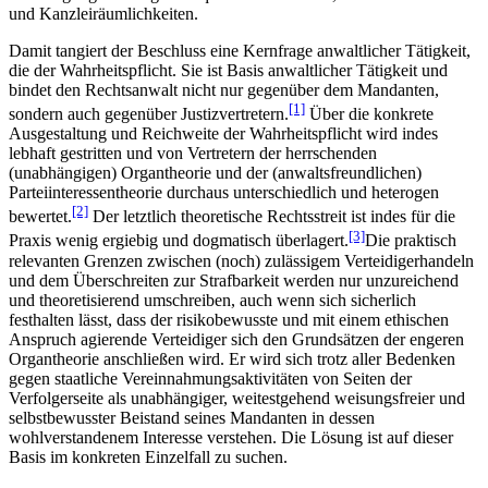
und Kanzleiräumlichkeiten.
Damit tangiert der Beschluss eine Kernfrage anwaltlicher Tätigkeit,
die der Wahrheitspflicht. Sie ist Basis anwaltlicher Tätigkeit und
bindet den Rechtsanwalt nicht nur gegenüber dem Mandanten,
[1]
sondern auch gegenüber Justizvertretern.
Über die konkrete
Ausgestaltung und Reichweite der Wahrheitspflicht wird indes
lebhaft gestritten und von Vertretern der herrschenden
(unabhängigen) Organtheorie und der (anwaltsfreundlichen)
Parteiinteressentheorie durchaus unterschiedlich und heterogen
[2]
bewertet.
Der letztlich theoretische Rechtsstreit ist indes für die
[3]
Praxis wenig ergiebig und dogmatisch überlagert.
Die praktisch
relevanten Grenzen zwischen (noch) zulässigem Verteidigerhandeln
und dem Überschreiten zur Strafbarkeit werden nur unzureichend
und theoretisierend umschreiben, auch wenn sich sicherlich
festhalten lässt, dass der risikobewusste und mit einem ethischen
Anspruch agierende Verteidiger sich den Grundsätzen der engeren
Organtheorie anschließen wird. Er wird sich trotz aller Bedenken
gegen staatliche Vereinnahmungsaktivitäten von Seiten der
Verfolgerseite als unabhängiger, weitestgehend weisungsfreier und
selbstbewusster Beistand seines Mandanten in dessen
wohlverstandenem Interesse verstehen. Die Lösung ist auf dieser
Basis im konkreten Einzelfall zu suchen.