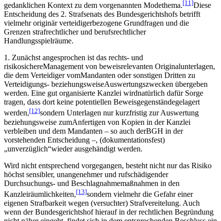
[11]
gedanklichen Kontext zu dem vorgenannten Modethema.
Diese
Entscheidung des 2. Strafsenats des Bundesgerichtshofs betrifft
vielmehr originär verteidigerbezogene Grundfragen und die
Grenzen strafrechtlicher und berufsrechtlicher
Handlungsspielräume.
1. Zunächst angesprochen ist das rechts- und
risikosichereManagement von beweisrelevanten Originalunterlagen,
die dem Verteidiger vomMandanten oder sonstigen Dritten zu
Verteidigungs- beziehungsweiseAuswertungszwecken übergeben
werden. Eine gut organisierte Kanzlei wirdnatürlich dafür Sorge
tragen, dass dort keine potentiellen Beweisgegenständegelagert
[12]
werden,
sondern Unterlagen nur kurzfristig zur Auswertung
beziehungsweise zumAnfertigen von Kopien in der Kanzlei
verbleiben und dem Mandanten – so auch derBGH in der
vorstehenden Entscheidung –, (dokumentationsfest)
„unverzüglich“wieder ausgehändigt werden.
Wird nicht entsprechend vorgegangen, besteht nicht nur das Risiko
höchst sensibler, unangenehmer und rufschädigender
Durchsuchungs- und Beschlagnahmemaßnahmen in den
[13]
Kanzleiräumlichkeiten,
sondern vielmehr die Gefahr einer
eigenen Strafbarkeit wegen (versuchter) Strafvereitelung. Auch
wenn der Bundesgerichtshof hierauf in der rechtlichen Begründung
nicht näher eingeht, findet sich in dem entsprechenden Beschluss ein