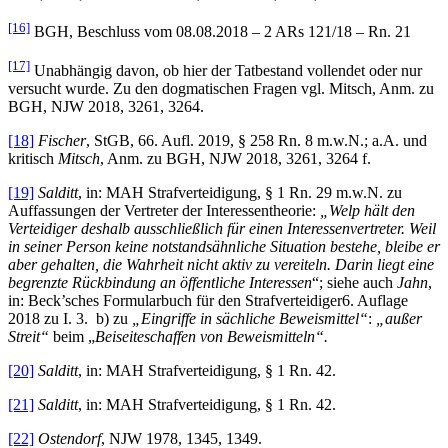
[16]
BGH, Beschluss vom 08.08.2018 – 2 ARs 121/18 – Rn. 21
[17]
Unabhängig davon, ob hier der Tatbestand vollendet oder nur
versucht wurde. Zu den dogmatischen Fragen vgl. Mitsch, Anm. zu
BGH, NJW 2018, 3261, 3264.
[18]
Fischer
, StGB, 66. Aufl. 2019, § 258 Rn. 8 m.w.N.; a.A. und
kritisch
Mitsch
, Anm. zu BGH, NJW 2018, 3261, 3264 f.
[19]
Salditt
, in: MAH Strafverteidigung, § 1 Rn. 29 m.w.N. zu
Auffassungen der Vertreter der Interessentheorie:
„Welp hält den
Verteidiger deshalb ausschließlich für einen Interessenvertreter. Weil
in seiner Person keine notstandsähnliche Situation bestehe, bleibe er
aber gehalten, die Wahrheit nicht aktiv zu vereiteln. Darin liegt eine
begrenzte Rückbindung an öffentliche Interessen
“; siehe auch
Jahn
,
in: Beck’sches Formularbuch für den Strafverteidiger6. Auflage
2018 zu I. 3. b) zu
„Eingriffe in sächliche Beweismittel“
:
„außer
Streit“
beim „
Beiseiteschaffen von Beweismitteln“.
[20]
Salditt
, in: MAH Strafverteidigung, § 1 Rn. 42.
[21]
Salditt
, in: MAH Strafverteidigung, § 1 Rn. 42.
[22]
Ostendorf
, NJW 1978, 1345, 1349.