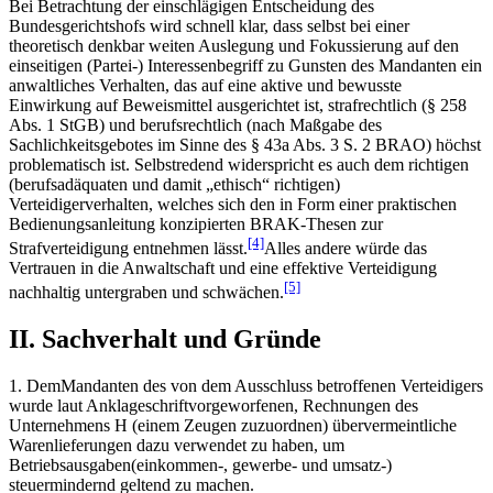
Bei Betrachtung der einschlägigen Entscheidung des
Bundesgerichtshofs wird schnell klar, dass selbst bei einer
theoretisch denkbar weiten Auslegung und Fokussierung auf den
einseitigen (Partei-) Interessenbegriff zu Gunsten des Mandanten ein
anwaltliches Verhalten, das auf eine aktive und bewusste
Einwirkung auf Beweismittel ausgerichtet ist, strafrechtlich (§ 258
Abs. 1 StGB) und berufsrechtlich (nach Maßgabe des
Sachlichkeitsgebotes im Sinne des § 43a Abs. 3 S. 2 BRAO) höchst
problematisch ist. Selbstredend widerspricht es auch dem richtigen
(berufsadäquaten und damit „ethisch“ richtigen)
Verteidigerverhalten, welches sich den in Form einer praktischen
Bedienungsanleitung konzipierten BRAK-Thesen zur
[4]
Strafverteidigung entnehmen lässt.
Alles andere würde das
Vertrauen in die Anwaltschaft und eine effektive Verteidigung
[5]
nachhaltig untergraben und schwächen.
II. Sachverhalt und Gründe
1. DemMandanten des von dem Ausschluss betroffenen Verteidigers
wurde laut Anklageschriftvorgeworfenen, Rechnungen des
Unternehmens H (einem Zeugen zuzuordnen) übervermeintliche
Warenlieferungen dazu verwendet zu haben, um
Betriebsausgaben(einkommen-, gewerbe- und umsatz-)
steuermindernd geltend zu machen.