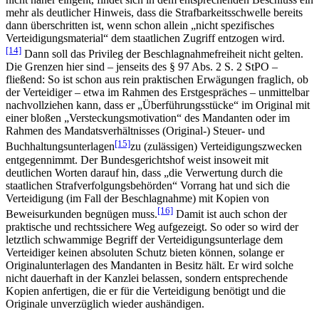
mehr als deutlicher Hinweis, dass die Strafbarkeitsschwelle bereits
dann überschritten ist, wenn schon allein „nicht spezifisches
Verteidigungsmaterial“ dem staatlichen Zugriff entzogen wird.
[14]
Dann soll das Privileg der Beschlagnahmefreiheit nicht gelten.
Die Grenzen hier sind – jenseits des § 97 Abs. 2 S. 2 StPO –
fließend: So ist schon aus rein praktischen Erwägungen fraglich, ob
der Verteidiger – etwa im Rahmen des Erstgespräches – unmittelbar
nachvollziehen kann, dass er „Überführungsstücke“ im Original mit
einer bloßen „Versteckungsmotivation“ des Mandanten oder im
Rahmen des Mandatsverhältnisses (Original-) Steuer- und
[15]
Buchhaltungsunterlagen
zu (zulässigen) Verteidigungszwecken
entgegennimmt. Der Bundesgerichtshof weist insoweit mit
deutlichen Worten darauf hin, dass „die Verwertung durch die
staatlichen Strafverfolgungsbehörden“ Vorrang hat und sich die
Verteidigung (im Fall der Beschlagnahme) mit Kopien von
[16]
Beweisurkunden begnügen muss.
Damit ist auch schon der
praktische und rechtssichere Weg aufgezeigt. So oder so wird der
letztlich schwammige Begriff der Verteidigungsunterlage dem
Verteidiger keinen absoluten Schutz bieten können, solange er
Originalunterlagen des Mandanten in Besitz hält. Er wird solche
nicht dauerhaft in der Kanzlei belassen, sondern entsprechende
Kopien anfertigen, die er für die Verteidigung benötigt und die
Originale unverzüglich wieder aushändigen.