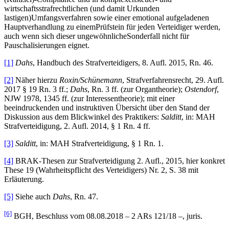
wirtschaftsstrafrechtlichen (und damit Urkunden
lastigen)Umfangsverfahren sowie einer emotional aufgeladenen
Hauptverhandlung zu einemPrüfstein für jeden Verteidiger werden,
auch wenn sich dieser ungewöhnlicheSonderfall nicht für
Pauschalisierungen eignet.
[1]
Dahs
, Handbuch des Strafverteidigers, 8. Aufl. 2015, Rn. 46.
[2]
Näher hierzu
Roxin/Schünemann
, Strafverfahrensrecht, 29. Aufl.
2017 § 19 Rn. 3 ff.;
Dahs
, Rn. 3 ff. (zur Organtheorie);
Ostendorf
,
NJW 1978, 1345 ff. (zur Interessentheorie); mit einer
beeindruckenden und instruktiven Übersicht über den Stand der
Diskussion aus dem Blickwinkel des Praktikers:
Salditt
, in: MAH
Strafverteidigung, 2. Aufl. 2014, § 1 Rn. 4 ff.
[3]
Salditt
, in: MAH Strafverteidigung, § 1 Rn. 1.
[4]
BRAK-Thesen zur Strafverteidigung 2. Aufl., 2015, hier konkret
These 19 (Wahrheitspflicht des Verteidigers) Nr. 2, S. 38 mit
Erläuterung.
[5]
Siehe auch
Dahs
, Rn. 47.
[6]
BGH, Beschluss vom 08.08.2018 – 2 ARs 121/18 –, juris.