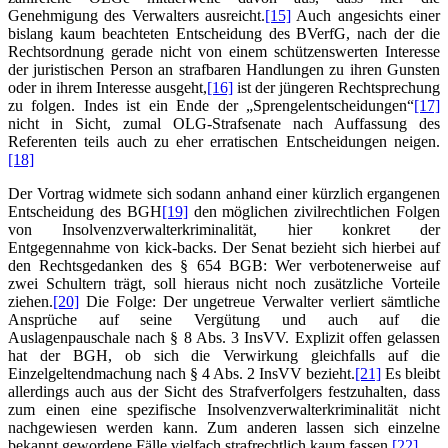
Genehmigung des Verwalters ausreicht.
[15]
Auch angesichts einer
bislang kaum beachteten Entscheidung des BVerfG, nach der die
Rechtsordnung gerade nicht von einem schützenswerten Interesse
der juristischen Person an strafbaren Handlungen zu ihren Gunsten
oder in ihrem Interesse ausgeht,
[16]
ist der jüngeren Rechtsprechung
zu folgen. Indes ist ein Ende der „Sprengelentscheidungen“
[17]
nicht in Sicht, zumal OLG-Strafsenate nach Auffassung des
Referenten teils auch zu eher erratischen Entscheidungen neigen.
[18]
Der Vortrag widmete sich sodann anhand einer kürzlich ergangenen
Entscheidung des BGH
[19]
den möglichen zivilrechtlichen Folgen
von Insolvenzverwalterkriminalität, hier konkret der
Entgegennahme von kick-backs. Der Senat bezieht sich hierbei auf
den Rechtsgedanken des § 654 BGB: Wer verbotenerweise auf
zwei Schultern trägt, soll hieraus nicht noch zusätzliche Vorteile
ziehen.
[20]
Die Folge: Der ungetreue Verwalter verliert sämtliche
Ansprüche auf seine Vergütung und auch auf die
Auslagenpauschale nach § 8 Abs. 3 InsVV. Explizit offen gelassen
hat der BGH, ob sich die Verwirkung gleichfalls auf die
Einzelgeltendmachung nach § 4 Abs. 2 InsVV bezieht.
[21]
Es bleibt
allerdings auch aus der Sicht des Strafverfolgers festzuhalten, dass
zum einen eine spezifische Insolvenzverwalterkriminalität nicht
nachgewiesen werden kann. Zum anderen lassen sich einzelne
bekannt gewordene Fälle vielfach strafrechtlich kaum fassen.
[22]