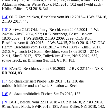
Aktuell in gleicher Weise Pauka, NZI 2018, 502 und (wohl auch)
Köllner/Mück, NZI 2018, 341.
[14]
OLG Zweibrücken, Beschluss vom 08.12.2016 – 1 Ws 334/16,
ZInsO 2017, 443.
[15]
S. etwa OLG Oldenburg, Beschl. vom 24.05.2004 – 1 Ws
242/04, ZInsO 2004, 932; OLG Nürnberg, Beschluss vom
18.06.2009 – 1 Ws 289/09, ZInsO 2009, 2399; OLG Köln,
Beschluss vom 01.09.2015 – 2 Ws 544/15, ZInsO 2016, 157; OLG
Hamm, Beschluss vom 17.08.2017 – 4 Ws 130/17, ZInsO 2017,
2316. Vgl. auch LG Bonn, Beschluss vom 13.02.2012 – 27 Qs
21/11, ZInsO 2012, 1572, Tully/Kirch-Heim, NStZ 2012, 657,
sowie Trück, in: Bittmann (Fn. 11), § 1 Rn 183.
[16]
BVerfG, Beschluss vom 27.10.2003 – 2 BvR 2211/00, NStZ-
RR 2004, 83.
[17]
So charakterisiert Priebe, ZIP 2011, 312, 316 die
unübersichtliche und zerfaserte Situation zu Recht.
[18]
S. dazu ausführlich Fischer, StraFo 2018, 133.
[19]
BGH, Beschl. vom 22.11.2018 – IX ZB 14/18, ZInsO 2019,
91 m. Anm. Mock, EWiR 2019, 181, Anm. Keller, NZI 2019, 142,