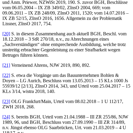
und Anm. Priewer, NZWiSt 2019, 190. S. zuvor BGH, Beschlüsse
vom 06.05.2004 – IX ZB 349/02, ZInsO 2004, 669; vom
09.06.2011 – IX ZB 248/09, ZInsO 2011, 1520; vom 14.07.2016 –
IX ZB 52/15, ZInsO 2016, 1656. Allgemein zu der Problematik
Lissner, ZInsO 2017, 754.
[20]
S. in diesem Zusammenhang auch aktuell BGH, Beschl. vom
18.12.2018 – 3 StR 270/18, n.v., zu Abrechnungen eines
„Sachverständigen“ ohne entsprechende Ausbildung, welche trotz
unstreitig erbrachter Gegenleistung zu einer Strafbarkeit wegen
Betruges führen können.
[21]
Verneinend Ahrens, NJW 2019, 890, 892.
[22]
S. etwa die Vorgänge um das Bauunternehmen Bohlen &
Doyen – LG Aurich, Beschluss vom 13.05.2013 – 15 KLs 1000 Js
55939/12 [2/13], ZInsO 2014, 343, und Urteil vom 25.04.2017 – 15
KLs 3/14, wistra 2018, 140.
[23]
OLG Frankfurt/Main, Urteil vom 08.02.2018 – 1 U 112/17,
ZWH 2018, 268.
[24]
S. bereits BGH, Urteil vom 21.04.1988 – III ZR 255/86, NJW
1989, 96, und BGH, Beschluss vom 27.09.1990 – III ZR 314/89,
n.v. Jüngst ebenso OLG Saarbrücken, Urt. vom 21.03.2019 – 4 U
118/17, n.v.