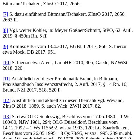
Bittmann/Tschakert, ZInsO 2017, 2656.
[7]
S. dazu einführend Bittmann/Tschakert, ZInsO 2017, 2656,
2663 ff.
[8]
Vgl. weiter Köhler, in: Meyer-Goßner/Schmitt, StPO, 62. Aufl.
2019, § 459m Rn. 5 ff.
[9]
KonInsoErlG vom 13.4.2017, BGBl. I 2017, 866. S. hierzu
etwa Mock, DB 2017, 951.
[10]
S. hierzu etwa Arens, GmbHR 2010, 905; Gaede, NZWiSt
2018, 220.
[11]
Ausführlich zu dieser Problematik Brand, in Bittmann,
Praxishandbuch Insolvenzstrafrecht, 2. Aufl. 2017, § 14 Rn. 16;
Brand, NZI 2017, 518, 520 f.
[12]
Ausführlich und aktuell zu dieser Thematik vgl. Weyand,
ZInsO 2018, 1889. S. auch Wick, ZWH 2017, 82.
[13]
S. etwa OLG Schleswig, Beschluss vom 17.05.1980 – 1 Ws
160/80, NJW 1981, 294; OLG Düsseldorf, Beschluss vom
14.12.1992 – 1 Ws 1155/92, wistra 1993, 120; LG Saarbrücken,
Beschluss vom 26.05.1995 – 8 Qs 73/95, wistra 1995, 239 m. abl.
Anm. Weyand; Weihrauch, JZ 1978, 300; Schmitt, wistra 1993, 9.