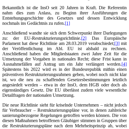
Bekanntlich ist die InsO seit 20 Jahren in Kraft. Die Referentin
nahm dies zum Anlass, zu Beginn ihrer Ausführungen die
Entstehungsgeschichte des Gesetzes und dessen Entwicklung
nochmals ins Gedächtnis zu rufen.
[1]
Anschließend wandte sie sich dem Schwerpunkt ihrer Darlegungen
zu: der EU-Restrukturierungsrichtlinie.
[2]
Das Europäische
Parlament hat diese Richtlinie am 28.03.2019 verabschiedet;
[3]
mit
der Veröffentlichung im Abl. EU ist alsbald zu rechnen.
Anschließend haben die Mitgliedstaaten zwei Jahre Zeit für die
Umsetzung der Vorgaben in nationales Recht; diese Frist kann in
Ausnahmefällen auf Antrag um ein Jahr verlängert werden.
[4]
Spätestens bis 2022 wird es in der Bundesrepublik mithin einen
präventiven Restrukturierungsrahmen geben, wobei noch nicht klar
ist, wo die neu zu schaffenden Gesetzesbestimmungen letztlich
angesiedelt werden – etwa in der InsO, dem HGB oder doch als
eigenständiges Gesetz. Die EU überlässt zudem viele wesentliche
Detailfragen der nationalen Umsetzung.
Die neue Richtlinie sieht für kriselnde Unternehmen – nicht jedoch
für Verbraucher – Restrukturierungspläne vor, in denen zahlreiche
sanierungsbezogene Regelungen getroffen werden können. Die von
diesen Maßnahmen betroffenen Gläubiger stimmen in Gruppen über
die Restrukturierungspläne nach dem Mehrheitsprinzip ab, wobei