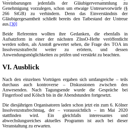
Vereinbarungen jedenfalls der Gläubigerversammlung zu
Genehmigung vorzulegen, schon um etwaige Untreuevorwürfe (§
266 StGB) zu verhindern. Denn das Einverständnis der
Gläubigergesamtheit schließt bereits den Tatbestand der Untreue
aus.
[30]
Beide Referenten wollten ihre Gedanken, die ebenfalls in
Aufsatzform in einer der nächsten ZInsO-Hefte veröffentlicht
werden sollen, als Anstoß gewertet sehen, die Frage des TOA im
Insolvenzstrafrecht weiter zu erörtern, und dessen
Anwendungsmöglichkeiten zu prüfen und verstärkt zu beachten.
VI. Ausblick
Nach den einzelnen Vorträgen ergaben sich umfangreiche – teils
durchaus auch kontroverse – Diskussionen zwischen den
Anwesenden. Nach Tagungsende wurde die Gespräche bei
Fingerfood und Kölsch bis in die Abendstunden fortgesetzt.
Die diesjährigen Organisatoren laden schon jetzt ein zum 6. Kölner
Insolvenzstrafrechtstag, der – voraussichtlich – im Mai 2020
stattfinden wird. Ein gleichfalls interessantes und
abwechslungsreiches aktuelles Programm ist auch bei dieser
Veranstaltung zu erwarten.