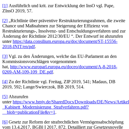
[1]
Ausführlich und krit. zur Entwicklung der InsO vgl. Pape,
ZInsO 2019, 57.
[2]
„Richtlinie über präventive Restrukturierungsrahmen, die zweite
Chance und Maßnahmen zur Steigerung der Effizienz von
Restrukturierungs-, Insolvenz- und Entschuldungsverfahren und zur
Änderung der Richtlinie 2012/30/EU “. Der Entwurf ist abzurufen
unter
https://data.consilium.europa.eu/doc/document/ST-15556-
2018-INIT/en/pdf
.
[3]
Vgl. zu den Änderungen, welche das EU-Parlament an den
Kommissionsvorschlägen vorgenommen
hat,
http://www.europarl.europa.eu/doceo/document/A-8-2018-
0269-AM-109-109_DE.pdf
.
[4]
Zu der Richtlinie vgl. Freitag, ZIP 2019, 541; Madaus, DB
2019, 592; Lange/Swierczok, BB 2019, 514.
[5]
Abzurufen
unter
https://www.bmjv.de/SharedDocs/Downloads/DE/News/Artike
_Kabinett_Modernisierung_Strafverfahren.pdf?
__blob=publicationFile&v=1
.
[6]
Gesetz zur Reform der strafrechtlichen Vermögensabschöpfung
vom 13.4.2017, BGBl I 2017, 872. Detailliert zur Gesetzesnovelle