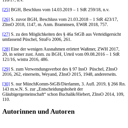
[25]
BGH, Beschluss vom 14.03.2019 – 1 StR 259/18, n.v.
[26]
S. zuvor BGH, Beschluss vom 21.03.2018 – 1 StR 423/17,
ZInsO 2018, 1147, m. Anm. Brammsen, EWiR 2018, 757.
[27]
S. zu den Möglichkeiten des § 46a StGB aus Verteidigersicht
umfassend Püschel, StraFo 2006, 261.
[28]
Eine der wenigen Ausnahmen erörtert Waßmer, ZWH 2017,
20, in seiner zust. Anm. zu BGH, Urteil vom 09.08.2016 – 1 StR
121/16, wistra 2016, 486.
[29]
S. zum Verwendungsverbot des § 97 InsO Püschel, ZInsO
2016, 262, einerseits, Weyand, ZInsO 2015, 1948, andererseits.
[30]
S. nur MünchKomm-StGB/Dierlamm, 3. Aufl. 2019, § 266 Rn.
143 m.w.N. S. zur „Entscheidungshoheit der
Gläubigergemeinschaft“ schon Buchalik/Hiebert, ZInsO 2014, 109,
110.
Autorinnen und Autoren