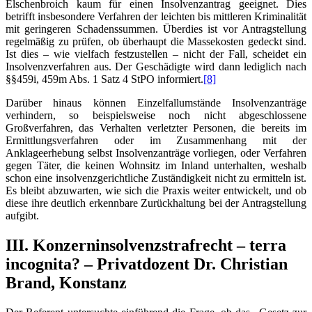
Elschenbroich kaum für einen Insolvenzantrag geeignet. Dies
betrifft insbesondere Verfahren der leichten bis mittleren Kriminalität
mit geringeren Schadenssummen. Überdies ist vor Antragstellung
regelmäßig zu prüfen, ob überhaupt die Massekosten gedeckt sind.
Ist dies – wie vielfach festzustellen – nicht der Fall, scheidet ein
Insolvenzverfahren aus. Der Geschädigte wird dann lediglich nach
§§459i, 459m Abs. 1 Satz 4 StPO informiert.
[8]
Darüber hinaus können Einzelfallumstände Insolvenzanträge
verhindern, so beispielsweise noch nicht abgeschlossene
Großverfahren, das Verhalten verletzter Personen, die bereits im
Ermittlungsverfahren oder im Zusammenhang mit der
Anklageerhebung selbst Insolvenzanträge vorliegen, oder Verfahren
gegen Täter, die keinen Wohnsitz im Inland unterhalten, weshalb
schon eine insolvenzgerichtliche Zuständigkeit nicht zu ermitteln ist.
Es bleibt abzuwarten, wie sich die Praxis weiter entwickelt, und ob
diese ihre deutlich erkennbare Zurückhaltung bei der Antragstellung
aufgibt.
III. Konzerninsolvenzstrafrecht – terra
incognita? – Privatdozent Dr. Christian
Brand, Konstanz