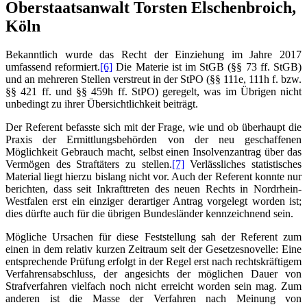
Oberstaatsanwalt Torsten Elschenbroich,
Köln
Bekanntlich wurde das Recht der Einziehung im Jahre 2017
umfassend reformiert.
[6]
Die Materie ist im StGB (§§ 73 ff. StGB)
und an mehreren Stellen verstreut in der StPO (§§ 111e, 111h f. bzw.
§§ 421 ff. und §§ 459h ff. StPO) geregelt, was im Übrigen nicht
unbedingt zu ihrer Übersichtlichkeit beiträgt.
Der Referent befasste sich mit der Frage, wie und ob überhaupt die
Praxis der Ermittlungsbehörden von der neu geschaffenen
Möglichkeit Gebrauch macht, selbst einen Insolvenzantrag über das
Vermögen des Straftäters zu stellen.
[7]
Verlässliches statistisches
Material liegt hierzu bislang nicht vor. Auch der Referent konnte nur
berichten, dass seit Inkrafttreten des neuen Rechts in Nordrhein-
Westfalen erst ein einziger derartiger Antrag vorgelegt worden ist;
dies dürfte auch für die übrigen Bundesländer kennzeichnend sein.
Mögliche Ursachen für diese Feststellung sah der Referent zum
einen in dem relativ kurzen Zeitraum seit der Gesetzesnovelle: Eine
entsprechende Prüfung erfolgt in der Regel erst nach rechtskräftigem
Verfahrensabschluss, der angesichts der möglichen Dauer von
Strafverfahren vielfach noch nicht erreicht worden sein mag. Zum
anderen ist die Masse der Verfahren nach Meinung von