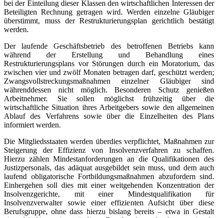
bei der Einteilung dieser Klassen den wirtschaftlichen Interessen der
Beteiligten Rechnung getragen wird. Werden einzelne Gläubiger
überstimmt, muss der Restrukturierungsplan gerichtlich bestätigt
werden.
Der laufende Geschäftsbetrieb des betroffenen Betriebs kann
während der Erstellung und Behandlung eines
Restrukturierungsplans vor Störungen durch ein Moratorium, das
zwischen vier und zwölf Monaten betragen darf, geschützt werden;
Zwangsvollstreckungsmaßnahmen einzelner Gläubiger sind
währenddessen nicht möglich. Besonderen Schutz genießen
Arbeitnehmer. Sie sollen möglichst frühzeitig über die
wirtschaftliche Situation ihres Arbeitgebers sowie den allgemeinen
Ablauf des Verfahrens sowie über die Einzelheiten des Plans
informiert werden.
Die Mitgliedsstaaten werden überdies verpflichtet, Maßnahmen zur
Steigerung der Effizienz von Insolvenzverfahren zu schaffen.
Hierzu zählen Mindestanforderungen an die Qualifikationen des
Justizpersonals, das adäquat ausgebildet sein muss, und dem auch
laufend obligatorische Fortbildungsmaßnahmen abzufordern sind.
Einhergehen soll dies mit einer weitgehenden Konzentration der
Insolvenzgerichte, mit einer Mindestqualifikation für
Insolvenzverwalter sowie einer effizienten Aufsicht über diese
Berufsgruppe, ohne dass hierzu bislang bereits – etwa in Gestalt