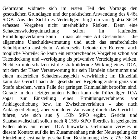
Gehrmann widmete sich im ersten Teil des Vortrags den
gesetzlichen Grundlagen und der praktischen Anwendung des § 46a
StGB. Aus der Sicht des Verteidigers birgt ein von § 46a StGB
erfasstes Vorgehen nicht unerhebliche Risiken. Denn eine
Schadenswiedergutmachung schon im laufenden
Ermittlungsverfahren kann – quasi als eine Art Geständnis – die
allgemeine Unschuldsvermutung und auch das strafrechtliche
Schuldprinzip aushebeln. Andererseits betonte der Referent auch
mögliche Vorteile: So kann ein entsprechendes Vorgehen schon vor
Tatendeckung und –verfolgung als präventive Verteidigung wirken.
Nicht zu unterschätzen ist die strafmildernde Wirkung eines TOA,
mit dem der Täter Verantwortung für sein Handeln übernimmt und
einen materiellen Schadensausgleich verwirklicht; im Einzelfall
kann das Gericht nach der gesetzlichen Regelung zudem ganz von
Strafe absehen, wenn Fälle der geringen Kriminalität betroffen sind.
Gerade in den letztgenannten Fällen kann ein frühzeitiger TOA
sogar zur Einstellung eines Ermittlungsverfahrens vor
Anklageerhebung bzw. im Zwischenverfahren – also nach
Anklageerhebung, aber vor deren Zulassung durch das Gericht –
führen, wie sich aus § 153b StPO ergibt. Gericht und
Staatsanwaltschaft sollen nach § 155b StPO überdies in geeigneten
Fällen aktiv auf einen TOA hinwirken. Gehrmann verwies in
diesem Kontext auf die im Zusammenhang mit der Neuregelung der
Einziehung erstmalig geschaffene Bestimmung des § 73e StGB: