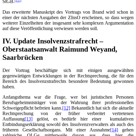
StGB.
Das erweiterte Manuskript des Vortrags von Brand wird schon in
einer der nächsten Ausgaben der ZInsO erscheinen, so dass wegen
weiterer Einzelheiten der insgesamt sehr komplexen Argumentation
auf diese Veröffentlichung verwiesen werden soll.
IV. Update Insolvenzstrafrecht –
Oberstaatsanwalt Raimund Weyand,
Saarbrücken
Der Vortrag beschäftigte sich mit einigen ausgewählten
gegenwärtigen Entwicklungen in der Rechtsprechung, die für den
Bereich des Insolvenzstrafrechts besondere Bedeutung gewonnen
haben.
Anfangsthema war die Frage, wer bei juristischen Personen
Berufsgeheimnisträger von der Wahrung ihrer professionellen
Schweigepflicht befreien kann.
[12]
Bekanntlich hat sich die aktuelle
Rechtsprechung von der früher verbreitet vertretenen
Auffassung
[13]
gelöst, es bedürfe hier einer kumulativen
Entbindungserklärung sowohl des Insolvenzverwalters als auch des
früheren Gesellschaftsorgans. Mit einer Ausnahme
[14]
gehen
zahlreiche OLGe mittlerweile davon aus, dass hier die