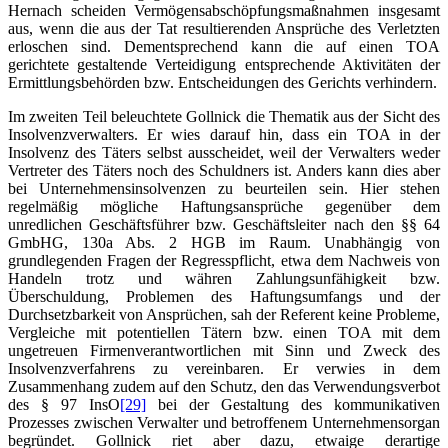
Hernach scheiden Vermögensabschöpfungsmaßnahmen insgesamt
aus, wenn die aus der Tat resultierenden Ansprüche des Verletzten
erloschen sind. Dementsprechend kann die auf einen TOA
gerichtete gestaltende Verteidigung entsprechende Aktivitäten der
Ermittlungsbehörden bzw. Entscheidungen des Gerichts verhindern.
Im zweiten Teil beleuchtete Gollnick die Thematik aus der Sicht des
Insolvenzverwalters. Er wies darauf hin, dass ein TOA in der
Insolvenz des Täters selbst ausscheidet, weil der Verwalters weder
Vertreter des Täters noch des Schuldners ist. Anders kann dies aber
bei Unternehmensinsolvenzen zu beurteilen sein. Hier stehen
regelmäßig mögliche Haftungsansprüche gegenüber dem
unredlichen Geschäftsführer bzw. Geschäftsleiter nach den §§ 64
GmbHG, 130a Abs. 2 HGB im Raum. Unabhängig von
grundlegenden Fragen der Regresspflicht, etwa dem Nachweis von
Handeln trotz und währen Zahlungsunfähigkeit bzw.
Überschuldung, Problemen des Haftungsumfangs und der
Durchsetzbarkeit von Ansprüchen, sah der Referent keine Probleme,
Vergleiche mit potentiellen Tätern bzw. einen TOA mit dem
ungetreuen Firmenverantwortlichen mit Sinn und Zweck des
Insolvenzverfahrens zu vereinbaren. Er verwies in dem
Zusammenhang zudem auf den Schutz, den das Verwendungsverbot
des § 97 InsO
[29]
bei der Gestaltung des kommunikativen
Prozesses zwischen Verwalter und betroffenem Unternehmensorgan
begründet. Gollnick riet aber dazu, etwaige derartige