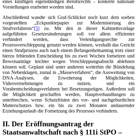
eines künftigen eigenständigen Berufsrechts – konkrete nationale
Vorstellungen erarbeitet worden sind.
Abschließend wandte sich Graf-Schlicker noch kurz dem soeben
vorgestellten „Eckpunktepapier zur Modernisierung des
Strafverfahrens“
[5]
zu. Mit den in dieser Kabinettsvorlage
aufgeführten Gesetzesänderungen soll vor allem effizienter
verhindert werden, dass Verteidigungsrechte zur
Prozessverschleppung genutzt werden können, weshalb das Gericht
einen Strafprozess auch nach einem Befangenheitsantrag trotz einer
hierzu fehlenden Entscheidung bis zu zwei Wochen fortsetzen und
Beweisanträge leichter wegen Verschleppungsabsicht ablehnen
können soll. Geplant sind unter anderem weiterhin die Bündelung
von Nebenklagen, zumal in „Masseverfahren“, die Ausweitung von
DNA-Analysen, die Erweiterung der Möglichkeiten,
Videovernehmungen zu nutzen, und ein
Vorabentscheidungsverfahren bei Besetzungsrügen. Außerdem soll
die Möglichkeit geschaffen werden, Hauptverhandlungen zu
unterbrechen, wenn Schutzfristen des vor- und nachgeburtlichen
Mutterschutzes bzw. ein bis zu zwei Monaten andauernder
Erziehungsurlaub die Fortsetzung des Prozesses verhindern.
II. Der Eröffnungsantrag der
Staatsanwaltschaft nach § 111i StPO –