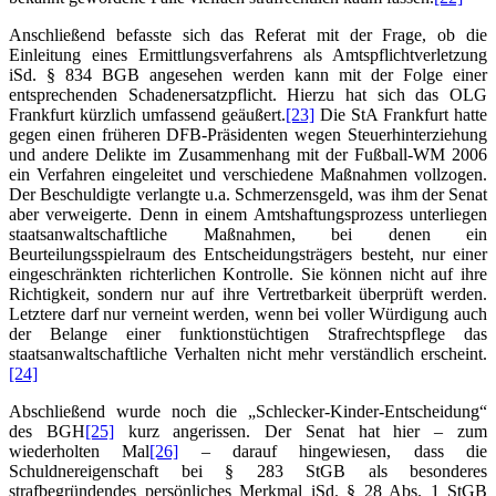
Anschließend befasste sich das Referat mit der Frage, ob die
Einleitung eines Ermittlungsverfahrens als Amtspflichtverletzung
iSd. § 834 BGB angesehen werden kann mit der Folge einer
entsprechenden Schadenersatzpflicht. Hierzu hat sich das OLG
Frankfurt kürzlich umfassend geäußert.
[23]
Die StA Frankfurt hatte
gegen einen früheren DFB-Präsidenten wegen Steuerhinterziehung
und andere Delikte im Zusammenhang mit der Fußball-WM 2006
ein Verfahren eingeleitet und verschiedene Maßnahmen vollzogen.
Der Beschuldigte verlangte u.a. Schmerzensgeld, was ihm der Senat
aber verweigerte. Denn in einem Amtshaftungsprozess unterliegen
staatsanwaltschaftliche Maßnahmen, bei denen ein
Beurteilungsspielraum des Entscheidungsträgers besteht, nur einer
eingeschränkten richterlichen Kontrolle. Sie können nicht auf ihre
Richtigkeit, sondern nur auf ihre Vertretbarkeit überprüft werden.
Letztere darf nur verneint werden, wenn bei voller Würdigung auch
der Belange einer funktionstüchtigen Strafrechtspflege das
staatsanwaltschaftliche Verhalten nicht mehr verständlich erscheint.
[24]
Abschließend wurde noch die „Schlecker-Kinder-Entscheidung“
des BGH
[25]
kurz angerissen. Der Senat hat hier – zum
wiederholten Mal
[26]
– darauf hingewiesen, dass die
Schuldnereigenschaft bei § 283 StGB als besonderes
strafbegründendes persönliches Merkmal iSd. § 28 Abs. 1 StGB