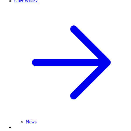
Über WisteV
News