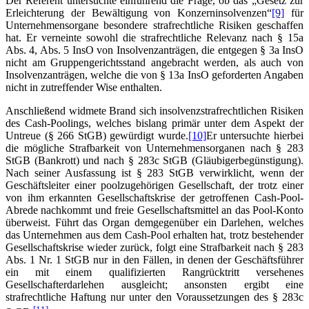
Der Referent untersuchte einführend die Frage, ob das „Gesetz zur
Erleichterung der Bewältigung von Konzerninsolvenzen“
[9]
für
Unternehmensorgane besondere strafrechtliche Risiken geschaffen
hat. Er verneinte sowohl die strafrechtliche Relevanz nach § 15a
Abs. 4, Abs. 5 InsO von Insolvenzanträgen, die entgegen § 3a InsO
nicht am Gruppengerichtsstand angebracht werden, als auch von
Insolvenzanträgen, welche die von § 13a InsO geforderten Angaben
nicht in zutreffender Wise enthalten.
Anschließend widmete Brand sich insolvenzstrafrechtlichen Risiken
des Cash-Poolings, welches bislang primär unter dem Aspekt der
Untreue (§ 266 StGB) gewürdigt wurde.
[10]
Er untersuchte hierbei
die mögliche Strafbarkeit von Unternehmensorganen nach § 283
StGB (Bankrott) und nach § 283c StGB (Gläubigerbegünstigung).
Nach seiner Ausfassung ist § 283 StGB verwirklicht, wenn der
Geschäftsleiter einer poolzugehörigen Gesellschaft, der trotz einer
von ihm erkannten Gesellschaftskrise der getroffenen Cash-Pool-
Abrede nachkommt und freie Gesellschaftsmittel an das Pool-Konto
überweist. Führt das Organ demgegenüber ein Darlehen, welches
das Unternehmen aus dem Cash-Pool erhalten hat, trotz bestehender
Gesellschaftskrise wieder zurück, folgt eine Strafbarkeit nach § 283
Abs. 1 Nr. 1 StGB nur in den Fällen, in denen der Geschäftsführer
ein mit einem qualifizierten Rangrücktritt versehenes
Gesellschafterdarlehen ausgleicht; ansonsten ergibt eine
strafrechtliche Haftung nur unter den Voraussetzungen des § 283c
[11]