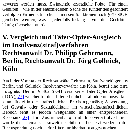
gewertet werden muss. Zwingende gesetzliche Folge: Für einen
Gehilfen – wie in der entschiedenen Sache die Kinder des gesondert
verfolgten Firmenpatriarchen – müssen Sanktionen nach § 49 StGB
gemildert werden, was – jedenfalls bislang – von den Gerichten
häufig übersehen wurde.
V. Vergleich und Täter-Opfer-Ausgleich
im Insolvenz(straf)verfahren –
Rechtsanwalt Dr. Philipp Gehrmann,
Berlin, Rechtsanwalt Dr. Jörg Gollnick,
Köln
Auch der Vortrag der Rechtsanwälte Gehrmann, Strafverteidiger aus
Berlin, und Gollnick, Insolvenzverwalter aus Köln, betraf eine terra
incognita. Der in § 46a StGB verankerte Täter-Opfer-Ausgleich
(TOA),
[27]
welcher für den Täter erheblich strafmildernd auswirken
kann, findet in der strafrechtlichen Praxis regelmäßig Anwendung
bei Gewalt- oder Sexualdelikten; im wirtschaftsstrafrechtlichen
Bereich fehlt es jedoch weitgehend an einer entsprechenden
Resonanz.
[28]
Im Zusammenhang mit Insolvenzstrafverfahren
wurde die Thematik – soweit ersichtlich – bis jetzt weder in der
Rechtsprechung noch in der Literatur überhaupt angesprochen