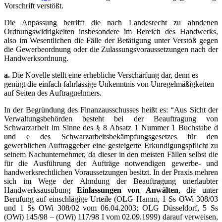
Vorschrift verstößt.
Die Anpassung betrifft die nach Landesrecht zu ahndenen
Ordnungswidrigkeiten insbesondere im Bereich des Handwerks,
also im Wesentlichen die Fälle der Betätigung unter Verstoß gegen
die Gewerbeordnung oder die Zulassungsvoraussetzungen nach der
Handwerksordnung.
a.
Die Novelle stellt eine erhebliche Verschärfung dar, denn es
genügt die einfach fahrlässige Unkenntnis von Unregelmäßigkeiten
auf Seiten des Auftragnehmers.
In der Begründung des Finanzausschusses heißt es: “Aus Sicht der
Verwaltungsbehörden besteht bei der Beauftragung von
Schwarzarbeit im Sinne des § 8 Absatz 1 Nummer 1 Buchstabe d
und e des Schwarzarbeitsbekämpfungsgesetzes für den
gewerblichen Auftraggeber eine gesteigerte Erkundigungspflicht zu
seinem Nachunternehmer, da dieser in den meisten Fällen selbst die
für die Ausführung der Aufträge notwendigen gewerbe- und
handwerksrechtlichen Voraussetzungen besitzt. In der Praxis mehren
sich im Wege der Ahndung der Beauftragung unerlaubter
Handwerksausübung
Einlassungen von Anwälten
, die unter
Berufung auf einschlägige Urteile (OLG Hamm, 1 Ss OWi 308/03
und 1 Ss OWi 308/02 vom 06.04.2003; OLG Düsseldorf, 5 Ss
(OWi) 145/98 – (OWi) 117/98 I vom 02.09.1999) darauf verweisen,