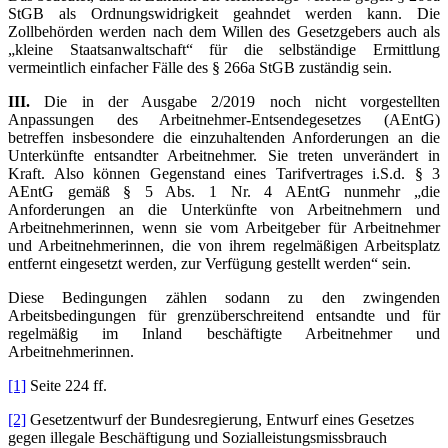
StGB als Ordnungswidrigkeit geahndet werden kann. Die
Zollbehörden werden nach dem Willen des Gesetzgebers auch als
„kleine Staatsanwaltschaft“ für die selbständige Ermittlung
vermeintlich einfacher Fälle des § 266a StGB zuständig sein.
III.
Die in der Ausgabe 2/2019 noch nicht vorgestellten
Anpassungen des Arbeitnehmer-Entsendegesetzes (AEntG)
betreffen insbesondere die einzuhaltenden Anforderungen an die
Unterkünfte entsandter Arbeitnehmer. Sie treten unverändert in
Kraft. Also können Gegenstand eines Tarifvertrages i.S.d. § 3
AEntG gemäß § 5 Abs. 1 Nr. 4 AEntG nunmehr „die
Anforderungen an die Unterkünfte von Arbeitnehmern und
Arbeitnehmerinnen, wenn sie vom Arbeitgeber für Arbeitnehmer
und Arbeitnehmerinnen, die von ihrem regelmäßigen Arbeitsplatz
entfernt eingesetzt werden, zur Verfügung gestellt werden“ sein.
Diese Bedingungen zählen sodann zu den zwingenden
Arbeitsbedingungen für grenzüberschreitend entsandte und für
regelmäßig im Inland beschäftigte Arbeitnehmer und
Arbeitnehmerinnen.
[1]
Seite 224 ff.
[2]
Gesetzentwurf der Bundesregierung, Entwurf eines Gesetzes
gegen illegale Beschäftigung und Sozialleistungsmissbrauch