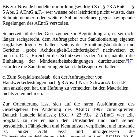
Bis zur Novelle handelte nur ordnungswidrig i.S.d. § 23 AEntG – §
5 Abs. 2 AEntG a.F.– wer wusste oder leichtfertig nicht wusste, dass
Subunternehmer oder weitere Subunternehmer gegen zwingende
Regelungen des AEntG verstoßen.
Seinerzeit führte der Gesetzgeber zur Begründung an, es sei nicht
länger sachgerecht, dem Auftraggeber zur Sanktionierung eigenen
sorgfaltswidrigen Verhaltens seitens der Ermittlungsbehörden und
Gerichte „grobe Achtlosigkeit/Leichtfertigkeit“ nachweisen zu
müssen. Das „Erreichen des Schutzzwecks der Norm, nämlich die
Einhaltung der Mindestarbeitsbedingungen durchzusetzen“
[7]
,
erfordere die Sanktionierung einfach fahrlässigen Verhaltens.
c.
Zum Sorgfaltsmaßstab, den der Auftraggeber von
Handwerkerleistungen nach § 8 Abs. 1 Nr. 2 SchwarzArbG n.F.
nun anzulegen hat, um Haftung zu vermeiden, ist den Materialien
nichts zu entnehmen.
Zur Orientierung lässt sich auf die raren Ausführungen des
Gesetzgebers bei Änderung des AEntG 1997 zurückgreifen:
Danach handele fahrlässig i.S.d. § 23 Abs. 2 AEntG wer „die
Sorgfalt, zu der er nach den Umständen und nach seinen
persönlichen Fähigkeiten und Kenntnissen verpflichtet und imstande
ist, außer Acht lässt und infolgedessen die
Tatbestandsverwirklichung nicht voraussieht (vgl. BGHSt 10 S.