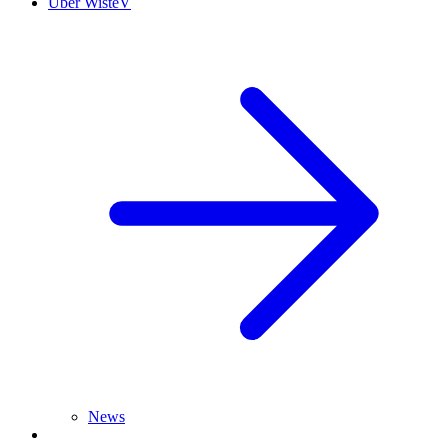
Über WisteV
News