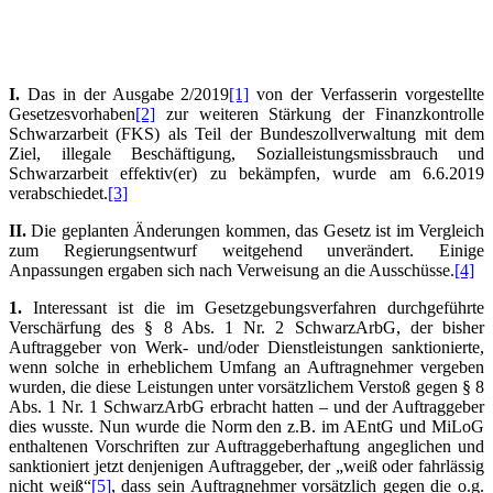
I.
Das in der Ausgabe 2/2019
[1]
von der Verfasserin vorgestellte
Gesetzesvorhaben
[2]
zur weiteren Stärkung der Finanzkontrolle
Schwarzarbeit (FKS) als Teil der Bundeszollverwaltung mit dem
Ziel, illegale Beschäftigung, Sozialleistungsmissbrauch und
Schwarzarbeit effektiv(er) zu bekämpfen, wurde am 6.6.2019
verabschiedet.
[3]
II.
Die geplanten Änderungen kommen, das Gesetz ist im Vergleich
zum Regierungsentwurf weitgehend unverändert. Einige
Anpassungen ergaben sich nach Verweisung an die Ausschüsse.
[4]
1.
Interessant ist die im Gesetzgebungsverfahren durchgeführte
Verschärfung des § 8 Abs. 1 Nr. 2 SchwarzArbG, der bisher
Auftraggeber von Werk- und/oder Dienstleistungen sanktionierte,
wenn solche in erheblichem Umfang an Auftragnehmer vergeben
wurden, die diese Leistungen unter vorsätzlichem Verstoß gegen § 8
Abs. 1 Nr. 1 SchwarzArbG erbracht hatten – und der Auftraggeber
dies wusste. Nun wurde die Norm den z.B. im AEntG und MiLoG
enthaltenen Vorschriften zur Auftraggeberhaftung angeglichen und
sanktioniert jetzt denjenigen Auftraggeber, der „weiß oder fahrlässig
nicht weiß“
[5]
, dass sein Auftragnehmer vorsätzlich gegen die o.g.