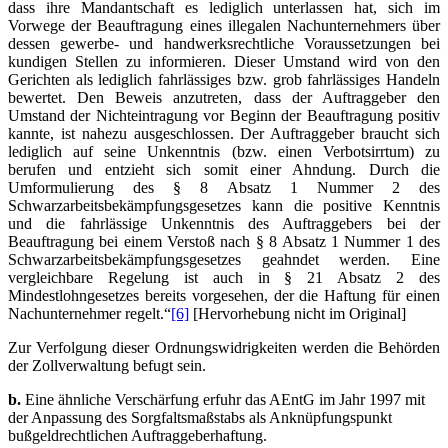
dass ihre Mandantschaft es lediglich unterlassen hat, sich im
Vorwege der Beauftragung eines illegalen Nachunternehmers über
dessen gewerbe- und handwerksrechtliche Voraussetzungen bei
kundigen Stellen zu informieren. Dieser Umstand wird von den
Gerichten als lediglich fahrlässiges bzw. grob fahrlässiges Handeln
bewertet. Den Beweis anzutreten, dass der Auftraggeber den
Umstand der Nichteintragung vor Beginn der Beauftragung positiv
kannte, ist nahezu ausgeschlossen. Der Auftraggeber braucht sich
lediglich auf seine Unkenntnis (bzw. einen Verbotsirrtum) zu
berufen und entzieht sich somit einer Ahndung. Durch die
Umformulierung des § 8 Absatz 1 Nummer 2 des
Schwarzarbeitsbekämpfungsgesetzes kann die positive Kenntnis
und die fahrlässige Unkenntnis des Auftraggebers bei der
Beauftragung bei einem Verstoß nach § 8 Absatz 1 Nummer 1 des
Schwarzarbeitsbekämpfungsgesetzes geahndet werden. Eine
vergleichbare Regelung ist auch in § 21 Absatz 2 des
Mindestlohngesetzes bereits vorgesehen, der die Haftung für einen
Nachunternehmer regelt.“
[6]
[Hervorhebung nicht im Original]
Zur Verfolgung dieser Ordnungswidrigkeiten werden die Behörden
der Zollverwaltung befugt sein.
b.
Eine ähnliche Verschärfung erfuhr das AEntG im Jahr 1997 mit
der Anpassung des Sorgfaltsmaßstabs als Anknüpfungspunkt
bußgeldrechtlichen Auftraggeberhaftung.