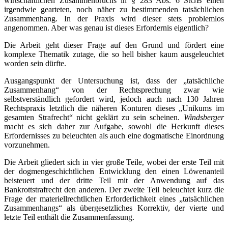
wirtschaftlichen Zusammenbruchs in § 283 Abs. 6 StGB einen
irgendwie gearteten, noch näher zu bestimmenden tatsächlichen
Zusammenhang. In der Praxis wird dieser stets problemlos
angenommen. Aber was genau ist dieses Erfordernis eigentlich?
Die Arbeit geht dieser Frage auf den Grund und fördert eine
komplexe Thematik zutage, die so hell bisher kaum ausgeleuchtet
worden sein dürfte.
Ausgangspunkt der Untersuchung ist, dass der „tatsächliche
Zusammenhang“ von der Rechtsprechung zwar wie
selbstverständlich gefordert wird, jedoch auch nach 130 Jahren
Rechtspraxis letztlich die näheren Konturen dieses „Unikums im
gesamten Strafrecht“ nicht geklärt zu sein scheinen.
Windsberger
macht es sich daher zur Aufgabe, sowohl die Herkunft dieses
Erfordernisses zu beleuchten als auch eine dogmatische Einordnung
vorzunehmen.
Die Arbeit gliedert sich in vier große Teile, wobei der erste Teil mit
der dogmengeschichtlichen Entwicklung den einen Löwenanteil
beisteuert und der dritte Teil mit der Anwendung auf das
Bankrottstrafrecht den anderen. Der zweite Teil beleuchtet kurz die
Frage der materiellrechtlichen Erforderlichkeit eines „tatsächlichen
Zusammenhangs“ als übergesetzliches Korrektiv, der vierte und
letzte Teil enthält die Zusammenfassung.