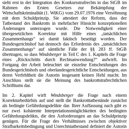
sieht erst in der Integration des Konkursstrafrechts in das StGB im
Rahmen des Ersten Gesetzes zur Bekämpfung der
Wirtschaftskriminalität (1. WiKG) vom 29.07.1976 eine Versöhnung
mit dem Schuldprinzip. Sie attestiert der Reform, dass der
Tatbestand des Bankrotts in mehrfacher Hinsicht konzeptionellen
Änderungen unterzogen wurde. Die Notwendigkeit einer
übergesetzlichen Korrektur mit Hilfe eines „tatsächlichen
Zusammenhangs“ sei damit faktisch beseitigt worden. Der
Bundesgerichtshof hat dennoch das Erfordernis des „tatsächlichen
Zusammenhangs“ auf sämtliche Fälle der §§ 283 ff. StGB
übertragen, so dass
Windsberger
in Teil C des 1. Kapitels die Frage
eines „Rückschritts durch Rechtsanwendung?“ aufwirft. Im
Fortgang der Arbeit beleuchtet sie einzelne Entscheidungen des
Bundesgerichtshofs und oberlandesgerichtliche Entscheidungen, aus
deren Verfehltheit die Autorin insgesamt keinen Hehl macht. Im
Anschluss stellt sie die Meinung des bankrottstrafrechtlichen
Schrifttums dar.
Im 2. Kapitel wirft
Windsberger
die Frage nach einem
Korrekturbedürfnis auf und stellt die Bankrotttatbestände zunächst
als bedingte Gefährdungsdelikte dar. Ihrer Auffassung nach gibt es
nur zwei kohärente Interpretationsmöglichkeiten des bedingten
Gefährdungsdelikts, die den Anforderungen an das Schuldprinzip
genügen. Für die Frage des Verhältnisses zwischen objektiver
Strafbarkeitsbedingung und Unrechtstatbestand definiert die Autorin