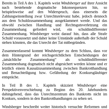
Bereits in Teil A des 1. Kapitels weist
Windsberger
auf ihrer Ansicht
nach bestehende dogmatische Inkonsequenzen hin, so
beispielsweise auf den Widerspruch, dass einerseits die
Zahlungseinstellung zwar Unrechtsrelevanz habe, jedoch dennoch
aus dem Schuldzusammenhang ausgeklammert werde. Und das
obwohl zwischen Handlung und Rechtsgutsverletzung ein
Zusammenhang gefordert wird, ein schuldindifferenter
Zusammenhang. Windsberger weist darauf hin, dass alle Strafe
Schuld voraussetzt und daher keine Umstände außerhalb der Schuld
stehen könnten, die das Unrecht der Tat mitbegründen.
Zusammenfassend kommt
Windsberger
zu dem Schluss, dass vor
dem Hintergrund der reichsgerichtlichen Entscheidungen der
„tatsächliche Zusammenhang“ als schuldindifferenter
Zusammenhang dogmatisch nicht abgesichert werden könne und er
letztlich einem Kausalzusammenhang zwischen Bankrotthandlung
und Benachteiligung bzw. Gefährdung der Konkursgläubiger
entspräche.
In Teil B des 1. Kapitels skizziert
Windsberger
eine
Perspektivenverschiebung zu Beginn des 20. Jahrhunderts
dahingehend, dass das Unrechtszentrum des Bankrotts nicht im
Konkurs, sondern in den Bankrotthandlungen zu sehen sei.
Windsberger beschreibt weiter historisch versuchte Reformen und