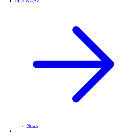
Über WisteV
News