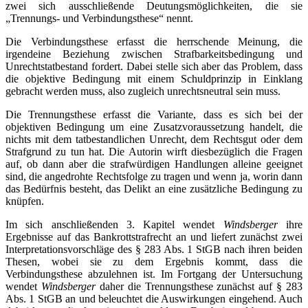
zwei sich ausschließende Deutungsmöglichkeiten, die sie
„Trennungs- und Verbindungsthese“ nennt.
Die Verbindungsthese erfasst die herrschende Meinung, die
irgendeine Beziehung zwischen Strafbarkeitsbedingung und
Unrechtstatbestand fordert. Dabei stelle sich aber das Problem, dass
die objektive Bedingung mit einem Schuldprinzip in Einklang
gebracht werden muss, also zugleich unrechtsneutral sein muss.
Die Trennungsthese erfasst die Variante, dass es sich bei der
objektiven Bedingung um eine Zusatzvoraussetzung handelt, die
nichts mit dem tatbestandlichen Unrecht, dem Rechtsgut oder dem
Strafgrund zu tun hat. Die Autorin wirft diesbezüglich die Fragen
auf, ob dann aber die strafwürdigen Handlungen alleine geeignet
sind, die angedrohte Rechtsfolge zu tragen und wenn ja, worin dann
das Bedürfnis besteht, das Delikt an eine zusätzliche Bedingung zu
knüpfen.
Im sich anschließenden 3. Kapitel wendet
Windsberger
ihre
Ergebnisse auf das Bankrottstrafrecht an und liefert zunächst zwei
Interpretationsvorschläge des § 283 Abs. 1 StGB nach ihren beiden
Thesen, wobei sie zu dem Ergebnis kommt, dass die
Verbindungsthese abzulehnen ist. Im Fortgang der Untersuchung
wendet
Windsberger
daher die Trennungsthese zunächst auf § 283
Abs. 1 StGB an und beleuchtet die Auswirkungen eingehend. Auch