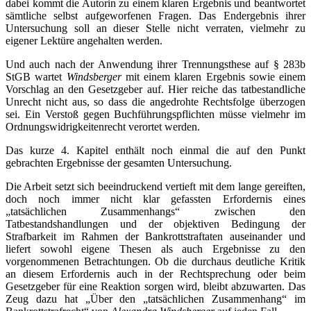
dabei kommt die Autorin zu einem klaren Ergebnis und beantwortet
sämtliche selbst aufgeworfenen Fragen. Das Endergebnis ihrer
Untersuchung soll an dieser Stelle nicht verraten, vielmehr zu
eigener Lektüre angehalten werden.
Und auch nach der Anwendung ihrer Trennungsthese auf § 283b
StGB wartet
Windsberger
mit einem klaren Ergebnis sowie einem
Vorschlag an den Gesetzgeber auf. Hier reiche das tatbestandliche
Unrecht nicht aus, so dass die angedrohte Rechtsfolge überzogen
sei. Ein Verstoß gegen Buchführungspflichten müsse vielmehr im
Ordnungswidrigkeitenrecht verortet werden.
Das kurze 4. Kapitel enthält noch einmal die auf den Punkt
gebrachten Ergebnisse der gesamten Untersuchung.
Die Arbeit setzt sich beeindruckend vertieft mit dem lange gereiften,
doch noch immer nicht klar gefassten Erfordernis eines
„tatsächlichen Zusammenhangs“ zwischen den
Tatbestandshandlungen und der objektiven Bedingung der
Strafbarkeit im Rahmen der Bankrottstraftaten auseinander und
liefert sowohl eigene Thesen als auch Ergebnisse zu den
vorgenommenen Betrachtungen. Ob die durchaus deutliche Kritik
an diesem Erfordernis auch in der Rechtsprechung oder beim
Gesetzgeber für eine Reaktion sorgen wird, bleibt abzuwarten. Das
Zeug dazu hat „Über den „tatsächlichen Zusammenhang“ im