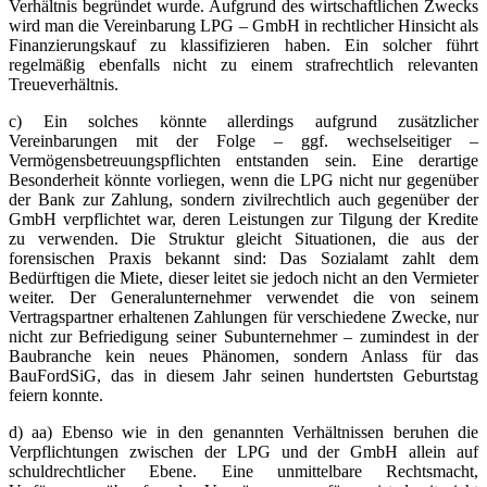
Verhältnis begründet wurde. Aufgrund des wirtschaftlichen Zwecks
wird man die Vereinbarung LPG – GmbH in rechtlicher Hinsicht als
Finanzierungskauf zu klassifizieren haben. Ein solcher führt
regelmäßig ebenfalls nicht zu einem strafrechtlich relevanten
Treueverhältnis.
c) Ein solches könnte allerdings aufgrund zusätzlicher
Vereinbarungen mit der Folge – ggf. wechselseitiger –
Vermögensbetreuungspflichten entstanden sein. Eine derartige
Besonderheit könnte vorliegen, wenn die LPG nicht nur gegenüber
der Bank zur Zahlung, sondern zivilrechtlich auch gegenüber der
GmbH verpflichtet war, deren Leistungen zur Tilgung der Kredite
zu verwenden. Die Struktur gleicht Situationen, die aus der
forensischen Praxis bekannt sind: Das Sozialamt zahlt dem
Bedürftigen die Miete, dieser leitet sie jedoch nicht an den Vermieter
weiter. Der Generalunternehmer verwendet die von seinem
Vertragspartner erhaltenen Zahlungen für verschiedene Zwecke, nur
nicht zur Befriedigung seiner Subunternehmer – zumindest in der
Baubranche kein neues Phänomen, sondern Anlass für das
BauFordSiG, das in diesem Jahr seinen hundertsten Geburtstag
feiern konnte.
d) aa) Ebenso wie in den genannten Verhältnissen beruhen die
Verpflichtungen zwischen der LPG und der GmbH allein auf
schuldrechtlicher Ebene. Eine unmittelbare Rechtsmacht,