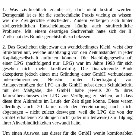
1. Was zivilrechtlich erlaubt ist, darf nicht bestraft werden.
Demgemäß ist es für die strafrechtliche Praxis wichtig zu wissen,
wie die Zivilgerichte entscheiden. Zudem verbergen sich hinter
zivilgerichtlichen Entscheidungen häufig auch strafrechtliche
Probleme. Mit einem derartigen Sachverhalt hatte sich der II.
Zivilsenat des Bundesgerichtshofs zu befassen.
2. Das Geschehen trägt zwar ein wendebedingtes Kleid, weist aber
Strukturen auf, welche unabhängig von den Zeitumständen in jeder
Kapitalgesellschaft auftreten können. Die Nachfolgegesellschaft
einer LPG (nachfolgend nur: LPG) war im Jahre 1993 für sich
gesehen nicht mehr kreditwürdig. Die finanzierende Bank
akzeptierte jedoch einen mit Gründung einer GmbH verbundenen
unternehmerischen Neustart unter Übertragung von
Anlagevermögen der LPG an die GmbH nebst deren Schuldbeitritt
mit der Maßgabe, die GmbH habe jeweils 20 % ihres
Jahresüberschusses der LPG zur Verfügung zu stellen, auf dass
diese ihre Altkredite im Laufe der Zeit tilgen könne. Diese waren
allerdings auch 20 Jahre nach der Vereinbarung noch nicht
abgetragen – nicht zuletzt deswegen, weil die LPG die von der
GmbH erhaltenen Zahlungen nicht (oder nur teilweise) zur Tilgung
ihrer Altverbindlichkeiten verwandt hatte.
Um einen Ausweg aus dieser für die GmbH wenig komfortablen