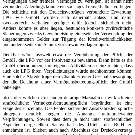
Verfügungen über fremdes Vermögen zu verfügen, ist damit nicht
verbunden. Allerdings könnte ein sonstiges Treuverhältnis vorliegen.
Die schlichte mit den Dreiecksverträgen verbundene Erwartung,
LPG wie GmbH würden sich dauerhaft anlass- und damit
zweckgerecht verhalten, genügte dafür jedoch sicherlich nicht.
Anders könnte es aber liegen, bestünden konkrete zivilrechtliche
Sicherungen zwecks Gewährleistung einerseits der Verwendung der
eingenommenen Gelder zur Tilgung der Kreditverbindlichkeiten
und andererseits zum Schutz vor Gewinnverlagerungen.
Denkbar wäre insoweit etwa die Vereinbarung der Pflicht der
GmbH, die LPG vor der Insolvenz zu bewahren. Dann hätte es die
GmbH übernommen, ihre eigenen Aktivitäten so einzurichten, dass
auch die LPG ihren Verpflichtungen würde nachkommen können.
Eine solche Abrede trüge den Charakter einer Geschäftsbesorgung,
der die Bejahung einer Vermögensbetreuungspflicht der GmbH
nahelegte.
bb) Unter welchen Umständen derartige Maßnahmen wirklich eine
strafrechtliche Vermögensbetreuungspflicht begründen, ist eine
Frage des Einzelfalls. Das Fehlen sichernder Zusatzabreden spräche
hingegen deutlich gegen die Annahme untreurelevanter
Verpflichtungen. Soweit dies dem ja nicht unter strafrechtlichen
Aspekten dargestellten Sachverhalt des Urteils des BGH zu
entnehmen ist, blieben auch nach Abschluss des Dreiecksvertrags