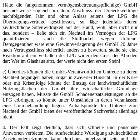
Hätte die (angenommen: vermögensbetreuungspflichtige) GmbH
beispielsweise sogleich im dem Abschluss der Dreiecksverträge
nachfolgenden Jahr und ohne Anlass seitens der LPG die
Übertragungsverträge geschlossen, so läge jedenfalls deren
zivilrechtliche Sittenwidrigkeit auf der Hand, wohl aber nicht nur
das, sondern – ließe sich ein Nachteil im Vermögen der LPG
quantifizieren – auch die Strafbarkeit wegen Untreue.
Demgegenüber wäre eine Gewinnverlagerung der GmbH 20 Jahre
nach Vertragsschluss sicherlich anders zu bewerten, stellte sie eine
Reaktion auf ein Verhalten der LPG wider den Geist der Abreden
dar: Wer im Glashaus sitzt, der werfe nicht den ersten Stein!
e) Überdies könnten die GmbH-Verantwortlichen Untreue zu deren
Nachteil begangen haben, sogar in zweierlei Hinsicht: In der Krise
oder mit Krisenfolge könnte der Entzug der landwirtschaftlichen
Nutzungsflächen der GmbH ihre wirtschaftliche Grundlage
entzogen haben. Müsste die GmbH Schadenersatzleistungen an die
LPG erbringen, so könnte unter Umständen in deren Veranlassen
eine Untreuehandlung liegen. Anhaltspunkte für Untreue zum
Nachteil der GmbH bietet der veröffentlichte Sachverhalt allerdings
nicht.
4. Der Fall zeigt deutlich, dass sich schnelle und pauschale
Antworten verbieten. Die strafrechtliche Würdigung zivilrechtlicher
Auseinandersetzungen kann durchaus angebracht sein und die