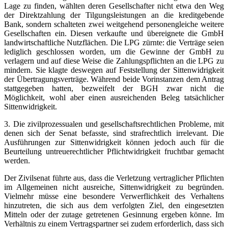
Lage zu finden, wählten deren Gesellschafter nicht etwa den Weg
der Direktzahlung der Tilgungsleistungen an die kreditgebende
Bank, sondern schalteten zwei weitgehend personengleiche weitere
Gesellschaften ein. Diesen verkaufte und übereignete die GmbH
landwirtschaftliche Nutzflächen. Die LPG zürnte: die Verträge seien
lediglich geschlossen worden, um die Gewinne der GmbH zu
verlagern und auf diese Weise die Zahlungspflichten an die LPG zu
mindern. Sie klagte deswegen auf Feststellung der Sittenwidrigkeit
der Übertragungsverträge. Während beide Vorinstanzen dem Antrag
stattgegeben hatten, bezweifelt der BGH zwar nicht die
Möglichkeit, wohl aber einen ausreichenden Beleg tatsächlicher
Sittenwidrigkeit.
3. Die zivilprozessualen und gesellschaftsrechtlichen Probleme, mit
denen sich der Senat befasste, sind strafrechtlich irrelevant. Die
Ausführungen zur Sittenwidrigkeit können jedoch auch für die
Beurteilung untreuerechtlicher Pflichtwidrigkeit fruchtbar gemacht
werden.
Der Zivilsenat führte aus, dass die Verletzung vertraglicher Pflichten
im Allgemeinen nicht ausreiche, Sittenwidrigkeit zu begründen.
Vielmehr müsse eine besondere Verwerflichkeit des Verhaltens
hinzutreten, die sich aus dem verfolgten Ziel, den eingesetzten
Mitteln oder der zutage getretenen Gesinnung ergeben könne. Im
Verhältnis zu einem Vertragspartner sei zudem erforderlich, dass sich