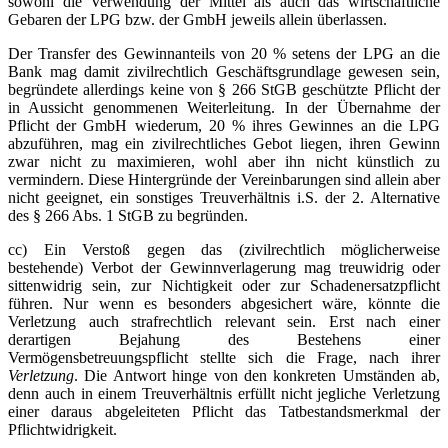
sowohl die Verwendung der Mittel als auch das wirtschaftliche
Gebaren der LPG bzw. der GmbH jeweils allein überlassen.
Der Transfer des Gewinnanteils von 20 % setens der LPG an die
Bank mag damit zivilrechtlich Geschäftsgrundlage gewesen sein,
begründete allerdings keine von § 266 StGB geschützte Pflicht der
in Aussicht genommenen Weiterleitung. In der Übernahme der
Pflicht der GmbH wiederum, 20 % ihres Gewinnes an die LPG
abzuführen, mag ein zivilrechtliches Gebot liegen, ihren Gewinn
zwar nicht zu maximieren, wohl aber ihn nicht künstlich zu
vermindern. Diese Hintergründe der Vereinbarungen sind allein aber
nicht geeignet, ein sonstiges Treuverhältnis i.S. der 2. Alternative
des § 266 Abs. 1 StGB zu begründen.
cc) Ein Verstoß gegen das (zivilrechtlich möglicherweise
bestehende) Verbot der Gewinnverlagerung mag treuwidrig oder
sittenwidrig sein, zur Nichtigkeit oder zur Schadenersatzpflicht
führen. Nur wenn es besonders abgesichert wäre, könnte die
Verletzung auch strafrechtlich relevant sein. Erst nach einer
derartigen Bejahung des Bestehens einer
Vermögensbetreuungspflicht stellte sich die Frage, nach ihrer
Verletzung
. Die Antwort hinge von den konkreten Umständen ab,
denn auch in einem Treuverhältnis erfüllt nicht jegliche Verletzung
einer daraus abgeleiteten Pflicht das Tatbestandsmerkmal der
Pflichtwidrigkeit.