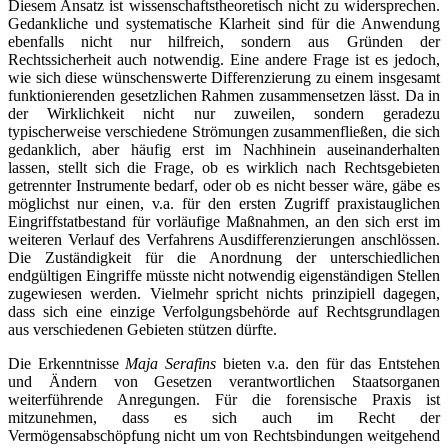
Diesem Ansatz ist wissenschaftstheoretisch nicht zu widersprechen.
Gedankliche und systematische Klarheit sind für die Anwendung
ebenfalls nicht nur hilfreich, sondern aus Gründen der
Rechtssicherheit auch notwendig. Eine andere Frage ist es jedoch,
wie sich diese wünschenswerte Differenzierung zu einem insgesamt
funktionierenden gesetzlichen Rahmen zusammensetzen lässt. Da in
der Wirklichkeit nicht nur zuweilen, sondern geradezu
typischerweise verschiedene Strömungen zusammenfließen, die sich
gedanklich, aber häufig erst im Nachhinein auseinanderhalten
lassen, stellt sich die Frage, ob es wirklich nach Rechtsgebieten
getrennter Instrumente bedarf, oder ob es nicht besser wäre, gäbe es
möglichst nur einen, v.a. für den ersten Zugriff praxistauglichen
Eingriffstatbestand für vorläufige Maßnahmen, an den sich erst im
weiteren Verlauf des Verfahrens Ausdifferenzierungen anschlössen.
Die Zuständigkeit für die Anordnung der unterschiedlichen
endgültigen Eingriffe müsste nicht notwendig eigenständigen Stellen
zugewiesen werden. Vielmehr spricht nichts prinzipiell dagegen,
dass sich eine einzige Verfolgungsbehörde auf Rechtsgrundlagen
aus verschiedenen Gebieten stützen dürfte.
Die Erkenntnisse
Maja Serafins
bieten v.a. den für das Entstehen
und Ändern von Gesetzen verantwortlichen Staatsorganen
weiterführende Anregungen. Für die forensische Praxis ist
mitzunehmen, dass es sich auch im Recht der
Vermögensabschöpfung nicht um von Rechtsbindungen weitgehend