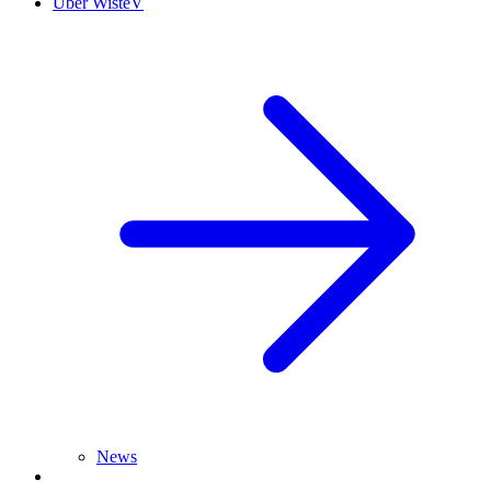
Über WisteV
News