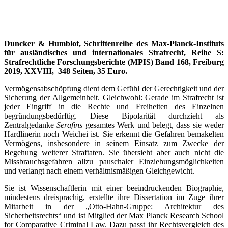
Duncker & Humblot, Schriftenreihe des Max-Planck-Instituts
für ausländisches und internationales Strafrecht, Reihe S:
Strafrechtliche Forschungsberichte (MPIS) Band 168, Freiburg
2019, XXVIII, 348 Seiten, 35 Euro.
Vermögensabschöpfung dient dem Gefühl der Gerechtigkeit und der
Sicherung der Allgemeinheit. Gleichwohl: Gerade im Strafrecht ist
jeder Eingriff in die Rechte und Freiheiten des Einzelnen
begründungsbedürftig. Diese Bipolarität durchzieht als
Zentralgedanke
Serafins
gesamtes Werk und belegt, dass sie weder
Hardlinerin noch Weichei ist. Sie erkennt die Gefahren bemakelten
Vermögens, insbesondere in seinem Einsatz zum Zwecke der
Begehung weiterer Straftaten. Sie übersieht aber auch nicht die
Missbrauchsgefahren allzu pauschaler Einziehungsmöglichkeiten
und verlangt nach einem verhältnismäßigen Gleichgewicht.
Sie ist Wissenschaftlerin mit einer beeindruckenden Biographie,
mindestens dreisprachig, erstellte ihre Dissertation im Zuge ihrer
Mitarbeit in der „Otto-Hahn-Gruppe: Architektur des
Sicherheitsrechts“ und ist Mitglied der Max Planck Research School
for Comparative Criminal Law. Dazu passt ihr Rechtsvergleich des