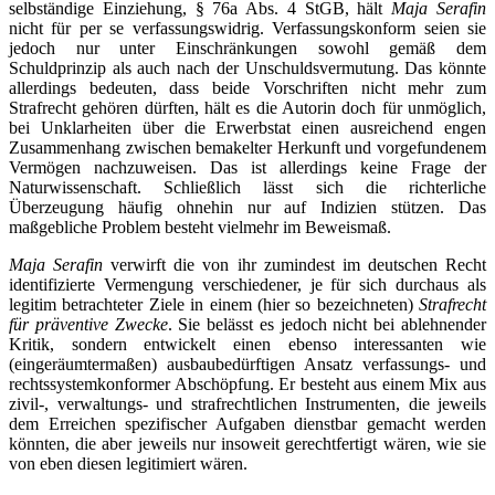
selbständige Einziehung, § 76a Abs. 4 StGB, hält
Maja Serafin
nicht für per se verfassungswidrig. Verfassungskonform seien sie
jedoch nur unter Einschränkungen sowohl gemäß dem
Schuldprinzip als auch nach der Unschuldsvermutung. Das könnte
allerdings bedeuten, dass beide Vorschriften nicht mehr zum
Strafrecht gehören dürften, hält es die Autorin doch für unmöglich,
bei Unklarheiten über die Erwerbstat einen ausreichend engen
Zusammenhang zwischen bemakelter Herkunft und vorgefundenem
Vermögen nachzuweisen. Das ist allerdings keine Frage der
Naturwissenschaft. Schließlich lässt sich die richterliche
Überzeugung häufig ohnehin nur auf Indizien stützen. Das
maßgebliche Problem besteht vielmehr im Beweismaß.
Maja Serafin
verwirft die von ihr zumindest im deutschen Recht
identifizierte Vermengung verschiedener, je für sich durchaus als
legitim betrachteter Ziele in einem (hier so bezeichneten)
Strafrecht
für präventive Zwecke
. Sie belässt es jedoch nicht bei ablehnender
Kritik, sondern entwickelt einen ebenso interessanten wie
(eingeräumtermaßen) ausbaubedürftigen Ansatz verfassungs- und
rechtssystemkonformer Abschöpfung. Er besteht aus einem Mix aus
zivil-, verwaltungs- und strafrechtlichen Instrumenten, die jeweils
dem Erreichen spezifischer Aufgaben dienstbar gemacht werden
könnten, die aber jeweils nur insoweit gerechtfertigt wären, wie sie
von eben diesen legitimiert wären.