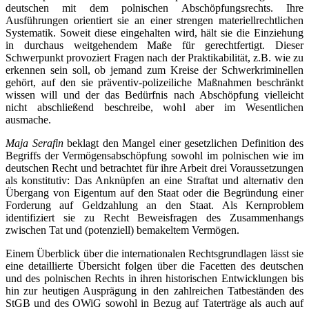
deutschen mit dem polnischen Abschöpfungsrechts. Ihre
Ausführungen orientiert sie an einer strengen materiellrechtlichen
Systematik. Soweit diese eingehalten wird, hält sie die Einziehung
in durchaus weitgehendem Maße für gerechtfertigt. Dieser
Schwerpunkt provoziert Fragen nach der Praktikabilität, z.B. wie zu
erkennen sein soll, ob jemand zum Kreise der Schwerkriminellen
gehört, auf den sie präventiv-polizeiliche Maßnahmen beschränkt
wissen will und der das Bedürfnis nach Abschöpfung vielleicht
nicht abschließend beschreibe, wohl aber im Wesentlichen
ausmache.
Maja Serafin
beklagt den Mangel einer gesetzlichen Definition des
Begriffs der Vermögensabschöpfung sowohl im polnischen wie im
deutschen Recht und betrachtet für ihre Arbeit drei Voraussetzungen
als konstitutiv: Das Anknüpfen an eine Straftat und alternativ den
Übergang von Eigentum auf den Staat oder die Begründung einer
Forderung auf Geldzahlung an den Staat. Als Kernproblem
identifiziert sie zu Recht Beweisfragen des Zusammenhangs
zwischen Tat und (potenziell) bemakeltem Vermögen.
Einem Überblick über die internationalen Rechtsgrundlagen lässt sie
eine detaillierte Übersicht folgen über die Facetten des deutschen
und des polnischen Rechts in ihren historischen Entwicklungen bis
hin zur heutigen Ausprägung in den zahlreichen Tatbeständen des
StGB und des OWiG sowohl in Bezug auf Taterträge als auch auf