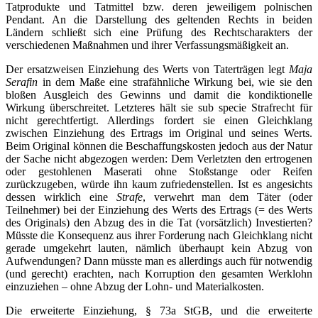
Tatprodukte und Tatmittel bzw. deren jeweiligem polnischen
Pendant. An die Darstellung des geltenden Rechts in beiden
Ländern schließt sich eine Prüfung des Rechtscharakters der
verschiedenen Maßnahmen und ihrer Verfassungsmäßigkeit an.
Der ersatzweisen Einziehung des Werts von Taterträgen legt
Maja
Serafin
in dem Maße eine strafähnliche Wirkung bei, wie sie den
bloßen Ausgleich des Gewinns und damit die kondiktionelle
Wirkung überschreitet. Letzteres hält sie sub specie Strafrecht für
nicht gerechtfertigt. Allerdings fordert sie einen Gleichklang
zwischen Einziehung des Ertrags im Original und seines Werts.
Beim Original können die Beschaffungskosten jedoch aus der Natur
der Sache nicht abgezogen werden: Dem Verletzten den ertrogenen
oder gestohlenen Maserati ohne Stoßstange oder Reifen
zurückzugeben, würde ihn kaum zufriedenstellen. Ist es angesichts
dessen wirklich eine
Strafe
, verwehrt man dem Täter (oder
Teilnehmer) bei der Einziehung des Werts des Ertrags (= des Werts
des Originals) den Abzug des in die Tat (vorsätzlich) Investierten?
Müsste die Konsequenz aus ihrer Forderung nach Gleichklang nicht
gerade umgekehrt lauten, nämlich überhaupt kein Abzug von
Aufwendungen? Dann müsste man es allerdings auch für notwendig
(und gerecht) erachten, nach Korruption den gesamten Werklohn
einzuziehen – ohne Abzug der Lohn- und Materialkosten.
Die erweiterte Einziehung, § 73a StGB, und die erweiterte