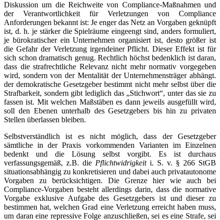
Diskussion um die Reichweite von Compliance-Maßnahmen und
der Verantwortlichkeit für Verletzungen von Compliance
Anforderungen bekannt ist: Je enger das Netz an Vorgaben geknüpft
ist, d. h. je stärker die Spielräume eingeengt sind, anders formuliert,
je bürokratischer ein Unternehmen organisiert ist, desto größer ist
die Gefahr der Verletzung irgendeiner Pflicht. Dieser Effekt ist für
sich schon dramatisch genug. Rechtlich höchst bedenklich ist daran,
dass die strafrechtliche Relevanz nicht mehr normativ vorgegeben
wird, sondern von der Mentalität der Unternehmensträger abhängt.
der demokratische Gesetzgeber bestimmt nicht mehr selbst über die
Strafbarkeit, sondern gibt lediglich das „Stichwort“, unter das sie zu
fassen ist. Mit welchen Maßstäben es dann jeweils ausgefüllt wird,
soll den Ebenen unterhalb des Gesetzgebers bis hin zu privaten
Stellen überlassen bleiben.
Selbstverständlich ist es nicht möglich, dass der Gesetzgeber
sämtliche in der Praxis vorkommenden Varianten im Einzelnen
bedenkt und die Lösung selbst vorgibt. Es ist durchaus
verfassungsgemäß, z.B. die
Pflichtwidrigkeit
i. S. v. § 266 StGB
situationsabhängig zu konkretisieren und dabei auch privatautonome
Vorgaben zu berücksichtigen. Die Grenze hier wie auch bei
Compliance-Vorgaben besteht allerdings darin, dass die normative
Vorgabe exklusive Aufgabe des Gesetzgebers ist und dieser zu
bestimmen hat, welchen Grad eine Verletzung erreicht haben muss,
um daran eine repressive Folge anzuschließen, sei es eine Strafe, sei