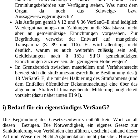
Ermittlungsbehörden zur Verfügung stehen. Was nutzt dem
Organ da noch das Schweige- bzw.
Aussageverweigerungsrecht?
Als Auflagen gemäß § 12 und § 36 VerSanG-E sind lediglich
Wiedergutmachungs- und Zahlungen an die Staatskasse, nicht
aber an gemeinnützige Einrichtungen vorgesehen. Zur
Begründung verweist der Entwurf auf mangelnde
Transparenz (S. 89 und 116). Es wird allerdings nicht
deutlich, warum es auch weiterhin zulässig sein soll,
Geldleistungen nach § 153a StPO gemeinnützigen
Einrichtungen zuzuweisen: der geringeren Höhe wegen?
Im Grenzbereich zwischen materiellem und Verfahrensrecht
bewegt sich die strafzumessungsrechtliche Bestimmung des §
18 VerSanG-E, die mit der Halbierung des Strafrahmens (und
dem Entfallen öffentlicher Bekanntmachung) eine über das
allgemeine Strafrecht hinausgehende Milderungsmöglichkeit
vorsieht (dazu näher unten III 9 l).
i) Bedarf für ein eigenständiges VerSanG?
Die Begründung des Gesetzesentwurfs enthält kein Wort zu all
diesen Bezügen. Die Notwendigkeit, ein eigenes Gesetz zur
Sanktionierung von Verbänden einzuführen, erscheint anhand dieser
Art und Weise der Nicht-Argumentation nicht plausibel. Hinweise