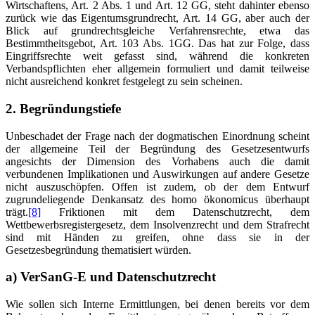
Wirtschaftens, Art. 2 Abs. 1 und Art. 12 GG, steht dahinter ebenso
zurück wie das Eigentumsgrundrecht, Art. 14 GG, aber auch der
Blick auf grundrechtsgleiche Verfahrensrechte, etwa das
Bestimmtheitsgebot, Art. 103 Abs. 1GG. Das hat zur Folge, dass
Eingriffsrechte weit gefasst sind, während die konkreten
Verbandspflichten eher allgemein formuliert und damit teilweise
nicht ausreichend konkret festgelegt zu sein scheinen.
2. Begründungstiefe
Unbeschadet der Frage nach der dogmatischen Einordnung scheint
der allgemeine Teil der Begründung des Gesetzesentwurfs
angesichts der Dimension des Vorhabens auch die damit
verbundenen Implikationen und Auswirkungen auf andere Gesetze
nicht auszuschöpfen. Offen ist zudem, ob der dem Entwurf
zugrundeliegende Denkansatz des homo ökonomicus überhaupt
trägt.
[8]
Friktionen mit dem Datenschutzrecht, dem
Wettbewerbsregistergesetz, dem Insolvenzrecht und dem Strafrecht
sind mit Händen zu greifen, ohne dass sie in der
Gesetzesbegründung thematisiert würden.
a) VerSanG-E und Datenschutzrecht
Wie sollen sich Interne Ermittlungen, bei denen bereits vor dem