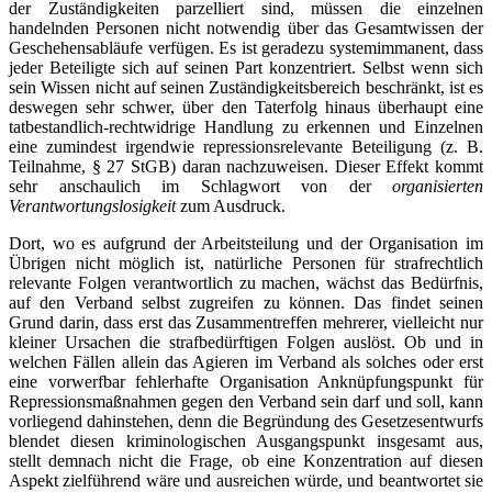
der Zuständigkeiten parzelliert sind, müssen die einzelnen
handelnden Personen nicht notwendig über das Gesamtwissen der
Geschehensabläufe verfügen. Es ist geradezu systemimmanent, dass
jeder Beteiligte sich auf seinen Part konzentriert. Selbst wenn sich
sein Wissen nicht auf seinen Zuständigkeitsbereich beschränkt, ist es
deswegen sehr schwer, über den Taterfolg hinaus überhaupt eine
tatbestandlich-rechtwidrige Handlung zu erkennen und Einzelnen
eine zumindest irgendwie repressionsrelevante Beteiligung (z. B.
Teilnahme, § 27 StGB) daran nachzuweisen. Dieser Effekt kommt
sehr anschaulich im Schlagwort von der
organisierten
Verantwortungslosigkeit
zum Ausdruck.
Dort, wo es aufgrund der Arbeitsteilung und der Organisation im
Übrigen nicht möglich ist, natürliche Personen für strafrechtlich
relevante Folgen verantwortlich zu machen, wächst das Bedürfnis,
auf den Verband selbst zugreifen zu können. Das findet seinen
Grund darin, dass erst das Zusammentreffen mehrerer, vielleicht nur
kleiner Ursachen die strafbedürftigen Folgen auslöst. Ob und in
welchen Fällen allein das Agieren im Verband als solches oder erst
eine vorwerfbar fehlerhafte Organisation Anknüpfungspunkt für
Repressionsmaßnahmen gegen den Verband sein darf und soll, kann
vorliegend dahinstehen, denn die Begründung des Gesetzesentwurfs
blendet diesen kriminologischen Ausgangspunkt insgesamt aus,
stellt demnach nicht die Frage, ob eine Konzentration auf diesen
Aspekt zielführend wäre und ausreichen würde, und beantwortet sie