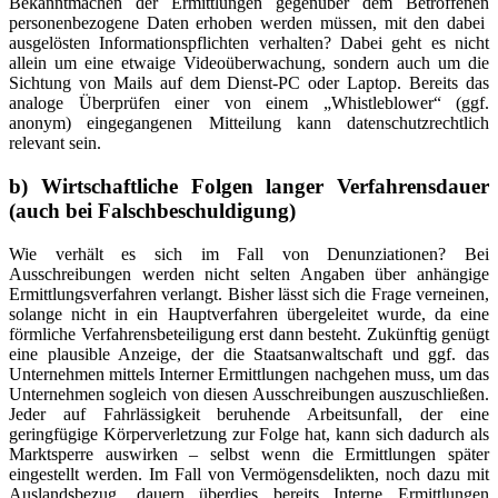
Bekanntmachen der Ermittlungen gegenüber dem Betroffenen
personenbezogene Daten erhoben werden müssen, mit den dabei
ausgelösten Informationspflichten verhalten? Dabei geht es nicht
allein um eine etwaige Videoüberwachung, sondern auch um die
Sichtung von Mails auf dem Dienst-PC oder Laptop. Bereits das
analoge Überprüfen einer von einem „Whistleblower“ (ggf.
anonym) eingegangenen Mitteilung kann datenschutzrechtlich
relevant sein.
b) Wirtschaftliche Folgen langer Verfahrensdauer
(auch bei Falschbeschuldigung)
Wie verhält es sich im Fall von Denunziationen? Bei
Ausschreibungen werden nicht selten Angaben über anhängige
Ermittlungsverfahren verlangt. Bisher lässt sich die Frage verneinen,
solange nicht in ein Hauptverfahren übergeleitet wurde, da eine
förmliche Verfahrensbeteiligung erst dann besteht. Zukünftig genügt
eine plausible Anzeige, der die Staatsanwaltschaft und ggf. das
Unternehmen mittels Interner Ermittlungen nachgehen muss, um das
Unternehmen sogleich von diesen Ausschreibungen auszuschließen.
Jeder auf Fahrlässigkeit beruhende Arbeitsunfall, der eine
geringfügige Körperverletzung zur Folge hat, kann sich dadurch als
Marktsperre auswirken – selbst wenn die Ermittlungen später
eingestellt werden. Im Fall von Vermögensdelikten, noch dazu mit
Auslandsbezug, dauern überdies bereits Interne Ermittlungen