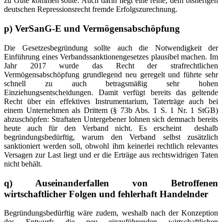
zu Gute kommen sollte. Auch darin liegt eine reine, dem bisherigen
deutschen Repressionsrecht fremde Erfolgszurechnung.
p) VerSanG-E und Vermögensabschöpfung
Die Gesetzesbegründung sollte auch die Notwendigkeit der
Einführung eines Verbandssanktionengesetzes plausibel machen. Im
Jahr 2017 wurde das Recht der strafrechtlichen
Vermögensabschöpfung grundlegend neu geregelt und führte sehr
schnell zu auch betragsmäßig sehr hohen
Einziehungsentscheidungen. Damit verfügt bereits das geltende
Recht über ein effektives Instrumentarium, Taterträge auch bei
einem Unternehmen als Drittem (§ 73b Abs. 1 S. 1 Nr. 1 StGB)
abzuschöpfen: Straftaten Untergebener lohnen sich demnach bereits
heute auch für den Verband nicht. Es erscheint deshalb
begründungsbedürftig, warum den Verband selbst zusätzlich
sanktioniert werden soll, obwohl ihm keinerlei rechtlich relevantes
Versagen zur Last liegt und er die Erträge aus rechtswidrigen Taten
nicht behält.
q) Auseinanderfallen von Betroffenen
wirtschaftlicher Folgen und fehlerhaft Handelnder
Begründungsbedürftig wäre zudem, weshalb nach der Konzeption
des Entwurfs die neu einzuführenden wirtschaftlichen