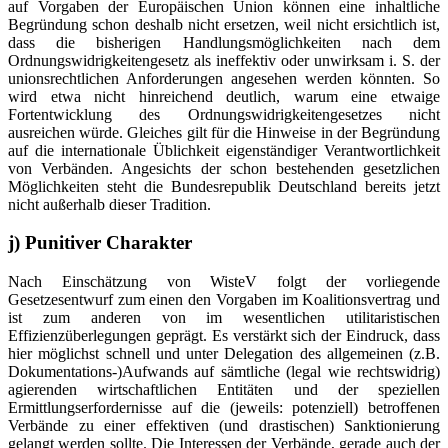
auf Vorgaben der Europäischen Union können eine inhaltliche
Begründung schon deshalb nicht ersetzen, weil nicht ersichtlich ist,
dass die bisherigen Handlungsmöglichkeiten nach dem
Ordnungswidrigkeitengesetz als ineffektiv oder unwirksam i. S. der
unionsrechtlichen Anforderungen angesehen werden könnten. So
wird etwa nicht hinreichend deutlich, warum eine etwaige
Fortentwicklung des Ordnungswidrigkeitengesetzes nicht
ausreichen würde. Gleiches gilt für die Hinweise in der Begründung
auf die internationale Üblichkeit eigenständiger Verantwortlichkeit
von Verbänden. Angesichts der schon bestehenden gesetzlichen
Möglichkeiten steht die Bundesrepublik Deutschland bereits jetzt
nicht außerhalb dieser Tradition.
j) Punitiver Charakter
Nach Einschätzung von WisteV folgt der vorliegende
Gesetzesentwurf zum einen den Vorgaben im Koalitionsvertrag und
ist zum anderen von im wesentlichen utilitaristischen
Effizienzüberlegungen geprägt. Es verstärkt sich der Eindruck, dass
hier möglichst schnell und unter Delegation des allgemeinen (z.B.
Dokumentations-)Aufwands auf sämtliche (legal wie rechtswidrig)
agierenden wirtschaftlichen Entitäten und der speziellen
Ermittlungserfordernisse auf die (jeweils: potenziell) betroffenen
Verbände zu einer effektiven (und drastischen) Sanktionierung
gelangt werden sollte. Die Interessen der Verbände, gerade auch der