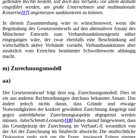
geltenden Rechts besteht, soll doch das VerSanG vor allem deshalb
eingeführt werden, um große Unternehmen und multinationale
Konzerne
[17]
angemessen sanktionieren zu können.
In diesem Zusammenhang wäre es wünschenswert, wenn die
Begründung des Gesetzesentwurfs auf den alternativen Ansatz des
Münchener Entwurfs zum Verbandssanktionengesetz näher
eingegangen wäre, der zwar ebenfalls eine Beschränkung auf
wirtschaftlich aktive Verbände vorsieht, Verbandssanktionen aber
zusätzlich vom Erreichen bestimmter Schwellenwerte abhängig
macht.
m) Zurechnungsmodell
aa)
Der Gesetzesentwurf folgt dem sog. Zurechnungsmodell. Dies ist
ein aus anderen Rechtsordnungen durchaus bekannter Ansatz. Das
ändert jedoch nichts daran, dass Gründe und etwaige
Notwendigkeiten der konkret gewählten Zurechnung dargelegt und
gegen unterbliebene Zurechnungsaspekte abgegrenzt werden
müssen.
Jahn
/
Schmitt-Leonardy
[18]
haben darauf hingewiesen, dass
das Grundprinzip der Zurechnung im VerSanG-E wesentlich von
der Art der Zurechnung im Strafrecht abweicht. Die strafrechtliche
Diskussion rankt sich um die Frage, inwieweit Folgen eigener