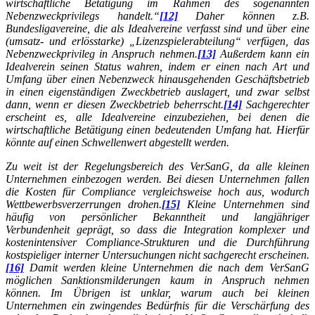
wirtschaftliche Betätigung im Rahmen des sogenannten
Nebenzweckprivilegs handelt.“
[12]
Daher können z.B.
Bundesligavereine, die als Idealvereine verfasst sind und über eine
(umsatz- und erlösstarke) „Lizenzspielerabteilung“ verfügen, das
Nebenzweckprivileg in Anspruch nehmen.
[13]
Außerdem kann ein
Idealverein seinen Status wahren, indem er einen nach Art und
Umfang über einen Nebenzweck hinausgehenden Geschäftsbetrieb
in einen eigenständigen Zweckbetrieb auslagert, und zwar selbst
dann, wenn er diesen Zweckbetrieb beherrscht.
[14]
Sachgerechter
erscheint es, alle Idealvereine einzubeziehen, bei denen die
wirtschaftliche Betätigung einen bedeutenden Umfang hat. Hierfür
könnte auf einen Schwellenwert abgestellt werden.
Zu weit ist der Regelungsbereich des VerSanG, da alle kleinen
Unternehmen einbezogen werden. Bei diesen Unternehmen fallen
die Kosten für Compliance vergleichsweise hoch aus, wodurch
Wettbewerbsverzerrungen drohen.
[15]
Kleine Unternehmen sind
häufig von persönlicher Bekanntheit und langjähriger
Verbundenheit geprägt, so dass die Integration komplexer und
kostenintensiver Compliance-Strukturen und die Durchführung
kostspieliger interner Untersuchungen nicht sachgerecht erscheinen.
[16]
Damit werden kleine Unternehmen die nach dem VerSanG
möglichen Sanktionsmilderungen kaum in Anspruch nehmen
können. Im Übrigen ist unklar, warum auch bei kleinen
Unternehmen ein zwingendes Bedürfnis für die Verschärfung des