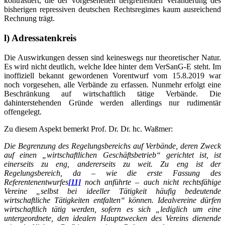
kontrastiert, die der vorgesehenen tiefgreifenden Veränderung des
bisherigen repressiven deutschen Rechtsregimes kaum ausreichend
Rechnung trägt.
l) Adressatenkreis
Die Auswirkungen dessen sind keineswegs nur theoretischer Natur.
Es wird nicht deutlich, welche Idee hinter dem VerSanG-E steht. Im
inoffiziell bekannt gewordenen Vorentwurf vom 15.8.2019 war
noch vorgesehen, alle Verbände zu erfassen. Nunmehr erfolgt eine
Beschränkung auf wirtschaftlich tätige Verbände. Die
dahinterstehenden Gründe werden allerdings nur rudimentär
offengelegt.
Zu diesem Aspekt bemerkt Prof. Dr. Dr. hc. Waßmer:
Die Begrenzung des Regelungsbereichs auf Verbände, deren Zweck
auf einen „wirtschaftlichen Geschäftsbetrieb“ gerichtet ist, ist
einerseits zu eng, andererseits zu weit. Zu eng ist der
Regelungsbereich, da – wie die erste Fassung des
Referentenentwurfes
[11]
noch anführte – auch nicht rechtsfähige
Vereine „selbst bei ideeller Tätigkeit häufig bedeutende
wirtschaftliche Tätigkeiten entfalten“ können. Idealvereine dürfen
wirtschaftlich tätig werden, sofern es sich „lediglich um eine
untergeordnete, den idealen Hauptzwecken des Vereins dienende