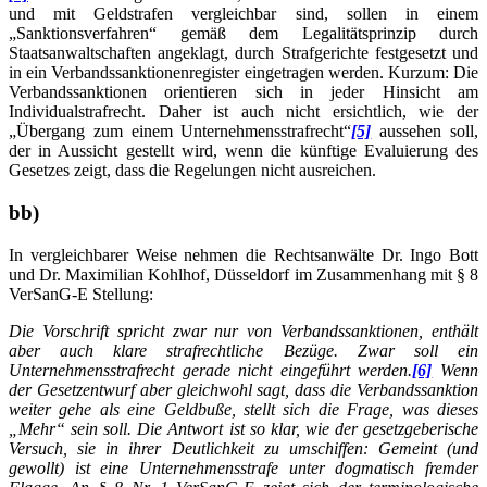
und mit Geldstrafen vergleichbar sind, sollen in einem
„Sanktionsverfahren“ gemäß dem Legalitätsprinzip durch
Staatsanwaltschaften angeklagt, durch Strafgerichte festgesetzt und
in ein Verbandssanktionenregister eingetragen werden. Kurzum: Die
Verbandssanktionen orientieren sich in jeder Hinsicht am
Individualstrafrecht. Daher ist auch nicht ersichtlich, wie der
„Übergang zum einem Unternehmensstrafrecht“
[5]
aussehen soll,
der in Aussicht gestellt wird, wenn die künftige Evaluierung des
Gesetzes zeigt, dass die Regelungen nicht ausreichen.
bb)
In vergleichbarer Weise nehmen die Rechtsanwälte Dr. Ingo Bott
und Dr. Maximilian Kohlhof, Düsseldorf im Zusammenhang mit § 8
VerSanG-E Stellung:
Die Vorschrift spricht zwar nur von Verbandssanktionen, enthält
aber auch klare strafrechtliche Bezüge. Zwar soll ein
Unternehmensstrafrecht gerade nicht eingeführt werden.
[6]
Wenn
der Gesetzentwurf aber gleichwohl sagt, dass die Verbandssanktion
weiter gehe als eine Geldbuße, stellt sich die Frage, was dieses
„Mehr“ sein soll. Die Antwort ist so klar, wie der gesetzgeberische
Versuch, sie in ihrer Deutlichkeit zu umschiffen: Gemeint (und
gewollt) ist eine Unternehmensstrafe unter dogmatisch fremder