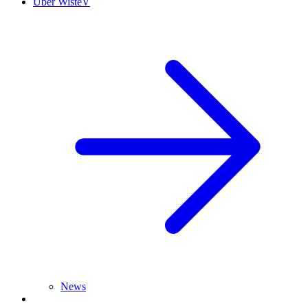
Über WisteV
News