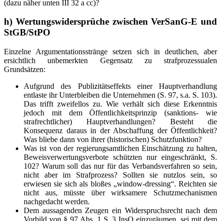
(dazu näher unten III 32 a cc)?
h) Wertungswidersprüche zwischen VerSanG-E und
StGB/StPO
Einzelne Argumentationsstränge setzen sich in deutlichen, aber
ersichtlich unbemerkten Gegensatz zu strafprozessualen
Grundsätzen:
Aufgrund des Publizitätseffekts einer Hauptverhandlung
entlaste ihr Unterbleiben die Unternehmen (S. 97, s.a. S. 103).
Das trifft zweifellos zu. Wie verhält sich diese Erkenntnis
jedoch mit dem Öffentlichkeitsprinzip (sanktions- wie
strafrechtlicher) Hauptverhandlungen? Besteht die
Konsequenz daraus in der Abschaffung der Öffentlichkeit?
Was bliebe dann von ihrer (historischen) Schutzfunktion?
Was ist von der regierungsamtlichen Einschätzung zu halten,
Beweisverwertungsverbote schützten nur eingeschränkt, S.
102? Warum soll das nur für das Verbandsverfahren so sein,
nicht aber im Strafprozess? Sollten sie nutzlos sein, so
erwiesen sie sich als bloßes „window-dressing“. Reichten sie
nicht aus, müsste über wirksamere Schutzmechanismen
nachgedacht werden.
Dem aussagenden Zeugen ein Widerspruchsrecht nach dem
Vorbild von § 97 Abs. 1 S. 3 InsO einzuräumen, sei mit dem