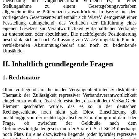
Zielsetzung und Mitgliederstruktur verbieten es, in einer
Stellungnahme zu einem Gesetzgebungsvorhaben
allgemeinpolitische Präferenzen auszudrücken. In Bezug auf den
vorliegenden Gesetzesentwurf enthält sich WisteV demgemäß einer
Feststellung dahingehend, das Vorhaben der Einführung eines
eigenen Gesetzes zur Verantwortlichkeit wirtschaftlicher Verbände
zu unterstützen oder abzulehnen. Die nachfolgende Positionierung
beschränkt sich auf nach Auffassung von WisteV ungeklärte Punkte,
verbleibenden Abstimmungsbedarf und noch zu bedenkende
Umstände.
II. Inhaltlich grundlegende Fragen
1. Rechtsnatur
Ohne vorliegend auf die in der Vergangenheit intensiv diskutierte
Thematik der Zulässigkeit repressiver Verbandsverantwortlichkeit
eingehen zu wollen, lässt sich feststellen, dass mit dem VerSanG ein
Element geschaffen würde, das es so in der deutschen
Rechtsgeschichte noch nicht gab. Diese Einschätzung gilt
unabhängig von der rechtsdogmatischen Einordnung und damit der
Frage, ob zwischen der Geldbuße nach dem
Ordnungswidrigkeitengesetz und der Strafe i. S. d. StGB überhaupt
noch Platz für eine dazwischen liegende (oder hybride) repressive