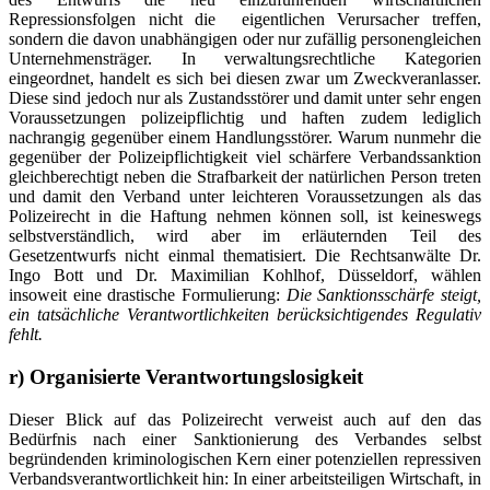
Repressionsfolgen nicht die eigentlichen Verursacher treffen,
sondern die davon unabhängigen oder nur zufällig personengleichen
Unternehmensträger. In verwaltungsrechtliche Kategorien
eingeordnet, handelt es sich bei diesen zwar um Zweckveranlasser.
Diese sind jedoch nur als Zustandsstörer und damit unter sehr engen
Voraussetzungen polizeipflichtig und haften zudem lediglich
nachrangig gegenüber einem Handlungsstörer. Warum nunmehr die
gegenüber der Polizeipflichtigkeit viel schärfere Verbandssanktion
gleichberechtigt neben die Strafbarkeit der natürlichen Person treten
und damit den Verband unter leichteren Voraussetzungen als das
Polizeirecht in die Haftung nehmen können soll, ist keineswegs
selbstverständlich, wird aber im erläuternden Teil des
Gesetzentwurfs nicht einmal thematisiert. Die Rechtsanwälte Dr.
Ingo Bott und Dr. Maximilian Kohlhof, Düsseldorf, wählen
insoweit eine drastische Formulierung:
Die Sanktionsschärfe steigt,
ein tatsächliche Verantwortlichkeiten berücksichtigendes Regulativ
fehlt.
r) Organisierte Verantwortungslosigkeit
Dieser Blick auf das Polizeirecht verweist auch auf den das
Bedürfnis nach einer Sanktionierung des Verbandes selbst
begründenden kriminologischen Kern einer potenziellen repressiven
Verbandsverantwortlichkeit hin: In einer arbeitsteiligen Wirtschaft, in