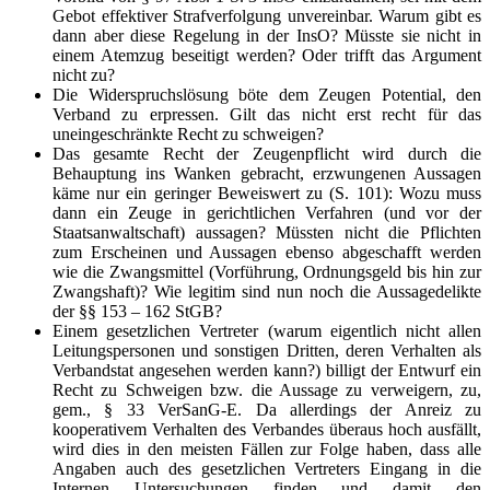
Gebot effektiver Strafverfolgung unvereinbar. Warum gibt es
dann aber diese Regelung in der InsO? Müsste sie nicht in
einem Atemzug beseitigt werden? Oder trifft das Argument
nicht zu?
Die Widerspruchslösung böte dem Zeugen Potential, den
Verband zu erpressen. Gilt das nicht erst recht für das
uneingeschränkte Recht zu schweigen?
Das gesamte Recht der Zeugenpflicht wird durch die
Behauptung ins Wanken gebracht, erzwungenen Aussagen
käme nur ein geringer Beweiswert zu (S. 101): Wozu muss
dann ein Zeuge in gerichtlichen Verfahren (und vor der
Staatsanwaltschaft) aussagen? Müssten nicht die Pflichten
zum Erscheinen und Aussagen ebenso abgeschafft werden
wie die Zwangsmittel (Vorführung, Ordnungsgeld bis hin zur
Zwangshaft)? Wie legitim sind nun noch die Aussagedelikte
der §§ 153 – 162 StGB?
Einem gesetzlichen Vertreter (warum eigentlich nicht allen
Leitungspersonen und sonstigen Dritten, deren Verhalten als
Verbandstat angesehen werden kann?) billigt der Entwurf ein
Recht zu Schweigen bzw. die Aussage zu verweigern, zu,
gem., § 33 VerSanG-E. Da allerdings der Anreiz zu
kooperativem Verhalten des Verbandes überaus hoch ausfällt,
wird dies in den meisten Fällen zur Folge haben, dass alle
Angaben auch des gesetzlichen Vertreters Eingang in die
Internen Untersuchungen finden und damit den