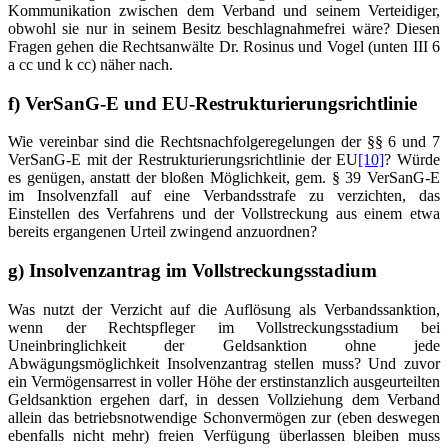
Kommunikation zwischen dem Verband und seinem Verteidiger,
obwohl sie nur in seinem Besitz beschlagnahmefrei wäre? Diesen
Fragen gehen die Rechtsanwälte Dr. Rosinus und Vogel (unten III 6
a cc und k cc) näher nach.
f) VerSanG-E und EU-Restrukturierungsrichtlinie
Wie vereinbar sind die Rechtsnachfolgeregelungen der §§ 6 und 7
VerSanG-E mit der Restrukturierungsrichtlinie der EU
[10]
? Würde
es genügen, anstatt der bloßen Möglichkeit, gem. § 39 VerSanG-E
im Insolvenzfall auf eine Verbandsstrafe zu verzichten, das
Einstellen des Verfahrens und der Vollstreckung aus einem etwa
bereits ergangenen Urteil zwingend anzuordnen?
g) Insolvenzantrag im Vollstreckungsstadium
Was nutzt der Verzicht auf die Auflösung als Verbandssanktion,
wenn der Rechtspfleger im Vollstreckungsstadium bei
Uneinbringlichkeit der Geldsanktion ohne jede
Abwägungsmöglichkeit Insolvenzantrag stellen muss? Und zuvor
ein Vermögensarrest in voller Höhe der erstinstanzlich ausgeurteilten
Geldsanktion ergehen darf, in dessen Vollziehung dem Verband
allein das betriebsnotwendige Schonvermögen zur (eben deswegen
ebenfalls nicht mehr) freien Verfügung überlassen bleiben muss