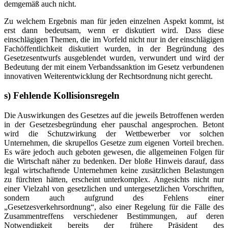
demgemäß auch nicht.
Zu welchem Ergebnis man für jeden einzelnen Aspekt kommt, ist
erst dann bedeutsam, wenn er diskutiert wird. Dass diese
einschlägigen Themen, die im Vorfeld nicht nur in der einschlägigen
Fachöffentlichkeit diskutiert wurden, in der Begründung des
Gesetzesentwurfs ausgeblendet wurden, verwundert und wird der
Bedeutung der mit einem Verbandssanktion im Gesetz verbundenen
innovativen Weiterentwicklung der Rechtsordnung nicht gerecht.
s) Fehlende Kollisionsregeln
Die Auswirkungen des Gesetzes auf die jeweils Betroffenen werden
in der Gesetzesbegründung eher pauschal angesprochen. Betont
wird die Schutzwirkung der Wettbewerber vor solchen
Unternehmen, die skrupellos Gesetze zum eigenen Vorteil brechen.
Es wäre jedoch auch geboten gewesen, die allgemeinen Folgen für
die Wirtschaft näher zu bedenken. Der bloße Hinweis darauf, dass
legal wirtschaftende Unternehmen keine zusätzlichen Belastungen
zu fürchten hätten, erscheint unterkomplex. Angesichts nicht nur
einer Vielzahl von gesetzlichen und untergesetzlichen Vorschriften,
sondern auch aufgrund des Fehlens einer
„Gesetzesverkehrsordnung“, also einer Regelung für die Fälle des
Zusammentreffens verschiedener Bestimmungen, auf deren
Notwendigkeit bereits der frühere Präsident des