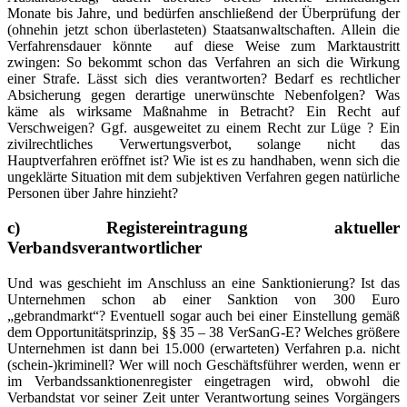
Monate bis Jahre, und bedürfen anschließend der Überprüfung der
(ohnehin jetzt schon überlasteten) Staatsanwaltschaften. Allein die
Verfahrensdauer könnte auf diese Weise zum Marktaustritt
zwingen: So bekommt schon das Verfahren an sich die Wirkung
einer Strafe. Lässt sich dies verantworten? Bedarf es rechtlicher
Absicherung gegen derartige unerwünschte Nebenfolgen? Was
käme als wirksame Maßnahme in Betracht? Ein Recht auf
Verschweigen? Ggf. ausgeweitet zu einem Recht zur Lüge ? Ein
zivilrechtliches Verwertungsverbot, solange nicht das
Hauptverfahren eröffnet ist? Wie ist es zu handhaben, wenn sich die
ungeklärte Situation mit dem subjektiven Verfahren gegen natürliche
Personen über Jahre hinzieht?
c) Registereintragung aktueller
Verbandsverantwortlicher
Und was geschieht im Anschluss an eine Sanktionierung? Ist das
Unternehmen schon ab einer Sanktion von 300 Euro
„gebrandmarkt“? Eventuell sogar auch bei einer Einstellung gemäß
dem Opportunitätsprinzip, §§ 35 – 38 VerSanG-E? Welches größere
Unternehmen ist dann bei 15.000 (erwarteten) Verfahren p.a. nicht
(schein-)kriminell? Wer will noch Geschäftsführer werden, wenn er
im Verbandssanktionenregister eingetragen wird, obwohl die
Verbandstat vor seiner Zeit unter Verantwortung seines Vorgängers