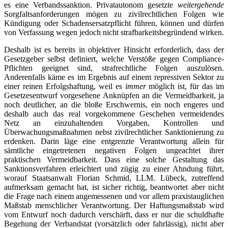
es eine Verbandssanktion. Privatautonom gesetzte
weitergehende
Sorgfaltsanforderungen mögen zu zivilrechtlichen Folgen wie
Kündigung oder Schadensersatzpflicht führen, können und dürfen
von Verfassung wegen jedoch nicht strafbarkeitsbegründend wirken.
Deshalb ist es bereits in objektiver Hinsicht erforderlich, dass der
Gesetzgeber selbst definiert, welche Verstöße gegen Compliance-
Pflichten geeignet sind, strafrechtliche Folgen auszulösen.
Anderenfalls käme es im Ergebnis auf einem repressiven Sektor zu
einer reinen Erfolgshaftung, weil es
immer
möglich ist, für das im
Gesetzesentwurf vorgesehene Anknüpfen an die Vermeidbarkeit, ja
noch deutlicher, an die bloße Erschwernis, ein noch engeres und
deshalb auch das real vorgekommene Geschehen vermeidendes
Netz an einzuhaltenden Vorgaben, Kontrollen und
Überwachungsmaßnahmen nebst zivilrechtlicher Sanktionierung zu
erdenken. Darin läge eine entgrenzte Verantwortung allein für
sämtliche eingetretenen negativen Folgen ungeachtet ihrer
praktischen Vermeidbarkeit. Dass eine solche Gestaltung das
Sanktionsverfahren erleichtert und zügig zu einer Ahndung führt,
worauf Staatsanwalt Florian Schmid, LLM. Lübeck, zutreffend
aufmerksam gemacht hat, ist sicher richtig, beantwortet aber nicht
die Frage nach einem angemessenen und vor allem praxistauglichen
Maßstab menschlicher Verantwortung. Der Haftungsmaßstab wird
vom Entwurf noch dadurch verschärft, dass er nur die schuldhafte
Begehung der Verbandstat (vorsätzlich oder fahrlässig), nicht aber