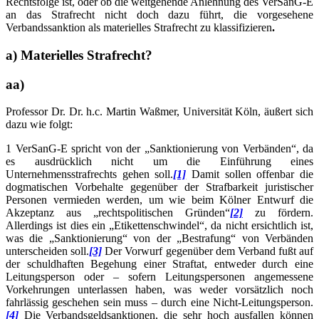
Rechtsfolge ist, oder ob die weitgehende Anlehnung des VerSanG-E
an das Strafrecht nicht doch dazu führt, die vorgesehene
Verbandssanktion als materielles Strafrecht zu klassifizieren
.
a) Materielles Strafrecht?
aa)
Professor Dr. Dr. h.c. Martin Waßmer, Universität Köln, äußert sich
dazu wie folgt:
1 VerSanG-E spricht von der „Sanktionierung von Verbänden“, da
es ausdrücklich nicht um die Einführung eines
Unternehmensstrafrechts gehen soll.
[1]
Damit sollen offenbar die
dogmatischen Vorbehalte gegenüber der Strafbarkeit juristischer
Personen vermieden werden, um wie beim Kölner Entwurf die
Akzeptanz aus „rechtspolitischen Gründen“
[2]
zu fördern.
Allerdings ist dies ein „Etikettenschwindel“, da nicht ersichtlich ist,
was die „Sanktionierung“ von der „Bestrafung“ von Verbänden
unterscheiden soll.
[3]
Der Vorwurf gegenüber dem Verband fußt auf
der schuldhaften Begehung einer Straftat, entweder durch eine
Leitungsperson oder – sofern Leitungspersonen angemessene
Vorkehrungen unterlassen haben, was weder vorsätzlich noch
fahrlässig geschehen sein muss – durch eine Nicht-Leitungsperson.
[4]
Die Verbandsgeldsanktionen, die sehr hoch ausfallen können