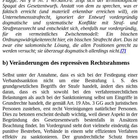
Flagge. An § 8 Nr. 1 VerSanG-E zeigt sich der terminologische
Spagat des Gesetzentwurfs. Anstatt von dem zu sprechen, was er
faktisch erreicht (und materiell erkennbar erreichen will), ein
Unternehmensstrafrecht, ignoriert der Entwurf vordergründig
dogmatische und systematische Konflikte mit Straf- und
Strafprozessrecht und entscheidet sich, ebenfalls nur vordergründig,
für ein vermeintliches Zwischenmodell: Ein bisschen
Ordnungswidrigkeitenrecht hier, ein bisschen Strafrecht dort. Das ist
zwar eine salomonische Lösung, die allen Positionen gerecht zu
werden versucht; sie überzeugt dogmatisch allerdings nicht.
[7]
b) Veränderungen des repressiven Rechtsrahmens
Selbst unter der Annahme, dass es sich bei der Festlegung einer
Verbandssanktion nicht um eine Bestrafung i. S. des
grundgesetzlichen Begriffs der Strafe handelt, ändert dies nichts
daran, dass es sich sowohl bei den verfahrensrechtlichen
Belastungen als auch bei der Sanktionierung selbst um Eingriffe in
Grundrechte handelt, die gemäß Art. 19 Abs. 3 GG auch juristischen
Personen zustehen, erst recht Vereinigungen natürlicher Personen.
Dies zu betonen erscheint deshalb wichtig, weil dieser Aspekt in der
Begründung des Gesetzesentwurfs bestenfalls in Ansätzen
Beachtung findet. Im Vordergrund steht dort vielmehr eindeutig das
punitive Bestreben, Verbände in einem sehr effizienten Verfahren
effektiv zu sanktionieren. Der grundrechtliche Schutz freien