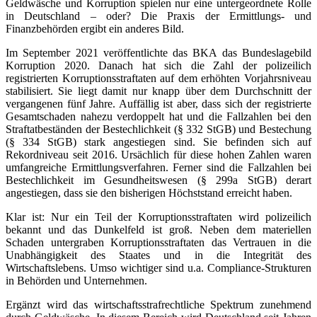
Geldwäsche und Korruption spielen nur eine untergeordnete Rolle
in Deutschland – oder? Die Praxis der Ermittlungs- und
Finanzbehörden ergibt ein anderes Bild.
Im September 2021 veröffentlichte das BKA das Bundeslagebild
Korruption 2020. Danach hat sich die Zahl der polizeilich
registrierten Korruptionsstraftaten auf dem erhöhten Vorjahrsniveau
stabilisiert. Sie liegt damit nur knapp über dem Durchschnitt der
vergangenen fünf Jahre. Auffällig ist aber, dass sich der registrierte
Gesamtschaden nahezu verdoppelt hat und die Fallzahlen bei den
Straftatbeständen der Bestechlichkeit (§ 332 StGB) und Bestechung
(§ 334 StGB) stark angestiegen sind. Sie befinden sich auf
Rekordniveau seit 2016. Ursächlich für diese hohen Zahlen waren
umfangreiche Ermittlungsverfahren. Ferner sind die Fallzahlen bei
Bestechlichkeit im Gesundheitswesen (§ 299a StGB) derart
angestiegen, dass sie den bisherigen Höchststand erreicht haben.
Klar ist: Nur ein Teil der Korruptionsstraftaten wird polizeilich
bekannt und das Dunkelfeld ist groß. Neben dem materiellen
Schaden untergraben Korruptionsstraftaten das Vertrauen in die
Unabhängigkeit des Staates und in die Integrität des
Wirtschaftslebens. Umso wichtiger sind u.a. Compliance-Strukturen
in Behörden und Unternehmen.
Ergänzt wird das wirtschaftsstrafrechtliche Spektrum zunehmend