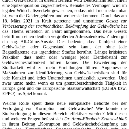
durch Geldwäsche. In diesem Bereich wird Deutschland seit Jahren
eine Spitzenposition zugeschrieben. Bemakeltes Vermögen wird im
legalen Wirtschaftsverkehr gewaschen, sodass nicht mehr erkennbar
ist, wem die Gelder gehören und woher sie kommen. Durch das am
18. März 2021 in Kraft getretene und umstrittene
Gesetz zur
Verbesserung der strafrechtlichen Bekämpfung der Geldwäsche
hat
das Thema erheblich an Fahrt aufgenommen. Das neue Gesetz
betrifft nun einen deutlich vergrößerten Adressatenkreis. Zudem gilt
ein sog. All-Crime-Ansatz. Dies bedeutet, dass Tatobjekt einer
Geldwäsche jeder Gegenstand sein kann, der ohne jede
Bagatellgrenze aus irgendeiner Straftat herrührt. Längst kritisieren
Praktiker, dass mehr oder weniger jeder Eierdiebstahl zur
Geldwäschestrafbarkeit führen könne. Die Erweiterung der
Strafbarkeit wird zu mehr Ermittlungen führen. Angemessene
Maßnahmen zur Identifizierung von Geldwäscherisiken sind für
jede Kanzlei und jedes Unternehmen unerlässlich geworden. Und
zwar umso mehr, wenn es um grenzüberschreitende Tätigkeit in
Europa geht und die Europäische Staatsanwaltschaft (EUStA bzw.
EPPO) ins Spiel kommt.
Welche Rolle spielt diese neue europäische Behörde bei der
Verfolgung von Korruption und Geldwäsche? Wie könnte die
Strafverfolgung in diesem Bereich effektiver werden? Mit diesen
und weiteren Fragen befasst sich
Dr. Anna-Elisabeth Krause-Ablaß
in ihrem Beitrag „Korruption und Geldwäschebekämpfung aus