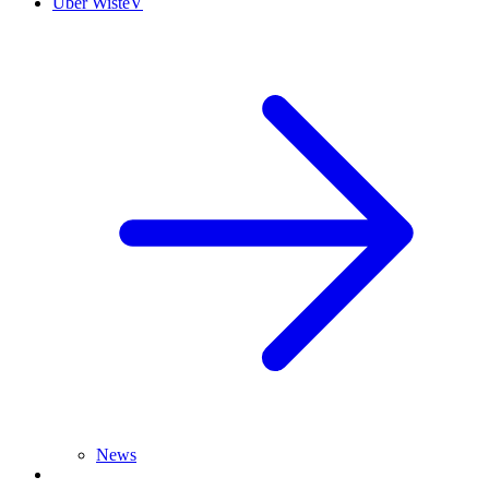
Über WisteV
News