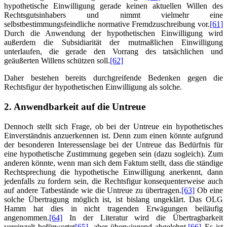
hypothetische Einwilligung gerade keinen aktuellen Willen des
Rechtsgutsinhabers und nimmt vielmehr eine
selbstbestimmungsfeindliche normative Fremdzuschreibung vor.
[61]
Durch die Anwendung der hypothetischen Einwilligung wird
außerdem die Subsidiarität der mutmaßlichen Einwilligung
unterlaufen, die gerade den Vorrang des tatsächlichen und
geäußerten Willens schützen soll.
[62]
Daher bestehen bereits durchgreifende Bedenken gegen die
Rechtsfigur der hypothetischen Einwilligung als solche.
2. Anwendbarkeit auf die Untreue
Dennoch stellt sich Frage, ob bei der Untreue ein hypothetisches
Einverständnis anzuerkennen ist. Denn zum einen könnte aufgrund
der besonderen Interessenslage bei der Untreue das Bedürfnis für
eine hypothetische Zustimmung gegeben sein (dazu sogleich). Zum
anderen könnte, wenn man sich dem Faktum stellt, dass die ständige
Rechtsprechung die hypothetische Einwilligung anerkennt, dann
jedenfalls zu fordern sein, die Rechtsfigur konsequenterweise auch
auf andere Tatbestände wie die Untreue zu übertragen.
[63]
Ob eine
solche Übertragung möglich ist, ist bislang ungeklärt. Das OLG
Hamm hat dies in nicht tragenden Erwägungen beiläufig
angenommen.
[64]
In der Literatur wird die Übertragbarkeit
vereinzelt befürwortet
[65]
, aber überwiegend abgelehnt.
[66]
Es ist