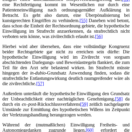
eine Rechtfertigung kommt im Wesentlichen nur durch eine
Patienteneinwilligung nach ordnungsgemäßer Aufklärung in
Betracht. Es geht also darum, eine Überpönalisierung bei
kunstgerechten Eingriffen zu verhindern.
[55]
Daneben wird betont,
dass schon die Einheit der Rechtsordnung gebiete, die hypothetische
Einwilligung im Strafrecht anzuerkennen, da strafrechtlich nicht
verboten sein könne, was zivilrechtlich erlaubt ist.
[56]
Hierbei wird aber übersehen, dass eine vollständige Kongruenz
beider Rechtsgebiete gar nicht zu erreichen sein dürfte: Die
hypothetische Einwilligung wird im Zivilrecht von sorgsam
abschichtenden Darlegungs- und Beweislastregeln flankiert, die zum
Teil für den Arzt sehr belastend wirken. Im Strafrecht müsste
hingegen der
in-dubio
-Grundsatz Anwendung finden, sodass die
strafrechtliche Entlastungswirkung deutlich raumgreifender wäre als
die zivilrechtliche.
[57]
Außerdem unterläuft die hypothetische Einwilligung den Grundsatz
der Unbeachtlichkeit einer nachträglichen Genehmigung,
[58]
da
durch ein
ex
–
post
-Rückschlussverfahrens
[59]
zeitlich nachgelagerte
Umstände zur Ermittlung des hypothetischen Willens im Zeitpunkt
der Verletzungshandlung herangezogen werden.
Während der (mutmaßlichen) Einwilligung Freiheits- und
Autonomiegedanken zugrunde liegen,
[60]
erfordert die