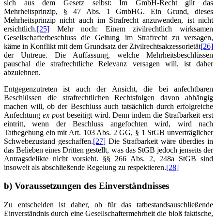
sich aus dem Gesetz selbst: Im GmbH-Recht gilt das
Mehrheitsprinzip, § 47 Abs. 1 GmbHG. Ein Grund, dieses
Mehrheitsprinzip nicht auch im Strafrecht anzuwenden, ist nicht
ersichtlich.
[25]
Mehr noch: Einem zivilrechtlich wirksamen
Gesellschafterbeschluss die Geltung im Strafrecht zu versagen,
käme in Konflikt mit dem Grundsatz der Zivilrechtsakzessorietät
[26]
der Untreue. Die Auffassung, welche Mehrheitsbeschlüssen
pauschal die strafrechtliche Relevanz versagen will, ist daher
abzulehnen.
Entgegenzutreten ist auch der Ansicht, die bei anfechtbaren
Beschlüssen die strafrechtlichen Rechtsfolgen davon abhängig
machen will, ob der Beschluss auch tatsächlich durch erfolgreiche
Anfechtung
ex post
beseitigt wird. Denn indem die Strafbarkeit erst
eintritt, wenn der Beschluss angefochten wird, wird nach
Tatbegehung ein mit Art. 103 Abs. 2 GG, § 1 StGB unverträglicher
Schwebezustand geschaffen.
[27]
Die Strafbarkeit wäre überdies in
das Belieben eines Dritten gestellt, was das StGB jedoch jenseits der
Antragsdelikte nicht vorsieht. §§ 266 Abs. 2, 248a StGB sind
insoweit als abschließende Regelung zu respektieren.
[28]
b) Voraussetzungen des Einverständnisses
Zu entscheiden ist daher, ob für das tatbestandsauschließende
Einverständnis durch eine Gesellschaftermehrheit die bloß faktische,