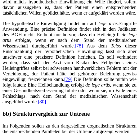
wird mittels hypothetischer Einwilligung ein Wille fingiert
,
sofern
davon auszugehen ist, dass der Patient einen entsprechenden
tatsächlichen Willen gebildet hätte, wenn er aufgeklärt worden wäre.
Die hypothetische Einwilligung findet nur auf
lege
–
artis
-Eingriffe
Anwendung. Eine präzise Definition findet sich in den Judikaten
des BGH nicht. Er hebt nur hervor, dass ein Heileingriff
de lege
artis
erfolgte, wenn er nach dem Stand der medizinischen
Wissenschaft durchgeführt wurde.
[78]
Aus dem
Telos
dieser
Einschränkung der hypothetischen Einwilligung lässt sich aber
unschwer eine präzisere Definition herleiten. Es soll verhindert
werden, dass sich der Arzt vom Risiko des Fehlgehens eines
Heileingriffes selbst bei schwersten handwerklichen Fehlern mit der
Verteidigung, der Patient hätte bei gehöriger Belehrung gewiss
eingewilligt, freizeichnen kann.
[79]
Die Definition sollte mithin wie
folgt lauten: Eine Heilbehandlung erfolgt
de lege artis
, wenn sie zu
einer Gesundheitsverbesserung führte oder wenn sie, im Falle eines
Fehlschlags, nach dem Stand der medizinischen Wissenschaft
ausgeführt wurde.
[80]
bb) Strukturvergleich zur Untreue
Im Folgenden sollen zu den dargestellten dogmatischen Strukturen
die entsprechenden Parallelen bei der Untreue aufgezeigt werden.