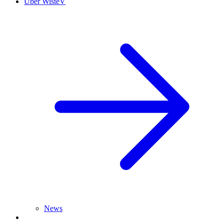
Über WisteV
News