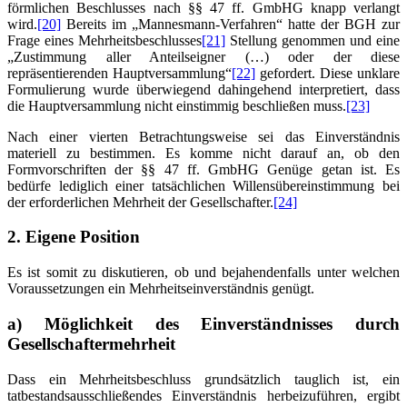
förmlichen Beschlusses nach §§ 47 ff. GmbHG knapp verlangt
wird.
[20]
Bereits im „Mannesmann-Verfahren“ hatte der BGH zur
Frage eines Mehrheitsbeschlusses
[21]
Stellung genommen und eine
„Zustimmung aller Anteilseigner (…) oder der diese
repräsentierenden Hauptversammlung“
[22]
gefordert. Diese unklare
Formulierung wurde überwiegend dahingehend interpretiert, dass
die Hauptversammlung nicht einstimmig beschließen muss.
[23]
Nach einer vierten Betrachtungsweise sei das Einverständnis
materiell zu bestimmen. Es komme nicht darauf an, ob den
Formvorschriften der §§ 47 ff. GmbHG Genüge getan ist. Es
bedürfe lediglich einer tatsächlichen Willensübereinstimmung bei
der erforderlichen Mehrheit der Gesellschafter.
[24]
2. Eigene Position
Es ist somit zu diskutieren, ob und bejahendenfalls unter welchen
Voraussetzungen ein Mehrheitseinverständnis genügt.
a) Möglichkeit des Einverständnisses durch
Gesellschaftermehrheit
Dass ein Mehrheitsbeschluss grundsätzlich tauglich ist, ein
tatbestandsausschließendes Einverständnis herbeizuführen, ergibt