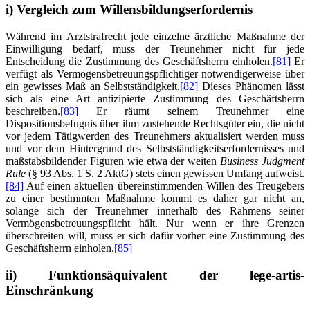
i) Vergleich zum Willensbildungserfordernis
Während im Arztstrafrecht jede einzelne ärztliche Maßnahme der
Einwilligung bedarf, muss der Treunehmer nicht für jede
Entscheidung die Zustimmung des Geschäftsherrn einholen.
[81]
Er
verfügt als Vermögensbetreuungspflichtiger notwendigerweise über
ein gewisses Maß an Selbstständigkeit.
[82]
Dieses Phänomen lässt
sich als eine Art antizipierte Zustimmung des Geschäftsherrn
beschreiben.
[83]
Er räumt seinem Treunehmer eine
Dispositionsbefugnis über ihm zustehende Rechtsgüter ein, die nicht
vor jedem Tätigwerden des Treunehmers aktualisiert werden muss
und vor dem Hintergrund des Selbstständigkeitserfordernisses und
maßstabsbildender Figuren wie etwa der weiten
Business Judgment
Rule
(§ 93 Abs. 1 S. 2 AktG) stets einen gewissen Umfang aufweist.
[84]
Auf einen aktuellen übereinstimmenden Willen des Treugebers
zu einer bestimmten Maßnahme kommt es daher gar nicht an,
solange sich der Treunehmer innerhalb des Rahmens seiner
Vermögensbetreuungspflicht hält. Nur wenn er ihre Grenzen
überschreiten will, muss er sich dafür vorher eine Zustimmung des
Geschäftsherrn einholen.
[85]
ii) Funktionsäquivalent der lege-artis-
Einschränkung