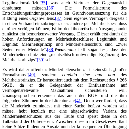
Legitimationsdefizit,
[35]
was auch Vertreter der Gegenansicht
einräumen müssen.
[36]
Die Formalisierung des
Entscheidungsfindungsprozesses ist Grundvoraussetzung für die
Bildung eines Organwillens.
[37]
Sein eigenes Vermögen dergestalt
in einen Verband einzubringen, dass andere per Mehrheitsbeschluss
darüber verfügen können, ist im denktheoretischen Ausgangspunkt
zunächst ein bemerkenswerter Vorgang. Dieser erhält erst durch die
hohen Anforderungen an Mehrheitsbeschlüsse Legitimität und
Dignität: Mehrheitsprinzip und Minderheitenschutz sind „zwei
Seiten einer Medaille“.
[38]
Wiedemann
hält sogar fest, dass der
Minderheitenschutz eine „rechtsethisch notwendige Ergänzung des
Mehrheitsprinzips“
[39]
sei.
Es wird daher offenbar: Minderheitenschutz ist keinesfalls „bloßer
Formalismus“
[40]
, sondern
conditio sine qua non
des
Mehrheitsprinzips. Er harmoniert auch mit dem Rechtsgut des § 266
StGB, da er die Gelegenheit der Einflussnahme auf
vermögensrelevante Maßnahmen sicherstellen will.
Unausgesprochen erkennen das auch der BGH und die ihm
folgenden Stimmen in der Literatur an:
[41]
Denn wer fordert, dass
die Minderheit zumindest mit einer Sache befasst worden sein
müsse, hebt letztlich nur eine abgeschwächte Varianz des
Minderheitenschutzes aus der Taufe und speist diese in den
Tatbestand der Untreue ein. Zwischen diesem im Gesetzeswortlaut
keine Stütze findenden Ansatz und der konsequenten Übertragung