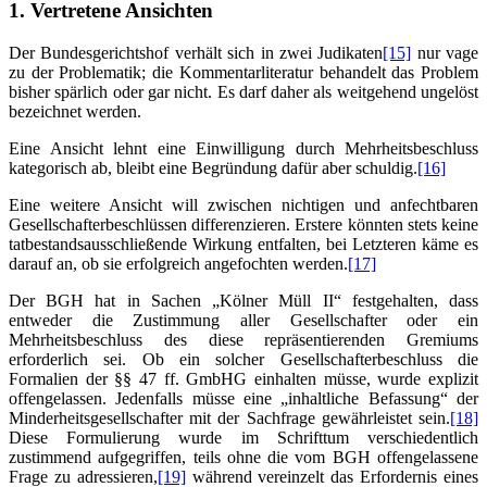
1. Vertretene Ansichten
Der Bundesgerichtshof verhält sich in zwei Judikaten
[15]
nur vage
zu der Problematik; die Kommentarliteratur behandelt das Problem
bisher spärlich oder gar nicht. Es darf daher als weitgehend ungelöst
bezeichnet werden.
Eine Ansicht lehnt eine Einwilligung durch Mehrheitsbeschluss
kategorisch ab, bleibt eine Begründung dafür aber schuldig.
[16]
Eine weitere Ansicht will zwischen nichtigen und anfechtbaren
Gesellschafterbeschlüssen differenzieren. Erstere könnten stets keine
tatbestandsausschließende Wirkung entfalten, bei Letzteren käme es
darauf an, ob sie erfolgreich angefochten werden.
[17]
Der BGH hat in Sachen „Kölner Müll II“ festgehalten, dass
entweder die Zustimmung aller Gesellschafter oder ein
Mehrheitsbeschluss des diese repräsentierenden Gremiums
erforderlich sei. Ob ein solcher Gesellschafterbeschluss die
Formalien der §§ 47 ff. GmbHG einhalten müsse, wurde explizit
offengelassen. Jedenfalls müsse eine „inhaltliche Befassung“ der
Minderheitsgesellschafter mit der Sachfrage gewährleistet sein.
[18]
Diese Formulierung wurde im Schrifttum verschiedentlich
zustimmend aufgegriffen, teils ohne die vom BGH offengelassene
Frage zu adressieren,
[19]
während vereinzelt das Erfordernis eines