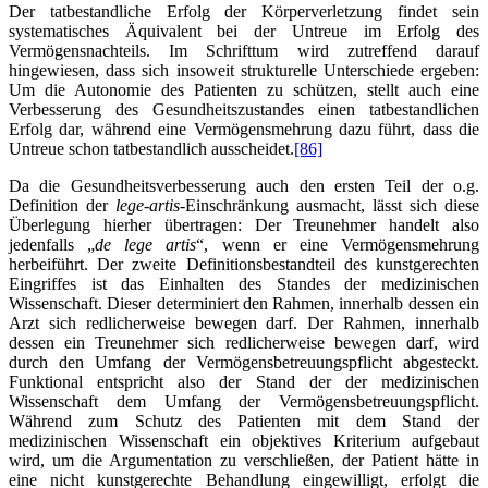
Der tatbestandliche Erfolg der Körperverletzung findet sein
systematisches Äquivalent bei der Untreue im Erfolg des
Vermögensnachteils. Im Schrifttum wird zutreffend darauf
hingewiesen, dass sich insoweit strukturelle Unterschiede ergeben:
Um die Autonomie des Patienten zu schützen, stellt auch eine
Verbesserung des Gesundheitszustandes einen tatbestandlichen
Erfolg dar, während eine Vermögensmehrung dazu führt, dass die
Untreue schon tatbestandlich ausscheidet.
[86]
Da die Gesundheitsverbesserung auch den ersten Teil der o.g.
Definition der
lege-artis
-Einschränkung ausmacht, lässt sich diese
Überlegung hierher übertragen: Der Treunehmer handelt also
jedenfalls „
de lege artis
“, wenn er eine Vermögensmehrung
herbeiführt. Der zweite Definitionsbestandteil des kunstgerechten
Eingriffes ist das Einhalten des Standes der medizinischen
Wissenschaft. Dieser determiniert den Rahmen, innerhalb dessen ein
Arzt sich redlicherweise bewegen darf. Der Rahmen, innerhalb
dessen ein Treunehmer sich redlicherweise bewegen darf, wird
durch den Umfang der Vermögensbetreuungspflicht abgesteckt.
Funktional entspricht also der Stand der der medizinischen
Wissenschaft dem Umfang der Vermögensbetreuungspflicht.
Während zum Schutz des Patienten mit dem Stand der
medizinischen Wissenschaft ein objektives Kriterium aufgebaut
wird, um die Argumentation zu verschließen, der Patient hätte in
eine nicht kunstgerechte Behandlung eingewilligt, erfolgt die