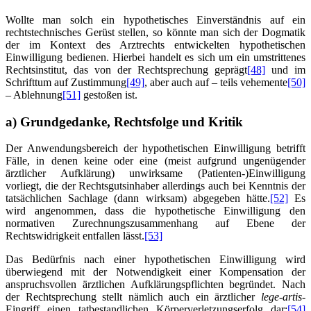
Wollte man solch ein hypothetisches Einverständnis auf ein
rechtstechnisches Gerüst stellen, so könnte man sich der Dogmatik
der im Kontext des Arztrechts entwickelten hypothetischen
Einwilligung bedienen. Hierbei handelt es sich um ein umstrittenes
Rechtsinstitut, das von der Rechtsprechung geprägt
[48]
und im
Schrifttum auf Zustimmung
[49]
, aber auch auf – teils vehemente
[50]
– Ablehnung
[51]
gestoßen ist.
a) Grundgedanke, Rechtsfolge und Kritik
Der Anwendungsbereich der hypothetischen Einwilligung betrifft
Fälle, in denen keine oder eine (meist aufgrund ungenügender
ärztlicher Aufklärung) unwirksame (Patienten-)Einwilligung
vorliegt, die der Rechtsgutsinhaber allerdings auch bei Kenntnis der
tatsächlichen Sachlage (dann wirksam) abgegeben hätte.
[52]
Es
wird angenommen, dass die hypothetische Einwilligung den
normativen Zurechnungszusammenhang auf Ebene der
Rechtswidrigkeit entfallen lässt.
[53]
Das Bedürfnis nach einer hypothetischen Einwilligung wird
überwiegend mit der Notwendigkeit einer Kompensation der
anspruchsvollen ärztlichen Aufklärungspflichten begründet. Nach
der Rechtsprechung stellt nämlich auch ein ärztlicher
lege-artis
-
Eingriff einen tatbestandlichen Körperverletzungserfolg dar;
[54]