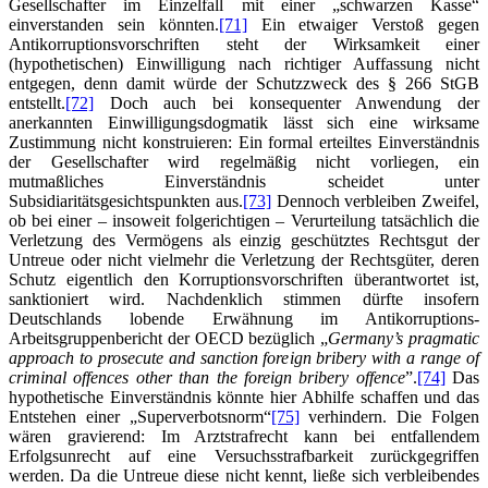
Gesellschafter im Einzelfall mit einer „schwarzen Kasse“
einverstanden sein könnten.
[71]
Ein etwaiger Verstoß gegen
Antikorruptionsvorschriften steht der Wirksamkeit einer
(hypothetischen) Einwilligung nach richtiger Auffassung nicht
entgegen, denn damit würde der Schutzzweck des § 266 StGB
entstellt.
[72]
Doch auch bei konsequenter Anwendung der
anerkannten Einwilligungsdogmatik lässt sich eine wirksame
Zustimmung nicht konstruieren: Ein formal erteiltes Einverständnis
der Gesellschafter wird regelmäßig nicht vorliegen, ein
mutmaßliches Einverständnis scheidet unter
Subsidiaritätsgesichtspunkten aus.
[73]
Dennoch verbleiben Zweifel,
ob bei einer – insoweit folgerichtigen – Verurteilung tatsächlich die
Verletzung des Vermögens als einzig geschütztes Rechtsgut der
Untreue oder nicht vielmehr die Verletzung der Rechtsgüter, deren
Schutz eigentlich den Korruptionsvorschriften überantwortet ist,
sanktioniert wird. Nachdenklich stimmen dürfte insofern
Deutschlands lobende Erwähnung im Antikorruptions-
Arbeitsgruppenbericht der OECD bezüglich „
Germany’s pragmatic
approach to prosecute and sanction foreign bribery with a range of
criminal offences other than the foreign bribery offence
”.
[74]
Das
hypothetische Einverständnis könnte hier Abhilfe schaffen und das
Entstehen einer „Superverbotsnorm“
[75]
verhindern. Die Folgen
wären gravierend: Im Arztstrafrecht kann bei entfallendem
Erfolgsunrecht auf eine Versuchsstrafbarkeit zurückgegriffen
werden. Da die Untreue diese nicht kennt, ließe sich verbleibendes