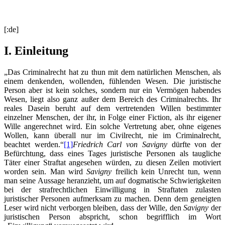
[:de]
I. Einleitung
„Das Criminalrecht hat zu thun mit dem natürlichen Menschen, als
einem denkenden, wollenden, fühlenden Wesen. Die juristische
Person aber ist kein solches, sondern nur ein Vermögen habendes
Wesen, liegt also ganz außer dem Bereich des Criminalrechts. Ihr
reales Dasein beruht auf dem vertretenden Willen bestimmter
einzelner Menschen, der ihr, in Folge einer Fiction, als ihr eigener
Wille angerechnet wird. Ein solche Vertretung aber, ohne eigenes
Wollen, kann überall nur im Civilrecht, nie im Criminalrecht,
beachtet werden.“
[1]
Friedrich Carl von Savigny
dürfte von der
Befürchtung, dass eines Tages juristische Personen als taugliche
Täter einer Straftat angesehen würden, zu diesen Zeilen motiviert
worden sein. Man wird
Savigny
freilich kein Unrecht tun, wenn
man seine Aussage heranzieht, um auf dogmatische Schwierigkeiten
bei der strafrechtlichen Einwilligung in Straftaten zulasten
juristischer Personen aufmerksam zu machen. Denn dem geneigten
Leser wird nicht verborgen bleiben, dass der Wille, den
Savigny
der
juristischen Person abspricht, schon begrifflich im Wort