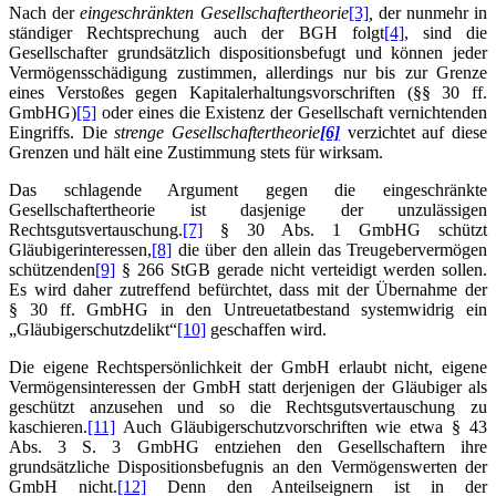
Nach der
eingeschränkten Gesellschaftertheorie
[3]
,
der nunmehr in
ständiger Rechtsprechung auch der BGH folgt
[4]
, sind die
Gesellschafter grundsätzlich dispositionsbefugt und können jeder
Vermögensschädigung zustimmen, allerdings nur bis zur Grenze
eines Verstoßes gegen Kapitalerhaltungsvorschriften (§§ 30 ff.
GmbHG)
[5]
oder eines die Existenz der Gesellschaft vernichtenden
Eingriffs. Die
strenge Gesellschaftertheorie
[6]
verzichtet auf diese
Grenzen und hält eine Zustimmung stets für wirksam.
Das schlagende Argument gegen die eingeschränkte
Gesellschaftertheorie ist dasjenige der unzulässigen
Rechtsgutsvertauschung.
[7]
§ 30 Abs. 1 GmbHG schützt
Gläubigerinteressen,
[8]
die über den allein das Treugebervermögen
schützenden
[9]
§ 266 StGB gerade nicht verteidigt werden sollen.
Es wird daher zutreffend befürchtet, dass mit der Übernahme der
§ 30 ff. GmbHG in den Untreuetatbestand systemwidrig ein
„Gläubigerschutzdelikt“
[10]
geschaffen wird.
Die eigene Rechtspersönlichkeit der GmbH erlaubt nicht, eigene
Vermögensinteressen der GmbH statt derjenigen der Gläubiger als
geschützt anzusehen und so die Rechtsgutsvertauschung zu
kaschieren.
[11]
Auch Gläubigerschutzvorschriften wie etwa § 43
Abs. 3 S. 3 GmbHG entziehen den Gesellschaftern ihre
grundsätzliche Dispositionsbefugnis an den Vermögenswerten der
GmbH nicht.
[12]
Denn den Anteilseignern ist in der