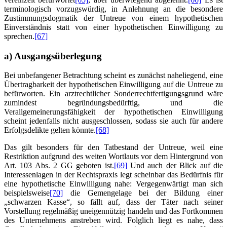
terminologisch vorzugswürdig, in Anlehnung an die besondere
Zustimmungsdogmatik der Untreue von einem hypothetischen
Einverständnis statt von einer hypothetischen Einwilligung zu
sprechen.
[67]
a) Ausgangsüberlegung
Bei unbefangener Betrachtung scheint es zunächst naheliegend, eine
Übertragbarkeit der hypothetischen Einwilligung auf die Untreue zu
befürworten. Ein arztrechtlicher Sonderrechtfertigungsgrund wäre
zumindest begründungsbedürftig, und die
Verallgemeinerungsfähigkeit der hypothetischen Einwilligung
scheint jedenfalls nicht ausgeschlossen, sodass sie auch für andere
Erfolgsdelikte gelten könnte.
[68]
Das gilt besonders für den Tatbestand der Untreue, weil eine
Restriktion aufgrund des weiten Wortlauts vor dem Hintergrund von
Art. 103 Abs. 2 GG geboten ist.
[69]
Und auch der Blick auf die
Interessenlagen in der Rechtspraxis legt scheinbar das Bedürfnis für
eine hypothetische Einwilligung nahe: Vergegenwärtigt man sich
beispielsweise
[70]
die Gemengelage bei der Bildung einer
„schwarzen Kasse“, so fällt auf, dass der Täter nach seiner
Vorstellung regelmäßig uneigennützig handeln und das Fortkommen
des Unternehmens anstreben wird. Folglich liegt es nahe, dass