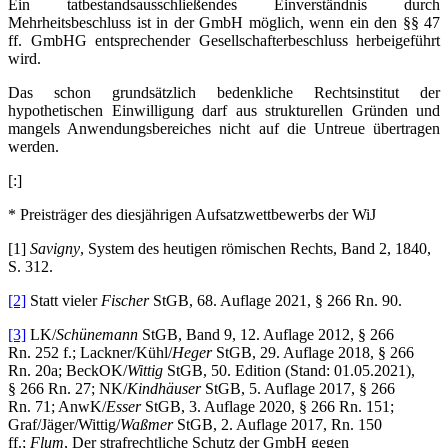
Ein tatbestandsausschließendes Einverständnis durch
Mehrheitsbeschluss ist in der GmbH möglich, wenn ein den §§ 47
ff. GmbHG entsprechender Gesellschafterbeschluss herbeigeführt
wird.
Das schon grundsätzlich bedenkliche Rechtsinstitut der
hypothetischen Einwilligung darf aus strukturellen Gründen und
mangels Anwendungsbereiches nicht auf die Untreue übertragen
werden.
[:]
* Preisträger des diesjährigen Aufsatzwettbewerbs der WiJ
[1]
Savigny
, System des heutigen römischen Rechts, Band 2, 1840,
S. 312.
[2]
Statt vieler
Fischer
StGB, 68. Auflage 2021, § 266 Rn. 90.
[3]
LK/
Schünemann
StGB, Band 9, 12. Auflage 2012, § 266
Rn. 252 f.; Lackner/Kühl/
Heger
StGB, 29. Auflage 2018, § 266
Rn. 20a; BeckOK/
Wittig
StGB, 50. Edition (Stand: 01.05.2021),
§ 266 Rn. 27; NK/
Kindhäuser
StGB, 5. Auflage 2017, § 266
Rn. 71; AnwK/
Esser
StGB, 3. Auflage 2020, § 266 Rn. 151;
Graf/Jäger/Wittig/
Waßmer
StGB, 2. Auflage 2017, Rn. 150
ff.;
Flum
, Der strafrechtliche Schutz der GmbH gegen