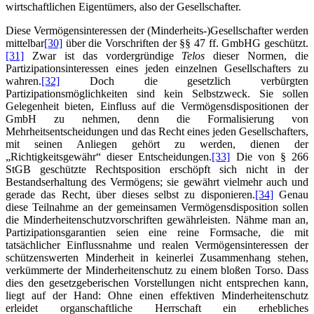
wirtschaftlichen Eigentümers, also der Gesellschafter.
Diese Vermögensinteressen der (Minderheits-)Gesellschafter werden
mittelbar
[30]
über die Vorschriften der §§ 47 ff. GmbHG geschützt.
[31]
Zwar ist das vordergründige
Telos
dieser Normen, die
Partizipationsinteressen eines jeden einzelnen Gesellschafters zu
wahren.
[32]
Doch die gesetzlich verbürgten
Partizipationsmöglichkeiten sind kein Selbstzweck. Sie sollen
Gelegenheit bieten, Einfluss auf die Vermögensdispositionen der
GmbH zu nehmen, denn die Formalisierung von
Mehrheitsentscheidungen und das Recht eines jeden Gesellschafters,
mit seinen Anliegen gehört zu werden, dienen der
„Richtigkeitsgewähr“ dieser Entscheidungen.
[33]
Die von § 266
StGB geschützte Rechtsposition erschöpft sich nicht in der
Bestandserhaltung des Vermögens; sie gewährt vielmehr auch und
gerade das Recht, über dieses selbst zu disponieren.
[34]
Genau
diese Teilnahme an der gemeinsamen Vermögensdisposition sollen
die Minderheitenschutzvorschriften gewährleisten. Nähme man an,
Partizipationsgarantien seien eine reine Formsache, die mit
tatsächlicher Einflussnahme und realen Vermögensinteressen der
schützenswerten Minderheit in keinerlei Zusammenhang stehen,
verkümmerte der Minderheitenschutz zu einem bloßen Torso. Dass
dies den gesetzgeberischen Vorstellungen nicht entsprechen kann,
liegt auf der Hand: Ohne einen effektiven Minderheitenschutz
erleidet organschaftliche Herrschaft ein erhebliches