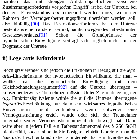
nämlich das mit strengen Aufklärungspflichten versehene
Zustimmungserfordernis vor
jedem
Eingriff, ist bei der Untreue, bei
der ein Einverständnis
nur
eingeholt werden muss, wenn der
Rahmen der Vermögensbetreuungspflicht überdehnt werden soll,
also hinfällig.
[90]
Das Restriktionserfordernis bei der Untreue
besteht aus einem anderen Grund, nämlich wegen des unbestimmten
Gesetzeswortlauts.
[91]
Schon die Grundprämisse der
hypothetischen Einwilligung verträgt sich folglich nicht mit der
Dogmatik der Untreue.
ii) Lege-artis-Erfordernis
Noch gravierender sind jedoch die Friktionen in Bezug auf die
lege-
artis
-Einschränkung der hypothetischen Einwilligung, die man –
wollte man die hypothetische Einwilligung mit dem
Gleichbehandlungsargument
[92]
auf die Untreue übertragen –
konsequenterweise übernehmen müsste. Unter Zugrundelegung der
o.g. Funktionsäquivalente würde die auf die Untreue übertragene
lege-artis
-Beschränkung nur dann ein wirksames hypothetisches
Einverständnis nicht verhindern, wenn entweder eine
Vermögensmehrung erzielt wurde oder sich der Treunehmer
innerhalb seiner Vermögensbetreuungspflicht bewegt hat. Dann
wäre aber in jedem Fall ein Tatbestandsmerkmal des § 266 StGB
nicht erfüllt, sodass ohnehin Straflosigkeit eintritt. Überträgt man die
lege-artis
-Beschränkung daher sinngemäß, hat ein hypothetisches