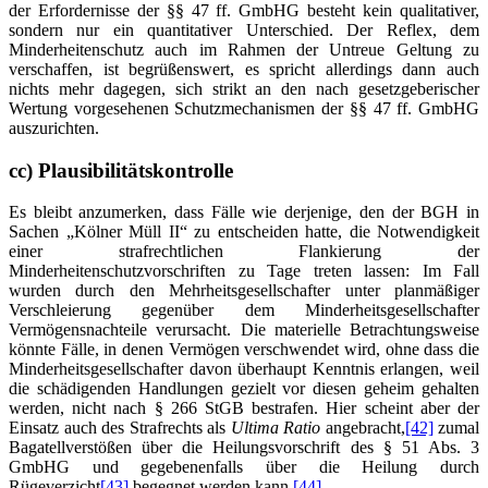
der Erfordernisse der §§ 47 ff. GmbHG besteht kein qualitativer,
sondern nur ein quantitativer Unterschied. Der Reflex, dem
Minderheitenschutz auch im Rahmen der Untreue Geltung zu
verschaffen, ist begrüßenswert, es spricht allerdings dann auch
nichts mehr dagegen, sich strikt an den nach gesetzgeberischer
Wertung vorgesehenen Schutzmechanismen der §§ 47 ff. GmbHG
auszurichten.
cc) Plausibilitätskontrolle
Es bleibt anzumerken, dass Fälle wie derjenige, den der BGH in
Sachen „Kölner Müll II“ zu entscheiden hatte, die Notwendigkeit
einer strafrechtlichen Flankierung der
Minderheitenschutzvorschriften zu Tage treten lassen: Im Fall
wurden durch den Mehrheitsgesellschafter unter planmäßiger
Verschleierung gegenüber dem Minderheitsgesellschafter
Vermögensnachteile verursacht. Die materielle Betrachtungsweise
könnte Fälle, in denen Vermögen verschwendet wird, ohne dass die
Minderheitsgesellschafter davon überhaupt Kenntnis erlangen, weil
die schädigenden Handlungen gezielt vor diesen geheim gehalten
werden, nicht nach § 266 StGB bestrafen. Hier scheint aber der
Einsatz auch des Strafrechts als
Ultima Ratio
angebracht,
[42]
zumal
Bagatellverstößen über die Heilungsvorschrift des § 51 Abs. 3
GmbHG und gegebenenfalls über die Heilung durch
Rügeverzicht
[43]
begegnet werden kann.
[44]