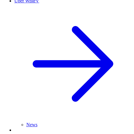
Über WisteV
News