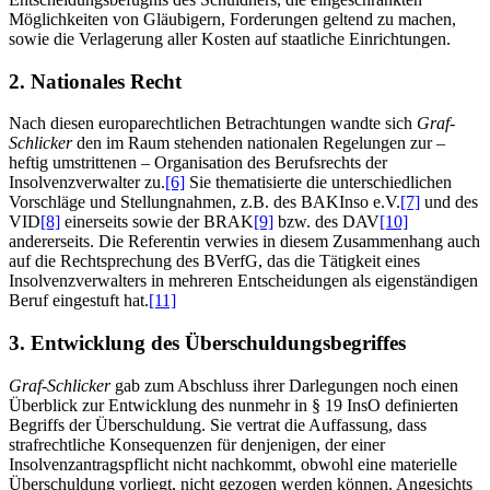
Möglichkeiten von Gläubigern, Forderungen geltend zu machen,
sowie die Verlagerung aller Kosten auf staatliche Einrichtungen.
2. Nationales Recht
Nach diesen europarechtlichen Betrachtungen wandte sich
Graf-
Schlicker
den im Raum stehenden nationalen Regelungen zur –
heftig umstrittenen – Organisation des Berufsrechts der
Insolvenzverwalter zu.
[6]
Sie thematisierte die unterschiedlichen
Vorschläge und Stellungnahmen, z.B. des BAKInso e.V.
[7]
und des
VID
[8]
einerseits sowie der BRAK
[9]
bzw. des DAV
[10]
andererseits. Die Referentin verwies in diesem Zusammenhang auch
auf die Rechtsprechung des BVerfG, das die Tätigkeit eines
Insolvenzverwalters in mehreren Entscheidungen als eigenständigen
Beruf eingestuft hat.
[11]
3. Entwicklung des Überschuldungsbegriffes
Graf-Schlicker
gab zum Abschluss ihrer Darlegungen noch einen
Überblick zur Entwicklung des nunmehr in § 19 InsO definierten
Begriffs der Überschuldung. Sie vertrat die Auffassung, dass
strafrechtliche Konsequenzen für denjenigen, der einer
Insolvenzantragspflicht nicht nachkommt, obwohl eine materielle
Überschuldung vorliegt, nicht gezogen werden können. Angesichts