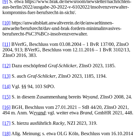
[9]
S. etwa https://www.brak.de/newsroom/newsletter/nachrichten-
aus-berlin/2022/ausgabe-20-2022-v-6102022/insolvenzverwalter-
kompromiss-fuer-berufsrecht-in-sicht/.
[10]
https://anwaltsblatt.anwaltverein.de/de/anwaeltinnen-
anwaelte/berufsrecht/dav-und-brak-fordern-minimalinvasives-
berufsrecht-f%C3%BCr-insolvenzverwalter.
[11]
BVerfG, Beschluss vom 03.08.2004 – 1 BvR 137/00, ZInsO
2004, 913; BVerfG, Beschluss vom 12.11.2016 – 1 BvR 3102/13,
ZInsO 2016, 383.
[12]
Dazu erschöpfend
Graf-Schlicker
, ZInsO 2023, 1185.
[13]
S. auch
Graf-Schlicker
, ZInsO 2023, 1185, 1194.
[14]
Vgl. §§ 94, 103 StPO.
[15]
S. in diesem Zusammenhang bereits
Weyand
, ZInsO 2008, 24.
[16]
BGH, Beschluss vom 27.01.2021 – StB 44/20, ZInsO 2021,
494 m. Anm. W
eyand
; vgl. weiter etwa
Brand
, GmbHR 2021, 448.
[17]
S. hierzu ausführlich
Racky
, NZI 2023, 319.
[18]
Allg. Meinung; s. etwa OLG Köln, Beschluss vom 16.10.2014