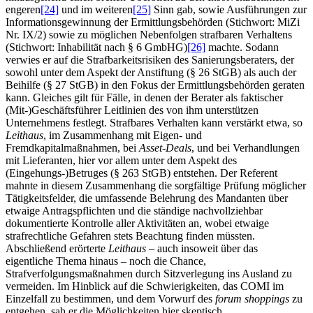
engeren
[24]
und im weiteren
[25]
Sinn gab, sowie Ausführungen zur
Informationsgewinnung der Ermittlungsbehörden (Stichwort: MiZi
Nr. IX/2) sowie zu möglichen Nebenfolgen strafbaren Verhaltens
(Stichwort: Inhabilität nach § 6 GmbHG)
[26]
machte. Sodann
verwies er auf die Strafbarkeitsrisiken des Sanierungsberaters, der
sowohl unter dem Aspekt der Anstiftung (§ 26 StGB) als auch der
Beihilfe (§ 27 StGB) in den Fokus der Ermittlungsbehörden geraten
kann. Gleiches gilt für Fälle, in denen der Berater als faktischer
(Mit-)Geschäftsführer Leitlinien des von ihm unterstützen
Unternehmens festlegt. Strafbares Verhalten kann verstärkt etwa, so
Leithaus
, im Zusammenhang mit Eigen- und
Fremdkapitalmaßnahmen, bei
Asset-Deals
, und bei Verhandlungen
mit Lieferanten, hier vor allem unter dem Aspekt des
(Eingehungs-)Betruges (§ 263 StGB) entstehen. Der Referent
mahnte in diesem Zusammenhang die sorgfältige Prüfung möglicher
Tätigkeitsfelder, die umfassende Belehrung des Mandanten über
etwaige Antragspflichten und die ständige nachvollziehbar
dokumentierte Kontrolle aller Aktivitäten an, wobei etwaige
strafrechtliche Gefahren stets Beachtung finden müssten.
Abschließend erörterte
Leithaus
– auch insoweit über das
eigentliche Thema hinaus – noch die Chance,
Strafverfolgungsmaßnahmen durch Sitzverlegung ins Ausland zu
vermeiden. Im Hinblick auf die Schwierigkeiten, das COMI im
Einzelfall zu bestimmen, und dem Vorwurf des
forum shoppings
zu
entgehen, sah er die Möglichkeiten hier skeptisch.