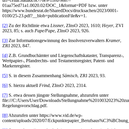
uri=cellar:8adadc6c-76e9-11ed-9887-
01aa75ed71a1.0020.02/DOC_1&format=PDF bzw. unter
https://www.bundesrat.de/SharedDocs/drucksachen/2023/0001-
0100/25-23.pdf?__blob=publicationFile&v=1.
[2]
Zu der Richtlinie etwa
Lissner
, ZInsO 2023, 1610;
Heyer
, ZVI
2023, 85; s. auch
Pape/Pape
, ZInsO 2023, 926.
[3]
Zur Informationsgewinnung des Insolvenzverwalters
Kramer
,
ZRI 2023, 847.
[4]
Z.B. Grundbuchämter und Liegenschaftskataster, Transparenz-,
Wertpapier-, Pfandrechts- und Testamentsregister, Patent- und
Markenregister.
[5]
S. in diesem Zusammenhang
Sämisch
, ZRI 2023, 93.
[6]
S. hierzu aktuell
Frind
, ZInsO 2023, 2314.
[7]
S. etwa dessen jüngste Stellungnahme, abzurufen unter
file:///C:/Users/User/Downloads/Stellungnahme%2010032023
Regelungsvorschlag.pdf.
[8]
Abzurufen unter https://www.vid.de/wp-
content/uploads/2020/07/Eckpunktepapier_Berufsaus%C3%BCbung_B