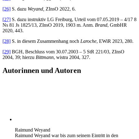
[26]
S. dazu
Weyand,
ZInsO 2022, 6.
[27]
S. dazu instruktiv LG Freiburg, Urteil vom 07.05.2019 – 4/17 8
Ns 81 Js 1825/13, ZInsO 2019, 1903 m. Anm.
Brand
, GmbHR
2020, 443.
[28]
S. in diesem Zusammenhang noch
Laroche
, EWiR 2023, 280.
[29]
BGH, Beschluss vom 30.07.2003 – 5 StR 221/03, ZInsO
2004, 39; hierzu
Bittmann
, wistra 2004, 327.
Autorinnen und Autoren
Raimund Weyand
Raimund Weyand war bis zum seinem Eintritt in den