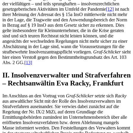
der vielfältigen – und teils sprunghaften – insolvenzrechtlichen
gesetzgeberischen Aktivitäten im Umfeld der Pandemie
[12]
ist nach
ihrer Meinung der Adressat des § 15a InsO mittlerweile nicht mehr
in der Lage, die Tragweite und den Anwendungsbereich der Norm
in Bezug auf § 19 InsO aus dem Gesetz sicher zu erkennen. Dies
gelte insbesondere für Kleinunternehmer, die in die Krise geraten
sind und sich teuren Rechtsrat nicht leisten können, und die
angesichts der wechselnden Regelungen nicht mehr sicher zu einer
Abschätzung in der Lage sind, wann die Voraussetzungen für die
strafbewehrte Insolvenzantragspflicht vorliegen.
Graf-Schlicker
sieht
hier einen Verstoß gegen den Bestimmtheitsgrundsatz des Art. 103
Abs. 2 GG.
[13]
II. Insolvenzverwalter und Strafverfahren
– Rechtsanwältin Eva Racky, Frankfurt
Im Anschluss an den Vortrag von
Graf-Schlicker
setzte sich
Racky
aus anwaltlicher Sicht mit der Rolle des Insolvenzverwalters im
Strafverfahren auseinander. Sie verwies dabei zunächst auf die
Regelung der Nr. IX/2 MiZi, auf deren Grundlage die
Ermittlungsbehörden zumindest im Unternehmensbereich über alle
eröffneten Insolvenzverfahren bzw. deren Ablehnung mangels
Masse informiert werden. Den Feststellungen des Verwalters kommt