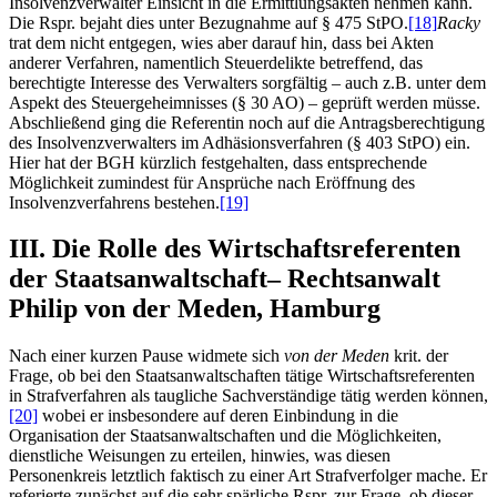
Insolvenzverwalter Einsicht in die Ermittlungsakten nehmen kann.
Die Rspr. bejaht dies unter Bezugnahme auf § 475 StPO.
[18]
Racky
trat dem nicht entgegen, wies aber darauf hin, dass bei Akten
anderer Verfahren, namentlich Steuerdelikte betreffend, das
berechtigte Interesse des Verwalters sorgfältig – auch z.B. unter dem
Aspekt des Steuergeheimnisses (§ 30 AO) – geprüft werden müsse.
Abschließend ging die Referentin noch auf die Antragsberechtigung
des Insolvenzverwalters im Adhäsionsverfahren (§ 403 StPO) ein.
Hier hat der BGH kürzlich festgehalten, dass entsprechende
Möglichkeit zumindest für Ansprüche nach Eröffnung des
Insolvenzverfahrens bestehen.
[19]
III. Die Rolle des Wirtschaftsreferenten
der Staatsanwaltschaft– Rechtsanwalt
Philip von der Meden, Hamburg
Nach einer kurzen Pause widmete sich
von der Meden
krit. der
Frage, ob bei den Staatsanwaltschaften tätige Wirtschaftsreferenten
in Strafverfahren als taugliche Sachverständige tätig werden können,
[20]
wobei er insbesondere auf deren Einbindung in die
Organisation der Staatsanwaltschaften und die Möglichkeiten,
dienstliche Weisungen zu erteilen, hinwies, was diesen
Personenkreis letztlich faktisch zu einer Art Strafverfolger mache. Er
referierte zunächst auf die sehr spärliche Rspr. zur Frage, ob dieser