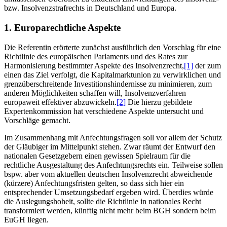
bzw. Insolvenzstrafrechts in Deutschland und Europa.
1. Europarechtliche Aspekte
Die Referentin erörterte zunächst ausführlich den Vorschlag für eine
Richtlinie des europäischen Parlaments und des Rates zur
Harmonisierung bestimmter Aspekte des Insolvenzrecht,
[1]
der zum
einen das Ziel verfolgt, die Kapitalmarktunion zu verwirklichen und
grenzüberschreitende Investitionshindernisse zu minimieren, zum
anderen Möglichkeiten schaffen will, Insolvenzverfahren
europaweit effektiver abzuwickeln.
[2]
Die hierzu gebildete
Expertenkommission hat verschiedene Aspekte untersucht und
Vorschläge gemacht.
Im Zusammenhang mit Anfechtungsfragen soll vor allem der Schutz
der Gläubiger im Mittelpunkt stehen. Zwar räumt der Entwurf den
nationalen Gesetzgebern einen gewissen Spielraum für die
rechtliche Ausgestaltung des Anfechtungsrechts ein. Teilweise sollen
bspw. aber vom aktuellen deutschen Insolvenzrecht abweichende
(kürzere) Anfechtungsfristen gelten, so dass sich hier ein
entsprechender Umsetzungsbedarf ergeben wird. Überdies würde
die Auslegungshoheit, sollte die Richtlinie in nationales Recht
transformiert werden, künftig nicht mehr beim BGH sondern beim
EuGH liegen.