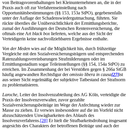
von Beitragsvorenthaltungen bei Kleinunternehmen an, die in der
Praxis auch oft zur Verfahrenseinstellung nach
Opportunitätsbestimmungen (§§ 153, 153a StPO), gegebenenfalls
unter der Auflage der Schadenswiedergutmachung, führten. Sie
rückte überdies die Unübersichtlichkeit der Ermittlungsberichte,
zumal der Ausführungen der Deutschen Rentenversicherung, die
oftmals eine Art
black box
lieferten, welche aus der Sicht der
Verteidigerin keine nachvollziehbaren Ergebnisse enthalte.
Von der Meden
wies auf die Möglichkeit hin, durch frühzeitige
Vergleiche mit den Sozialversicherungsträgern und entsprechenden
Ratenzahlungsvereinbarungen Strafmilderungen oder im
Ermittlungsstadium sogar Teileinstellungen (§§ 154, 154a StPO) zu
erreichen. Im Zusammenhang der bei Verstößen gegen § 266a StGB
häufig angewandten Rechtsfigur der
omissio libera in causa
[27]
ist
aus seiner Sicht regelmäßig der subjektive Tatbestand der Strafnorm
zu problematisieren.
Laroche
, Leiter der Insolvenzabteilung des AG Köln, verteidigte die
Praxis der Insolvenzverwalter, zuvor gezahlte
Sozialversicherungsbeiträge im Wege der Anfechtung wieder zur
Masse zu ziehen. Er verwies insbesondere auf die im Vorfeld nicht
abzuschätzenden Unwägbarkeiten des Ablaufs des
Insolvenzverfahrens.
[28]
Er hielt die Strafbarkeitsdrohung insgesamt
angesichts des Charakters der betroffenen Beiträge und auch der