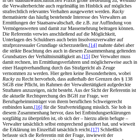
in der staatsanwaltschaftlichen Praxis große Bedeutung zu, weshalb
die Verwalterberichte auch regelmäßig im Hinblick auf mögliches
strafrechtlich relevantes Verhalten ausgewertet werden.
Racky
thematisierte das häufig bestehende Interesse des Verwalters an
Ermittlungen der Staatsanwaltschaft, die z.B. zur Auffindung von
Vermögenswerten und damit zur Massemehrung beitragen können.
Die Referentin verwies anschließend auf die Möglichkeit,
Unterlagen des Schuldners auch beim Insolvenzverwalter auf
strafprozessualer Grundlage sicherzustellen,
[14]
mahnte dabei aber
die strikte Beachtung des auch in diesem Zusammenhang geltenden
Grundsatzes der Verhältnismäßigkeit an.
[15]
Der Verwalter muss
damit rechnen, im Ermittlungsverfahren und möglicherweise auch in
einer Hauptverhandlung durch das Strafgericht als Zeuge
vernommen zu werden. Hier gelten keine Besonderheiten, wobei
Racky
zu Recht hervorhob, dass außerhalb der Grenzen des § 138
StGB eine Pflicht, im Rahmen der Verwaltertätigkeit aufgedeckte
Straftaten anzuzeigen, nicht besteht. Aus der Sicht der Referentin ist
die aktuelle Rechtsprechung des BGH zur Frage, wer
Berufsgeheimnisträger von ihrem beruflichen Schweigerecht
entbinden kann,
[16]
für die Strafverteidigung misslich. Sie hob in
diesem Zusammenhang hervor, dass bei Entbindungserklärungen
sorgfältig zu überprüfen ist, ob sich der – hierzu allein befugte –
Verwalter tatsächlich selbst entsprechend geäußert hat, und wieweit
die Erklärung im Einzelfall tatsächlich reicht.
[17]
Schließlich
befasste sich die Referentin mit der Frage, inwieweit der