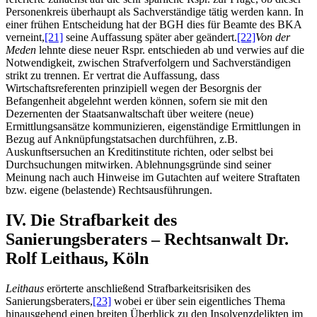
Personenkreis überhaupt als Sachverständige tätig werden kann. In
einer frühen Entscheidung hat der BGH dies für Beamte des BKA
verneint,
[21]
seine Auffassung später aber geändert.
[22]
Von der
Meden
lehnte diese neuer Rspr. entschieden ab und verwies auf die
Notwendigkeit, zwischen Strafverfolgern und Sachverständigen
strikt zu trennen. Er vertrat die Auffassung, dass
Wirtschaftsreferenten prinzipiell wegen der Besorgnis der
Befangenheit abgelehnt werden können, sofern sie mit den
Dezernenten der Staatsanwaltschaft über weitere (neue)
Ermittlungsansätze kommunizieren, eigenständige Ermittlungen in
Bezug auf Anknüpfungstatsachen durchführen, z.B.
Auskunftsersuchen an Kreditinstitute richten, oder selbst bei
Durchsuchungen mitwirken. Ablehnungsgründe sind seiner
Meinung nach auch Hinweise im Gutachten auf weitere Straftaten
bzw. eigene (belastende) Rechtsausführungen.
IV. Die Strafbarkeit des
Sanierungsberaters – Rechtsanwalt Dr.
Rolf Leithaus, Köln
Leithaus
erörterte anschließend Strafbarkeitsrisiken des
Sanierungsberaters,
[23]
wobei er über sein eigentliches Thema
hinausgehend einen breiten Überblick zu den Insolvenzdelikten im