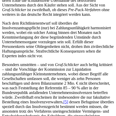
deren Ende die schuldenfreie Übernahme des betroffenen
Unternehmens durch den Käufer stehen soll. Aus der Sicht von
Graf-Schlicker
ist zweifelhaft, ob dieses
Pre-Pack-Verfahren
ohne
weiteres in das deutsche Recht integriert werden kann.
Nach dem Richtlinienentwurf soll überdies die
Insolvenzantragspflicht (nur) bei Zahlungsunfähigkeit harmonisiert
werden, wobei ein solcher Antrag binnen drei Monaten nach
Kenntniserlangung der diese begründenden Umstände durch
Unternehmensorgane vorzulegen sein soll. Erfüllt dieser
Personenkreis seine Obliegenheiten nicht, drohen ihm zivilrechtliche
Haftungsansprüche. Strafrechtliche Konsequenzen sehen die
Experten indes nicht vor.
Besonders umstritten – und von
Graf-Schlicker
auch heftig kritisiert
– sind die Vorschläge der Kommission zur Liquidation
zahlungsunfähiger Kleinstunternehmen, wobei dieser Begriff alle
Gesellschaften umfassen soll, die weniger als zehn Personen
beschäftigen und deren Bilanzsumme 2 Mio. € nicht überschreitet,
was nach Feststellung der Referentin 85 – 90 % aller in der
Bundesrepublik anfallenden Unternehmensinsolvenzen betreffen
würde. Zweifelhaft erscheinen ihr insbesondere die nur fakultative
Bestellung eines Insolvenzverwalters,
[5]
dessen Befugnisse überdies
speziell durch das Insolvenzgericht bestimmt werden müssen, die
ansonsten trotz des Verfahrens uneingeschränkte Vermögens- und
Entscheidungsbefugnis des Schuldners, die eingeschränkten