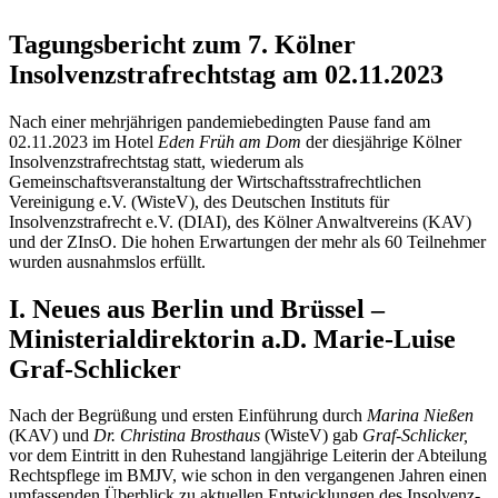
Tagungsbericht zum 7. Kölner
Insolvenzstrafrechtstag am 02.11.2023
Nach einer mehrjährigen pandemiebedingten Pause fand am
02.11.2023 im Hotel
Eden Früh am Dom
der diesjährige Kölner
Insolvenzstrafrechtstag statt, wiederum als
Gemeinschaftsveranstaltung der Wirtschaftsstrafrechtlichen
Vereinigung e.V. (WisteV), des Deutschen Instituts für
Insolvenzstrafrecht e.V. (DIAI), des Kölner Anwaltvereins (KAV)
und der ZInsO. Die hohen Erwartungen der mehr als 60 Teilnehmer
wurden ausnahmslos erfüllt.
I. Neues aus Berlin und Brüssel –
Ministerialdirektorin a.D. Marie-Luise
Graf-Schlicker
Nach der Begrüßung und ersten Einführung durch
Marina Nießen
(KAV) und
Dr. Christina Brosthaus
(WisteV) gab
Graf-Schlicker,
vor dem Eintritt in den Ruhestand langjährige Leiterin der Abteilung
Rechtspflege im BMJV, wie schon in den vergangenen Jahren einen
umfassenden Überblick zu aktuellen Entwicklungen des Insolvenz-