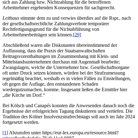
sich aus Zahlung bzw. Nichtzahlung für die betroffenen
Arbeitnehmer ergebenden Konsequenzen für sachgerecht.
Leithaus
stimmte dem zu und verwies überdies auf die Rspr., nach
der gesellschaftsrechtliche Zahlungsverbote temporärer
Rechtfertigungsgrund für die Nichtabführung von
Arbeitnehmerbeiträgen sein können.
[29]
Abschließend waren alle Diskutanten übereinstimmend der
Auffassung, dass die Praxis der Staatsanwaltschaften
Beitragsvorenthaltungen im Zusammenhang mit Klein- und
Mittelstandsunternehmen durchaus mit Augenmaß bearbeite;
Zwangslagen, welche die Unternehmer bzw. Gesellschaftsorgane
oft unter Druck setzen können, würden bei der Strafzumessung
regelmäßig beachtet, weshalb es in vielen Fällen zu Einstellungen,
oft gegen die Auflage, den entstandenen Schaden
wiedergutzumachen, komme. Insgesamt ließen die Ermittler hier
„die Kirche im Dorf.“
Bei Kölsch und Canapés konnten die Anwesenden danach noch die
Ergebnisse der erfolgreichen Tagung diskutieren und vertiefen. Die
Tradition des Kölner Insolvenzstrafrechtstags soll auch im Jahr 2024
fortgesetzt werden.
[1]
Abzurufen unter https://eur-lex.europa.eu/resource.html?