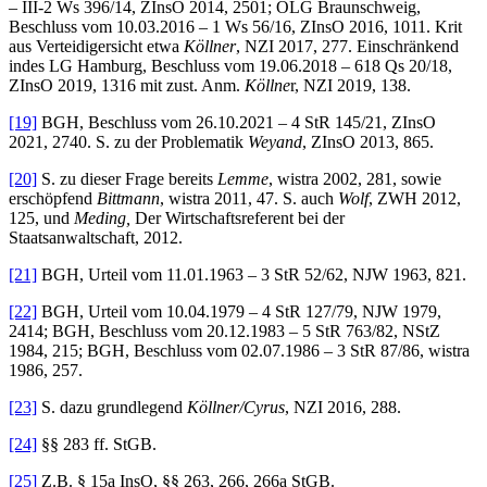
– III-2 Ws 396/14, ZInsO 2014, 2501; OLG Braunschweig,
Beschluss vom 10.03.2016 – 1 Ws 56/16, ZInsO 2016, 1011. Krit
aus Verteidigersicht etwa
Köllner
, NZI 2017, 277. Einschränkend
indes LG Hamburg, Beschluss vom 19.06.2018 – 618 Qs 20/18,
ZInsO 2019, 1316 mit zust. Anm.
Köllne
r, NZI 2019, 138.
[19]
BGH, Beschluss vom 26.10.2021 – 4 StR 145/21, ZInsO
2021, 2740. S. zu der Problematik
Weyand
, ZInsO 2013, 865.
[20]
S. zu dieser Frage bereits
Lemme
, wistra 2002, 281, sowie
erschöpfend
Bittmann
, wistra 2011, 47. S. auch
Wolf
, ZWH 2012,
125, und
Meding,
Der Wirtschaftsreferent bei der
Staatsanwaltschaft, 2012.
[21]
BGH, Urteil vom 11.01.1963 – 3 StR 52/62, NJW 1963, 821.
[22]
BGH, Urteil vom 10.04.1979 – 4 StR 127/79, NJW 1979,
2414; BGH, Beschluss vom 20.12.1983 – 5 StR 763/82, NStZ
1984, 215; BGH, Beschluss vom 02.07.1986 – 3 StR 87/86, wistra
1986, 257.
[23]
S. dazu grundlegend
Köllner/Cyrus
, NZI 2016, 288.
[24]
§§ 283 ff. StGB.
[25]
Z.B. § 15a InsO, §§ 263, 266, 266a StGB.