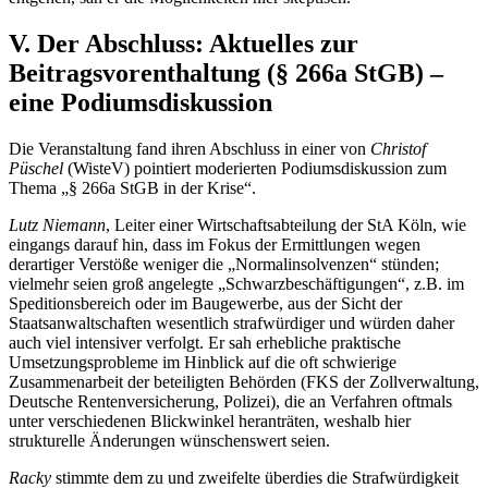
V. Der Abschluss: Aktuelles zur
Beitragsvorenthaltung (§ 266a StGB) –
eine Podiumsdiskussion
Die Veranstaltung fand ihren Abschluss in einer von
Christof
Püschel
(WisteV) pointiert moderierten Podiumsdiskussion zum
Thema „§ 266a StGB in der Krise“.
Lutz Niemann
, Leiter einer Wirtschaftsabteilung der StA Köln, wie
eingangs darauf hin, dass im Fokus der Ermittlungen wegen
derartiger Verstöße weniger die „Normalinsolvenzen“ stünden;
vielmehr seien groß angelegte „Schwarzbeschäftigungen“, z.B. im
Speditionsbereich oder im Baugewerbe, aus der Sicht der
Staatsanwaltschaften wesentlich strafwürdiger und würden daher
auch viel intensiver verfolgt. Er sah erhebliche praktische
Umsetzungsprobleme im Hinblick auf die oft schwierige
Zusammenarbeit der beteiligten Behörden (FKS der Zollverwaltung,
Deutsche Rentenversicherung, Polizei), die an Verfahren oftmals
unter verschiedenen Blickwinkel heranträten, weshalb hier
strukturelle Änderungen wünschenswert seien.
Racky
stimmte dem zu und zweifelte überdies die Strafwürdigkeit