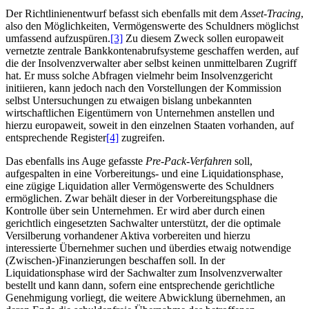
Der Richtlinienentwurf befasst sich ebenfalls mit dem
Asset-Tracing
,
also den Möglichkeiten, Vermögenswerte des Schuldners möglichst
umfassend aufzuspüren.
[3]
Zu diesem Zweck sollen europaweit
vernetzte zentrale Bankkontenabrufsysteme geschaffen werden, auf
die der Insolvenzverwalter aber selbst keinen unmittelbaren Zugriff
hat. Er muss solche Abfragen vielmehr beim Insolvenzgericht
initiieren, kann jedoch nach den Vorstellungen der Kommission
selbst Untersuchungen zu etwaigen bislang unbekannten
wirtschaftlichen Eigentümern von Unternehmen anstellen und
hierzu europaweit, soweit in den einzelnen Staaten vorhanden, auf
entsprechende Register
[4]
zugreifen.
Das ebenfalls ins Auge gefasste
Pre-Pack-Verfahren
soll,
aufgespalten in eine Vorbereitungs- und eine Liquidationsphase,
eine zügige Liquidation aller Vermögenswerte des Schuldners
ermöglichen. Zwar behält dieser in der Vorbereitungsphase die
Kontrolle über sein Unternehmen. Er wird aber durch einen
gerichtlich eingesetzten Sachwalter unterstützt, der die optimale
Versilberung vorhandener Aktiva vorbereiten und hierzu
interessierte Übernehmer suchen und überdies etwaig notwendige
(Zwischen-)Finanzierungen beschaffen soll. In der
Liquidationsphase wird der Sachwalter zum Insolvenzverwalter
bestellt und kann dann, sofern eine entsprechende gerichtliche
Genehmigung vorliegt, die weitere Abwicklung übernehmen, an