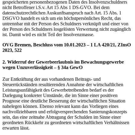
gespeicherten personenbezogenen Daten des Insolvenzschuldners
nicht Betroffener i.S.v. Art 15 Abs 1 DS-GVO. Bei dem
datenschutzrechtlichen Auskunftsanspruch nach Art. 15 Abs. 1
DSGVO handelt es sich um ein höchstpersönliches Recht, das
untrennbar mit der Person des Schuldners verknüpft und einer von
der Person des Schuldners losgelösten Verwertung nicht zugänglich
ist. Damit wird es nicht Teil der Insolvenzmasse.
OVG Bremen, Beschluss vom 10.01.2023 – 1 LA 420/21, ZInsO
2023, 522
2. Widerruf der Gewerbeerlaubnis im Bewachungsgewerbe
wegen Unzuverlässigkeit – § 34a GewO
Zur Entkräftung der aus vorhandenen Beitrags- und
Steuerrückständen resultierenden Annahme der wirtschaftlichen
Leistungsunfähigkeit des Gewerbetreibenden bedarf es der
Darlegung konkreter Umstände, die im Sinne einer positiven
Prognose eine deutliche Besserung der wirtschaftlichen Situation
nahelegen können. Ebenso relevant kann das Vorliegen eines
nachvollziehbaren und erfolgversprechenden Sanierungskonzepts
sein, das eine zeitnahe Abtragung der Schulden im Sinne einer
geordneten Rückkehr zu geordneten wirtschaftlichen Verhältnissen
erwarten lässt.