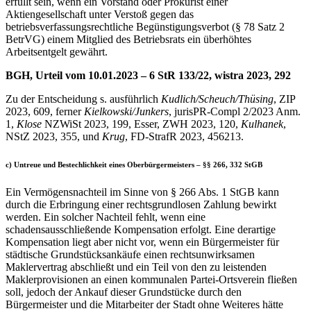
erfüllt sein, wenn ein Vorstand oder Prokurist einer
Aktiengesellschaft unter Verstoß gegen das
betriebsverfassungsrechtliche Begünstigungsverbot (§ 78 Satz 2
BetrVG) einem Mitglied des Betriebsrats ein überhöhtes
Arbeitsentgelt gewährt.
BGH, Urteil vom 10.01.2023 – 6 StR 133/22, wistra 2023, 292
Zu der Entscheidung s. ausführlich
Kudlich/Scheuch/Thüsing
, ZIP
2023, 609, ferner
Kielkowski/Junkers
, jurisPR-Compl 2/2023 Anm.
1,
Klose
NZWiSt 2023, 199, Esser, ZWH 2023, 120,
Kulhanek
,
NStZ 2023, 355, und
Krug
, FD-StrafR 2023, 456213.
c) Untreue und Bestechlichkeit eines Oberbürgermeisters – §§ 266, 332 StGB
Ein Vermögensnachteil im Sinne von § 266 Abs. 1 StGB kann
durch die Erbringung einer rechtsgrundlosen Zahlung bewirkt
werden. Ein solcher Nachteil fehlt, wenn eine
schadensausschließende Kompensation erfolgt. Eine derartige
Kompensation liegt aber nicht vor, wenn ein Bürgermeister für
städtische Grundstücksankäufe einen rechtsunwirksamen
Maklervertrag abschließt und ein Teil von den zu leistenden
Maklerprovisionen an einen kommunalen Partei-Ortsverein fließen
soll, jedoch der Ankauf dieser Grundstücke durch den
Bürgermeister und die Mitarbeiter der Stadt ohne Weiteres hätte