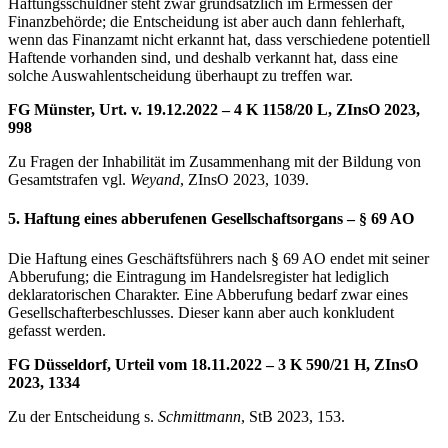
Haftungsschuldner steht zwar grundsätzlich im Ermessen der
Finanzbehörde; die Entscheidung ist aber auch dann fehlerhaft,
wenn das Finanzamt nicht erkannt hat, dass verschiedene potentiell
Haftende vorhanden sind, und deshalb verkannt hat, dass eine
solche Auswahlentscheidung überhaupt zu treffen war.
FG Münster, Urt. v. 19.12.2022 – 4 K 1158/20 L, ZInsO 2023,
998
Zu Fragen der Inhabilität im Zusammenhang mit der Bildung von
Gesamtstrafen vgl.
Weyand
, ZInsO 2023, 1039.
5. Haftung eines abberufenen Gesellschaftsorgans – § 69 AO
Die Haftung eines Geschäftsführers nach § 69 AO endet mit seiner
Abberufung; die Eintragung im Handelsregister hat lediglich
deklaratorischen Charakter. Eine Abberufung bedarf zwar eines
Gesellschafterbeschlusses. Dieser kann aber auch konkludent
gefasst werden.
FG Düsseldorf, Urteil vom 18.11.2022 – 3 K 590/21 H, ZInsO
2023, 1334
Zu der Entscheidung s.
Schmittmann
, StB 2023, 153.