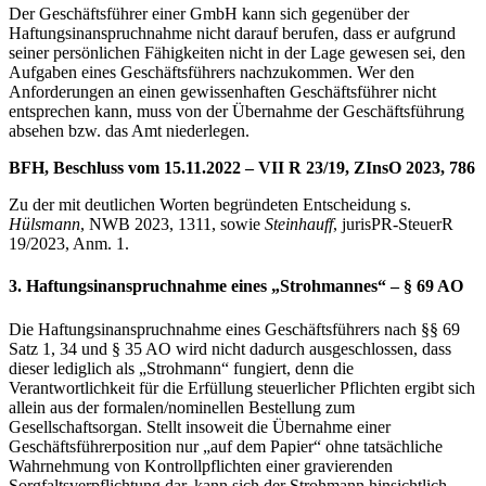
Der Geschäftsführer einer GmbH kann sich gegenüber der
Haftungsinanspruchnahme nicht darauf berufen, dass er aufgrund
seiner persönlichen Fähigkeiten nicht in der Lage gewesen sei, den
Aufgaben eines Geschäftsführers nachzukommen. Wer den
Anforderungen an einen gewissenhaften Geschäftsführer nicht
entsprechen kann, muss von der Übernahme der Geschäftsführung
absehen bzw. das Amt niederlegen.
BFH, Beschluss vom 15.11.2022 – VII R 23/19, ZInsO 2023, 786
Zu der mit deutlichen Worten begründeten Entscheidung s.
Hülsmann
, NWB 2023, 1311, sowie
Steinhauff
, jurisPR-SteuerR
19/2023, Anm. 1.
3. Haftungsinanspruchnahme eines „Strohmannes“ – § 69 AO
Die Haftungsinanspruchnahme eines Geschäftsführers nach §§ 69
Satz 1, 34 und § 35 AO wird nicht dadurch ausgeschlossen, dass
dieser lediglich als „Strohmann“ fungiert, denn die
Verantwortlichkeit für die Erfüllung steuerlicher Pflichten ergibt sich
allein aus der formalen/nominellen Bestellung zum
Gesellschaftsorgan. Stellt insoweit die Übernahme einer
Geschäftsführerposition nur „auf dem Papier“ ohne tatsächliche
Wahrnehmung von Kontrollpflichten einer gravierenden
Sorgfaltsverpflichtung dar, kann sich der Strohmann hinsichtlich