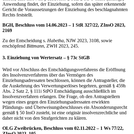
Anwendung findet, der Einziehung, sofern das später erkennende
Gericht die Voraussetzungen der Einziehung des beschlagnahmten
Rechts feststellt.
BGH, Beschluss vom 14.06.2023 – 1 StR 327/22, ZInsO 2023,
2169
Zu der Entscheidung s.
Habetha
, NJW 2023, 3108, sowie
erschöpfend
Bittmann
, ZWH 2023, 245.
3. Einziehung von Wertersatz – § 73c StGB
Wird vor Abschluss des Entschädigungsverfahrens die Eröffnung
des Insolvenzverfahrens über das Vermögen des
Einziehungsadressaten beschlossen, können die Antragsteller, die
die Auskehrung des Verwertungserlöses begehren, gemäß § 459h
Abs. 2 Satz 2, § 111i StPO Entschädigung ausschließlich im
Insolvenzverfahren erlangen. Die Frage, ob den Antragstellern
wegen eines gegen den Einziehungsadressaten erwirkten
Pfändungs- und Überweisungsbeschlusses ein Absonderungsrecht
gemäß § 50 InsO zusteht, ist eine originär insolvenzrechtliche und
daher nicht von den Strafgerichten zu klären.
OLG Zweibrücken, Beschluss vom 02.11.2022 – 1 Ws 77/22,
ZInsO 2023, 105