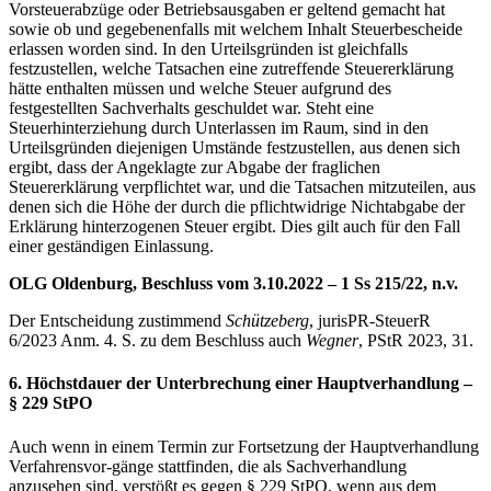
Vorsteuerabzüge oder Betriebsausgaben er geltend gemacht hat
sowie ob und gegebenenfalls mit welchem Inhalt Steuerbescheide
erlassen worden sind. In den Urteilsgründen ist gleichfalls
festzustellen, welche Tatsachen eine zutreffende Steuererklärung
hätte enthalten müssen und welche Steuer aufgrund des
festgestellten Sachverhalts geschuldet war. Steht eine
Steuerhinterziehung durch Unterlassen im Raum, sind in den
Urteilsgründen diejenigen Umstände festzustellen, aus denen sich
ergibt, dass der Angeklagte zur Abgabe der fraglichen
Steuererklärung verpflichtet war, und die Tatsachen mitzuteilen, aus
denen sich die Höhe der durch die pflichtwidrige Nichtabgabe der
Erklärung hinterzogenen Steuer ergibt. Dies gilt auch für den Fall
einer geständigen Einlassung.
OLG Oldenburg, Beschluss vom 3.10.2022 – 1 Ss 215/22, n.v.
Der Entscheidung zustimmend
Schützeberg
, jurisPR-SteuerR
6/2023 Anm. 4. S. zu dem Beschluss auch
Wegner
, PStR 2023, 31.
6. Höchstdauer der Unterbrechung einer Hauptverhandlung –
§ 229 StPO
Auch wenn in einem Termin zur Fortsetzung der Hauptverhandlung
Verfahrensvor-gänge stattfinden, die als Sachverhandlung
anzusehen sind, verstößt es gegen § 229 StPO, wenn aus dem