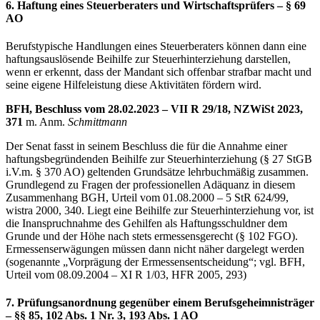
6. Haftung eines Steuerberaters und Wirtschaftsprüfers – § 69
AO
Berufstypische Handlungen eines Steuerberaters können dann eine
haftungsauslösende Beihilfe zur Steuerhinterziehung darstellen,
wenn er erkennt, dass der Mandant sich offenbar strafbar macht und
seine eigene Hilfeleistung diese Aktivitäten fördern wird.
BFH, Beschluss vom 28.02.2023 – VII R 29/18, NZWiSt 2023,
371
m. Anm.
Schmittmann
Der Senat fasst in seinem Beschluss die für die Annahme einer
haftungsbegründenden Beihilfe zur Steuerhinterziehung (§ 27 StGB
i.V.m. § 370 AO) geltenden Grundsätze lehrbuchmäßig zusammen.
Grundlegend zu Fragen der professionellen Adäquanz in diesem
Zusammenhang BGH, Urteil vom 01.08.2000 – 5 StR 624/99,
wistra 2000, 340. Liegt eine Beihilfe zur Steuerhinterziehung vor, ist
die Inanspruchnahme des Gehilfen als Haftungsschuldner dem
Grunde und der Höhe nach stets ermessensgerecht (§ 102 FGO).
Ermessenserwägungen müssen dann nicht näher dargelegt werden
(sogenannte „Vorprägung der Ermessensentscheidung“; vgl. BFH,
Urteil vom 08.09.2004 – XI R 1/03, HFR 2005, 293)
7. Prüfungsanordnung gegenüber einem Berufsgeheimnisträger
– §§ 85, 102 Abs. 1 Nr. 3, 193 Abs. 1 AO