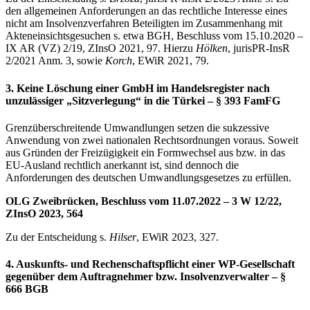
den allgemeinen Anforderungen an das rechtliche Interesse eines
nicht am Insolvenzverfahren Beteiligten im Zusammenhang mit
Akteneinsichtsgesuchen s. etwa BGH, Beschluss vom 15.10.2020 –
IX AR (VZ) 2/19, ZInsO 2021, 97. Hierzu
Hölken
, jurisPR-InsR
2/2021 Anm. 3, sowie
Korch
, EWiR 2021, 79.
3. Keine Löschung einer GmbH im Handelsregister nach
unzulässiger „Sitzverlegung“ in die Türkei – § 393 FamFG
Grenzüberschreitende Umwandlungen setzen die sukzessive
Anwendung von zwei nationalen Rechtsordnungen voraus. Soweit
aus Gründen der Freizügigkeit ein Formwechsel aus bzw. in das
EU-Ausland rechtlich anerkannt ist, sind dennoch die
Anforderungen des deutschen Umwandlungsgesetzes zu erfüllen.
OLG Zweibrücken, Beschluss vom 11.07.2022 – 3 W 12/22,
ZInsO 2023, 564
Zu der Entscheidung s.
Hilser
, EWiR 2023, 327.
4. Auskunfts- und Rechenschaftspflicht einer WP-Gesellschaft
gegenüber dem Auftragnehmer bzw. Insolvenzverwalter – §
666 BGB