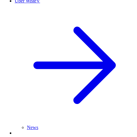
Über WisteV
News