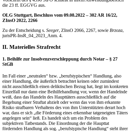
die 23 ff. EGGVG aus.
OLG Stuttgart, Beschluss vom 09.08.2022 – 302 AR 16/22,
ZInsO 2022, 2266
Zu der Entscheidung s.
Seeger
, ZInsO 2066, 2267, sowie
Brzoza
,
jurisPR-InsR_04_2023_Anm. 4.
II. Materielles Strafrecht
1. Beihilfe zur Insolvenzverschleppung durch Notar – § 27
StGB
Im Fall einer „neutralen“ bzw. „berufstypischen“ Handlung, also
einer Handlung, die äußerlich betrachtet keinen oder zumindest
nicht ausschließlich einen deliktischen Bezug hat, liegt im konkreten
Einzelfall nur dann eine Beihilfehandlung vor, wenn der Handelnde
weiß, dass das Handeln des Haupttäters ausschließlich auf die
Begehung einer Straftat abzielt oder wenn das von ihm erkannte
Risiko strafbaren Verhaltens des von ihm Unterstützten derart hoch
war, dass er sich „die Förderung eines erkennbar tatgeneigten Täters
angelegen sein“ ließ. Es handelt sich um ein Problem des
subjektiven Tatbestands. Die Einordnung der die Haupttat
fördernden Handlung als sog. „berufstypische Handlung“ steht ihrer