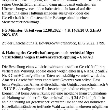
seiner Geschäftsführerhaftung dann nicht damit entlasten, ein
Überwachungsverschulden habe sich nicht kausal auf die
Entstehung eines Haftungsschadens ausgewirkt oder die
Gesellschaft habe für steuerliche Belange ohnehin einen
Steuerberater beauftragt.
FG Münster, Urteil vom 12.08.2022 – 4 K 1469/20 U, ZInsO
2023, 635
Zu der Entscheidung s.
Böwing-Schmalenbrock
, EFG 2022, 1799.
4. Haftung des Gesellschaftsorgans nach rechtskräftiger
Verurteilung wegen Insolvenzverschleppung – § 69 AO
Die Bestellung eines zunächst wirksam bestellten Geschäftsführers
verliert ihre Wirkung, sobald dieser wegen einer in § 6 Abs. 2 Satz 2
Nr. 3 GmbHG aufgeführten Taten rechtskräftig verurteilt wird; das
Amt des Geschäftsführers endet kraft Gesetzes von selbst. Dass
beim Wegfall des Amtes zivilrechtlich ein Gutglaubensschutz nach §
15 HGB oder allgemeine Rechtsscheingrundsätze eingreifen
können, hat keine Auswirkung auf eine mögliche Inanspruchnahme
als Haftungsschuldner für Steuerrückstände. § 34 AO knüpft allein
an die Stellung als gesetzlicher Vertreter. Die anhand der konkreten
Einzelfallumstände zu treffende Wahl zwischen mehreren möglichen