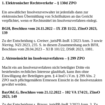
1. Elektronischer Rechtsverkehr – § 130d ZPO
Ein anwaltlicher Insolvenzverwalter ist jedenfalls dann zur
elektronischen Übermittlung von Schriftsätzen an das Gericht
verpflichtet, wenn er Rechtsmittel im Insolvenzverfahren einlegt.
BGH, Beschluss vom 24.11.2022 – IX ZB 11/22, ZInsO 2023,
139
Zu der Entscheidung s.
Greiner
, jurisPR-InsR 1/2023 Anm. 3 sowie
Niering
, NZI 2023, 235. S. in diesem Zusammenhang auch BFH,
Beschluss vom 28.04.2023 – XI B 101/22, DStR 2023, 1081.
2. Akteneinsicht im Insolvenzverfahren – § 299 ZPO
Macht ein am Insolvenzverfahren nicht beteiligter Dritte ein
bestehendes rechtliches Interesse glaubhaft, kann ihm ohne
Einwilligung der Beteiligten gem. § 4 InsO i.V.m. § 299 Abs. 2
ZPO nach pflichtgemäßem Ermessen Einsicht in die Insolvenzakten
gewährt werden.
BayObLG, Beschluss vom 21.12.2022 – 102 VA 174/21, ZInsO
2023, 149
Zu der Entscheidung s.
Brzoza
, jurisPR-InsR 2/2023 Anm. 3. Zu