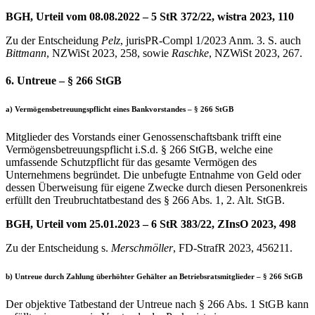
BGH, Urteil vom 08.08.2022 – 5 StR 372/22, wistra 2023, 110
Zu der Entscheidung
Pelz
, jurisPR-Compl 1/2023 Anm. 3. S. auch
Bittmann
, NZWiSt 2023, 258, sowie
Raschke
, NZWiSt 2023, 267.
6. Untreue – § 266 StGB
a) Vermögensbetreuungspflicht eines Bankvorstandes – § 266 StGB
Mitglieder des Vorstands einer Genossenschaftsbank trifft eine
Vermögensbetreuungspflicht i.S.d. § 266 StGB, welche eine
umfassende Schutzpflicht für das gesamte Vermögen des
Unternehmens begründet. Die unbefugte Entnahme von Geld oder
dessen Überweisung für eigene Zwecke durch diesen Personenkreis
erfüllt den Treubruchtatbestand des § 266 Abs. 1, 2. Alt. StGB.
BGH, Urteil vom 25.01.2023 – 6 StR 383/22, ZInsO 2023, 498
Zu der Entscheidung s.
Merschmöller
, FD-StrafR 2023, 456211.
b) Untreue durch Zahlung überhöhter Gehälter an Betriebsratsmitglieder – § 266 StGB
Der objektive Tatbestand der Untreue nach § 266 Abs. 1 StGB kann