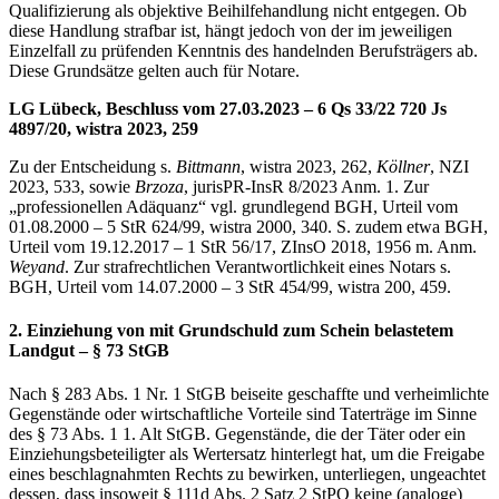
Qualifizierung als objektive Beihilfehandlung nicht entgegen. Ob
diese Handlung strafbar ist, hängt jedoch von der im jeweiligen
Einzelfall zu prüfenden Kenntnis des handelnden Berufsträgers ab.
Diese Grundsätze gelten auch für Notare.
LG Lübeck, Beschluss vom 27.03.2023 – 6 Qs 33/22 720 Js
4897/20, wistra 2023, 259
Zu der Entscheidung s.
Bittmann
, wistra 2023, 262,
Köllner
, NZI
2023, 533, sowie
Brzoza
, jurisPR-InsR 8/2023 Anm. 1. Zur
„professionellen Adäquanz“ vgl. grundlegend BGH, Urteil vom
01.08.2000 – 5 StR 624/99, wistra 2000, 340. S. zudem etwa BGH,
Urteil vom 19.12.2017 – 1 StR 56/17, ZInsO 2018, 1956 m. Anm.
Weyand
. Zur strafrechtlichen Verantwortlichkeit eines Notars s.
BGH, Urteil vom 14.07.2000 – 3 StR 454/99, wistra 200, 459.
2. Einziehung von mit Grundschuld zum Schein belastetem
Landgut – § 73 StGB
Nach § 283 Abs. 1 Nr. 1 StGB beiseite geschaffte und verheimlichte
Gegenstände oder wirtschaftliche Vorteile sind Taterträge im Sinne
des § 73 Abs. 1 1. Alt StGB. Gegenstände, die der Täter oder ein
Einziehungsbeteiligter als Wertersatz hinterlegt hat, um die Freigabe
eines beschlagnahmten Rechts zu bewirken, unterliegen, ungeachtet
dessen, dass insoweit § 111d Abs. 2 Satz 2 StPO keine (analoge)