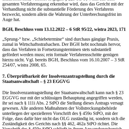
gesamten Verfahrensgang erkennbar wird, dass das Gericht mit der
Verhandlung nicht die substantielle Förderung des Verfahrens
bezweckt, sondern allein die Wahrung der Unterbrechungsfrist im
Auge hat.
BGH, Beschluss vom 13.12.2022 – 6 StR 95/22, wistra 2023, 171
„Sprung-“ bzw. „Schiebetermine“ sind durchaus gängige Praxis,
zumal in Wirtschaftsstrafsachen. Der BGH hebt nochmals hervor,
dass das Verfahren in Fortsetzungsterminen stets substantiell
gefördert werden muss; rein formale Verfahrensschritte genügen
hierzu nicht. Vgl. bereits BGH, Beschluss vom 16.10.2007 – 3 StR
254/07, wistra 2008, 65.
7. Überprüfbarkeit der Insolvenzantragstellung durch die
Staatsanwaltschaft – § 23 EGGVG
Die Insolvenzantragstellung der Staatsanwaltschaft kann nach § 23
EGGVG nur mit der schlüssigen Behauptung angegriffen werden,
ihr sei nach § 111i Abs. 2 StPO die Stellung dieses Antrags versagt
gewesen. Alle anderen Maßnahmen der Vollstreckungsbehörde
unterliegen der spezielleren Vorschrift des § 459o StPO, mit der
Folge, dass dafür hier nicht das OLG zuständig ist, sondern sich die
Zuständigkeit des Gerichts nach §§ 462, 462a StPO richtet. Die
Vorschrift des § 459o StPO schließt in ihrem Anwendungsbereich