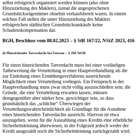
selbst erfolgreich organisiert werden können (also ohne
Hinzuziehung des Maklers), zumal die angesprochenen
Grundstückseigentümer ohnehin verkaufsbereit waren. In einem
solchen Fall stellen die unter Hinzuziehung des Maklers
erfolgreichen städtischen Grundstücksankäufe keine
Schadenskompensation dar.
BGH, Beschluss vom 08.02.2023 – § StR 167/22, NStZ 2023, 416
d) Hinreichender Tatverdacht bei Untreue – § 266 StGB
Für einen hinreichenden Tatverdacht muss bei einer vorläufigen
Tatbewertung die Verurteilung in einer Hauptverhandlung als die
zur Einleitung eines Ermittlungsverfahrens ausreichende
Möglichkeit einer Verurteilung vorliegen. Ein Freispruch in der
Hauptverhandlung muss zwar nicht völlig auszuschließen sein; die
Gründe, die eine Verurteilung erwarten lassen, müssen
demgegenüber aber stärker bzw. gewichtiger sein, so dass
grundsätzlich das „schlichte“ Überwiegen der
Verurteilungswahrscheinlichkeit als Grundlage für die Annahme
eines hinreichenden Tatverdachts ausreicht. Hiervon ist etwa
auszugehen, wenn für die Auszahlung eines Kredits eine erhebliche
Sicherheitsleistung überwiesen, in der Folgezeit jedoch weder der
Kredit ausgezahlt noch die Sicherheitsleistung zurückgezahlt wird.