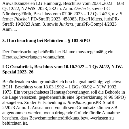
Anwaltskanzleien LG Hamburg, Beschluss vom 20.01.2023 – 608
Qs 12/22, NZWiSt 2023, 232 m. Anm.
Oesterle
, sowie LG
Nürnberg-Fürth, Beschluss vom 07.06.2023 – 12 Qs 24/23, n.v. S.
ferner
Püschel
, FD-StrafR 2023, 458983, Rixe/Hölters, jurisPR-
StrafR 19/2023 Anm. 3, sowie
Junkers
, jurisPR-Compl 4/2023
Anm. 1.
3. Durchsuchung bei Behörden – § 103 StPO
Der Durchsuchung behördlicher Räume muss regelmäßig ein
Herausgabeverlangen vorangehen.
LG Osnabrück, Beschluss vom 10.10.2022 – 1 Qs 24/22, NJW-
Spezial 2023, 26
Behördenakten sind grundsätzlich beschlagnahmefähig; vgl. etwa
BGH, Beschluss vom 18.03.1992 – 1 BGs 90/92 – NJW 1992,
1973. Ein vorgeschaltetes Herausgabeverlangen soll die Behörde in
die Lage versetzen, gegebenenfalls eine Sperrerklärung (§ 96 StPO)
abzugeben. Zu der Entscheidung s.
Brosthaus
, jurisPR-StrafR
2/2023 Anm. 1. Ausnahmen von diesem Grundsatz können z.B.
angenommen werden, wenn dringende Gründe für die Annahme
bestehen, dass Beweismittelunterdrückung bzw. -verlusten zu
befürchten ist.