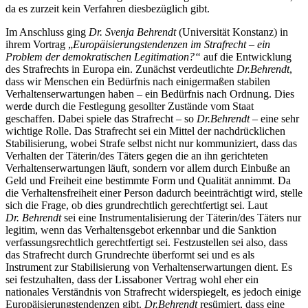
da es zurzeit kein Verfahren diesbezüglich gibt.
Im Anschluss ging
Dr. Svenja Behrendt
(Universität Konstanz) in
ihrem Vortrag „
Europäisierungstendenzen im Strafrecht – ein
Problem der demokratischen Legitimation?“
auf die Entwicklung
des Strafrechts in Europa ein. Zunächst verdeutlichte
Dr.
Behrendt
,
dass wir Menschen ein Bedürfnis nach einigermaßen stabilen
Verhaltenserwartungen haben – ein Bedürfnis nach Ordnung. Dies
werde durch die Festlegung gesollter Zustände vom Staat
geschaffen. Dabei spiele das Strafrecht – so
Dr.
Behrendt
– eine sehr
wichtige Rolle. Das Strafrecht sei ein Mittel der nachdrücklichen
Stabilisierung, wobei Strafe selbst nicht nur kommuniziert, dass das
Verhalten der Täterin/des Täters gegen die an ihn gerichteten
Verhaltenserwartungen läuft, sondern vor allem durch Einbuße an
Geld und Freiheit eine bestimmte Form und Qualität annimmt. Da
die Verhaltensfreiheit einer Person dadurch beeinträchtigt wird, stelle
sich die Frage, ob dies grundrechtlich gerechtfertigt sei. Laut
Dr.
Behrendt
sei eine Instrumentalisierung der Täterin/des Täters nur
legitim, wenn das Verhaltensgebot erkennbar und die Sanktion
verfassungsrechtlich gerechtfertigt sei. Festzustellen sei also, dass
das Strafrecht durch Grundrechte überformt sei und es als
Instrument zur Stabilisierung von Verhaltenserwartungen dient. Es
sei festzuhalten, dass der Lissaboner Vertrag wohl eher ein
nationales Verständnis von Strafrecht widerspiegelt, es jedoch einige
Europäisierungstendenzen gibt.
Dr.
Behrendt
resümiert, dass eine