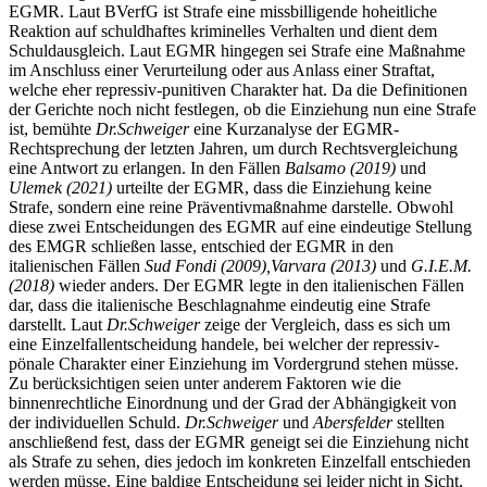
EGMR. Laut BVerfG ist Strafe eine missbilligende hoheitliche
Reaktion auf schuldhaftes kriminelles Verhalten und dient dem
Schuldausgleich. Laut EGMR hingegen sei Strafe eine Maßnahme
im Anschluss einer Verurteilung oder aus Anlass einer Straftat,
welche eher repressiv-punitiven Charakter hat. Da die Definitionen
der Gerichte noch nicht festlegen, ob die Einziehung nun eine Strafe
ist, bemühte
Dr.
Schweiger
eine Kurzanalyse der EGMR-
Rechtsprechung der letzten Jahren, um durch Rechtsvergleichung
eine Antwort zu erlangen. In den Fällen
Balsamo (2019)
und
Ulemek (2021)
urteilte der EGMR, dass die Einziehung keine
Strafe, sondern eine reine Präventivmaßnahme darstelle. Obwohl
diese zwei Entscheidungen des EGMR auf eine eindeutige Stellung
des EMGR schließen lasse, entschied der EGMR in den
italienischen Fällen
Sud Fondi (2009),
Varvara (2013)
und
G.I.E.M.
(2018)
wieder anders. Der EGMR legte in den italienischen Fällen
dar, dass die italienische Beschlagnahme eindeutig eine Strafe
darstellt. Laut
Dr.
Schweiger
zeige der Vergleich, dass es sich um
eine Einzelfallentscheidung handele, bei welcher der repressiv-
pönale Charakter einer Einziehung im Vordergrund stehen müsse.
Zu berücksichtigen seien unter anderem Faktoren wie die
binnenrechtliche Einordnung und der Grad der Abhängigkeit von
der individuellen Schuld.
Dr.
Schweiger
und
Abersfelder
stellten
anschließend fest, dass der EGMR geneigt sei die Einziehung nicht
als Strafe zu sehen, dies jedoch im konkreten Einzelfall entschieden
werden müsse. Eine baldige Entscheidung sei leider nicht in Sicht,