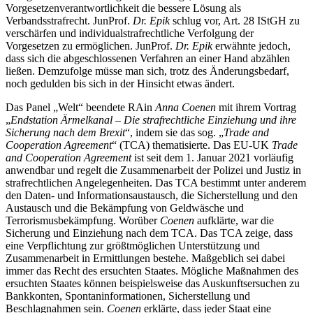
Vorgesetzenverantwortlichkeit die bessere Lösung als
Verbandsstrafrecht. JunProf.
Dr. Epik
schlug vor, Art. 28 IStGH zu
verschärfen und individualstrafrechtliche Verfolgung der
Vorgesetzen zu ermöglichen. JunProf.
Dr. Epik
erwähnte jedoch,
dass sich die abgeschlossenen Verfahren an einer Hand abzählen
ließen. Demzufolge müsse man sich, trotz des Änderungsbedarf,
noch gedulden bis sich in der Hinsicht etwas ändert.
Das Panel „Welt“ beendete RAin
Anna Coenen
mit ihrem Vortrag
„
Endstation Ärmelkanal – Die strafrechtliche Einziehung und ihre
Sicherung nach dem Brexit
“, indem sie das sog. „
Trade and
Cooperation Agreement
“ (TCA) thematisierte. Das EU-UK
Trade
and Cooperation Agreement
ist seit dem 1. Januar 2021 vorläufig
anwendbar und regelt die Zusammenarbeit der Polizei und Justiz in
strafrechtlichen Angelegenheiten. Das TCA bestimmt unter anderem
den Daten- und Informationsaustausch, die Sicherstellung und den
Austausch und die Bekämpfung von Geldwäsche und
Terrorismusbekämpfung. Worüber
Coenen
aufklärte, war die
Sicherung und Einziehung nach dem TCA. Das TCA zeige, dass
eine Verpflichtung zur größtmöglichen Unterstützung und
Zusammenarbeit in Ermittlungen bestehe. Maßgeblich sei dabei
immer das Recht des ersuchten Staates. Mögliche Maßnahmen des
ersuchten Staates können beispielsweise das Auskunftsersuchen zu
Bankkonten, Spontaninformationen, Sicherstellung und
Beschlagnahmen sein.
Coenen
erklärte, dass jeder Staat eine