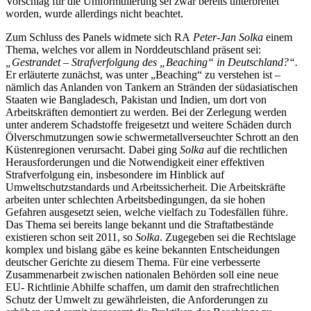
Vorschlag für die Umformulierung sei zwar bereits unterbreitet
worden, wurde allerdings nicht beachtet.
Zum Schluss des Panels widmete sich RA
Peter-Jan Solka
einem
Thema, welches vor allem in Norddeutschland präsent sei:
„Gestrandet – Strafverfolgung des „Beaching“ in Deutschland?“.
Er erläuterte zunächst, was unter „Beaching“ zu verstehen ist –
nämlich das Anlanden von Tankern an Stränden der südasiatischen
Staaten wie Bangladesch, Pakistan und Indien, um dort von
Arbeitskräften demontiert zu werden. Bei der Zerlegung werden
unter anderem Schadstoffe freigesetzt und weitere Schäden durch
Ölverschmutzungen sowie schwermetallverseuchter Schrott an den
Küstenregionen verursacht. Dabei ging
Solka
auf die rechtlichen
Herausforderungen und die Notwendigkeit einer effektiven
Strafverfolgung ein, insbesondere im Hinblick auf
Umweltschutzstandards und Arbeitssicherheit. Die Arbeitskräfte
arbeiten unter schlechten Arbeitsbedingungen, da sie hohen
Gefahren ausgesetzt seien, welche vielfach zu Todesfällen führe.
Das Thema sei bereits lange bekannt und die Straftatbestände
existieren schon seit 2011, so
Solka
. Zugegeben sei die Rechtslage
komplex und bislang gäbe es keine bekannten Entscheidungen
deutscher Gerichte zu diesem Thema. Für eine verbesserte
Zusammenarbeit zwischen nationalen Behörden soll eine neue
EU- Richtlinie Abhilfe schaffen, um damit den strafrechtlichen
Schutz der Umwelt zu gewährleisten, die Anforderungen zu