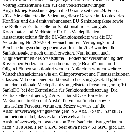
Vortrag konzentrierte sich auf den völkerrechtswidrigen
Angriffskrieg Russlands gegen die Ukraine seit dem 24. Februar
2022. Sie erläuterte die Bedeutung dieser Gesetze im Kontext des
Konflikts und die damit verbundenen EU-Sanktionspakete sowie
die Rolle der Zentralstelle für Sanktionsdurchsetzung als
Koordinator und Meldestelle für EU-Meldepflichten.
Ausgangsregelung für die EU-Sanktionspakete war die EU
Verordnung Nr. 269/2014, wonach nur ein Verfügungs- und
Bereitstellungsverbot gegeben war. Im Jahr 2023 wurden die
Sanktionspakete noch einmal erweitert. Nun können auch
Mitglieder*innen des Staatsduma – Föderationsversammlung der
Russischen Föderation – also hochrangige Beamt*innen und
Oligarch*innen sanktioniert werden. Außerdem wurden weitere
Wirtschaftssanktionen wie ein Ölimportverbot und Finanzsanktionen
erlassen. Mit dem neuen Sanktionsdurchsetzungsgesetz II gibt es
nun eine nationale Meldepflicht von gelisteten Personen gem. § 10
SanktDG bei der Zentralstelle für Sanktionsdurchsetzung. Die
Zentralstelle darf gem. § 2 Abs. 1 SanktDG erforderliche
Maßnahmen treffen und Auskünfte von natürlichen sowie
juristischen Personen verlangen.
Stelzer
verwies auf die
Auskunftsverweigerungsrechte gem. § 2 Abs. 5 Satz 3 SanktDG
und betonte dabei, dass es kein Verweis auf das
Auskunftsverweigerungsrecht von Berufsgeheimnisträger*innen
nach § 388 Abs. 1 Nr. 6 ZPO oder etwa nach § 53 StPO gibt. Ein