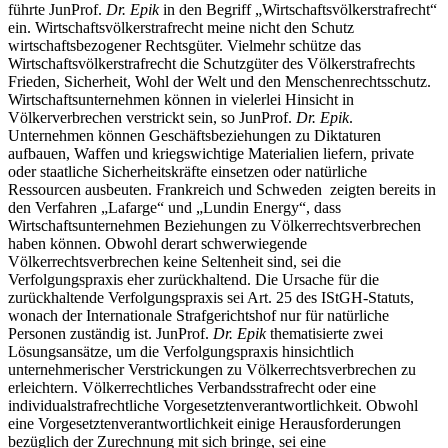
führte JunProf.
Dr. Epik
in den Begriff „Wirtschaftsvölkerstrafrecht“
ein. Wirtschaftsvölkerstrafrecht meine nicht den Schutz
wirtschaftsbezogener Rechtsgüter. Vielmehr schütze das
Wirtschaftsvölkerstrafrecht die Schutzgüter des Völkerstrafrechts
Frieden, Sicherheit, Wohl der Welt und den Menschenrechtsschutz.
Wirtschaftsunternehmen können in vielerlei Hinsicht in
Völkerverbrechen verstrickt sein, so JunProf.
Dr. Epik
.
Unternehmen können Geschäftsbeziehungen zu Diktaturen
aufbauen, Waffen und kriegswichtige Materialien liefern, private
oder staatliche Sicherheitskräfte einsetzen oder natürliche
Ressourcen ausbeuten. Frankreich und Schweden zeigten bereits in
den Verfahren „Lafarge“ und „Lundin Energy“, dass
Wirtschaftsunternehmen Beziehungen zu Völkerrechtsverbrechen
haben können. Obwohl derart schwerwiegende
Völkerrechtsverbrechen keine Seltenheit sind, sei die
Verfolgungspraxis eher zurückhaltend. Die Ursache für die
zurückhaltende Verfolgungspraxis sei Art. 25 des IStGH-Statuts,
wonach der Internationale Strafgerichtshof nur für natürliche
Personen zuständig ist. JunProf.
Dr. Epik
thematisierte zwei
Lösungsansätze, um die Verfolgungspraxis hinsichtlich
unternehmerischer Verstrickungen zu Völkerrechtsverbrechen zu
erleichtern. Völkerrechtliches Verbandsstrafrecht oder eine
individualstrafrechtliche Vorgesetztenverantwortlichkeit. Obwohl
eine Vorgesetztenverantwortlichkeit einige Herausforderungen
bezüglich der Zurechnung mit sich bringe, sei eine