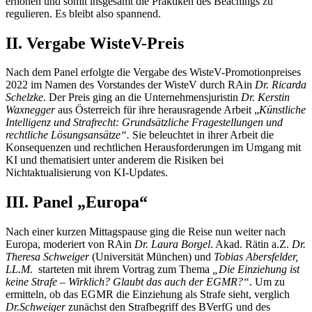
erhöhen und somit insgesamt die Praktiken des Beachings zu
regulieren. Es bleibt also spannend.
II. Vergabe WisteV-Preis
Nach dem Panel erfolgte die Vergabe des WisteV-Promotionpreises
2022 im Namen des Vorstandes der WisteV durch RAin
Dr. Ricarda
Schelzke
. Der Preis ging an die Unternehmensjuristin
Dr. Kerstin
Waxnegger
aus Österreich für ihre herausragende Arbeit „
Künstliche
Intelligenz und Strafrecht: Grundsätzliche Fragestellungen und
rechtliche Lösungsansätze“.
Sie beleuchtet in ihrer Arbeit die
Konsequenzen und rechtlichen Herausforderungen im Umgang mit
KI und thematisiert unter anderem die Risiken bei
Nichtaktualisierung von KI-Updates.
III. Panel „Europa“
Nach einer kurzen Mittagspause ging die Reise nun weiter nach
Europa, moderiert von RAin
Dr. Laura Borgel
. Akad. Rätin a.Z.
Dr.
Theresa Schweiger
(Universität München) und
Tobias Abersfelder,
LL.M.
starteten mit ihrem Vortrag zum Thema
„Die Einziehung ist
keine Strafe – Wirklich? Glaubt das auch der EGMR?“
. Um zu
ermitteln, ob das EGMR die Einziehung als Strafe sieht, verglich
Dr.
Schweiger
zunächst den Strafbegriff des BVerfG und des