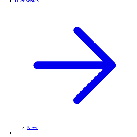
Über WisteV
News