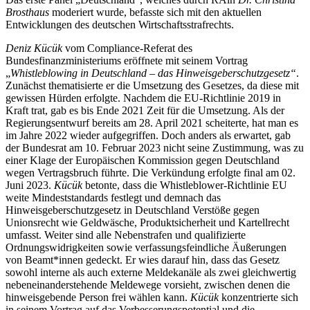
Brosthaus
moderiert wurde, befasste sich mit den aktuellen
Entwicklungen des deutschen Wirtschaftsstrafrechts.
Deniz Kücük
vom Compliance-Referat des
Bundesfinanzministeriums eröffnete mit seinem Vortrag
„
Whistleblowing in Deutschland – das Hinweisgeberschutzgesetz“
.
Zunächst thematisierte er die Umsetzung des Gesetzes, da diese mit
gewissen Hürden erfolgte. Nachdem die EU-Richtlinie 2019 in
Kraft trat, gab es bis Ende 2021 Zeit für die Umsetzung. Als der
Regierungsentwurf bereits am 28. April 2021 scheiterte, hat man es
im Jahre 2022 wieder aufgegriffen. Doch anders als erwartet, gab
der Bundesrat am 10. Februar 2023 nicht seine Zustimmung, was zu
einer Klage der Europäischen Kommission gegen Deutschland
wegen Vertragsbruch führte. Die Verkündung erfolgte final am 02.
Juni 2023.
Kücük
betonte, dass die Whistleblower-Richtlinie EU
weite Mindeststandards festlegt und demnach das
Hinweisgeberschutzgesetz in Deutschland Verstöße gegen
Unionsrecht wie Geldwäsche, Produktsicherheit und Kartellrecht
umfasst. Weiter sind alle Nebenstrafen und qualifizierte
Ordnungswidrigkeiten sowie verfassungsfeindliche Äußerungen
von Beamt*innen gedeckt. Er wies darauf hin, dass das Gesetz
sowohl interne als auch externe Meldekanäle als zwei gleichwertig
nebeneinanderstehende Meldewege vorsieht, zwischen denen die
hinweisgebende Person frei wählen kann.
Kücük
konzentrierte sich
in seinem Vortrag auf das Verbesserungspotential und die