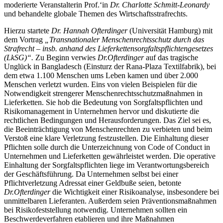
moderierte Veranstalterin Prof.‘in
Dr. Charlotte Schmitt-Leonardy
und behandelte globale Themen des Wirtschaftsstrafrechts.
Hierzu startete
Dr. Hannah Ofterdinger
(Universität Hamburg) mit
dem Vortrag
„Transnationaler Menschenrechtsschutz durch das
Strafrecht – insb. anhand des Lieferkettensorgfaltspflichtengesetzes
(LkSG)“.
Zu Beginn verwies
Dr.
Ofterdinger
auf das tragische
Unglück in Bangladesch (Einsturz der Rana-Plaza Textilfabrik), bei
dem etwa 1.100 Menschen ums Leben kamen und über 2.000
Menschen verletzt wurden. Eins von vielen Beispielen für die
Notwendigkeit strengerer Menschenrechtsschutzmaßnahmen in
Lieferketten. Sie hob die Bedeutung von Sorgfaltspflichten und
Risikomanagement in Unternehmen hervor und diskutierte die
rechtlichen Bedingungen und Herausforderungen. Das Ziel sei es,
die Beeinträchtigung von Menschenrechten zu verbieten und beim
Verstoß eine klare Verletzung festzustellen. Die Einhaltung dieser
Pflichten solle durch die Unterzeichnung von Code of Conduct in
Unternehmen und Lieferketten gewährleistet werden. Die operative
Einhaltung der Sorgfaltspflichten liege im Verantwortungsbereich
der Geschäftsführung. Da Unternehmen selbst bei einer
Pflichtverletzung Adressat einer Geldbuße seien, betonte
Dr.
Ofterdinger
die Wichtigkeit einer Risikoanalyse, insbesondere bei
unmittelbaren Lieferanten. Außerdem seien Präventionsmaßnahmen
bei Risikofeststellung notwendig. Unternehmen sollten ein
Beschwerdeverfahren etablieren und ihre Maßnahmen