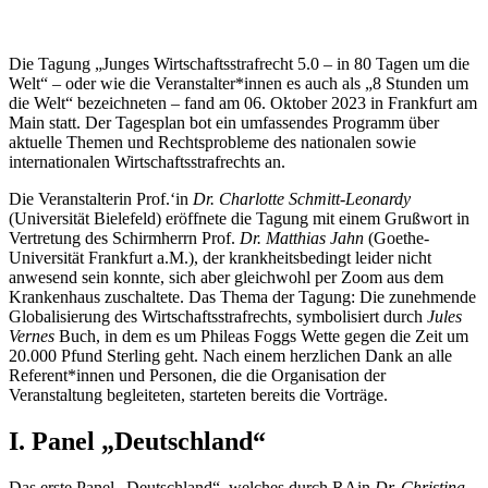
Die Tagung „Junges Wirtschaftsstrafrecht 5.0 – in 80 Tagen um die
Welt“ – oder wie die Veranstalter*innen es auch als „8 Stunden um
die Welt“ bezeichneten – fand am 06. Oktober 2023 in Frankfurt am
Main statt. Der Tagesplan bot ein umfassendes Programm über
aktuelle Themen und Rechtsprobleme des nationalen sowie
internationalen Wirtschaftsstrafrechts an.
Die Veranstalterin Prof.‘in
Dr. Charlotte Schmitt-Leonardy
(Universität Bielefeld) eröffnete die Tagung mit einem Grußwort in
Vertretung des Schirmherrn Prof.
Dr. Matthias Jahn
(Goethe-
Universität Frankfurt a.M.), der krankheitsbedingt leider nicht
anwesend sein konnte, sich aber gleichwohl per Zoom aus dem
Krankenhaus zuschaltete. Das Thema der Tagung: Die zunehmende
Globalisierung des Wirtschaftsstrafrechts, symbolisiert durch
Jules
Vernes
Buch, in dem es um Phileas Foggs Wette gegen die Zeit um
20.000 Pfund Sterling geht. Nach einem herzlichen Dank an alle
Referent*innen und Personen, die die Organisation der
Veranstaltung begleiteten, starteten bereits die Vorträge.
I. Panel „Deutschland“
Das erste Panel „Deutschland“, welches durch RAin
Dr. Christina