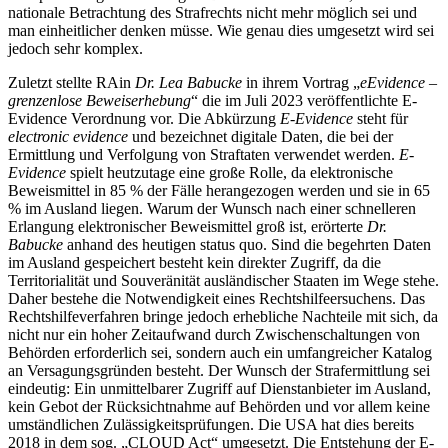
nationale Betrachtung des Strafrechts nicht mehr möglich sei und
man einheitlicher denken müsse. Wie genau dies umgesetzt wird sei
jedoch sehr komplex.
Zuletzt stellte RAin
Dr. Lea Babucke
in ihrem Vortrag „
eEvidence –
grenzenlose Beweiserhebung
“ die im Juli 2023 veröffentlichte E-
Evidence Verordnung vor. Die Abkürzung
E-Evidence
steht für
electronic evidence
und bezeichnet digitale Daten, die bei der
Ermittlung und Verfolgung von Straftaten verwendet werden.
E-
Evidence
spielt heutzutage eine große Rolle, da elektronische
Beweismittel in 85 % der Fälle herangezogen werden und sie in 65
% im Ausland liegen. Warum der Wunsch nach einer schnelleren
Erlangung elektronischer Beweismittel groß ist, erörterte
Dr.
Babucke
anhand des heutigen status quo. Sind die begehrten Daten
im Ausland gespeichert besteht kein direkter Zugriff, da die
Territorialität und Souveränität ausländischer Staaten im Wege stehe.
Daher bestehe die Notwendigkeit eines Rechtshilfeersuchens. Das
Rechtshilfeverfahren bringe jedoch erhebliche Nachteile mit sich, da
nicht nur ein hoher Zeitaufwand durch Zwischenschaltungen von
Behörden erforderlich sei, sondern auch ein umfangreicher Katalog
an Versagungsgründen besteht. Der Wunsch der Strafermittlung sei
eindeutig: Ein unmittelbarer Zugriff auf Dienstanbieter im Ausland,
kein Gebot der Rücksichtnahme auf Behörden und vor allem keine
umständlichen Zulässigkeitsprüfungen. Die USA hat dies bereits
2018 in dem sog. „CLOUD Act“ umgesetzt. Die Entstehung der E-