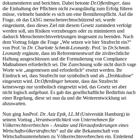
dokumentieren und berichten. Dabei betonte
Dr.
Ofterdinger
, dass
die Einhaltung der Pflichten nicht zwangsläufig zum Erfolg führen
müsse, vielmehr handele es sich um eine Bemühenspflicht. Auf die
Frage, ob das LkSG menschenrechtsschützend sei, wurde
eingeräumt, dass dieses Ziel mit diesem Gesetz zumindest verfolgt
werden soll, um Risiken vorzubeugen oder zu minimieren und
dadurch Menschenrechtsverletzungen insgesamt zu beenden. Nach
dem Vortrag folgte die Frage „Wie setzen wir hier Strafrecht ein?“
von Prof.‘in
Dr. Charlotte Schmitt-Leonardy
. Prof.‘in
Dr.
Schmitt-
Leonardy
ergänzte, dass im Referentenentwurf die zivilrechtliche
Haftung ausgeschlossen und die Formulierung von Compliance
Maßnahmen erforderlich sei. Die Zurechnung solle nicht durch vage
Worte wie „angemessen und erforderlich“ ersetzt werden. Ihr
Eindruck sei, dass Strafrecht nur symbolisch und als „Drohkulisse“
eingesetzt wird.
Dr.
Ofterdinger
betonte, dass das Strafrecht
keineswegs nur symbolisch eingesetzt wird, das Gesetz sei aber
nicht logisch aufgebaut. Es gab das gesellschaftliche Bedürfnis nach
einer Regelung, diese sei nun da und die Weiterentwicklung sei
abzuwarten.
Nun ging JunProf.
Dr. Aziz Epik, LL.M
(Universität Hamburg) in
seinem Vortrag „
Verantwortlichkeit von Unternehmen für
Völkerrechtsverbrechen – Ansätze und Herausforderungen eines
Wirtschaftsvölkerstrafrechts
“ auf die alte Bekanntschaft von
Wirtschaftsunternehmen zu Völkerrechtsverbrechen ein. Einleitend