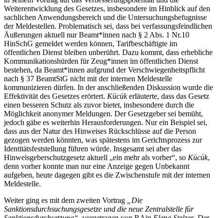
Weiterentwicklung des Gesetzes, insbesondere im Hinblick auf den
sachlichen Anwendungsbereich und die Untersuchungsbefugnisse
der Meldestellen. Problematisch sei, dass bei verfassungsfeindlichen
Äußerungen aktuell nur Beamt*innen nach § 2 Abs. 1 Nr.10
HinSchG gemeldet werden können, Tarifbeschäftigte im
öffentlichen Dienst bleiben unberührt. Dazu kommt, dass erhebliche
Kommunikationshürden für Zeug*innen im öffentlichen Dienst
bestehen, da Beamt*innen aufgrund der Verschwiegenheitspflicht
nach § 37 BeamtStG nicht mit der internen Meldestelle
kommunizieren dürfen. In der anschließenden Diskussion wurde die
Effektivität des Gesetzes erörtert.
Kücük
erläuterte, dass das Gesetz
einen besseren Schutz als zuvor bietet, insbesondere durch die
Möglichkeit anonymer Meldungen. Der Gesetzgeber sei bemüht,
jedoch gäbe es weiterhin Herausforderungen. Nur ein Beispiel sei,
dass aus der Natur des Hinweises Rückschlüsse auf die Person
gezogen werden könnten, was spätestens im Gerichtsprozess zur
Identitätsfeststellung führen würde. Insgesamt sei aber das
Hinweisgeberschutzgesetz aktuell „ein mehr als vorher“, so
Kücük
,
denn vorher konnte man nur eine Anzeige gegen Unbekannt
aufgeben, heute dagegen gibt es die Zwischenstufe mit der internen
Meldestelle.
Weiter ging es mit dem zweiten Vortrag
„Die
Sanktionsdurchsuchungsgesetze und die neue Zentralstelle für
Sanktionsdurchsetzung“,
vorgetragen von RAin
Elena Stelzer
. Der