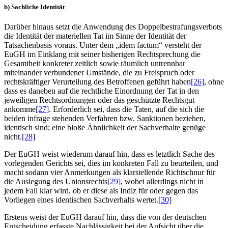
b) Sachliche Identität
Darüber hinaus setzt die Anwendung des Doppelbestrafungsverbots
die Identität der materiellen Tat im Sinne der Identität der
Tatsachenbasis voraus. Unter dem „idem factum“ versteht der
EuGH im Einklang mit seiner bisherigen Rechtsprechung die
Gesamtheit konkreter zeitlich sowie räumlich untrennbar
miteinander verbundener Umstände, die zu Freispruch oder
rechtskräftiger Verurteilung des Betroffenen geführt haben
[26]
, ohne
dass es daneben auf die rechtliche Einordnung der Tat in den
jeweiligen Rechtsordnungen oder das geschützte Rechtsgut
ankomme
[27]
. Erforderlich sei, dass die Taten, auf die sich die
beiden infrage stehenden Verfahren bzw. Sanktionen beziehen,
identisch sind; eine bloße Ähnlichkeit der Sachverhalte genüge
nicht.
[28]
Der EuGH weist wiederum darauf hin, dass es letztlich Sache des
vorlegenden Gerichts sei, dies im konkreten Fall zu beurteilen, und
macht sodann vier Anmerkungen als klarstellende Richtschnur für
die Auslegung des Unionsrechts
[29]
, wobei allerdings nicht in
jedem Fall klar wird, ob er diese als Indiz für oder gegen das
Vorliegen eines identischen Sachverhalts wertet.
[30]
Erstens weist der EuGH darauf hin, dass die von der deutschen
Entscheidung erfasste Nachlässigkeit bei der Aufsicht über die