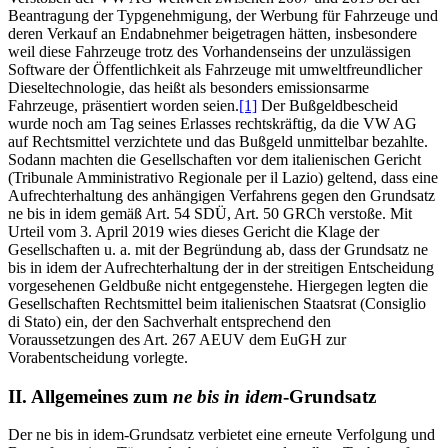
Beantragung der Typgenehmigung, der Werbung für Fahrzeuge und
deren Verkauf an Endabnehmer beigetragen hätten, insbesondere
weil diese Fahrzeuge trotz des Vorhandenseins der unzulässigen
Software der Öffentlichkeit als Fahrzeuge mit umweltfreundlicher
Dieseltechnologie, das heißt als besonders emissionsarme
Fahrzeuge, präsentiert worden seien.
[1]
Der Bußgeldbescheid
wurde noch am Tag seines Erlasses rechtskräftig, da die VW AG
auf Rechtsmittel verzichtete und das Bußgeld unmittelbar bezahlte.
Sodann machten die Gesellschaften vor dem italienischen Gericht
(Tribunale Amministrativo Regionale per il Lazio) geltend, dass eine
Aufrechterhaltung des anhängigen Verfahrens gegen den Grundsatz
ne bis in idem gemäß Art. 54 SDÜ, Art. 50 GRCh verstoße. Mit
Urteil vom 3. April 2019 wies dieses Gericht die Klage der
Gesellschaften u. a. mit der Begründung ab, dass der Grundsatz ne
bis in idem der Aufrechterhaltung der in der streitigen Entscheidung
vorgesehenen Geldbuße nicht entgegenstehe. Hiergegen legten die
Gesellschaften Rechtsmittel beim italienischen Staatsrat (Consiglio
di Stato) ein, der den Sachverhalt entsprechend den
Voraussetzungen des Art. 267 AEUV dem EuGH zur
Vorabentscheidung vorlegte.
II. Allgemeines zum
ne bis in idem
-Grundsatz
Der ne bis in idem-Grundsatz verbietet eine erneute Verfolgung und