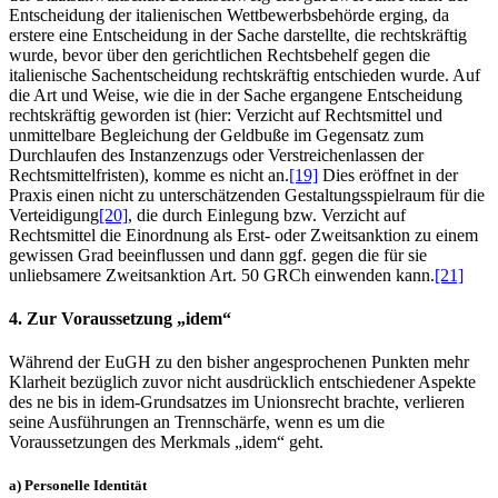
Entscheidung der italienischen Wettbewerbsbehörde erging, da
erstere eine Entscheidung in der Sache darstellte, die rechtskräftig
wurde, bevor über den gerichtlichen Rechtsbehelf gegen die
italienische Sachentscheidung rechtskräftig entschieden wurde. Auf
die Art und Weise, wie die in der Sache ergangene Entscheidung
rechtskräftig geworden ist (hier: Verzicht auf Rechtsmittel und
unmittelbare Begleichung der Geldbuße im Gegensatz zum
Durchlaufen des Instanzenzugs oder Verstreichenlassen der
Rechtsmittelfristen), komme es nicht an.
[19]
Dies eröffnet in der
Praxis einen nicht zu unterschätzenden Gestaltungsspielraum für die
Verteidigung
[20]
, die durch Einlegung bzw. Verzicht auf
Rechtsmittel die Einordnung als Erst- oder Zweitsanktion zu einem
gewissen Grad beeinflussen und dann ggf. gegen die für sie
unliebsamere Zweitsanktion Art. 50 GRCh einwenden kann.
[21]
4. Zur Voraussetzung „idem“
Während der EuGH zu den bisher angesprochenen Punkten mehr
Klarheit bezüglich zuvor nicht ausdrücklich entschiedener Aspekte
des ne bis in idem-Grundsatzes im Unionsrecht brachte, verlieren
seine Ausführungen an Trennschärfe, wenn es um die
Voraussetzungen des Merkmals „idem“ geht.
a) Personelle Identität