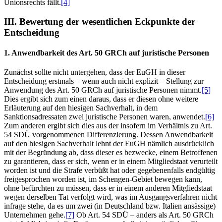
Unionsrechts fällt.
[4]
III. Bewertung der wesentlichen Eckpunkte der
Entscheidung
1. Anwendbarkeit des Art. 50 GRCh auf juristische Personen
Zunächst sollte nicht untergehen, dass der EuGH in dieser
Entscheidung erstmals – wenn auch nicht explizit – Stellung zur
Anwendung des Art. 50 GRCh auf juristische Personen nimmt.
[5]
Dies ergibt sich zum einen daraus, dass er diesen ohne weitere
Erläuterung auf den hiesigen Sachverhalt, in dem
Sanktionsadressaten zwei juristische Personen waren, anwendet.
[6]
Zum anderen ergibt sich dies aus der insofern im Verhältnis zu Art.
54 SDÜ vorgenommenen Differenzierung. Dessen Anwendbarkeit
auf den hiesigen Sachverhalt lehnt der EuGH nämlich ausdrücklich
mit der Begründung ab, dass dieser es bezwecke, einem Betroffenen
zu garantieren, dass er sich, wenn er in einem Mitgliedstaat verurteilt
worden ist und die Strafe verbüßt hat oder gegebenenfalls endgültig
freigesprochen worden ist, im Schengen-Gebiet bewegen kann,
ohne befürchten zu müssen, dass er in einem anderen Mitgliedstaat
wegen derselben Tat verfolgt wird, was im Ausgangsverfahren nicht
infrage stehe, da es um zwei (in Deutschland bzw. Italien ansässige)
Unternehmen gehe.
[7]
Ob Art. 54 SDÜ – anders als Art. 50 GRCh