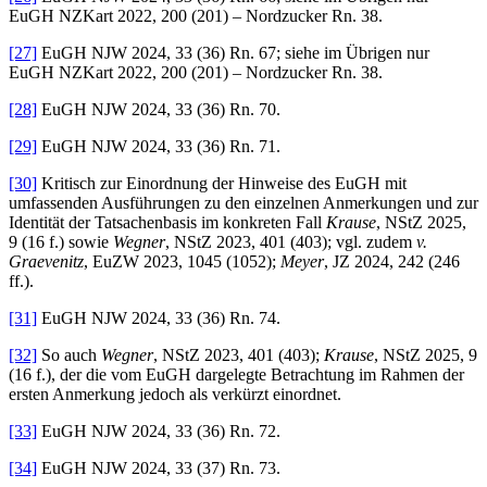
EuGH NZKart 2022, 200 (201) – Nordzucker Rn. 38.
[27]
EuGH NJW 2024, 33 (36) Rn. 67; siehe im Übrigen nur
EuGH NZKart 2022, 200 (201) – Nordzucker Rn. 38.
[28]
EuGH NJW 2024, 33 (36) Rn. 70.
[29]
EuGH NJW 2024, 33 (36) Rn. 71.
[30]
Kritisch zur Einordnung der Hinweise des EuGH mit
umfassenden Ausführungen zu den einzelnen Anmerkungen und zur
Identität der Tatsachenbasis im konkreten Fall
Krause
, NStZ 2025,
9 (16 f.) sowie
Wegner
, NStZ 2023, 401 (403); vgl. zudem
v.
Graevenitz
, EuZW 2023, 1045 (1052);
Meyer
, JZ 2024, 242 (246
ff.).
[31]
EuGH NJW 2024, 33 (36) Rn. 74.
[32]
So auch
Wegner
, NStZ 2023, 401 (403);
Krause
, NStZ 2025, 9
(16 f.), der die vom EuGH dargelegte Betrachtung im Rahmen der
ersten Anmerkung jedoch als verkürzt einordnet.
[33]
EuGH NJW 2024, 33 (36) Rn. 72.
[34]
EuGH NJW 2024, 33 (37) Rn. 73.