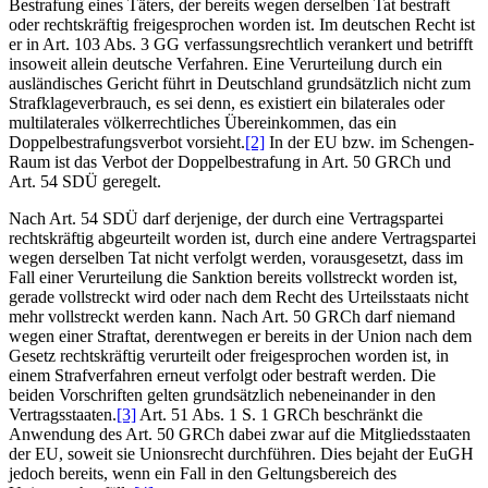
Bestrafung eines Täters, der bereits wegen derselben Tat bestraft
oder rechtskräftig freigesprochen worden ist. Im deutschen Recht ist
er in Art. 103 Abs. 3 GG verfassungsrechtlich verankert und betrifft
insoweit allein deutsche Verfahren. Eine Verurteilung durch ein
ausländisches Gericht führt in Deutschland grundsätzlich nicht zum
Strafklageverbrauch, es sei denn, es existiert ein bilaterales oder
multilaterales völkerrechtliches Übereinkommen, das ein
Doppelbestrafungsverbot vorsieht.
[2]
In der EU bzw. im Schengen-
Raum ist das Verbot der Doppelbestrafung in Art. 50 GRCh und
Art. 54 SDÜ geregelt.
Nach Art. 54 SDÜ darf derjenige, der durch eine Vertragspartei
rechtskräftig abgeurteilt worden ist, durch eine andere Vertragspartei
wegen derselben Tat nicht verfolgt werden, vorausgesetzt, dass im
Fall einer Verurteilung die Sanktion bereits vollstreckt worden ist,
gerade vollstreckt wird oder nach dem Recht des Urteilsstaats nicht
mehr vollstreckt werden kann. Nach Art. 50 GRCh darf niemand
wegen einer Straftat, derentwegen er bereits in der Union nach dem
Gesetz rechtskräftig verurteilt oder freigesprochen worden ist, in
einem Strafverfahren erneut verfolgt oder bestraft werden. Die
beiden Vorschriften gelten grundsätzlich nebeneinander in den
Vertragsstaaten.
[3]
Art. 51 Abs. 1 S. 1 GRCh beschränkt die
Anwendung des Art. 50 GRCh dabei zwar auf die Mitgliedsstaaten
der EU, soweit sie Unionsrecht durchführen. Dies bejaht der EuGH
jedoch bereits, wenn ein Fall in den Geltungsbereich des