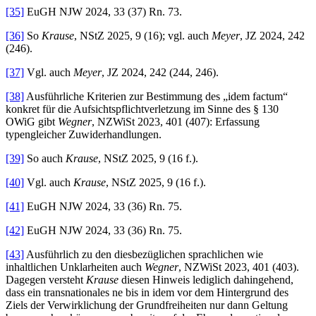
[35]
EuGH NJW 2024, 33 (37) Rn. 73.
[36]
So
Krause
, NStZ 2025, 9 (16); vgl. auch
Meyer
, JZ 2024, 242
(246).
[37]
Vgl. auch
Meyer
, JZ 2024, 242 (244, 246).
[38]
Ausführliche Kriterien zur Bestimmung des „idem factum“
konkret für die Aufsichtspflichtverletzung im Sinne des § 130
OWiG gibt
Wegner
, NZWiSt 2023, 401 (407): Erfassung
typengleicher Zuwiderhandlungen.
[39]
So auch
Krause
, NStZ 2025, 9 (16 f.).
[40]
Vgl. auch
Krause
, NStZ 2025, 9 (16 f.).
[41]
EuGH NJW 2024, 33 (36) Rn. 75.
[42]
EuGH NJW 2024, 33 (36) Rn. 75.
[43]
Ausführlich zu den diesbezüglichen sprachlichen wie
inhaltlichen Unklarheiten auch
Wegner
, NZWiSt 2023, 401 (403).
Dagegen versteht
Krause
diesen Hinweis lediglich dahingehend,
dass ein transnationales ne bis in idem vor dem Hintergrund des
Ziels der Verwirklichung der Grundfreiheiten nur dann Geltung