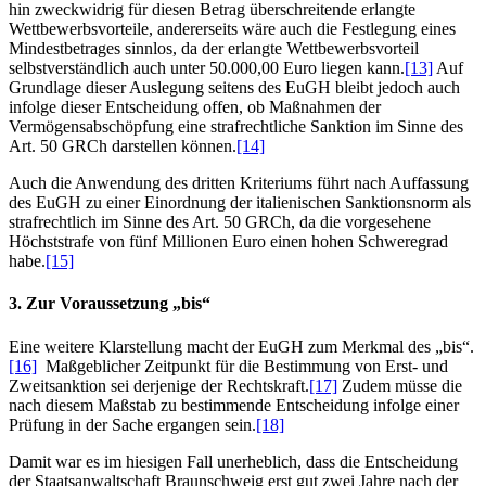
hin zweckwidrig für diesen Betrag überschreitende erlangte
Wettbewerbsvorteile, andererseits wäre auch die Festlegung eines
Mindestbetrages sinnlos, da der erlangte Wettbewerbsvorteil
selbstverständlich auch unter 50.000,00 Euro liegen kann.
[13]
Auf
Grundlage dieser Auslegung seitens des EuGH bleibt jedoch auch
infolge dieser Entscheidung offen, ob Maßnahmen der
Vermögensabschöpfung eine strafrechtliche Sanktion im Sinne des
Art. 50 GRCh darstellen können.
[14]
Auch die Anwendung des dritten Kriteriums führt nach Auffassung
des EuGH zu einer Einordnung der italienischen Sanktionsnorm als
strafrechtlich im Sinne des Art. 50 GRCh, da die vorgesehene
Höchststrafe von fünf Millionen Euro einen hohen Schweregrad
habe.
[15]
3. Zur Voraussetzung „bis“
Eine weitere Klarstellung macht der EuGH zum Merkmal des „bis“.
[16]
Maßgeblicher Zeitpunkt für die Bestimmung von Erst- und
Zweitsanktion sei derjenige der Rechtskraft.
[17]
Zudem müsse die
nach diesem Maßstab zu bestimmende Entscheidung infolge einer
Prüfung in der Sache ergangen sein.
[18]
Damit war es im hiesigen Fall unerheblich, dass die Entscheidung
der Staatsanwaltschaft Braunschweig erst gut zwei Jahre nach der