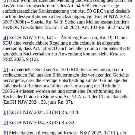
[3]
Nach wohl herrschender Meinung und Auffassung des EuGH ist
das Vollstreckungserfordernis des Art. 54 SDÜ eine zulässige
einfachgesetzliche Konkretisierung von Art. 50 GRCh und deshalb
auch in dessen Rahmen zu berücksichtigen, vgl. EuGH NJW 2014,
3007 (3008) – Spasic, Rn. 54 ff. Siehe zum Meinungsstand zudem
BeckOK GG/
Radtke
, 58. Ed. 15.8.2023, Art. 103 Rn. 50.2 m.w.N.
[4]
EuGH NJW 2013, 1415 – Åkerberg Fransson, Rn. 19. Da im
SDÜ eine vergleichbare Regelung nicht existiert, ist allgemein
anerkannt, dass Art. 54 SDÜ auch bei allein durch nationales Recht
geregelten Sachverhalten zur Anwendung kommt, siehe
Krause
,
NStZ 2025, 9 (10).
[5]
In materieller Sicht sei Art. 50 GRCh hier anwendbar, da im
vorliegenden Fall aus den Erläuterungen des vorlegenden Gerichts
hervorgehe, dass die streitige Entscheidung auf der Grundlage der
italienischen Rechtsvorschriften zur Umsetzung der Richtlinie
2005/29 erlassen worden sei und somit eine Durchführung des
Rechts der Union im Sinne von Art. 51 Abs. 1 der Charta darstelle
(EuGH NJW 2024, 33, juris Rn. 37).
[6]
EuGH NJW 2024, 33 (34) Rn. 43 ff.
[7]
EuGH NJW 2024, 33 (37) Rn. 82.
[8]
Siehe dagegen überzeugend
Krause
, NStZ 2025, 9 (10f.), der