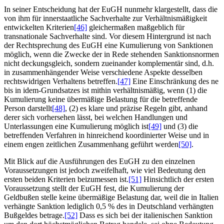
In seiner Entscheidung hat der EuGH nunmehr klargestellt, dass die
von ihm für innerstaatliche Sachverhalte zur Verhältnismäßigkeit
entwickelten Kriterien
[46]
gleichermaßen maßgeblich für
transnationale Sachverhalte sind. Vor diesem Hintergrund ist nach
der Rechtsprechung des EuGH eine Kumulierung von Sanktionen
möglich, wenn die Zwecke der in Rede stehenden Sanktionsnormen
nicht deckungsgleich, sondern zueinander komplementär sind, d.h.
in zusammenhängender Weise verschiedene Aspekte desselben
rechtswidrigen Verhaltens betreffen.
[47]
Eine Einschränkung des ne
bis in idem-Grundsatzes ist mithin verhältnismäßig, wenn (1) die
Kumulierung keine übermäßige Belastung für die betreffende
Person darstellt
[48]
, (2) es klare und präzise Regeln gibt, anhand
derer sich vorhersehen lässt, bei welchen Handlungen und
Unterlassungen eine Kumulierung möglich ist
[49]
und (3) die
betreffenden Verfahren in hinreichend koordinierter Weise und in
einem engen zeitlichen Zusammenhang geführt werden
[50]
.
Mit Blick auf die Ausführungen des EuGH zu den einzelnen
Voraussetzungen ist jedoch zweifelhaft, wie viel Bedeutung den
ersten beiden Kriterien beizumessen ist.
[51]
Hinsichtlich der ersten
Voraussetzung stellt der EuGH fest, die Kumulierung der
Geldbußen stelle keine übermäßige Belastung dar, weil die in Italien
verhängte Sanktion lediglich 0,5 % des in Deutschland verhängten
Bußgeldes betrage.
[52]
Dass es sich bei der italienischen Sanktion