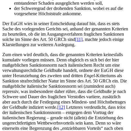
entstandener Schaden ausgeglichen werden soll,
der Schweregrad der drohenden Sanktion, wobei es auf die
vorgesehene Höchststrafe ankomme.
Der EuGH wies in seiner Entscheidung darauf hin, dass es stets
Sache des vorlegenden Gerichts sei, anhand der genannten Kriterien
zu beurteilen, ob die im Ausgangsverfahren fraglichen Sanktionen
solche im Sinne des Art. 50 GRCh sind
[11]
, machte jedoch einige
Klarstellungen zur weiteren Auslegung.
Zum einen wird deutlich, dass die genannten Kriterien keinesfalls
kumulativ vorliegen müssen. Denn obgleich es sich bei der hier
maßgeblichen Sanktionsnorm nach italienischem Recht um eine
verwaltungsrechtliche Geldbuße handelt, ordnete der EuGH diese
unter Heranziehung des zweiten und dritten
Engel
-Kriteriums als
Sanktion strafrechtlicher Natur im Sinne des Art. 50 GRCh ein. Die
maßgebliche italienische Sanktionsnorm sei (zumindest auch)
repressiv, was insbesondere daher rühre, dass die Geldbuße je nach
Schwere und Dauer des fraglichen Verstoßes variiere, zusätzlich
aber auch durch die Festlegung eines Mindest- und Höchstbetrages
der Geldbuße indiziert werde.
[12]
Letzteres verdeutlicht, dass
telos
der italienischen Sanktionsnorm – entgegen dem Vortrag der
italienischen Regierung – gerade nicht (allein) die Entziehung des
ungerechtfertigten Wettbewerbsvorteils sein kann. Denn so wäre
einerseits eine Begrenzung des „entziehbaren Vorteils“ nach oben