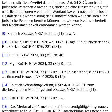
keine ernsthaften Zweifel daran hat, dass Art. 54 SDÜ auch auf
juristische Personen Anwendung findet, da eine Einschränkung auf
natürliche Personen weder dem Wortlaut („wer“) noch dem telos in
Gestalt der Gewährleistung der Grundfreiheiten – auf die sich auch
juristische Personen berufen können – sowie von Rechtssicherheit
und Rechtsstaatlichkeit entnommen werden könne.
[9]
So auch
Krause
, NStZ 2025, 9 (11) m.w.N.
[10]
EGMR, Urt. v. 8.6.1976 – 5100/71 (Engel u.a. v. Niederlande),
Rn. 80 ff. = EuGRZ 1976, 221 (231).
[11]
EuGH NJW 2024, 33 (35) Rn. 46.
[12]
Vgl. EuGH NJW 2024, 33 (35) Rn. 52.
[13]
EuGH NJW 2024, 33 (35) Rn. 51 f.; dieser Analyse des EuGH
zustimmend
Krause
, NStZ 2025, 9 (15).
[14]
So auch
Schomburg/Schauf
, NStZ-RR 2024, 31; zum
diesbezüglichen Meinungsstand
Krause
, NStZ 2025, 9 (11).
[15]
EuGH NJW 2024, 33 (35) Rn. 54.
[16]
Das Merkmal „bis“ meint eine frühere „endgültige“ – genauer:
rechtskräftige i.S.d. Art. 50 EuGRCh Entscheidung, was neben der