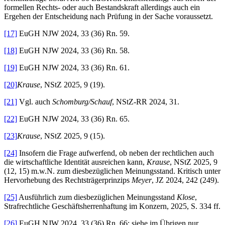
formellen Rechts- oder auch Bestandskraft allerdings auch ein
Ergehen der Entscheidung nach Prüfung in der Sache voraussetzt.
[17]
EuGH NJW 2024, 33 (36) Rn. 59.
[18]
EuGH NJW 2024, 33 (36) Rn. 58.
[19]
EuGH NJW 2024, 33 (36) Rn. 61.
[20]
Krause
, NStZ 2025, 9 (19).
[21]
Vgl. auch
Schomburg/Schauf
, NStZ-RR 2024, 31.
[22]
EuGH NJW 2024, 33 (36) Rn. 65.
[23]
Krause
, NStZ 2025, 9 (15).
[24]
Insofern die Frage aufwerfend, ob neben der rechtlichen auch
die wirtschaftliche Identität ausreichen kann,
Krause
, NStZ 2025, 9
(12, 15) m.w.N. zum diesbezüglichen Meinungsstand. Kritisch unter
Hervorhebung des Rechtsträgerprinzips
Meyer
, JZ 2024, 242 (249).
[25]
Ausführlich zum diesbezüglichen Meinungsstand
Klose
,
Strafrechtliche Geschäftsherrenhaftung im Konzern, 2025, S. 334 ff.
[26]
EuGH NJW 2024, 33 (36) Rn. 66; siehe im Übrigen nur