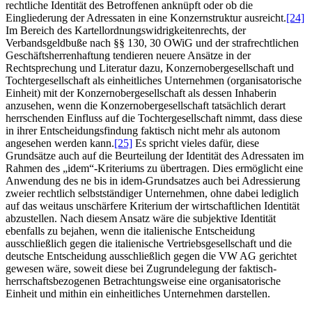
rechtliche Identität des Betroffenen anknüpft oder ob die
Eingliederung der Adressaten in eine Konzernstruktur ausreicht.
[24]
Im Bereich des Kartellordnungswidrigkeitenrechts, der
Verbandsgeldbuße nach §§ 130, 30 OWiG und der strafrechtlichen
Geschäftsherrenhaftung tendieren neuere Ansätze in der
Rechtsprechung und Literatur dazu, Konzernobergesellschaft und
Tochtergesellschaft als einheitliches Unternehmen (organisatorische
Einheit) mit der Konzernobergesellschaft als dessen Inhaberin
anzusehen, wenn die Konzernobergesellschaft tatsächlich derart
herrschenden Einfluss auf die Tochtergesellschaft nimmt, dass diese
in ihrer Entscheidungsfindung faktisch nicht mehr als autonom
angesehen werden kann.
[25]
Es spricht vieles dafür, diese
Grundsätze auch auf die Beurteilung der Identität des Adressaten im
Rahmen des „idem“-Kriteriums zu übertragen. Dies ermöglicht eine
Anwendung des ne bis in idem-Grundsatzes auch bei Adressierung
zweier rechtlich selbstständiger Unternehmen, ohne dabei lediglich
auf das weitaus unschärfere Kriterium der wirtschaftlichen Identität
abzustellen. Nach diesem Ansatz wäre die subjektive Identität
ebenfalls zu bejahen, wenn die italienische Entscheidung
ausschließlich gegen die italienische Vertriebsgesellschaft und die
deutsche Entscheidung ausschließlich gegen die VW AG gerichtet
gewesen wäre, soweit diese bei Zugrundelegung der faktisch-
herrschaftsbezogenen Betrachtungsweise eine organisatorische
Einheit und mithin ein einheitliches Unternehmen darstellen.