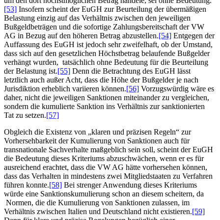
um den dort höchstmöglichen Betrag handele, sei ohne Bedeutung.
[53]
Insofern scheint der EuGH zur Beurteilung der übermäßigen
Belastung einzig auf das Verhältnis zwischen den jeweiligen
Bußgeldbeträgen und die sofortige Zahlungsbereitschaft der VW
AG in Bezug auf den höheren Betrag abzustellen.
[54]
Entgegen der
Auffassung des EuGH ist jedoch sehr zweifelhaft, ob der Umstand,
dass sich auf den gesetzlichen Höchstbetrag belaufende Bußgelder
verhängt wurden, tatsächlich ohne Bedeutung für die Beurteilung
der Belastung ist.
[55]
Denn die Betrachtung des EuGH lässt
letztlich auch außer Acht, dass die Höhe der Bußgelder je nach
Jurisdiktion erheblich variieren können.
[56]
Vorzugswürdig wäre es
daher, nicht die jeweiligen Sanktionen miteinander zu vergleichen,
sondern die kumulierte Sanktion ins Verhältnis zur sanktionierten
Tat zu setzen.
[57]
Obgleich die Existenz von „klaren und präzisen Regeln“ zur
Vorhersehbarkeit der Kumulierung von Sanktionen auch für
transnationale Sachverhalte maßgeblich sein soll, scheint der EuGH
die Bedeutung dieses Kriteriums abzuschwächen, wenn er es für
ausreichend erachtet, dass die VW AG hätte vorhersehen können,
dass das Verhalten in mindestens zwei Mitgliedstaaten zu Verfahren
führen konnte.
[58]
Bei strenger Anwendung dieses Kriteriums
würde eine Sanktionskumulierung schon an diesem scheitern, da
Normen, die die Kumulierung von Sanktionen zulassen, im
Verhältnis zwischen Italien und Deutschland nicht existieren.
[59]