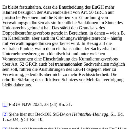
Es bleibt festzuhalten, dass die Entscheidung des EuGH mehr
Klarheit bezüglich der Anwendbarkeit von Art. 50 GRCh auf
juristische Personen und die Kriterien zur Einordnung von
Verwaltungsgeldbußen als strafrechtliche Sanktionen im Sinne des
Unionsrechts gebracht hat. Das stärkt den Grundsatz des
Doppelbestrafungsverbots gerade in Bereichen, in denen – wie z.B.
im Kartellrecht, aber auch im Ordnungswidrigkeitenrecht – häufig
mit Verwaltungsgeldbußen gearbeitet wird. In Bezug auf die
zentralen Punkte, wann denn ein transnationaler Sachverhalt mit
Unternehmensbezug nun identisch ist und unter welchen
Voraussetzungen eine Einschränkung des Kumulierungsverbots
über Art. 52 GRCh auch bei transnationalen Sachverhalten möglich
sein soll, führen die Ausführungen des EuGH dagegen eher zu
Verwirrung, jedenfalls aber nicht zu mehr Rechtssicherheit. Die
erhoffte Stärkung des effektiven Schutzes vor Mehrfachverfolgung
bleibt daher aus.
[1]
EuGH NJW 2024, 33 (34) Rn. 21.
[2]
Siehe hier nur BeckOK StGB/
von Heintschel-Heinegg
, 61. Ed.
1.5.2024, § 51 Rn. 10.