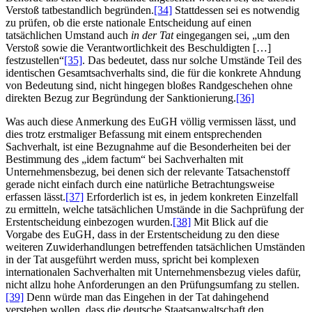
Verstoß tatbestandlich begründen.
[34]
Stattdessen sei es notwendig
zu prüfen, ob die erste nationale Entscheidung auf einen
tatsächlichen Umstand auch
in der Tat
eingegangen sei, „um den
Verstoß sowie die Verantwortlichkeit des Beschuldigten […]
festzustellen“
[35]
. Das bedeutet, dass nur solche Umstände Teil des
identischen Gesamtsachverhalts sind, die für die konkrete Ahndung
von Bedeutung sind, nicht hingegen bloßes Randgeschehen ohne
direkten Bezug zur Begründung der Sanktionierung.
[36]
Was auch diese Anmerkung des EuGH völlig vermissen lässt, und
dies trotz erstmaliger Befassung mit einem entsprechenden
Sachverhalt, ist eine Bezugnahme auf die Besonderheiten bei der
Bestimmung des „idem factum“ bei Sachverhalten mit
Unternehmensbezug, bei denen sich der relevante Tatsachenstoff
gerade nicht einfach durch eine natürliche Betrachtungsweise
erfassen lässt.
[37]
Erforderlich ist es, in jedem konkreten Einzelfall
zu ermitteln, welche tatsächlichen Umstände in die Sachprüfung der
Erstentscheidung einbezogen wurden.
[38]
Mit Blick auf die
Vorgabe des EuGH, dass in der Erstentscheidung zu den diese
weiteren Zuwiderhandlungen betreffenden tatsächlichen Umständen
in der Tat ausgeführt werden muss, spricht bei komplexen
internationalen Sachverhalten mit Unternehmensbezug vieles dafür,
nicht allzu hohe Anforderungen an den Prüfungsumfang zu stellen.
[39]
Denn würde man das Eingehen in der Tat dahingehend
verstehen wollen, dass die deutsche Staatsanwaltschaft den