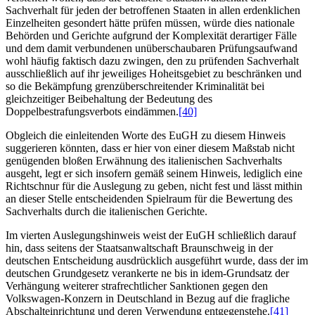
Sachverhalt für jeden der betroffenen Staaten in allen erdenklichen
Einzelheiten gesondert hätte prüfen müssen, würde dies nationale
Behörden und Gerichte aufgrund der Komplexität derartiger Fälle
und dem damit verbundenen unüberschaubaren Prüfungsaufwand
wohl häufig faktisch dazu zwingen, den zu prüfenden Sachverhalt
ausschließlich auf ihr jeweiliges Hoheitsgebiet zu beschränken und
so die Bekämpfung grenzüberschreitender Kriminalität bei
gleichzeitiger Beibehaltung der Bedeutung des
Doppelbestrafungsverbots eindämmen.
[40]
Obgleich die einleitenden Worte des EuGH zu diesem Hinweis
suggerieren könnten, dass er hier von einer diesem Maßstab nicht
genügenden bloßen Erwähnung des italienischen Sachverhalts
ausgeht, legt er sich insofern gemäß seinem Hinweis, lediglich eine
Richtschnur für die Auslegung zu geben, nicht fest und lässt mithin
an dieser Stelle entscheidenden Spielraum für die Bewertung des
Sachverhalts durch die italienischen Gerichte.
Im vierten Auslegungshinweis weist der EuGH schließlich darauf
hin, dass seitens der Staatsanwaltschaft Braunschweig in der
deutschen Entscheidung ausdrücklich ausgeführt wurde, dass der im
deutschen Grundgesetz verankerte ne bis in idem-Grundsatz der
Verhängung weiterer strafrechtlicher Sanktionen gegen den
Volkswagen-Konzern in Deutschland in Bezug auf die fragliche
Abschalteinrichtung und deren Verwendung entgegenstehe.
[41]