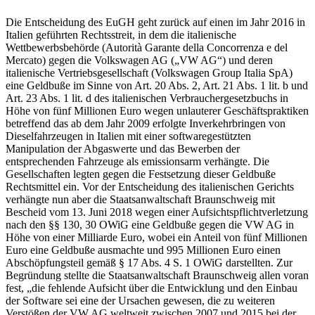
Die Entscheidung des EuGH geht zurück auf einen im Jahr 2016 in
Italien geführten Rechtsstreit, in dem die italienische
Wettbewerbsbehörde (Autorità Garante della Concorrenza e del
Mercato) gegen die Volkswagen AG („VW AG“) und deren
italienische Vertriebsgesellschaft (Volkswagen Group Italia SpA)
eine Geldbuße im Sinne von Art. 20 Abs. 2, Art. 21 Abs. 1 lit. b und
Art. 23 Abs. 1 lit. d des italienischen Verbrauchergesetzbuchs in
Höhe von fünf Millionen Euro wegen unlauterer Geschäftspraktiken
betreffend das ab dem Jahr 2009 erfolgte Inverkehrbringen von
Dieselfahrzeugen in Italien mit einer softwaregestützten
Manipulation der Abgaswerte und das Bewerben der
entsprechenden Fahrzeuge als emissionsarm verhängte. Die
Gesellschaften legten gegen die Festsetzung dieser Geldbuße
Rechtsmittel ein. Vor der Entscheidung des italienischen Gerichts
verhängte nun aber die Staatsanwaltschaft Braunschweig mit
Bescheid vom 13. Juni 2018 wegen einer Aufsichtspflichtverletzung
nach den §§ 130, 30 OWiG eine Geldbuße gegen die VW AG in
Höhe von einer Milliarde Euro, wobei ein Anteil von fünf Millionen
Euro eine Geldbuße ausmachte und 995 Millionen Euro einen
Abschöpfungsteil gemäß § 17 Abs. 4 S. 1 OWiG darstellten. Zur
Begründung stellte die Staatsanwaltschaft Braunschweig allen voran
fest, „die fehlende Aufsicht über die Entwicklung und den Einbau
der Software sei eine der Ursachen gewesen, die zu weiteren
Verstößen der VW AG weltweit zwischen 2007 und 2015 bei der