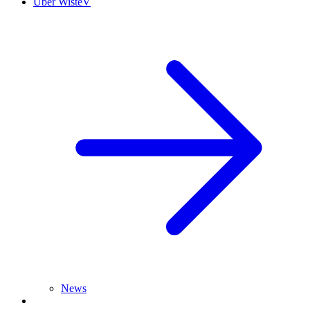
Über WisteV
News