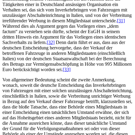
Tätigkeiten einer in Deutschland ansässigen Organisation ein
Verhalten sei, das sich vom Inverkehrbringen von Fahrzeugen mit
unzulässiger Abschalteinrichtung in Italien, und von der Verbreitung
irreführender Werbung in diesem Mitgliedstaat unterscheide.
[31]
Während dies als Argument gegen das Vorliegen eines „idem
factum“ zu verstehen sein dürfte, scheint der EuGH in seinem
dritten Hinweis ein Argument für das Vorliegen eines identischen
Sachverhalts zu liefern.
[32]
Denn darin führt er aus, dass aus der
deutschen Entscheidung hervorgehe, dass der Verkauf der
betroffenen Fahrzeuge in anderen Mitgliedstaaten (einschließlich
Italien) von der deutschen Staatsanwaltschaft bei der Berechnung
des Betrags zur Vermögensabschöpfung in Höhe von 995 Millionen
Euro berücksichtigt worden sei.
[33]
Von allgemeiner Bedeutung scheint die zweite Anmerkung,
wonach, soweit die deutsche Entscheidung das Inverkehrbringen
von Fahrzeugen mit einer solchen unzulässigen Abschalteinrichtung,
einschließlich in Italien, sowie die Verbreitung unrichtiger Werbung
in Bezug auf den Verkauf dieser Fahrzeuge betrifft, klarzustellen sei,
dass die bloße Tatsache, dass eine Behörde eines Mitgliedstaats in
einer Entscheidung einen tatsächlichen Umstand erwähne, der sich
auf das Hoheitsgebiet eines anderen Mitgliedstaats bezieht, nicht für
die Annahme ausreichen könne, dass dieser tatsächliche Umstand
der Grund für die Verfolgungsmaßnahmen sei oder von dieser
Behörde als einer der Umstände angesehen worden sei, die diesen