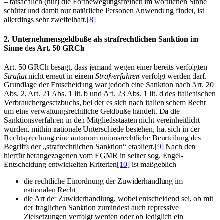
– tatsächlich (nur) die Fortbewegungsfreiheit im wörtlichen Sinne
schützt und damit nur natürliche Personen Anwendung findet, ist
allerdings sehr zweifelhaft.
[8]
2. Unternehmensgeldbuße als strafrechtlichen Sanktion im
Sinne des Art. 50 GRCh
Art. 50 GRCh besagt, dass jemand wegen einer bereits verfolgten
Straftat
nicht erneut in einem
Strafverfahren
verfolgt werden darf.
Grundlage der Entscheidung war jedoch eine Sanktion nach Art. 20
Abs. 2, Art. 21 Abs. 1 lit. b und Art. 23 Abs. 1 lit. d des italienischen
Verbrauchergesetzbuchs, bei der es sich nach italienischem Recht
um eine verwaltungsrechtliche Geldbuße handelt. Da die
Sanktionsverfahren in den Mitgliedsstaaten nicht vereinheitlicht
wurden, mithin nationale Unterschiede bestehen, hat sich in der
Rechtsprechung eine autonom unionsrechtliche Beurteilung des
Begriffs der „strafrechtlichen Sanktion“ etabliert.
[9]
Nach den
hierfür herangezogenen vom EGMR in seiner sog. Engel-
Entscheidung entwickelten Kriterien
[10]
ist maßgeblich
die rechtliche Einordnung der Zuwiderhandlung im
nationalen Recht,
die Art der Zuwiderhandlung, wobei entscheidend sei, ob mit
der fraglichen Sanktion zumindest auch repressive
Zielsetzungen verfolgt werden oder ob lediglich ein