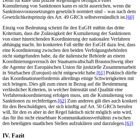
Denn für klare und präzise Regelungen bezüglich einer
Kumulierung von Sanktionen kann es nicht ausreichen, wenn die
Sanktionsvoraussetzungen gesetzlich normiert sind – was nach dem
Gesetzlichkeitsprinzip des Art. 49 GRCh selbstverständlich ist.
[60]
Einzig von Bedeutung scheint für den EuGH mithin das dritte
Kriterium, dass die Zulässigkeit der Kumulierung der Sanktionen
von einer hinreichenden Koordinierung der nationalen Verfahren
abhängig macht. Im konkreten Fall stellte der EuGH dazu fest, dass
eine Koordinierung zwischen den beiden Verfolgungsbehörden
nicht stattgefunden habe, da die italienische Behörde an einem
Koordinierungsversuch der Staatsanwaltschaft Braunschweig über
die Agentur der Europäischen Union für justizielle Zusammenarbeit
in Strafsachen (Eurojust) nicht mitgewirkt habe.
[61]
Praktisch dürfte
das Koordinationserfordernis allerdings einige Schwierigkeiten mit
sich bringen. Dies gilt zum einen in Bezug auf die Bestimmung
verlässlicher Kriterien, in welcher Intensität und Qualität eine
Verfahrenskoordinierung erfolgen muss, um die Kumulierung von
Sanktionen zu rechtfertigen.
[62]
Zum anderen gilt dies auch konkret
für den Beschuldigten, der sich künftig auf Art. 50 GRCh berufen
will, für den es aber in der Regel faktisch nicht möglich sein wird,
das für ihn nicht einsehbare Kommunikationsverhältnis zwischen
den beteiligten staatlichen Stellen aufzuklären und darzulegen.
[63]
IV. Fazit