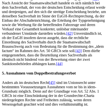
Nach Ansicht der Staatsanwaltschaft handele es sich nämlich bei
dem Sachverhalt, der von der deutschen Entscheidung erfasst werde
und demjenigen, auf den sich die streitige Entscheidung beziehe, um
denselben Sachverhalt im Sinne der EuGH-Rechtsprechung, da der
Einbau der Abschalteinrichtung, die Erteilung der Typgenehmigung
sowie die Werbung für die betreffenden Fahrzeuge und deren
Verkauf eine Gesamtheit konkreter, unlösbar miteinander
verbundener Umstände darstellen würden.
[42]
Unverständlich ist,
ob der EuGH insofern davon ausgeht, dass die rechtliche
Einordnung des Sachverhalts durch die Staatsanwaltschaft
Braunschweig auch von Bedeutung für die Bestimmung des „idem
factum“ im Rahmen des Art. 50 GRCh sein soll.
[43]
Dem dürfte
entgegenstehen, dass die Beurteilung eines Sachverhalts als
identisch nicht bindend von der Bewertung einer der zwei
Sanktionsbehörden abhängen kann.
[44]
5. Ausnahmen vom Doppelbestrafungsverbot
Anders als im deutschen Recht
[45]
sind im Unionsrecht unter
bestimmten Voraussetzungen Ausnahmen vom ne bis in idem-
Grundsatz möglich. Denn auf der Grundlage von Art. 52 Abs. 1
GRCh ist eine Einschränkung der in der Grundrechte-Charta
niedergelegten Rechte und Freiheiten zulässig, wenn deren
Wesensgehalt geachtet wird und dies verhältnismäßig ist.