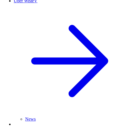
Über WisteV
News