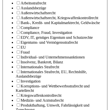
Arbeitsstrafrecht
Auslandsbezüge
Außenwirtschaftsrecht
Außenwirtschaftsrecht, Kriegswaffenkontrollrecht
Bank-, Kredit- und Kapitalmarktrecht, Geldwäsche
Compliance
Compliance, Fraud, Investigation
EDV, IT, geistiges Eigentum und Schutzrechte
Eigentums- und Vermögensstrafrecht
EU
Fraud
Individual- und Unternehmenssanktionen
Insolvenz, Bankrott, Bilanz
Internationales Strafrecht
Internationales Strafrecht, EU, Rechtshilfe,
Auslandsbezüge
Investigation
Korruptions- und Wettbewerbsstrafrecht und
Kartellrecht
Kriegswaffenkontrollrecht
Medizin- und Arztstrafrecht
Produkthaftung, Umwelt, Fahrlässigkeit und
Zurechnung