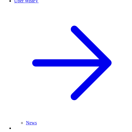
Über WisteV
News