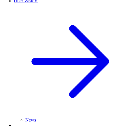
Über WisteV
News