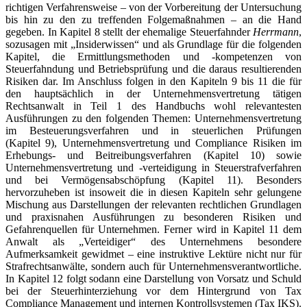
richtigen Verfahrensweise – von der Vorbereitung der Untersuchung
bis hin zu den zu treffenden Folgemaßnahmen – an die Hand
gegeben. In Kapitel 8 stellt der ehemalige Steuerfahnder
Herrmann
,
sozusagen mit „Insiderwissen“ und als Grundlage für die folgenden
Kapitel, die Ermittlungsmethoden und -kompetenzen von
Steuerfahndung und Betriebsprüfung und die daraus resultierenden
Risiken dar. Im Anschluss folgen in den Kapiteln 9 bis 11 die für
den hauptsächlich in der Unternehmensvertretung tätigen
Rechtsanwalt in Teil 1 des Handbuchs wohl relevantesten
Ausführungen zu den folgenden Themen: Unternehmensvertretung
im Besteuerungsverfahren und in steuerlichen Prüfungen
(Kapitel 9), Unternehmensvertretung und Compliance Risiken im
Erhebungs- und Beitreibungsverfahren (Kapitel 10) sowie
Unternehmensvertretung und -verteidigung in Steuerstrafverfahren
und bei Vermögensabschöpfung (Kapitel 11). Besonders
hervorzuheben ist insoweit die in diesen Kapiteln sehr gelungene
Mischung aus Darstellungen der relevanten rechtlichen Grundlagen
und praxisnahen Ausführungen zu besonderen Risiken und
Gefahrenquellen für Unternehmen. Ferner wird in Kapitel 11 dem
Anwalt als „Verteidiger“ des Unternehmens besondere
Aufmerksamkeit gewidmet – eine instruktive Lektüre nicht nur für
Strafrechtsanwälte, sondern auch für Unternehmensverantwortliche.
In Kapitel 12 folgt sodann eine Darstellung von Vorsatz und Schuld
bei der Steuerhinterziehung vor dem Hintergrund von Tax
Compliance Management und internen Kontrollsystemen (Tax IKS).