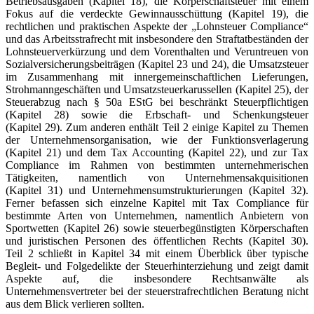
Betriebsausgaben (Kapitel 18), die Körperschaftsteuer mit einem
Fokus auf die verdeckte Gewinnausschüttung (Kapitel 19), die
rechtlichen und praktischen Aspekte der „Lohnsteuer Compliance“
und das Arbeitsstrafrecht mit insbesondere den Straftatbeständen der
Lohnsteuerverkürzung und dem Vorenthalten und Veruntreuen von
Sozialversicherungsbeiträgen (Kapitel 23 und 24), die Umsatzsteuer
im Zusammenhang mit innergemeinschaftlichen Lieferungen,
Strohmanngeschäften und Umsatzsteuerkarussellen (Kapitel 25), der
Steuerabzug nach § 50a EStG bei beschränkt Steuerpflichtigen
(Kapitel 28) sowie die Erbschaft- und Schenkungsteuer
(Kapitel 29). Zum anderen enthält Teil 2 einige Kapitel zu Themen
der Unternehmensorganisation, wie der Funktionsverlagerung
(Kapitel 21) und dem Tax Accounting (Kapitel 22), und zur Tax
Compliance im Rahmen von bestimmten unternehmerischen
Tätigkeiten, namentlich von Unternehmensakquisitionen
(Kapitel 31) und Unternehmensumstrukturierungen (Kapitel 32).
Ferner befassen sich einzelne Kapitel mit Tax Compliance für
bestimmte Arten von Unternehmen, namentlich Anbietern von
Sportwetten (Kapitel 26) sowie steuerbegünstigten Körperschaften
und juristischen Personen des öffentlichen Rechts (Kapitel 30).
Teil 2 schließt in Kapitel 34 mit einem Überblick über typische
Begleit- und Folgedelikte der Steuerhinterziehung und zeigt damit
Aspekte auf, die insbesondere Rechtsanwälte als
Unternehmensvertreter bei der steuerstrafrechtlichen Beratung nicht
aus dem Blick verlieren sollten.