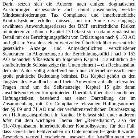
Darin setzen sich die Autoren nach einigen dogmatischen
Ausführungen insbesondere auch damit auseinander, welche
Mindestanforderungen Tax Compliance und innerbetriebliche
Kontrollsysteme erfüllen müssen, um im Sinne des eingangs
erwähnten Anwendungserlasses des BMF strafrechtliche Risiken
minimieren zu können. Kapitel 13 befasst sich sodann zunächst im
Detail mit der Berichtigungspflicht von Erklärungen nach § 153 AO
und gibt im Anschluss einen wertvollen Überblick über wesentliche
gesetzliche Anzeige- und Anmeldepflichten verschiedener
Steuerarten. In Abgrenzung zu der Berichtigungspflicht nach § 153
AO behandelt
Rübenstahl
im folgenden Kapital 14 ausführlich die
strafbefreiende Selbstanzeige (im Unternehmen) – ein Rechtsinstitut,
dem der Autor völlig zutreffend auch aus Unternehmenssicht eine
große praktische Bedeutung beimisst. Das Kapitel gehört zu den
längsten des Handbuchs und bietet Antworten auf alle relevanten
Fragen rund um die Selbstanzeige. Kapitel 15 gibt daran
anschließend einen komprimierten Überblick über die steuerlichen
Haftungsrisiken, bestehend aus einer Darstellung der im
Zusammenhang mit Tax Compliance relevanten Haftungsnormen
der §§ 69 und 71 AO und der verfahrensrechtlichen Durchsetzung
von Haftungsansprüchen. In Kapitel 16 befasst sich unter anderem
Idler
mit dem wichtigen Thema der „Remediation“, also der
(Re-)Organisation innerbetrieblicher Kontrollsysteme für den Fall,
dass steuerliches Fehlverhalten im Unternehmen festgestellt wurde.
Besonders wertvoll erscheinen insoweit die Ausführungen zum