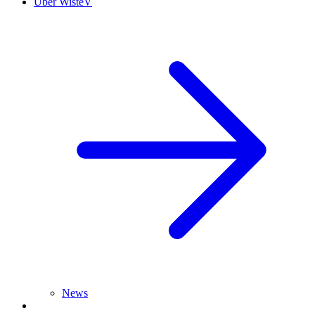
Über WisteV
News