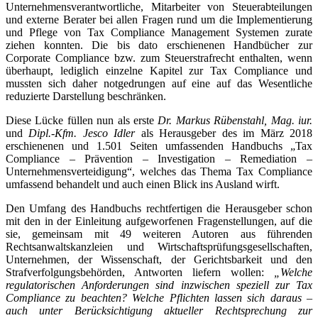
Unternehmensverantwortliche, Mitarbeiter von Steuerabteilungen
und externe Berater bei allen Fragen rund um die Implementierung
und Pflege von Tax Compliance Management Systemen zurate
ziehen konnten. Die bis dato erschienenen Handbücher zur
Corporate Compliance bzw. zum Steuerstrafrecht enthalten, wenn
überhaupt, lediglich einzelne Kapitel zur Tax Compliance und
mussten sich daher notgedrungen auf eine auf das Wesentliche
reduzierte Darstellung beschränken.
Diese Lücke füllen nun als erste
Dr. Markus Rübenstahl, Mag. iur.
und
Dipl.-Kfm. Jesco Idler
als Herausgeber des im März 2018
erschienenen und 1.501 Seiten umfassenden Handbuchs „Tax
Compliance – Prävention – Investigation – Remediation –
Unternehmensverteidigung“, welches das Thema Tax Compliance
umfassend behandelt und auch einen Blick ins Ausland wirft.
Den Umfang des Handbuchs rechtfertigen die Herausgeber schon
mit den in der Einleitung aufgeworfenen Fragenstellungen, auf die
sie, gemeinsam mit 49 weiteren Autoren aus führenden
Rechtsanwaltskanzleien und Wirtschaftsprüfungsgesellschaften,
Unternehmen, der Wissenschaft, der Gerichtsbarkeit und den
Strafverfolgungsbehörden, Antworten liefern wollen:
„Welche
regulatorischen Anforderungen sind inzwischen speziell zur Tax
Compliance zu beachten? Welche Pflichten lassen sich daraus –
auch unter Berücksichtigung aktueller Rechtsprechung zur