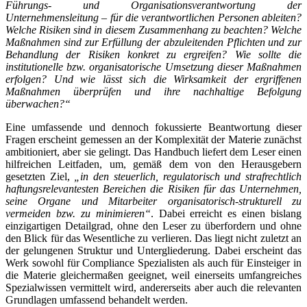
Führungs- und Organisationsverantwortung der
Unternehmensleitung – für die verantwortlichen Personen ableiten?
Welche Risiken sind in diesem Zusammenhang zu beachten? Welche
Maßnahmen sind zur Erfüllung der abzuleitenden Pflichten und zur
Behandlung der Risiken konkret zu ergreifen? Wie sollte die
institutionelle bzw. organisatorische Umsetzung dieser Maßnahmen
erfolgen? Und wie lässt sich die Wirksamkeit der ergriffenen
Maßnahmen überprüfen und ihre nachhaltige Befolgung
überwachen?“
Eine umfassende und dennoch fokussierte Beantwortung dieser
Fragen erscheint gemessen an der Komplexität der Materie zunächst
ambitioniert, aber sie gelingt. Das Handbuch liefert dem Leser einen
hilfreichen Leitfaden, um, gemäß dem von den Herausgebern
gesetzten Ziel,
„in den steuerlich, regulatorisch und strafrechtlich
haftungsrelevantesten Bereichen die Risiken für das Unternehmen,
seine Organe und Mitarbeiter organisatorisch-strukturell zu
vermeiden bzw. zu minimieren“
. Dabei erreicht es einen bislang
einzigartigen Detailgrad, ohne den Leser zu überfordern und ohne
den Blick für das Wesentliche zu verlieren. Das liegt nicht zuletzt an
der gelungenen Struktur und Untergliederung. Dabei erscheint das
Werk sowohl für Compliance Spezialisten als auch für Einsteiger in
die Materie gleichermaßen geeignet, weil einerseits umfangreiches
Spezialwissen vermittelt wird, andererseits aber auch die relevanten
Grundlagen umfassend behandelt werden.