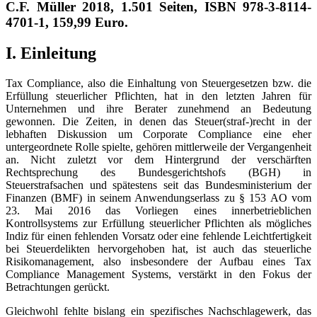
C.F. Müller 2018, 1.501 Seiten, ISBN 978-3-8114-
4701-1, 159,99 Euro.
I. Einleitung
Tax Compliance, also die Einhaltung von Steuergesetzen bzw. die
Erfüllung steuerlicher Pflichten, hat in den letzten Jahren für
Unternehmen und ihre Berater zunehmend an Bedeutung
gewonnen. Die Zeiten, in denen das Steuer(straf-)recht in der
lebhaften Diskussion um Corporate Compliance eine eher
untergeordnete Rolle spielte, gehören mittlerweile der Vergangenheit
an. Nicht zuletzt vor dem Hintergrund der verschärften
Rechtsprechung des Bundesgerichtshofs (BGH) in
Steuerstrafsachen und spätestens seit das Bundesministerium der
Finanzen (BMF) in seinem Anwendungserlass zu § 153 AO vom
23. Mai 2016 das Vorliegen eines innerbetrieblichen
Kontrollsystems zur Erfüllung steuerlicher Pflichten als mögliches
Indiz für einen fehlenden Vorsatz oder eine fehlende Leichtfertigkeit
bei Steuerdelikten hervorgehoben hat, ist auch das steuerliche
Risikomanagement, also insbesondere der Aufbau eines Tax
Compliance Management Systems, verstärkt in den Fokus der
Betrachtungen gerückt.
Gleichwohl fehlte bislang ein spezifisches Nachschlagewerk, das