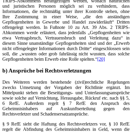
TRIPS-Abkommens herangezogen werden, wonach natürlichen
und juristischen Personen möglich sei zu verhindern, dass
Informationen, die rechtmäßig unter ihrer Kontrolle stehen, ohne
Ihre Zustimmung in einer Weise, „die den anständigen
Gepflogenheiten in Gewerbe und Handel zuwiderläuft“ Dritten
offengelegt werden. In Fußnote 10 zu Art. 39 Abs. 2 TRIPS-
Abkommen werde erläutert, dass jedenfalls „Gepflogenheiten wie
etwa Vertragsbruch, Vertrauensbruch und Verleitung dazu“ in
diesem Sinne unanständige Gepflogenheiten sind und der „Erwerb
nicht offengelegter Informationen durch Dritte“ eingeschlossen sein
soll, die „wussten oder grob fahrlässig nicht wussten, dass solche
Gepflogenheiten beim Erwerb eine Rolle spielten.“
[20]
b) Ansprüche bei Rechtsverletzungen
Des Weiteren werden bestehende (zivil)rechtliche Regelungen
zwecks Umsetzung der Vorgaben der Richtlinie ergänzt. Im
Mittelpunkt stehen die Beseitigungs- und Unterlassungsansprüche
sowie solche auf Vernichtung, Herausgabe, Rückruf etc. nach §§ 5,
6 RefE. Außerdem regelt § 7 RefE den Anspruch des
Geheimnisinhabers auf Auskunftserteilung gegen den
Rechtsverletzer und Schadensersatzansprüche.
§ 9 RefE sieht die Haftung des Rechtsverletzers vor, § 10 RefE
regelt die Abfindung des Geheimnisinhabers in Geld, wenn die