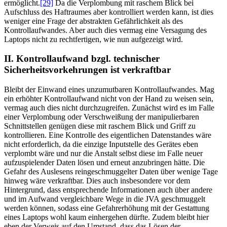
ermöglicht.
[29]
Da die Verplombung mit raschem Blick bei
Aufschluss des Haftraumes aber kontrolliert werden kann, ist dies
weniger eine Frage der abstrakten Gefährlichkeit als des
Kontrollaufwandes. Aber auch dies vermag eine Versagung des
Laptops nicht zu rechtfertigen, wie nun aufgezeigt wird.
II. Kontrollaufwand bzgl. technischer
Sicherheitsvorkehrungen ist verkraftbar
Bleibt der Einwand eines unzumutbaren Kontrollaufwandes. Mag
ein erhöhter Kontrollaufwand nicht von der Hand zu weisen sein,
vermag auch dies nicht durchzugreifen. Zunächst wird es im Falle
einer Verplombung oder Verschweißung der manipulierbaren
Schnittstellen genügen diese mit raschem Blick und Griff zu
kontrollieren. Eine Kontrolle des eigentlichen Datenstandes wäre
nicht erforderlich, da die einzige Inputstelle des Gerätes eben
verplombt wäre und nur die Anstalt selbst diese im Falle neuer
aufzuspielender Daten lösen und erneut anzubringen hätte. Die
Gefahr des Auslesens reingeschmuggelter Daten über wenige Tage
hinweg wäre verkraftbar. Dies auch insbesondere vor dem
Hintergrund, dass entsprechende Informationen auch über andere
und im Aufwand vergleichbare Wege in die JVA geschmuggelt
werden können, sodass eine Gefahrerhöhung mit der Gestattung
eines Laptops wohl kaum einhergehen dürfte. Zudem bleibt hier
eben der Verweis auf den Umstand, dass das Lösen der