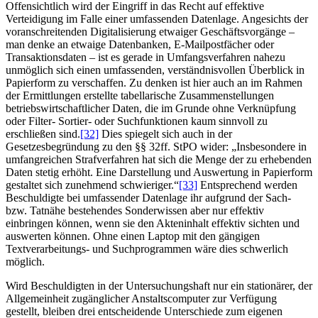
Offensichtlich wird der Eingriff in das Recht auf effektive
Verteidigung im Falle einer umfassenden Datenlage. Angesichts der
voranschreitenden Digitalisierung etwaiger Geschäftsvorgänge –
man denke an etwaige Datenbanken, E-Mailpostfächer oder
Transaktionsdaten – ist es gerade in Umfangsverfahren nahezu
unmöglich sich einen umfassenden, verständnisvollen Überblick in
Papierform zu verschaffen. Zu denken ist hier auch an im Rahmen
der Ermittlungen erstellte tabellarische Zusammenstellungen
betriebswirtschaftlicher Daten, die im Grunde ohne Verknüpfung
oder Filter- Sortier- oder Suchfunktionen kaum sinnvoll zu
erschließen sind.
[32]
Dies spiegelt sich auch in der
Gesetzesbegründung zu den §§ 32ff. StPO wider: „Insbesondere in
umfangreichen Strafverfahren hat sich die Menge der zu erhebenden
Daten stetig erhöht. Eine Darstellung und Auswertung in Papierform
gestaltet sich zunehmend schwieriger.“
[33]
Entsprechend werden
Beschuldigte bei umfassender Datenlage ihr aufgrund der Sach-
bzw. Tatnähe bestehendes Sonderwissen aber nur effektiv
einbringen können, wenn sie den Akteninhalt effektiv sichten und
auswerten können. Ohne einen Laptop mit den gängigen
Textverarbeitungs- und Suchprogrammen wäre dies schwerlich
möglich.
Wird Beschuldigten in der Untersuchungshaft nur ein stationärer, der
Allgemeinheit zugänglicher Anstaltscomputer zur Verfügung
gestellt, bleiben drei entscheidende Unterschiede zum eigenen