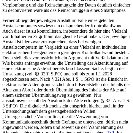
Verplombung und das Reinschmuggeln der Daten deutlich einfacher
zu decouvrieren wäre als das Reinschmuggeln eines Smartphones.
Ferner obliegt der jeweiligen Anstalt im Falle eines geteilten
Anstaltscomputers sowieso ein entsprechender Kontrollaufwand.
Auch dieser ist zu kontrollieren, insbesondere da hier eine Vielzahl
von Inhaftierten Zugriff auf das gleiche Gerät haben. Der jeweiligen
Anstalt ist hier zwar zuzusprechen, dass bei wenigen
Anstaltscomputern im Vergleich zu einer Vielzahl an individuellen
elektronischen Lesegeräten ein geringerer Kontrollaufwand besteht.
Doch stellt dies voraussichtlich ein Argument mit Verfallsdatum dar.
Wie bereits anfangs erwähnt, die Umstellung der Aktenführung auf
eine elektronische Akte ist bereits beschlossene Sache, liegt in der
Umsetzung (vgl. §§ 32ff. StPO) und soll bis zum 1.1.2026
abgeschlossen sein. Nach § 32f Abs. 1 S. 1 StPO ist die Einsicht in
elektronische Akten grundsätzlich durch Bereitstellen des Inhalts der
Akte zum Abruf oder durch Übermittlung des Inhalts der Akte auf
einem sicheren Übermittlungsweg zu gewähren. Nur
ausnahmsweise soll der Ausdruck der Akte erfolgen (§ 32f Abs. 1 S.
3 StPO). Die digitale Akteneinsicht entspricht hierbei auch in der
Untersuchungshaft dem gesetzgeberischen Willen:
„Untergesetzliche Vorschriften, die die Verwendung von
Kommunikationstechnik durch Gefangene untersagen, dürfen nicht
angewandt werden, sofern und soweit sie der Wahrnehmung des
Akteneinsichtsrechts durch Gefangene entgegenstehen.“
[30]
Im