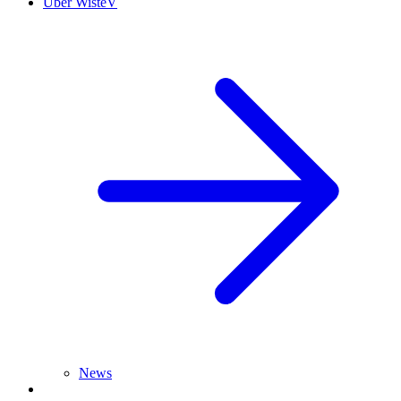
Über WisteV
News