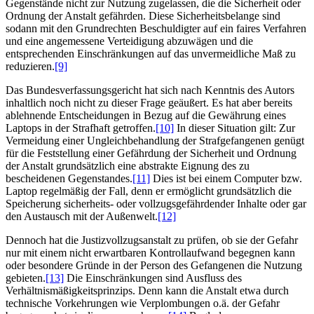
Gegenstände nicht zur Nutzung zugelassen, die die Sicherheit oder
Ordnung der Anstalt gefährden. Diese Sicherheitsbelange sind
sodann mit den Grundrechten Beschuldigter auf ein faires Verfahren
und eine angemessene Verteidigung abzuwägen und die
entsprechenden Einschränkungen auf das unvermeidliche Maß zu
reduzieren.
[9]
Das Bundesverfassungsgericht hat sich nach Kenntnis des Autors
inhaltlich noch nicht zu dieser Frage geäußert. Es hat aber bereits
ablehnende Entscheidungen in Bezug auf die Gewährung eines
Laptops in der Strafhaft getroffen.
[10]
In dieser Situation gilt: Zur
Vermeidung einer Ungleichbehandlung der Strafgefangenen genügt
für die Feststellung einer Gefährdung der Sicherheit und Ordnung
der Anstalt grundsätzlich eine abstrakte Eignung des zu
bescheidenen Gegenstandes.
[11]
Dies ist bei einem Computer bzw.
Laptop regelmäßig der Fall, denn er ermöglicht grundsätzlich die
Speicherung sicherheits- oder vollzugsgefährdender Inhalte oder gar
den Austausch mit der Außenwelt.
[12]
Dennoch hat die Justizvollzugsanstalt zu prüfen, ob sie der Gefahr
nur mit einem nicht erwartbaren Kontrollaufwand begegnen kann
oder besondere Gründe in der Person des Gefangenen die Nutzung
gebieten.
[13]
Die Einschränkungen sind Ausfluss des
Verhältnismäßigkeitsprinzips. Denn kann die Anstalt etwa durch
technische Vorkehrungen wie Verplombungen o.ä. der Gefahr