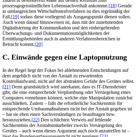
zudem in besonderem Maße auf dessen Kenntnis zum
prozessgegenständlichen Lebenssachverhalt ankomme.
[18]
Gerade
in umfangreichen Wirtschaftsstrafverfahren ist dies regelmäßig der
Fall,
[19]
sodass diese vorliegend als Ausgangspunkt dienen sollen.
Auch wenn darauf hinzuweisen ist, dass mit der zunehmenden
Digitalisierung der Kommunikation und den einhergehenden
Überwachungs- und Dokumentationsmöglichkeiten der
Ermittlungsbehörden auch in anderen Verfahrensbereichen in
Betracht kommt.
[20]
C. Einwände gegen eine Laptopnutzung
In der Regel liegt der Fokus bei ablehnenden Entscheidungen auf
dem angeblich nicht von der Anstalt zu erwartenden
Kontrollaufwand, nicht auf der abstrakten Gefahr des Gerätes selbst.
[21]
Denn grundsätzlich wird anerkannt, dass es IT-Dienstleister
gibt, die eine entsprechende Verplombung oder Versiegelung eines
Computers vornehmen können, welche eine Manipulation zunächst
ausschließen. Zudem – falls die erforderliche Sachkenntnis für
entsprechende Umbaumaßnahmen nicht bei der Anstalt gegeben ist
– hat sie eben einen Sachverständigen zu beauftragen bzw.
heranzuziehen.
[22]
Den schlichten Verweis auf fehlende
Sachkenntnis der Anstaltsmitarbeiter zwecks Versiegelung des
Gerätes – auch wenn dieses Argument auch noch anzutreffen ist –
lässt das Bundesverfassungsgericht nicht genügen.
[23]