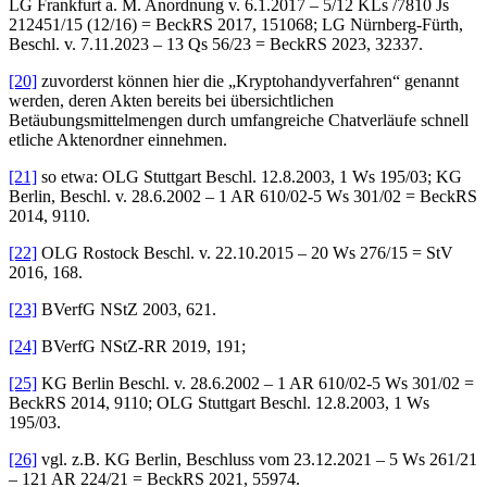
LG Frankfurt a. M. Anordnung v. 6.1.2017 – 5/12 KLs /7810 Js
212451/15 (12/16) = BeckRS 2017, 151068; LG Nürnberg-Fürth,
Beschl. v. 7.11.2023 – 13 Qs 56/23 = BeckRS 2023, 32337.
[20]
zuvorderst können hier die „Kryptohandyverfahren“ genannt
werden, deren Akten bereits bei übersichtlichen
Betäubungsmittelmengen durch umfangreiche Chatverläufe schnell
etliche Aktenordner einnehmen.
[21]
so etwa: OLG Stuttgart Beschl. 12.8.2003, 1 Ws 195/03; KG
Berlin, Beschl. v. 28.6.2002 – 1 AR 610/02-5 Ws 301/02 = BeckRS
2014, 9110.
[22]
OLG Rostock Beschl. v. 22.10.2015 – 20 Ws 276/15 = StV
2016, 168.
[23]
BVerfG NStZ 2003, 621.
[24]
BVerfG NStZ-RR 2019, 191;
[25]
KG Berlin Beschl. v. 28.6.2002 – 1 AR 610/02-5 Ws 301/02 =
BeckRS 2014, 9110; OLG Stuttgart Beschl. 12.8.2003, 1 Ws
195/03.
[26]
vgl. z.B. KG Berlin, Beschluss vom 23.12.2021 – 5 Ws 261/21
– 121 AR 224/21 = BeckRS 2021, 55974.