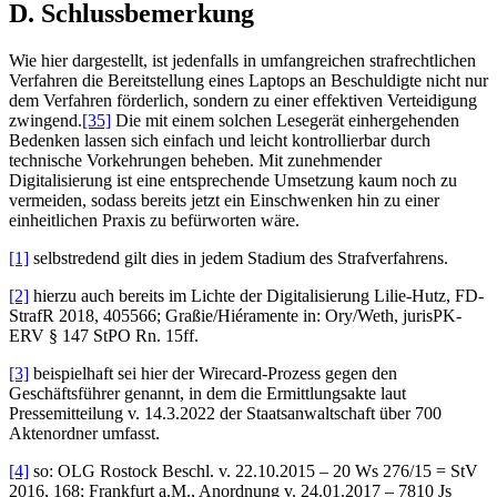
D. Schlussbemerkung
Wie hier dargestellt, ist jedenfalls in umfangreichen strafrechtlichen
Verfahren die Bereitstellung eines Laptops an Beschuldigte nicht nur
dem Verfahren förderlich, sondern zu einer effektiven Verteidigung
zwingend.
[35]
Die mit einem solchen Lesegerät einhergehenden
Bedenken lassen sich einfach und leicht kontrollierbar durch
technische Vorkehrungen beheben. Mit zunehmender
Digitalisierung ist eine entsprechende Umsetzung kaum noch zu
vermeiden, sodass bereits jetzt ein Einschwenken hin zu einer
einheitlichen Praxis zu befürworten wäre.
[1]
selbstredend gilt dies in jedem Stadium des Strafverfahrens.
[2]
hierzu auch bereits im Lichte der Digitalisierung Lilie-Hutz, FD-
StrafR 2018, 405566; Graßie/Hiéramente in: Ory/Weth, jurisPK-
ERV § 147 StPO Rn. 15ff.
[3]
beispielhaft sei hier der Wirecard-Prozess gegen den
Geschäftsführer genannt, in dem die Ermittlungsakte laut
Pressemitteilung v. 14.3.2022 der Staatsanwaltschaft über 700
Aktenordner umfasst.
[4]
so: OLG Rostock Beschl. v. 22.10.2015 – 20 Ws 276/15 = StV
2016, 168; Frankfurt a.M., Anordnung v. 24.01.2017 – 7810 Js