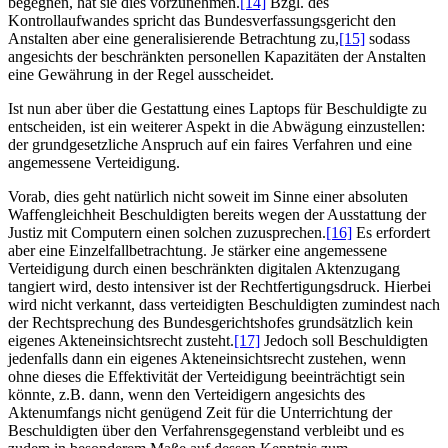
begegnen, hat sie dies vorzunehmen.
[14]
Bzgl. des
Kontrollaufwandes spricht das Bundesverfassungsgericht den
Anstalten aber eine generalisierende Betrachtung zu,
[15]
sodass
angesichts der beschränkten personellen Kapazitäten der Anstalten
eine Gewährung in der Regel ausscheidet.
Ist nun aber über die Gestattung eines Laptops für Beschuldigte zu
entscheiden, ist ein weiterer Aspekt in die Abwägung einzustellen:
der grundgesetzliche Anspruch auf ein faires Verfahren und eine
angemessene Verteidigung.
Vorab, dies geht natürlich nicht soweit im Sinne einer absoluten
Waffengleichheit Beschuldigten bereits wegen der Ausstattung der
Justiz mit Computern einen solchen zuzusprechen.
[16]
Es erfordert
aber eine Einzelfallbetrachtung. Je stärker eine angemessene
Verteidigung durch einen beschränkten digitalen Aktenzugang
tangiert wird, desto intensiver ist der Rechtfertigungsdruck. Hierbei
wird nicht verkannt, dass verteidigten Beschuldigten zumindest nach
der Rechtsprechung des Bundesgerichtshofes grundsätzlich kein
eigenes Akteneinsichtsrecht zusteht.
[17]
Jedoch soll Beschuldigten
jedenfalls dann ein eigenes Akteneinsichtsrecht zustehen, wenn
ohne dieses die Effektivität der Verteidigung beeinträchtigt sein
könnte, z.B. dann, wenn den Verteidigern angesichts des
Aktenumfangs nicht genügend Zeit für die Unterrichtung der
Beschuldigten über den Verfahrensgegenstand verbleibt und es