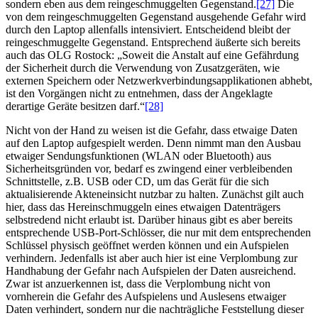
sondern eben aus dem reingeschmuggelten Gegenstand.
[27]
Die
von dem reingeschmuggelten Gegenstand ausgehende Gefahr wird
durch den Laptop allenfalls intensiviert. Entscheidend bleibt der
reingeschmuggelte Gegenstand. Entsprechend äußerte sich bereits
auch das OLG Rostock: „Soweit die Anstalt auf eine Gefährdung
der Sicherheit durch die Verwendung von Zusatzgeräten, wie
externen Speichern oder Netzwerkverbindungsapplikationen abhebt,
ist den Vorgängen nicht zu entnehmen, dass der Angeklagte
derartige Geräte besitzen darf.“
[28]
Nicht von der Hand zu weisen ist die Gefahr, dass etwaige Daten
auf den Laptop aufgespielt werden. Denn nimmt man den Ausbau
etwaiger Sendungsfunktionen (WLAN oder Bluetooth) aus
Sicherheitsgründen vor, bedarf es zwingend einer verbleibenden
Schnittstelle, z.B. USB oder CD, um das Gerät für die sich
aktualisierende Akteneinsicht nutzbar zu halten. Zunächst gilt auch
hier, dass das Hereinschmuggeln eines etwaigen Datenträgers
selbstredend nicht erlaubt ist. Darüber hinaus gibt es aber bereits
entsprechende USB-Port-Schlösser, die nur mit dem entsprechenden
Schlüssel physisch geöffnet werden können und ein Aufspielen
verhindern. Jedenfalls ist aber auch hier ist eine Verplombung zur
Handhabung der Gefahr nach Aufspielen der Daten ausreichend.
Zwar ist anzuerkennen ist, dass die Verplombung nicht von
vornherein die Gefahr des Aufspielens und Auslesens etwaiger
Daten verhindert, sondern nur die nachträgliche Feststellung dieser