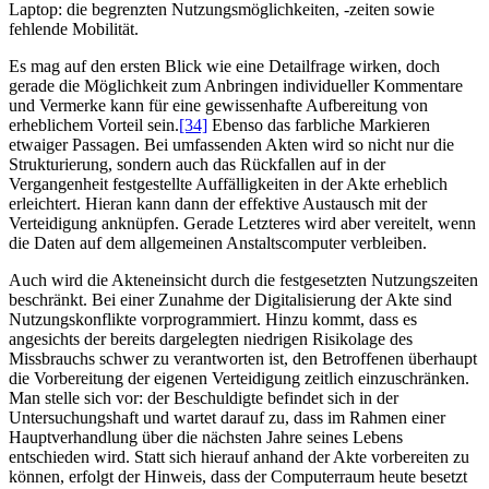
Laptop: die begrenzten Nutzungsmöglichkeiten, -zeiten sowie
fehlende Mobilität.
Es mag auf den ersten Blick wie eine Detailfrage wirken, doch
gerade die Möglichkeit zum Anbringen individueller Kommentare
und Vermerke kann für eine gewissenhafte Aufbereitung von
erheblichem Vorteil sein.
[34]
Ebenso das farbliche Markieren
etwaiger Passagen. Bei umfassenden Akten wird so nicht nur die
Strukturierung, sondern auch das Rückfallen auf in der
Vergangenheit festgestellte Auffälligkeiten in der Akte erheblich
erleichtert. Hieran kann dann der effektive Austausch mit der
Verteidigung anknüpfen. Gerade Letzteres wird aber vereitelt, wenn
die Daten auf dem allgemeinen Anstaltscomputer verbleiben.
Auch wird die Akteneinsicht durch die festgesetzten Nutzungszeiten
beschränkt. Bei einer Zunahme der Digitalisierung der Akte sind
Nutzungskonflikte vorprogrammiert. Hinzu kommt, dass es
angesichts der bereits dargelegten niedrigen Risikolage des
Missbrauchs schwer zu verantworten ist, den Betroffenen überhaupt
die Vorbereitung der eigenen Verteidigung zeitlich einzuschränken.
Man stelle sich vor: der Beschuldigte befindet sich in der
Untersuchungshaft und wartet darauf zu, dass im Rahmen einer
Hauptverhandlung über die nächsten Jahre seines Lebens
entschieden wird. Statt sich hierauf anhand der Akte vorbereiten zu
können, erfolgt der Hinweis, dass der Computerraum heute besetzt