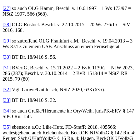
[27]
so auch OLG Hamm, Beschl. v. 10.6.1997 – 1 Ws 173/97 =
NStZ 1997, 566 (568).
[28]
OLG Rostock Beschl. v. 22.10.2015 – 20 Ws 276/15 = StV
2016, 168.
[29]
so zutreffend OLG Frankfurt a.M., Beschl. v. 19.04.2013 – 3
Ws 87/13 zu einem USB-Anschluss an einem Fernsehgerät.
[30]
BT Dr. 18/9416 S. 56.
[31]
BVerfG, Beschl. v. 15.11.2022 – 2 BvR 1139/2 = NJW 2023,
286 (287); Beschl. v. 30.10.2014 – 2 BvR 1513/14 = NStZ-RR
2015, 79 (80).
[32]
Vgl. Growe/Gutfleisch, NStZ 2020, 633 (635).
[33]
BT Dr. 18/9416 S. 32.
[34]
so auch Graßie/Hiéramente in: Ory/Weth, jurisPK-ERV § 147
StPO Rn. 15ff.
[35]
ebenso: a.a.O.; Lilie-Hutz, FD-StrafR 2018, 405566;
weitestgehend auch Reichenbach, BeckOK NJVollzG § 142 Rn. 4;
Reuter, SächsUHaftVollzG § 16 Rn. 4; Hagen, BeckOK UVollzG