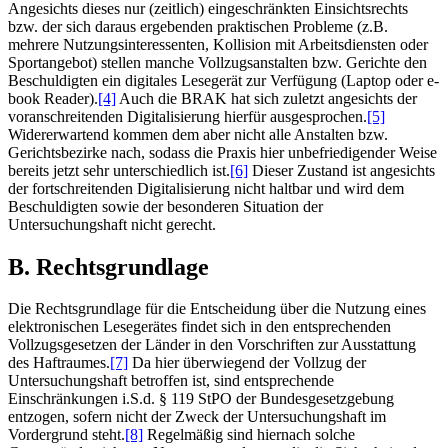
Angesichts dieses nur (zeitlich) eingeschränkten Einsichtsrechts
bzw. der sich daraus ergebenden praktischen Probleme (z.B.
mehrere Nutzungsinteressenten, Kollision mit Arbeitsdiensten oder
Sportangebot) stellen manche Vollzugsanstalten bzw. Gerichte den
Beschuldigten ein digitales Lesegerät zur Verfügung (Laptop oder e-
book Reader).
[4]
Auch die BRAK hat sich zuletzt angesichts der
voranschreitenden Digitalisierung hierfür ausgesprochen.
[5]
Widererwartend kommen dem aber nicht alle Anstalten bzw.
Gerichtsbezirke nach, sodass die Praxis hier unbefriedigender Weise
bereits jetzt sehr unterschiedlich ist.
[6]
Dieser Zustand ist angesichts
der fortschreitenden Digitalisierung nicht haltbar und wird dem
Beschuldigten sowie der besonderen Situation der
Untersuchungshaft nicht gerecht.
B. Rechtsgrundlage
Die Rechtsgrundlage für die Entscheidung über die Nutzung eines
elektronischen Lesegerätes findet sich in den entsprechenden
Vollzugsgesetzen der Länder in den Vorschriften zur Ausstattung
des Haftraumes.
[7]
Da hier überwiegend der Vollzug der
Untersuchungshaft betroffen ist, sind entsprechende
Einschränkungen i.S.d. § 119 StPO der Bundesgesetzgebung
entzogen, sofern nicht der Zweck der Untersuchungshaft im
Vordergrund steht.
[8]
Regelmäßig sind hiernach solche