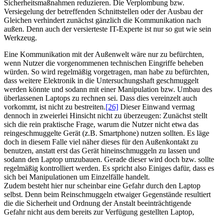
Sicherheitsmaßnahmen reduzieren. Die Verplombung bzw.
Versiegelung der betreffenden Schnittstellen oder der Ausbau der
Gleichen verhindert zunächst gänzlich die Kommunikation nach
außen. Denn auch der versierteste IT-Experte ist nur so gut wie sein
Werkzeug.
Eine Kommunikation mit der Außenwelt wäre nur zu befürchten,
wenn Nutzer die vorgenommenen technischen Eingriffe beheben
würden. So wird regelmäßig vorgetragen, man habe zu befürchten,
dass weitere Elektronik in die Untersuchungshaft geschmuggelt
werden könnte und sodann mit einer Manipulation bzw. Umbau des
überlassenen Laptops zu rechnen sei. Dass dies vereinzelt auch
vorkommt, ist nicht zu bestreiten.
[26]
Dieser Einwand vermag
dennoch in zweierlei Hinsicht nicht zu überzeugen: Zunächst stellt
sich die rein praktische Frage, warum die Nutzer nicht etwa das
reingeschmuggelte Gerät (z.B. Smartphone) nutzen sollten. Es läge
doch in diesem Falle viel näher dieses für den Außenkontakt zu
benutzen, anstatt erst das Gerät hineinschmuggeln zu lassen und
sodann den Laptop umzubauen. Gerade dieser wird doch bzw. sollte
regelmäßig kontrolliert werden. Es spricht also Einiges dafür, dass es
sich bei Manipulationen um Einzelfälle handelt.
Zudem besteht hier nur scheinbar eine Gefahr durch den Laptop
selbst. Denn beim Reinschmuggeln etwaiger Gegenstände resultiert
die die Sicherheit und Ordnung der Anstalt beeinträchtigende
Gefahr nicht aus dem bereits zur Verfügung gestellten Laptop,