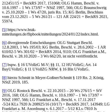
212451/15 = BeckRS 2017, 151068; OLG Hamm, Beschl. v.
10.6.1997 – 1 Ws 173/97 = NStZ 1997, 566; OLG Braunschweig
v. 25.10.2020 – 1 Ws 47/20, juris Rn. 15; KG Berlin, Beschluss
vom 23.12.2021 – 5 Ws 261/21 – 121 AR 224/21 = BeckRS 2021,
55974.
[5]
https://www.brak-
mitteilungen.de/flipbook/mitteilungen/2024/01/22/index.html.
[6]
divergierende Entscheidungen: OLG Stuttgart Beschl.
12.8.2003, 1 Ws 195/03; KG Berlin, Beschl. v. 28.6.2002 – 1 AR
610/02-5 Ws 301/02 = BeckRS 2014, 9110; OLG Frankfurt a.M.,
Beschl. v. 28.10.2020 – 3 Ws 662/20, ist nicht veröffentlicht.
[7]
bspw. § 16 UVollzG M-V; §§ 11, 12 HUVollzG; Art. 14
BayUVollzG; § 11 UVollZG NRW, § 16 Bln UVollzG.
[8]
hierzu Schmitt in Meyer-Goßner/Schmitt § 119 Rn. 2; König,
NStZ 2019, 185.
[9]
OLG Rostock Beschl. v. 22.10.2015 – 20 Ws 276/15 = StV
2016, 168; OLG Hamm, Beschl. v. 10.6.1997 – 1 Ws 173/97 =
NStZ 1997, 566; LG Frankfurt a.M., Beschl. v. 17.11.2017
-5/24 KLs 7920 Js 208925/16 (10/17) = BeckRS 2017, 143949; LG
Frankfurt a. M. Anordnung v. 6.1.2017 – 5/12 KLs /7810 Js