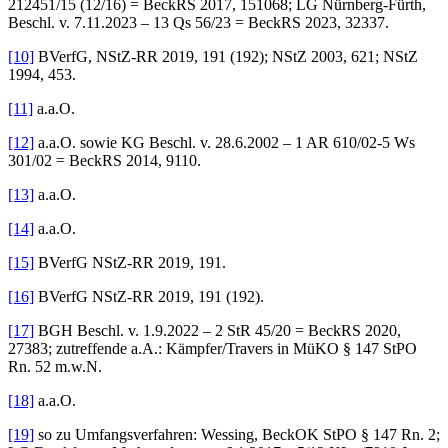
212451/15 (12/16) = BeckRS 2017, 151068; LG Nürnberg-Fürth,
Beschl. v. 7.11.2023 – 13 Qs 56/23 = BeckRS 2023, 32337.
[10]
BVerfG, NStZ-RR 2019, 191 (192); NStZ 2003, 621; NStZ
1994, 453.
[11]
a.a.O.
[12]
a.a.O. sowie KG Beschl. v. 28.6.2002 – 1 AR 610/02-5 Ws
301/02 = BeckRS 2014, 9110.
[13]
a.a.O.
[14]
a.a.O.
[15]
BVerfG NStZ-RR 2019, 191.
[16]
BVerfG NStZ-RR 2019, 191 (192).
[17]
BGH Beschl. v. 1.9.2022 – 2 StR 45/20 = BeckRS 2020,
27383; zutreffende a.A.: Kämpfer/Travers in MüKO § 147 StPO
Rn. 52 m.w.N.
[18]
a.a.O.
[19]
so zu Umfangsverfahren: Wessing, BeckOK StPO § 147 Rn. 2;