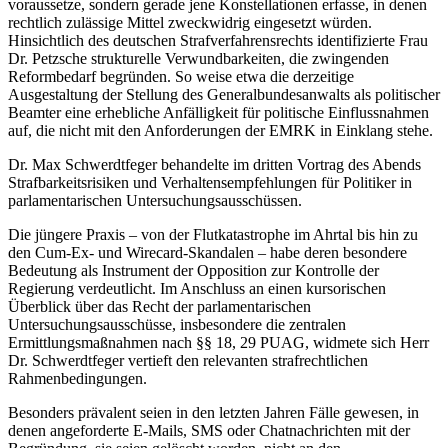
voraussetze, sondern gerade jene Konstellationen erfasse, in denen
rechtlich zulässige Mittel zweckwidrig eingesetzt würden.
Hinsichtlich des deutschen Strafverfahrensrechts identifizierte Frau
Dr. Petzsche strukturelle Verwundbarkeiten, die zwingenden
Reformbedarf begründen. So weise etwa die derzeitige
Ausgestaltung der Stellung des Generalbundesanwalts als politischer
Beamter eine erhebliche Anfälligkeit für politische Einflussnahmen
auf, die nicht mit den Anforderungen der EMRK in Einklang stehe.
Dr. Max Schwerdtfeger behandelte im dritten Vortrag des Abends
Strafbarkeitsrisiken und Verhaltensempfehlungen für Politiker in
parlamentarischen Untersuchungsausschüssen.
Die jüngere Praxis – von der Flutkatastrophe im Ahrtal bis hin zu
den Cum-Ex- und Wirecard-Skandalen – habe deren besondere
Bedeutung als Instrument der Opposition zur Kontrolle der
Regierung verdeutlicht. Im Anschluss an einen kursorischen
Überblick über das Recht der parlamentarischen
Untersuchungsausschüsse, insbesondere die zentralen
Ermittlungsmaßnahmen nach §§ 18, 29 PUAG, widmete sich Herr
Dr. Schwerdtfeger vertieft den relevanten strafrechtlichen
Rahmenbedingungen.
Besonders prävalent seien in den letzten Jahren Fälle gewesen, in
denen angeforderte E-Mails, SMS oder Chatnachrichten mit der