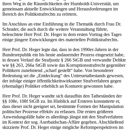
ihren Weg in die Räumlichkeiten der Humboldt-Universität, um
gemeinsam aktuelle Entwicklungen und Herausforderungen im
Bereich des Politikstrafrechts zu erörtern.
Im Anschluss an eine Einführung in die Thematik durch Frau Dr.
Schrader, die auch durch die weitere Veranstaltung führte,
beleuchtete Herr Prof. Dr. Heger in dem ersten Vortrag des Tages
einige jüngere Entwicklungen des materiellen Politikstrafrechts.
Herr Prof. Dr. Heger legte dar, dass in den 1990er-Jahren in der
Bundesrepublik ein bis heute andauernder Prozess eingesetzt habe,
in dessen Verlauf die Strafjustiz § 266 StGB und verwandte Delikte
wie §§ 263, 266a StGB sowie das Korruptionsstrafrecht gegenüber
Politikern zunehmend „scharf gestellt“ habe. Von besonderer
Bedeutung sei die „Entdeckung“ des Untreuetatbestands gewesen,
der infolge einiger öffentlichkeitswirksamer Strafverfahren gegen
(ehemalige) Politiker erheblich an Konturen gewonnen habe.
Herr Prof. Dr. Heger wandte sich daraufhin den Tatbeständen der
§§ 108e, 108f StGB zu. Im Hinblick auf Ersteren konstatierte er,
dass dieser nicht geeignet sei, bestimmte Formen der Manipulation
politischer Prozesse effektiv zu erfassen. Die ersten größeren
Anwendungsfälle habe es allerdings jüngst mit den Strafverfahren
im Kontext der sog. Aserbaidschan-Affäre gegeben. Abschließend
skizzierte Prof. Dr. Heger einige mögliche Reformperspektiven im