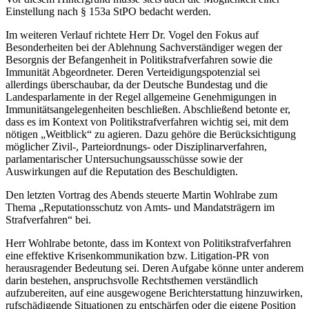
Einstellung nach § 153a StPO bedacht werden.
Im weiteren Verlauf richtete Herr Dr. Vogel den Fokus auf
Besonderheiten bei der Ablehnung Sachverständiger wegen der
Besorgnis der Befangenheit in Politikstrafverfahren sowie die
Immunität Abgeordneter. Deren Verteidigungspotenzial sei
allerdings überschaubar, da der Deutsche Bundestag und die
Landesparlamente in der Regel allgemeine Genehmigungen in
Immunitätsangelegenheiten beschließen. Abschließend betonte er,
dass es im Kontext von Politikstrafverfahren wichtig sei, mit dem
nötigen „Weitblick“ zu agieren. Dazu gehöre die Berücksichtigung
möglicher Zivil-, Parteiordnungs- oder Disziplinarverfahren,
parlamentarischer Untersuchungsausschüsse sowie der
Auswirkungen auf die Reputation des Beschuldigten.
Den letzten Vortrag des Abends steuerte Martin Wohlrabe zum
Thema „Reputationsschutz von Amts- und Mandatsträgern im
Strafverfahren“ bei.
Herr Wohlrabe betonte, dass im Kontext von Politikstrafverfahren
eine effektive Krisenkommunikation bzw. Litigation-PR von
herausragender Bedeutung sei. Deren Aufgabe könne unter anderem
darin bestehen, anspruchsvolle Rechtsthemen verständlich
aufzubereiten, auf eine ausgewogene Berichterstattung hinzuwirken,
rufschädigende Situationen zu entschärfen oder die eigene Position