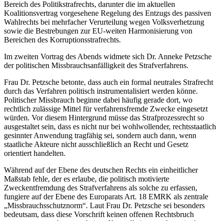
Bereich des Politikstrafrechts, darunter die im aktuellen
Koalitionsvertrag vorgesehene Regelung des Entzugs des passiven
Wahlrechts bei mehrfacher Verurteilung wegen Volksverhetzung
sowie die Bestrebungen zur EU-weiten Harmonisierung von
Bereichen des Korruptionsstrafrechts.
Im zweiten Vortrag des Abends widmete sich Dr. Anneke Petzsche
der politischen Missbrauchsanfälligkeit des Strafverfahrens.
Frau Dr. Petzsche betonte, dass auch ein formal neutrales Strafrecht
durch das Verfahren politisch instrumentalisiert werden könne.
Politischer Missbrauch beginne dabei häufig gerade dort, wo
rechtlich zulässige Mittel für verfahrensfremde Zwecke eingesetzt
würden. Vor diesem Hintergrund müsse das Strafprozessrecht so
ausgestaltet sein, dass es nicht nur bei wohlwollender, rechtsstaatlich
gesinnter Anwendung tragfähig sei, sondern auch dann, wenn
staatliche Akteure nicht ausschließlich an Recht und Gesetz
orientiert handelten.
Während auf der Ebene des deutschen Rechts ein einheitlicher
Maßstab fehle, der es erlaube, die politisch motivierte
Zweckentfremdung des Strafverfahrens als solche zu erfassen,
fungiere auf der Ebene des Europarats Art. 18 EMRK als zentrale
„Missbrauchsschutznorm“. Laut Frau Dr. Petzsche sei besonders
bedeutsam, dass diese Vorschrift keinen offenen Rechtsbruch