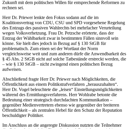
Zukunft mit dem politischen Willen für entsprechende Reformen zu
rechnen sei.
Herr Dr. Priewer lenkte den Fokus sodann auf die im
Koalitionsvertrag von CDU, CSU und SPD vorgesehene Regelung
des Entzugs des passiven Wahlrechts bei mehrfacher Verurteilung
wegen Volksverhetzung. Frau Dr. Petzsche erörterte, dass der
Entzug der Wählbarkeit zwar in bestimmten Fällen sinnvoll sein
könne. Sie hielt dies jedoch in Bezug auf § 130 StGB für
problematisch. Zum einen sei der Wortlaut der Norm
vergleichsweise weit und zum anderen dürfe die Anwendbarkeit des
§ 45 Abs. 2 StGB nicht auf solche Tatbestände erstreckt werden, die
– wie § 130 StGB – nicht zwingend einen politischen Bezug
aufweisen.
Abschließend fragte Herr Dr. Priewer nach Möglichkeiten, die
Öffentlichkeit aus einem Politikstrafverfahren „herauszuhalten“.
Herr Dr. Vogel beleuchtete die „leisen“ Einstellungsmöglichkeiten
während des Ermittlungsverfahrens. Herr Wohlrabe betonte die
Bedeutung einer strategisch durchdachten Kommunikation –
gegenüber Medienvertretern ebenso wie gegenüber der breiteren
Öffentlichkeit – als zentralen Hebel für den Schutz der Reputation
beschuldigter Politiker.
Im Anschluss an die angeregte Diskussion nutzten die Teilnehmer