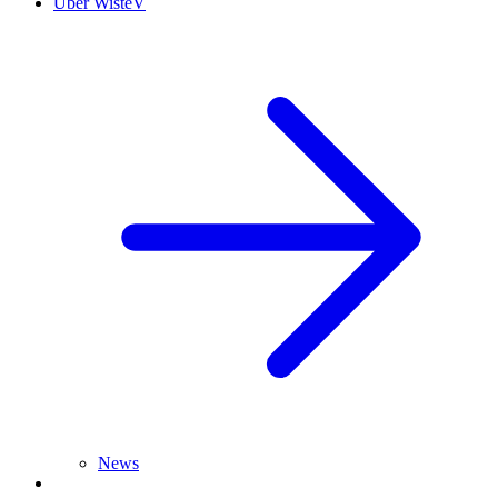
Über WisteV
News