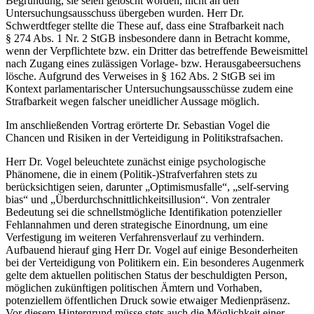
Begründung, sie seien gelöscht worden, nicht an den
Untersuchungsausschuss übergeben wurden. Herr Dr.
Schwerdtfeger stellte die These auf, dass eine Strafbarkeit nach
§ 274 Abs. 1 Nr. 2 StGB insbesondere dann in Betracht komme,
wenn der Verpflichtete bzw. ein Dritter das betreffende Beweismittel
nach Zugang eines zulässigen Vorlage- bzw. Herausgabeersuchens
lösche. Aufgrund des Verweises in § 162 Abs. 2 StGB sei im
Kontext parlamentarischer Untersuchungsausschüsse zudem eine
Strafbarkeit wegen falscher uneidlicher Aussage möglich.
Im anschließenden Vortrag erörterte Dr. Sebastian Vogel die
Chancen und Risiken in der Verteidigung in Politikstrafsachen.
Herr Dr. Vogel beleuchtete zunächst einige psychologische
Phänomene, die in einem (Politik-)Strafverfahren stets zu
berücksichtigen seien, darunter „Optimismusfalle“, „self-serving
bias“ und „Überdurchschnittlichkeitsillusion“. Von zentraler
Bedeutung sei die schnellstmögliche Identifikation potenzieller
Fehlannahmen und deren strategische Einordnung, um eine
Verfestigung im weiteren Verfahrensverlauf zu verhindern.
Aufbauend hierauf ging Herr Dr. Vogel auf einige Besonderheiten
bei der Verteidigung von Politikern ein. Ein besonderes Augenmerk
gelte dem aktuellen politischen Status der beschuldigten Person,
möglichen zukünftigen politischen Ämtern und Vorhaben,
potenziellem öffentlichen Druck sowie etwaiger Medienpräsenz.
Vor diesem Hintergrund müsse stets auch die Möglichkeit einer