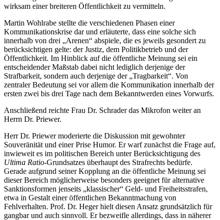
wirksam einer breiteren Öffentlichkeit zu vermitteln.
Martin Wohlrabe stellte die verschiedenen Phasen einer
Kommunikationskrise dar und erläuterte, dass eine solche sich
innerhalb von drei „Arenen“ abspiele, die es jeweils gesondert zu
berücksichtigen gelte: der Justiz, dem Politikbetrieb und der
Öffentlichkeit. Im Hinblick auf die öffentliche Meinung sei ein
entscheidender Maßstab dabei nicht lediglich derjenige der
Strafbarkeit, sondern auch derjenige der „Tragbarkeit“. Von
zentraler Bedeutung sei vor allem die Kommunikation innerhalb der
ersten zwei bis drei Tage nach dem Bekanntwerden eines Vorwurfs.
Anschließend reichte Frau Dr. Schrader das Mikrofon weiter an
Herrn Dr. Priewer.
Herr Dr. Priewer moderierte die Diskussion mit gewohnter
Souveränität und einer Prise Humor. Er warf zunächst die Frage auf,
inwieweit es im politischen Bereich unter Berücksichtigung des
Ultima Ratio
-Grundsatzes überhaupt des Strafrechts bedürfe.
Gerade aufgrund seiner Kopplung an die öffentliche Meinung sei
dieser Bereich möglicherweise besonders geeignet für alternative
Sanktionsformen jenseits „klassischer“ Geld- und Freiheitsstrafen,
etwa in Gestalt einer öffentlichen Bekanntmachung von
Fehlverhalten. Prof. Dr. Heger hielt diesen Ansatz grundsätzlich für
gangbar und auch sinnvoll. Er bezweifle allerdings, dass in näherer