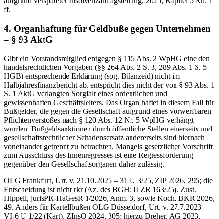
aufgrund verspäteter Insolvenzantragstellung, 2025, Kapitel 5 Rn. 1
ff.
4. Organhaftung für Geldbuße gegen Unternehmen
– § 93 AktG
Gibt ein Vorstandsmitglied entgegen § 115 Abs. 2 WpHG eine den
handelsrechtlichen Vorgaben (§§ 264 Abs. 2 S. 3, 289 Abs. 1 S. 5
HGB) entsprechende Erklärung (sog. Bilanzeid) nicht im
Halbjahresfinanzbericht ab, entspricht dies nicht der von § 93 Abs. 1
S. 1 AktG verlangten Sorgfalt eines ordentlichen und
gewissenhaften Geschäftsleiters. Das Organ haftet in diesem Fall für
Bußgelder, die gegen die Gesellschaft aufgrund eines vorwerfbaren
Pflichtenverstoßes nach § 120 Abs. 12 Nr. 5 WpHG verhängt
wurden. Bußgeldsanktionen durch öffentliche Stellen einerseits und
gesellschaftsrechtlicher Schadensersatz andererseits sind hiernach
voneinander getrennt zu betrachten. Mangels gesetzlicher Vorschrift
zum Ausschluss des Innenregresses ist eine Regressforderung
gegenüber den Gesellschaftsorganen daher zulässig.
OLG Frankfurt, Urt. v. 21.10.2025 – 31 U 3/25, ZIP 2026, 295; die
Entscheidung ist nicht rkr (Az. des BGH: II ZR 163/25). Zust.
Hippeli, jurisPR-HaGesR 1/2026, Anm. 3, sowie Koch, BKR 2026,
49. Anders für Kartellbußen OLG Düsseldorf, Urt. v. 27.7.2023 –
VI-6 U 1/22 (Kart), ZInsO 2024, 305; hierzu Dreher, AG 2023,