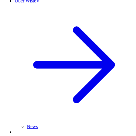
Über WisteV
News