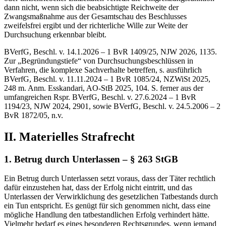
dann nicht, wenn sich die beabsichtigte Reichweite der
Zwangsmaßnahme aus der Gesamtschau des Beschlusses
zweifelsfrei ergibt und der richterliche Wille zur Weite der
Durchsuchung erkennbar bleibt.
BVerfG, Beschl. v. 14.1.2026 – 1 BvR 1409/25, NJW 2026, 1135.
Zur „Begründungstiefe“ von Durchsuchungsbeschlüssen in
Verfahren, die komplexe Sachverhalte betreffen, s. ausführlich
BVerfG, Beschl. v. 11.11.2024 – 1 BvR 1085/24, NZWiSt 2025,
248 m. Anm. Esskandari, AO-StB 2025, 104. S. ferner aus der
umfangreichen Rspr. BVerfG, Beschl. v. 27.6.2024 – 1 BvR
1194/23, NJW 2024, 2901, sowie BVerfG, Beschl. v. 24.5.2006 – 2
BvR 1872/05, n.v.
II. Materielles Strafrecht
1. Betrug durch Unterlassen – § 263 StGB
Ein Betrug durch Unterlassen setzt voraus, dass der Täter rechtlich
dafür einzustehen hat, dass der Erfolg nicht eintritt, und das
Unterlassen der Verwirklichung des gesetzlichen Tatbestands durch
ein Tun entspricht. Es genügt für sich genommen nicht, dass eine
mögliche Handlung den tatbestandlichen Erfolg verhindert hätte.
Vielmehr bedarf es eines besonderen Rechtsgrundes, wenn jemand