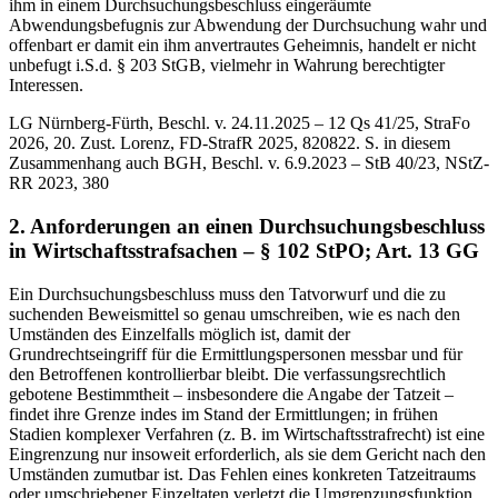
ihm in einem Durchsuchungsbeschluss eingeräumte
Abwendungsbefugnis zur Abwendung der Durchsuchung wahr und
offenbart er damit ein ihm anvertrautes Geheimnis, handelt er nicht
unbefugt i.S.d. § 203 StGB, vielmehr in Wahrung berechtigter
Interessen.
LG Nürnberg-Fürth, Beschl. v. 24.11.2025 – 12 Qs 41/25, StraFo
2026, 20. Zust. Lorenz, FD-StrafR 2025, 820822. S. in diesem
Zusammenhang auch BGH, Beschl. v. 6.9.2023 – StB 40/23, NStZ-
RR 2023, 380
2. Anforderungen an einen Durchsuchungsbeschluss
in Wirtschaftsstrafsachen – § 102 StPO; Art. 13 GG
Ein Durchsuchungsbeschluss muss den Tatvorwurf und die zu
suchenden Beweismittel so genau umschreiben, wie es nach den
Umständen des Einzelfalls möglich ist, damit der
Grundrechtseingriff für die Ermittlungspersonen messbar und für
den Betroffenen kontrollierbar bleibt. Die verfassungsrechtlich
gebotene Bestimmtheit – insbesondere die Angabe der Tatzeit –
findet ihre Grenze indes im Stand der Ermittlungen; in frühen
Stadien komplexer Verfahren (z. B. im Wirtschaftsstrafrecht) ist eine
Eingrenzung nur insoweit erforderlich, als sie dem Gericht nach den
Umständen zumutbar ist. Das Fehlen eines konkreten Tatzeitraums
oder umschriebener Einzeltaten verletzt die Umgrenzungsfunktion