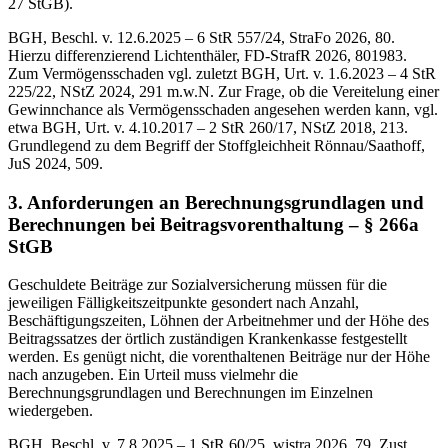
27 StGB).
BGH, Beschl. v. 12.6.2025 – 6 StR 557/24, StraFo 2026, 80.
Hierzu differenzierend Lichtenthäler, FD-StrafR 2026, 801983.
Zum Vermögensschaden vgl. zuletzt BGH, Urt. v. 1.6.2023 – 4 StR
225/22, NStZ 2024, 291 m.w.N. Zur Frage, ob die Vereitelung einer
Gewinnchance als Vermögensschaden angesehen werden kann, vgl.
etwa BGH, Urt. v. 4.10.2017 – 2 StR 260/17, NStZ 2018, 213.
Grundlegend zu dem Begriff der Stoffgleichheit Rönnau/Saathoff,
JuS 2024, 509.
3. Anforderungen an Berechnungsgrundlagen und
Berechnungen bei Beitragsvorenthaltung – § 266a
StGB
Geschuldete Beiträge zur Sozialversicherung müssen für die
jeweiligen Fälligkeitszeitpunkte gesondert nach Anzahl,
Beschäftigungszeiten, Löhnen der Arbeitnehmer und der Höhe des
Beitragssatzes der örtlich zuständigen Krankenkasse festgestellt
werden. Es genügt nicht, die vorenthaltenen Beiträge nur der Höhe
nach anzugeben. Ein Urteil muss vielmehr die
Berechnungsgrundlagen und Berechnungen im Einzelnen
wiedergeben.
BGH, Beschl. v. 7.8.2025 – 1 StR 60/25, wistra 2026, 79. Zust.