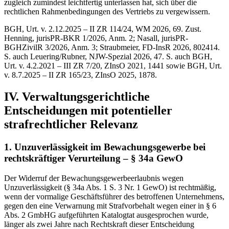
zugleich zumindest leichtfertig unterlassen hat, sich über die
rechtlichen Rahmenbedingungen des Vertriebs zu vergewissern.
BGH, Urt. v. 2.12.2025 – II ZR 114/24, WM 2026, 69. Zust.
Henning, jurisPR-BKR 1/2026, Anm. 2; Nasall, jurisPR-
BGHZivilR 3/2026, Anm. 3; Straubmeier, FD-InsR 2026, 802414.
S. auch Leuering/Rubner, NJW-Spezial 2026, 47. S. auch BGH,
Urt. v. 4.2.2021 – III ZR 7/20, ZInsO 2021, 1441 sowie BGH, Urt.
v. 8.7.2025 – II ZR 165/23, ZInsO 2025, 1878.
IV. Verwaltungsgerichtliche
Entscheidungen mit potentieller
strafrechtlicher Relevanz
1. Unzuverlässigkeit im Bewachungsgewerbe bei
rechtskräftiger Verurteilung – § 34a GewO
Der Widerruf der Bewachungsgewerbeerlaubnis wegen
Unzuverlässigkeit (§ 34a Abs. 1 S. 3 Nr. 1 GewO) ist rechtmäßig,
wenn der vormalige Geschäftsführer des betroffenen Unternehmens,
gegen den eine Verwarnung mit Strafvorbehalt wegen einer in § 6
Abs. 2 GmbHG aufgeführten Katalogtat ausgesprochen wurde,
länger als zwei Jahre nach Rechtskraft dieser Entscheidung