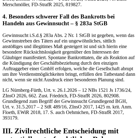
Merschmöller, FD-StrafR 2025, 819827.
4. Besonders schwerer Fall des Bankrotts bei
Handeln aus Gewinnsucht – § 283a StGB
Gewinnsucht i.S.d.§ 283a Abs. 2 Nr. 1 StGB ist gegeben, wenn das
Gewinnstreben des Täters auf ein ungewöhnliches, sittlich
anstößiges und illegitimes Maß gesteigert ist und sich hierin eine
besondere Rücksichtslosigkeit gegenüber den Interessen der
Gläubiger manifestiert. Spontane Bankrotttaten, die als Reaktion auf
die Kündigung der Geschäftsbeziehung durch den einzigen
Auftraggeber einer GmbH erfolgen, welche die Gesellschaft abrupt
um ihre Verdienstmöglichkeiten bringt, erfüllen den Tatbestand dann
nicht, wenn sie nicht Ausdruck einer besonderen Planung sind.
LG Nürnberg-Fürth, Urt. v. 26.1.2026 – 12 NBs 1521 Js 1736/24,
ZInsO 2026, 662. Zust. Friedrich, FD-StrafR 2026, 802908.
Grundlegend zum Begriff der Gewinnsucht Grundlegend BGH,
Urt. v. 31.5.2017 – 2 StR 489/16, ZInsO 2017, 1425 m. krit. Anm.
Floeth, EWiR 2018, 17. S. auch Oehmichen, FD-StrafR 2017,
393179.
III. Zivilrechtliche Entscheidung mit