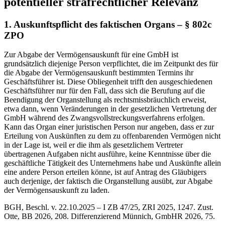
potentieller strafrechtlicher Relevanz
1. Auskunftspflicht des faktischen Organs – § 802c
ZPO
Zur Abgabe der Vermögensauskunft für eine GmbH ist
grundsätzlich diejenige Person verpflichtet, die im Zeitpunkt des für
die Abgabe der Vermögensauskunft bestimmten Termins ihr
Geschäftsführer ist. Diese Obliegenheit trifft den ausgeschiedenen
Geschäftsführer nur für den Fall, dass sich die Berufung auf die
Beendigung der Organstellung als rechtsmissbräuchlich erweist,
etwa dann, wenn Veränderungen in der gesetzlichen Vertretung der
GmbH während des Zwangsvollstreckungsverfahrens erfolgen.
Kann das Organ einer juristischen Person nur angeben, dass er zur
Erteilung von Auskünften zu dem zu offenbarenden Vermögen nicht
in der Lage ist, weil er die ihm als gesetzlichem Vertreter
übertragenen Aufgaben nicht ausführe, keine Kenntnisse über die
geschäftliche Tätigkeit des Unternehmens habe und Auskünfte allein
eine andere Person erteilen könne, ist auf Antrag des Gläubigers
auch derjenige, der faktisch die Organstellung ausübt, zur Abgabe
der Vermögensauskunft zu laden.
BGH, Beschl. v. 22.10.2025 – I ZB 47/25, ZRI 2025, 1247. Zust.
Otte, BB 2026, 208. Differenzierend Münnich, GmbHR 2026, 75.