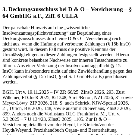
3. Deckungsausschluss bei D & O – Versicherung – §
64 GmbHG a.F., Ziff. 6 ULLA
Der pauschale Hinweis auf eine „wissentliche
Insolvenzantragspflichtverletzung“ zur Begründung eines
Deckungsausschlusses durch eine D & O – Versicherung reicht
nicht aus, wenn die Haftung auf verbotene Zahlungen (§ 15b InsO)
gestützt wird. In diesem Fall muss die positive Kenntnis der
Unzulässigkeit genau dieser Zahlungen festgestellt werden. Hierzu
sind konkrete belastbare Nachweise zur inneren Tatsachenseite zu
führen. Aus einer Verletzung der Insolvenzantragspflicht (§ 15a
InsO) kann insbesondere nicht auf eine Zuwiderhandlung gegen das
Zahlungsverbot (§ 15b InsO, § 64 S. 1 GmbHG a.F.) geschlossen
werden.
BGH, Urt v. 19.11.2025 – IV ZR 66/25, ZInsO 2026, 293. Zust.
Willemer, FD-InsR 2025, 821248, Streit/Beron, NZI 2026, 81 sowie
Meyer-Löwy, ZIP 2026, 218. S. auch Schriek, NJW-Spezial 2026,
21, Ulrich, BB 2026, 148, sowie ausführlich Seehaus, ZInsO 2026,
899. Anders noch die Vorinstanz OLG Frankfurt a. M., Urt. v.
5.3.2025 – 7 U 134/23, ZInsO 2025, 1105. Zur D & O –
Versicherung detailliert von der Heydt, in: Kirstein/von der
Heydt/Weyand, Praxishandbuch Organ- und Beraterhaftung