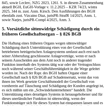
845, sowie Leclerc, NZG 2023, 1261. S. in diesem Zusammenhang
aktuell BGH, EuGH-Vorlage v. 11.2.2025 – KZR 74/23, wistra
2025, 344 m. zust. Anm. Kirsch. Den Ausführungen des BGH
ebenfalls zust. Vizcaino Diaz, jurisPR-StrafR 14/2025, Anm. 1,
sowie Narjes, jurisPR-Compl 4/2025, Anm. 3.
5. Vorsätzliche sittenwidrige Schädigung durch ein
früheres Gesellschaftsorgan – § 826 BGB
Die Haftung eines früheren Organs wegen sittenwidriger
Schädigung durch Unterstützung eines von der Gesellschaft
betriebenen betrügerischen Anlagesystems umfasst auch erst nach
seiner Abberufung geschlossene Anlageverträge, wenn er nach
seinem Ausscheiden aus dem Amt noch in anderer tragender
Funktion innerhalb des Systems tätig war oder der Vertragsschluss
noch während seiner Geschäftsführertätigkeit in die Wege geleitet
worden ist. Nach der Rspr. des BGH haften Organe einer
Gesellschaft nach § 826 BGB auf Schadensersatz, wenn das von
ihnen ins Werk gesetzte Geschäftsmodell der Gesellschaft von
vornherein auf Täuschung und Schädigung der Kunden angelegt ist,
es sich mithin um ein „Schwindelunternehmen“ handelt. Die
Unterstützung eines derartigen Systems in herausgehobener und für
dieses unerlässlicher Funktion ist sittenwidrig, wenn der
Funktionsträger sich für dieses System hat einspannen lassen und es