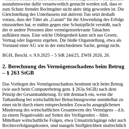
ausnahmsweise dafür verantwortlich gemacht werden soll, dass er
zum Schutz fremder Rechtsgüter nicht aktiv tätig geworden ist. Die
Gleichstellung des Unterlassens mit aktivem Tun setzt deshalb
voraus, dass der Täter als „Garant“ für die Abwendung des Erfolgs
einzustehen hat, er mithin gegen eine Schutzpflicht verstößt, nach
der er andere Personen über vermögensrelevante Tatsachen
aufklären muss. Eine solche Obliegenheit kann sich aus Gesetz,
Vertrag oder Ingerenz ergeben. Die bloße Organstellung, etwa als
Vorstand einer AG wie in der entschiedenen Sache, genügt nicht.
BGH, Beschl. v. 9.9.2025 – 5 StR 244/25, ZWH 2026, 26.
2. Berechnung des Vermögensschadens beim Betrug
– § 263 StGB
Das Vorliegen des Vermögensschadens bestimmt sich beim Betrug
(wie auch beim Computerbetrug gem. § 263a StGB) nach dem
Prinzip der Gesamtsaldierung. Er tritt demnach ein, wenn die
Tathandlung bei wirtschaftlicher Betrachtungsweise unmittelbar zu
einer nicht durch einen entsprechenden Zuwachs ausgeglichenen
Minderung des wirtschaftlichen Gesamtwerts des Vermögens – d.h.
zu einem Negativsaldo auf Seiten des Verfügenden – führt.
Mittelbare wirtschaftliche Folgen, etwa Umsatzrückgänge oder auch
Rechtsverfolgungskosten, sind mangels Stoffgleichheit strafrechtlich