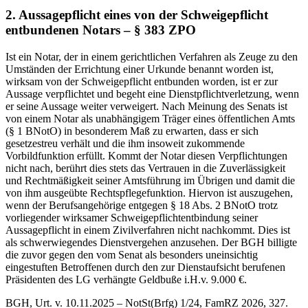
2. Aussagepflicht eines von der Schweigepflicht
entbundenen Notars – § 383 ZPO
Ist ein Notar, der in einem gerichtlichen Verfahren als Zeuge zu den
Umständen der Errichtung einer Urkunde benannt worden ist,
wirksam von der Schweigepflicht entbunden worden, ist er zur
Aussage verpflichtet und begeht eine Dienstpflichtverletzung, wenn
er seine Aussage weiter verweigert. Nach Meinung des Senats ist
von einem Notar als unabhängigem Träger eines öffentlichen Amts
(§ 1 BNotO) in besonderem Maß zu erwarten, dass er sich
gesetzestreu verhält und die ihm insoweit zukommende
Vorbildfunktion erfüllt. Kommt der Notar diesen Verpflichtungen
nicht nach, berührt dies stets das Vertrauen in die Zuverlässigkeit
und Rechtmäßigkeit seiner Amtsführung im Übrigen und damit die
von ihm ausgeübte Rechtspflegefunktion. Hiervon ist auszugehen,
wenn der Berufsangehörige entgegen § 18 Abs. 2 BNotO trotz
vorliegender wirksamer Schweigepflichtentbindung seiner
Aussagepflicht in einem Zivilverfahren nicht nachkommt. Dies ist
als schwerwiegendes Dienstvergehen anzusehen. Der BGH billigte
die zuvor gegen den vom Senat als besonders uneinsichtig
eingestuften Betroffenen durch den zur Dienstaufsicht berufenen
Präsidenten des LG verhängte Geldbuße i.H.v. 9.000 €.
BGH, Urt. v. 10.11.2025 – NotSt(Brfg) 1/24, FamRZ 2026, 327.