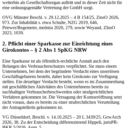
weiterhin als Gesellschaftsorgan auftritt und in dieser Zeit nicht für
eine ordnungsgemäße Vertretung der GmbH sorgt.
OVG Münster Beschl. v. 29.12.2025 – 4 B 154/25, ZinsO 2026,
973. Zur Inhabilität s. etwa Schulte, NZG 2019, 646,
Priewer/Begemeier, medstra 2020, 279, sowie Weyand, ZInsO
2023, 1039.
2. Pflicht einer Sparkasse zur Einrichtung eines
Girokontos – § 2 Abs 1 SpKG NRW
Eine Sparkasse ist als öffentlich-rechtliche Anstalt auch den
Belangen des Verbraucherschutzes verpflichtet. Sie muss einem
Unternehmen, bei dem der begründete Verdacht eines unseriösen
Geschäftsgebarens besteht, daher kein Girokonto zur Verfügung
stellen. Ein derartiger Verdacht besteht, wenn es im Zusammenhang
mit geschäftlichen Aktivitäten des Unternehmens bereits zu
nachhaltigen Verbraucherbeschwerden oder strafgerichtlichen
Verfahren gekommen ist. Die Versagung der Kontoeröffnung setzt
nicht voraus, dass es bereits zu einer strafrechtlichen Verurteilung
der Antragstellerin gekommen ist.
VG Düsseldorf, Beschl. v. 14.10.2025 – 20 L 3439/25, GewArch
2026, 38. Zu der Entscheidung differenzierend Hippeli, jurisPR-
BKR 5/2026, Anm. 5.