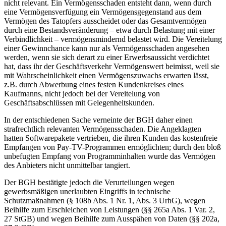
nicht relevant. Ein Vermögensschaden entsteht dann, wenn durch
eine Vermögensverfügung ein Vermögensgegenstand aus dem
Vermögen des Tatopfers ausscheidet oder das Gesamtvermögen
durch eine Bestandsveränderung – etwa durch Belastung mit einer
Verbindlichkeit – vermögensmindernd belastet wird. Die Vereitelung
einer Gewinnchance kann nur als Vermögensschaden angesehen
werden, wenn sie sich derart zu einer Erwerbsaussicht verdichtet
hat, dass ihr der Geschäftsverkehr Vermögenswert beimisst, weil sie
mit Wahrscheinlichkeit einen Vermögenszuwachs erwarten lässt,
z.B. durch Abwerbung eines festen Kundenkreises eines
Kaufmanns, nicht jedoch bei der Vereitelung von
Geschäftsabschlüssen mit Gelegenheitskunden.
In der entschiedenen Sache verneinte der BGH daher einen
strafrechtlich relevanten Vermögensschaden. Die Angeklagten
hatten Softwarepakete vertrieben, die ihren Kunden das kostenfreie
Empfangen von Pay-TV-Programmen ermöglichten; durch den bloß
unbefugten Empfang von Programminhalten wurde das Vermögen
des Anbieters nicht unmittelbar tangiert.
Der BGH bestätigte jedoch die Verurteilungen wegen
gewerbsmäßigen unerlaubten Eingriffs in technische
Schutzmaßnahmen (§ 108b Abs. 1 Nr. 1, Abs. 3 UrhG), wegen
Beihilfe zum Erschleichen von Leistungen (§§ 265a Abs. 1 Var. 2,
27 StGB) und wegen Beihilfe zum Ausspähen von Daten (§§ 202a,