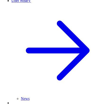
Über WisteV
News